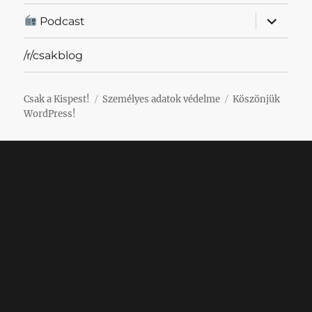
almenü
Podcast
szétnyit
/r/csakblog
Csak a Kispest!
Személyes adatok védelme
Köszönjük
WordPress!