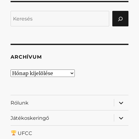
Keresés
ARCHÍVUM
Archívum
almenü
Rólunk
szétnyit
almenü
Játékoskeringő
szétnyit
UFCC