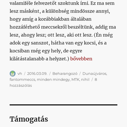
valamiféle felvezetőt szoktunk írni. Ez ma sem
lesz másként, a különbség mindössze annyi,
hogy amíg a korábbiakban általában
hozzáférhető meccsekről beszéltünk, addig ma
lesz, ahogy lesz; ott lesz, aki ott lesz. (Én még
adok egy sanszot, hátha van egy kocsi, és a
kocsiban még egy hely, de egyre
„Fantommeccs a szomsz
kilátástalanabb a helyzet.)
bővebben
Szerző
Közzétéve
Kategória
Címke
vh
2016.03.09.
Beharangozó
Dunaújváros
,
fantommeccs
,
minden mindegy
,
MTK
,
nihil
8
Fantommeccs
hozzászólás
a
szomszéd
megyében
című
bejegyzéshez
Támogatás