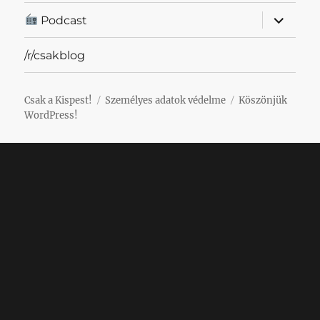
almenü
Podcast
szétnyit
/r/csakblog
Csak a Kispest!
Személyes adatok védelme
Köszönjük
WordPress!