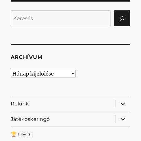
Keresés
ARCHÍVUM
Archívum
almenü
Rólunk
szétnyit
almenü
Játékoskeringő
szétnyit
UFCC