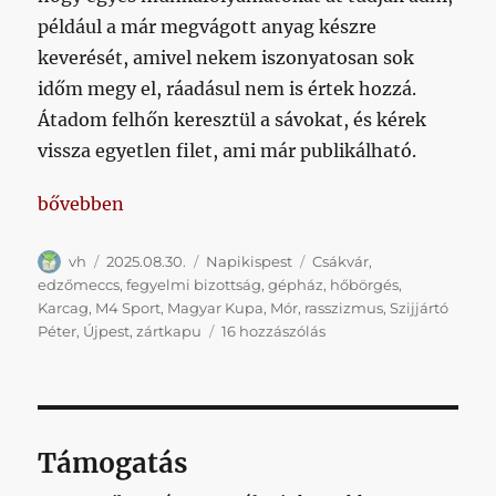
például a már megvágott anyag készre
keverését, amivel nekem iszonyatosan sok
időm megy el, ráadásul nem is értek hozzá.
Átadom felhőn keresztül a sávokat, és kérek
vissza egyetlen filet, ami már publikálható.
„Kupa, fegyelmi bizottság, zártkapu, Szijjártó, gép
bővebben
Szerző
Közzétéve
Kategória
Címke
vh
2025.08.30.
Napikispest
Csákvár
,
edzőmeccs
,
fegyelmi bizottság
,
gépház
,
hőbörgés
,
Karcag
,
M4 Sport
,
Magyar Kupa
,
Mór
,
rasszizmus
,
Szijjártó
Kupa,
Péter
,
Újpest
,
zártkapu
16 hozzászólás
fegyelmi
bizottság,
zártkapu,
Szijjártó,
gépház
Támogatás
című
bejegyzéshez