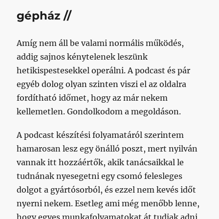
gépház //
Amíg nem áll be valami normális működés,
addig sajnos kénytelenek leszünk
hetikispestesekkel operálni. A podcast és pár
egyéb dolog olyan szinten viszi el az oldalra
fordítható időmet, hogy az már nekem
kellemetlen. Gondolkodom a megoldáson.
A podcast készítési folyamatáról szerintem
hamarosan lesz egy önálló poszt, mert nyilván
vannak itt hozzáértők, akik tanácsaikkal le
tudnának nyesegetni egy csomó felesleges
dolgot a gyártósorból, és ezzel nem kevés időt
nyerni nekem. Esetleg ami még menőbb lenne,
hogy egyes munkafolyamatokat át tudjak adni,