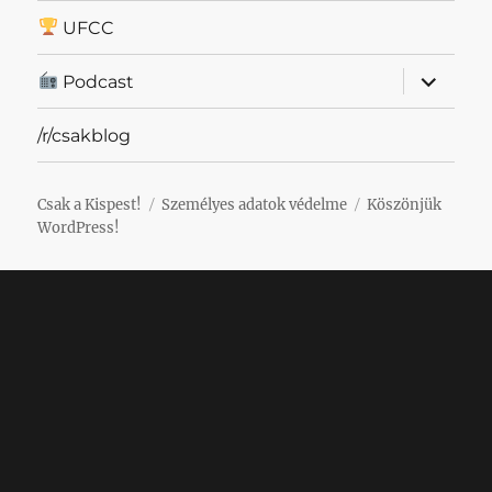
UFCC
almenü
Podcast
szétnyit
/r/csakblog
Csak a Kispest!
Személyes adatok védelme
Köszönjük
WordPress!