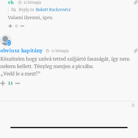
vh
11 hónapja
Reply to
Bukott Rockzenész
Valami ilyesmi, igen.
0
obviusz kapitány
11 hónapja
Köszönöm hogy szóvá tetted szíjjártó faszságát, így nem
nekem kellett. Tényleg menjen a picsába.
„Vedd le a mezt!”
33