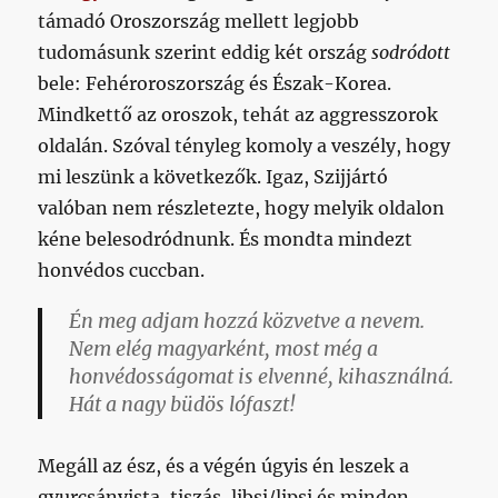
támadó Oroszország mellett legjobb
tudomásunk szerint eddig két ország
sodródott
bele: Fehéroroszország és Észak-Korea.
Mindkettő az oroszok, tehát az aggresszorok
oldalán. Szóval tényleg komoly a veszély, hogy
mi leszünk a következők. Igaz, Szijjártó
valóban nem részletezte, hogy melyik oldalon
kéne belesodródnunk. És mondta mindezt
honvédos cuccban.
Én meg adjam hozzá közvetve a nevem.
Nem elég magyarként, most még a
honvédosságomat is elvenné, kihasználná.
Hát a nagy büdös lófaszt!
Megáll az ész, és a végén úgyis én leszek a
gyurcsányista, tiszás, libsi/lipsi és minden