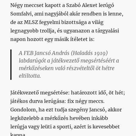
Négy meccset kapott a Szabó Alexet lerúgó
Somfalvi, ami nagyjából akár rendben is lenne,
de az MLSZ fegyelmi bizottsága a világ
legnagyobb trollja, és ugyanazon a tárgyalási
napon hozott egy másik ítéletet is:
A FEB Jancsó András (Haladás 1919)
labdarúgót a játékvezető megsértéséért a
mérkőzéseken való részvételtől öt hétre
eltiltotta.
Játékvezető megsértése: határozott idő, öt hét;
játékos durva lerúgása: fix négy meccs.
Gondolom, ha ezt tudja szegény Jancsó, akkor
legközelebb a mérkőzés hevében inkább
lerúgja vagy leüti a sporti, azért is kevesebbet
kapna.