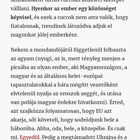
válllani.
Ilyenkor az ember egy közösséget
képvisel
, és ezek a cuccok nem arra valók, hogy
fiatalosnak, trendinek látszódva adjuk el
magunkat jófej emberként.
Nekem a mondandójától függetlenül felbaszta
az agyam (nyugi, az is, mert tényleg menjen a
picsába az olyan ember, aki Magyarországon, a
magyar és az általános kelet-európai
tapasztalatokkal a háta mögött vezetőként
elvtelenül nyalja az oroszok seggét, és utána
van pofája magyar érdekre hivatkozni). Érted,
azt szajkózza folyamatosan, hogy EU azt
akarja, sőt követeli, hogy sodródjunk bele a
háborúba. Abba, oda, bele, a közepébe. És csak
mi.
Egyedül
. Pedig a megtámadott Ukrajna és a