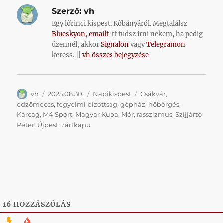
Szerző:
vh
Egy lőrinci kispesti Kőbányáról. Megtalálsz
Blueskyon
,
emailt
itt tudsz írni nekem, ha pedig
üzennél, akkor
Signalon
vagy
Telegramon
keress. ||
vh összes bejegyzése
Szerző
Közzétéve
Kategória
Címke
vh
2025.08.30.
Napikispest
Csákvár
,
edzőmeccs
,
fegyelmi bizottság
,
gépház
,
hőbörgés
,
Karcag
,
M4 Sport
,
Magyar Kupa
,
Mór
,
rasszizmus
,
Szijjártó
Péter
,
Újpest
,
zártkapu
16
HOZZÁSZÓLÁS