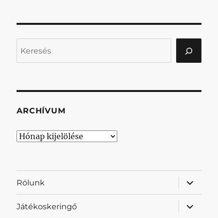
Keresés
ARCHÍVUM
Archívum
almenü
Rólunk
szétnyit
almenü
Játékoskeringő
szétnyit