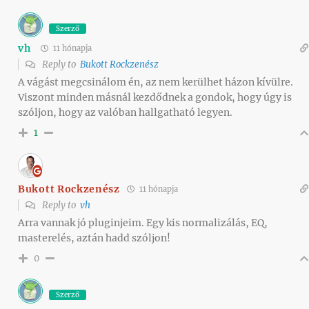
Szerző
vh
11 hónapja
Reply to
Bukott Rockzenész
A vágást megcsinálom én, az nem kerülhet házon kívülre.
Viszont minden másnál kezdődnek a gondok, hogy úgy is
szóljon, hogy az valóban hallgatható legyen.
1
Bukott Rockzenész
11 hónapja
Reply to
vh
Arra vannak jó pluginjeim. Egy kis normalizálás, EQ,
masterelés, aztán hadd szóljon!
0
Szerző