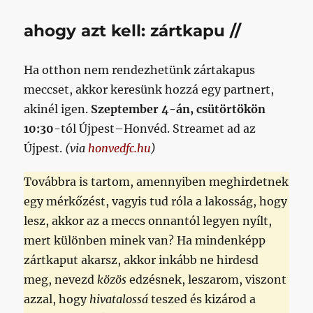
ahogy azt kell: zártkapu //
Ha otthon nem rendezhetünk zártakapus
meccset, akkor keresünk hozzá egy partnert,
akinél igen.
Szeptember 4-án, csütörtökön
10:30
-tól Újpest–Honvéd. Streamet ad az
Újpest.
(via
honvedfc.hu
)
Továbbra is tartom, amennyiben meghirdetnek
egy mérkőzést, vagyis tud róla a lakosság, hogy
lesz, akkor az a meccs onnantól legyen nyílt,
mert különben minek van? Ha mindenképp
zártkaput akarsz, akkor inkább ne hirdesd
meg, nevezd
közös
edzésnek, leszarom, viszont
azzal, hogy
hivatalossá
teszed és kizárod a