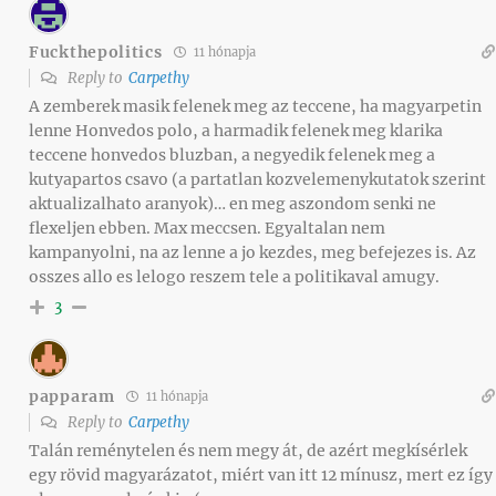
Fuckthepolitics
11 hónapja
Reply to
Carpethy
A zemberek masik felenek meg az teccene, ha magyarpetin
lenne Honvedos polo, a harmadik felenek meg klarika
teccene honvedos bluzban, a negyedik felenek meg a
kutyapartos csavo (a partatlan kozvelemenykutatok szerint
aktualizalhato aranyok)… en meg aszondom senki ne
flexeljen ebben. Max meccsen. Egyaltalan nem
kampanyolni, na az lenne a jo kezdes, meg befejezes is. Az
osszes allo es lelogo reszem tele a politikaval amugy.
3
papparam
11 hónapja
Reply to
Carpethy
Talán reménytelen és nem megy át, de azért megkísérlek
egy rövid magyarázatot, miért van itt 12 mínusz, mert ez így