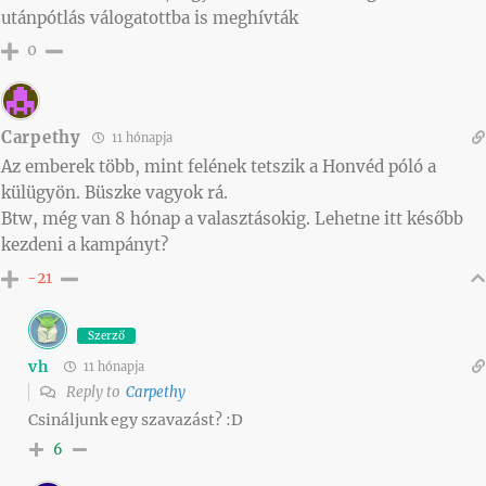
utánpótlás válogatottba is meghívták
0
Carpethy
11 hónapja
Az emberek több, mint felének tetszik a Honvéd póló a
külügyön. Büszke vagyok rá.
Btw, még van 8 hónap a valasztásokig. Lehetne itt később
kezdeni a kampányt?
-21
Szerző
vh
11 hónapja
Reply to
Carpethy
Csináljunk egy szavazást? :D
6