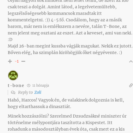
Olyan nagyon sok mindent nem lehet tenni, de azért az idő
csak teszi a dolgát. Amint látod, a legelvetemültebb,
legszélsőségesebb kommancsok maradtak itt
kommentelgetni. :)) 4-5 fő. Csodálom, hogy az a másik
barom, már nem is emlékszem a nevére, talán T-Bone, az
nem jelent meg osztani az eszet. Azt a keveset, ami van neki.
:D
Majd 26-ban megint kussba vágják magukat. Nekik ez jutott.
Bőven elég, ha szimplán kiröhögjük őket négyévente. :)
-1
t-bone
11 hónapja
Reply to
Zoli
Hahó, Harcos! Vagyok én, de valakinek dolgoznia is kell,
hogy eltarthassuk a dinasztiát.
Minek hozzászólni? Szerelmed Dzsudzsákné miniszter úr
történelme mélypontjára taszította a Kispestet. Itt
rohadunk a másodosztályban évek óta, csak mert ez a kis