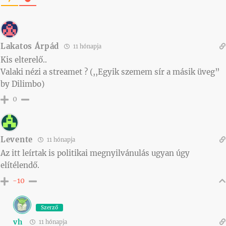
Lakatos Árpád
11 hónapja
Kis elterelő..
Valaki nézi a streamet ? (,,Egyik szemem sír a másik üveg”
by Dilimbo)
0
Levente
11 hónapja
Az itt leírtak is politikai megnyilvánulás ugyan úgy
elítélendő.
-10
Szerző
vh
11 hónapja