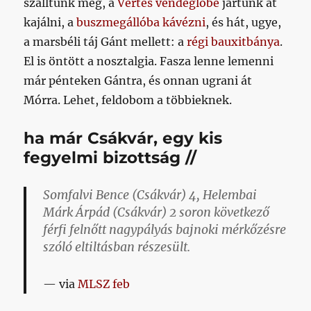
szálltunk meg, a
Vértes vendéglőbe
jártunk át
kajálni, a
buszmegállóba kávézni
, és hát, ugye,
a marsbéli táj Gánt mellett: a
régi bauxitbánya
.
El is öntött a nosztalgia. Fasza lenne lemenni
már pénteken Gántra, és onnan ugrani át
Mórra. Lehet, feldobom a többieknek.
ha már Csákvár, egy kis
fegyelmi bizottság //
Somfalvi Bence (Csákvár) 4, Helembai
Márk Árpád (Csákvár) 2 soron következő
férfi felnőtt nagypályás bajnoki mérkőzésre
szóló eltiltásban részesült.
via
MLSZ feb