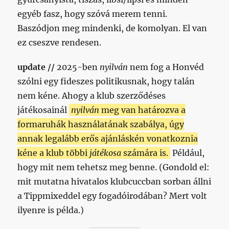
egyéb fasz, hogy szóvá merem tenni.
Baszódjon meg mindenki, de komolyan. El van
ez cseszve rendesen.
update //
2025-ben
nyilván
nem fog a Honvéd
szólni egy fideszes politikusnak, hogy talán
nem kéne. Ahogy a klub szerződéses
játékosainál
nyilván
meg van határozva a
formaruhák használatának szabálya, úgy
annak legalább erős ajánláskén vonatkoznia
kéne a klub többi
játékosa
számára is.
Például,
hogy mit nem tehetsz meg benne. (Gondold el:
mit mutatna hivatalos klubcuccban sorban állni
a Tippmixeddel egy fogadóirodában? Mert volt
ilyenre is példa.)