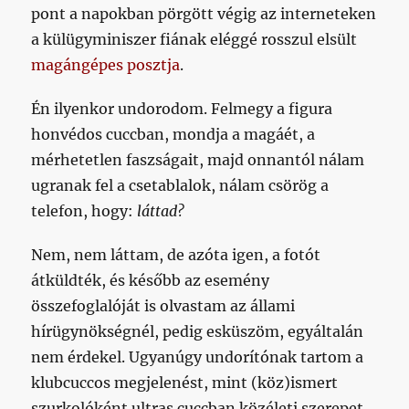
pont a napokban pörgött végig az interneteken
a külügyminiszer fiának eléggé rosszul elsült
magángépes posztja
.
Én ilyenkor undorodom. Felmegy a figura
honvédos cuccban, mondja a magáét, a
mérhetetlen faszságait, majd onnantól nálam
ugranak fel a csetablalok, nálam csörög a
telefon, hogy:
láttad?
Nem, nem láttam, de azóta igen, a fotót
átküldték, és később az esemény
összefoglalóját is olvastam az állami
hírügynökségnél, pedig esküszöm, egyáltalán
nem érdekel. Ugyanúgy undorítónak tartom a
klubcuccos megjelenést, mint (köz)ismert
szurkolóként ultras cuccban közéleti szerepet