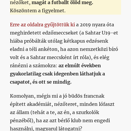
nézőket,
magát a futballt ölöd meg.
Köszöntem a figyelmet.
Erre az oldalra gyűjtöttük ki
a 2019 nyara óta
meghirdetett edzőmeccseket (a Sahtar U19-et
hiába próbálták utólag kétkapus edzésenk
eladni a téli ankéton, ha azon nemzetközi bíró
volt és a Sahtar meccsként írt róla), és elég
ránézni a számokra:
az elmúlt években
gyakorlatilag csak idegenben láthatjuk a
csapatot, és ott se mindig.
Komolyan, mégis mi a jó büdös francnak
épített akadémiát, nézőteret, minden lófaszt
az állam (tehát a te, az én, a szurkolók
pénzéből), ha az azt bérlő klub nem engedi
használni, magyarul látogatni?