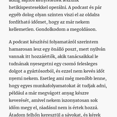
addig sajnos kénytelenek leszünk
hetikispestesekkel operálni. A podcast és pár
egyéb dolog olyan szinten viszi el az oldalra
fordítható időmet, hogy az már nekem
kellemetlen. Gondolkodom a megoldáson.
A podcast készítési folyamatáról szerintem
hamarosan lesz egy önálló poszt, mert nyilván
vannak itt hozzáértők, akik tanácsaikkal le
tudnának nyesegetni egy csomó felesleges
dolgot a gyártósorból, és ezzel nem kevés időt
nyerni nekem. Esetleg ami még menőbb lenne,
hogy egyes munkafolyamatokat át tudjak adni,
például a már megvágott anyag készre
keverését, amivel nekem iszonyatosan sok
időm megy el, ráadásul nem is értek hozzá.
Átadom felhőn keresztül a sávokat, és kérek