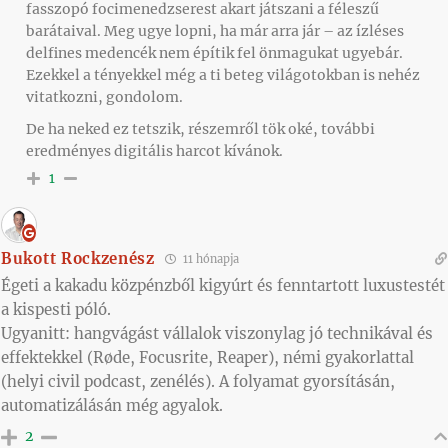
fasszopó focimenedzserest akart játszani a féleszű
barátaival. Meg ugye lopni, ha már arra jár – az ízléses
delfines medencék nem építik fel önmagukat ugyebár.
Ezekkel a tényekkel még a ti beteg világotokban is nehéz
vitatkozni, gondolom.
De ha neked ez tetszik, részemről tök oké, további
eredményes digitális harcot kívánok.
1
Bukott Rockzenész
11 hónapja
Égeti a kakadu közpénzből kigyúrt és fenntartott luxustestét
a kispesti póló.
Ugyanitt: hangvágást vállalok viszonylag jó technikával és
effektekkel (Røde, Focusrite, Reaper), némi gyakorlattal
(helyi civil podcast, zenélés). A folyamat gyorsításán,
automatizálásán még agyalok.
2