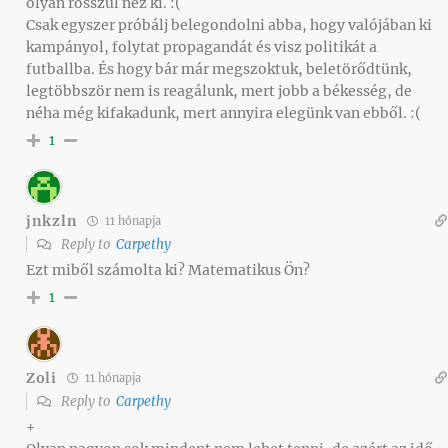
olyan rosszul néz ki. :(
Csak egyszer próbálj belegondolni abba, hogy valójában ki
kampányol, folytat propagandát és visz politikát a
futballba. És hogy bár már megszoktuk, beletörődtünk,
legtöbbször nem is reagálunk, mert jobb a békesség, de
néha még kifakadunk, mert annyira elegünk van ebből. :(
1
jnkzln
11 hónapja
Reply to
Carpethy
Ezt miből számolta ki? Matematikus Ön?
1
Zoli
11 hónapja
Reply to
Carpethy
+