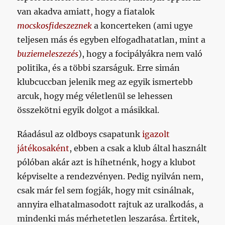
van akadva amiatt, hogy a fiatalok
mocskosfideszeznek
a koncerteken (ami ugye
teljesen más és egyben elfogadhatatlan, mint a
buziemeleszezés
), hogy a focipályákra nem való
politika, és a többi szarságuk. Erre simán
klubcuccban jelenik meg az egyik ismertebb
arcuk, hogy még véletlenül se lehessen
összekötni egyik dolgot a másikkal.
Ráadásul az oldboys csapatunk
igazolt
játékosaként
, ebben a csak a klub által használt
pólóban akár azt is hihetnénk, hogy a klubot
képviselte a rendezvényen. Pedig nyilván nem,
csak már fel sem fogják, hogy mit csinálnak,
annyira elhatalmasodott rajtuk az uralkodás, a
mindenki más mérhetetlen leszarása. Értitek,