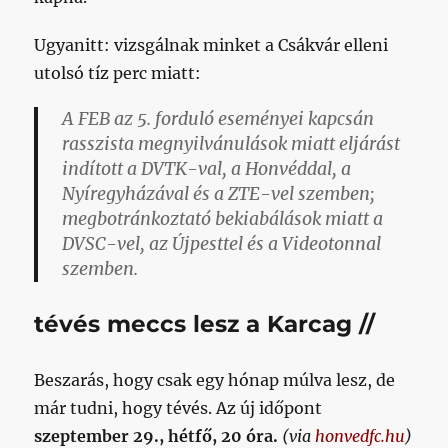
Ugyanitt: vizsgálnak minket a Csákvár elleni
utolsó tíz perc miatt:
A FEB az 5. forduló eseményei kapcsán
rasszista megnyilvánulások miatt eljárást
indított a DVTK-val, a Honvéddal, a
Nyíregyházával és a ZTE-vel szemben;
megbotránkoztató bekiabálások miatt a
DVSC-vel, az Újpesttel és a Videotonnal
szemben.
tévés meccs lesz a Karcag //
Beszarás, hogy csak egy hónap múlva lesz, de
már tudni, hogy tévés. Az új időpont
szeptember 29., hétfő, 20 óra.
(via
honvedfc.hu
)