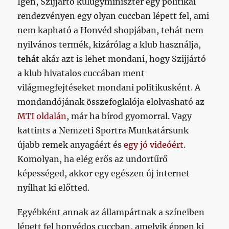
Igen, Szijjártó külügyminiszter egy politikai
rendezvényen egy olyan cuccban lépett fel, ami
nem kapható a Honvéd shopjában, tehát nem
nyilvános termék, kizárólag a klub használja,
tehát
akár azt is lehet mondani, hogy Szijjártó
a klub hivatalos cuccában ment
világmegfejtéseket mondani politikusként. A
mondandójának összefoglalója elolvasható az
MTI oldalán
, már ha bírod gyomorral. Vagy
kattints a Nemzeti Sportra Munkatársunk
újabb remek anyagáért és
egy jó videóért
.
Komolyan, ha elég erős az undortűrő
képességed, akkor egy egészen új internet
nyílhat ki előtted.
Egyébként annak az állampártnak a színeiben
lépett fel honvédos cuccban, amelyik éppen ki