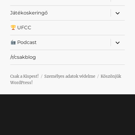
szétnyit
almenü
Játékoskeringő
szétnyit
UFCC
almenü
Podcast
szétnyit
/r/csakblog
Csak a Kispest!
Személyes adatok védelme
Köszönjük
WordPress!