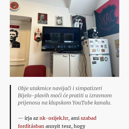
Obje utakmice navijači i simpatizeri
Bijelo-plavih moći će pratiti u izravnom
prijenosu na klupskom YouTube kanalu.
írja az
nk-osijek.hr
, ami
szabad
fordításban
annyit tesz, hogy