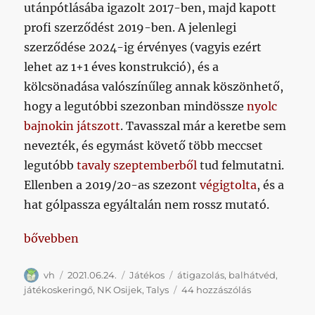
utánpótlásába igazolt 2017-ben, majd kapott
profi szerződést 2019-ben. A jelenlegi
szerződése 2024-ig érvényes (vagyis ezért
lehet az 1+1 éves konstrukció), és a
kölcsönadása valószínűleg annak köszönhető,
hogy a legutóbbi szezonban mindössze
nyolc
bajnokin játszott
. Tavasszal már a keretbe sem
nevezték, és egymást követő több meccset
legutóbb
tavaly szeptemberből
tud felmutatni.
Ellenben a 2019/20-as szezont
végigtolta
, és a
hat gólpassza egyáltalán nem rossz mutató.
„Úgy látszik igazoltunk egy balhátvédet”
bővebben
Szerző
Közzétéve
Kategória
Címke
vh
2021.06.24.
Játékos
átigazolás
,
balhátvéd
,
Úgy
játékoskeringő
,
NK Osijek
,
Talys
44 hozzászólás
látszik