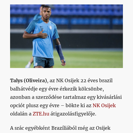
Talys (Oliveira)
, az NK Osijek 22 éves brazil
balhátvédje egy évre érkezik kölcsönbe,
azonban a szerződése tartalmaz egy kivásárlási
opciót plusz egy évre – bökte ki az
NK Osijek
oldalán a
ZTE.hu
átigazolásfigyelője.
A srác egyébként Brazíliából még az Osijek