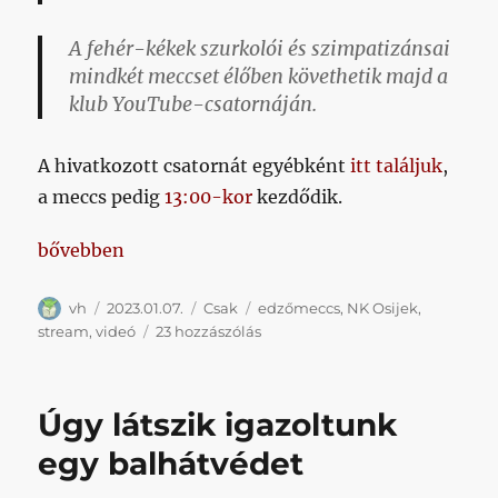
A fehér-kékek szurkolói és szimpatizánsai
mindkét meccset élőben követhetik majd a
klub YouTube-csatornáján.
A hivatkozott csatornát egyébként
itt találjuk
,
a meccs pedig
13:00-kor
kezdődik.
„Lesz stream az Osijek elleni meccsről!”
bővebben
Szerző
Közzétéve
Kategória
Címke
vh
2023.01.07.
Csak
edzőmeccs
,
NK Osijek
,
Lesz
stream
,
videó
23 hozzászólás
stream
az
Osijek
Úgy látszik igazoltunk
elleni
meccsről!
egy balhátvédet
című
bejegyzéshez