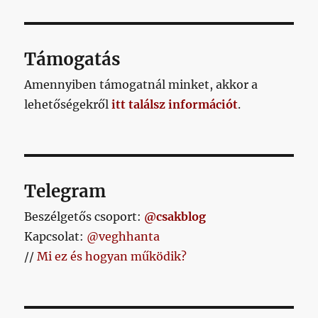
igazoltunk
egy
balhátvédet
című
Támogatás
bejegyzéshez
Amennyiben támogatnál minket, akkor a
lehetőségekről
itt találsz információt
.
Telegram
Beszélgetős csoport:
@csakblog
Kapcsolat:
@veghhanta
//
Mi ez és hogyan működik?