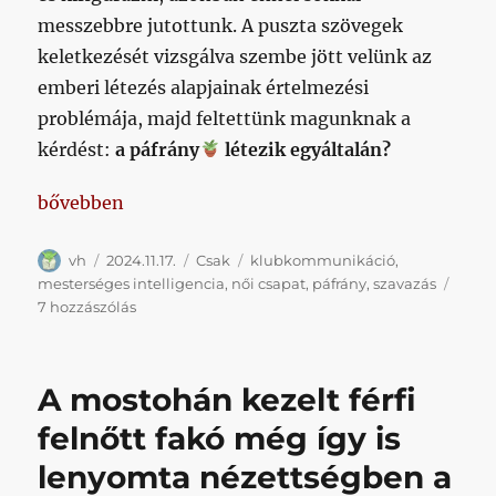
messzebbre jutottunk. A puszta szövegek
keletkezését vizsgálva szembe jött velünk az
emberi létezés alapjainak értelmezési
problémája, majd feltettünk magunknak a
kérdést:
a páfrány
létezik egyáltalán?
„A hétvége kérdése: a páfrány
egy természetes vagy
bővebben
Szerző
Közzétéve
Kategória
Címke
vh
2024.11.17.
Csak
klubkommunikáció
,
mesterséges intelligencia
,
női csapat
,
páfrány
,
szavazás
A
7 hozzászólás
hétvége
kérdése:
a
A mostohán kezelt férfi
páfrány
felnőtt fakó még így is
egy
lenyomta nézettségben a
természetes
vagy