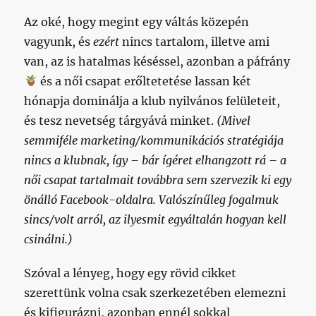
Az oké, hogy megint egy váltás közepén
vagyunk, és
ezért
nincs tartalom, illetve ami
van, az is hatalmas késéssel, azonban a páfrány
és a női csapat erőltetetése lassan két
hónapja dominálja a klub nyilvános felületeit,
és tesz nevetség tárgyává minket.
(Mivel
semmiféle marketing/kommunikációs stratégiája
nincs a klubnak, így – bár ígéret elhangzott rá – a
női csapat tartalmait továbbra sem szervezik ki egy
önálló Facebook-oldalra. Valószínűleg fogalmuk
sincs/volt arról, az ilyesmit egyáltalán hogyan kell
csinálni.)
Szóval a lényeg, hogy egy rövid cikket
szerettünk volna csak szerkezetében elemezni
és kifigurázni, azonban ennél sokkal