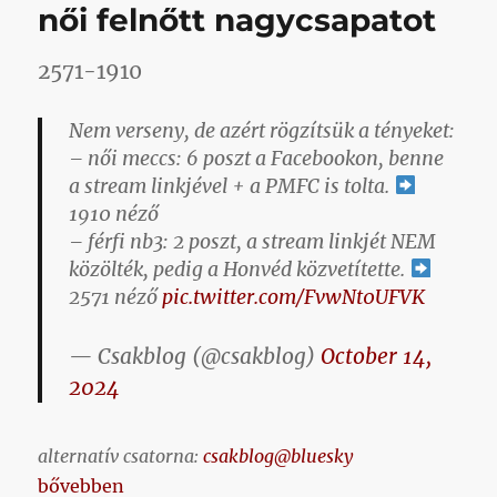
női felnőtt nagycsapatot
egy
mesterséges
intelligencia?
2571-1910
című
bejegyzéshez
Nem verseny, de azért rögzítsük a tényeket:
– női meccs: 6 poszt a Facebookon, benne
a stream linkjével + a PMFC is tolta.
1910 néző
– férfi nb3: 2 poszt, a stream linkjét NEM
közölték, pedig a Honvéd közvetítette.
2571 néző
pic.twitter.com/FvwNt0UFVK
— Csakblog (@csakblog)
October 14,
2024
alternatív csatorna:
csakblog@bluesky
„A mostohán kezelt férfi felnőtt fakó még így is le
bővebben