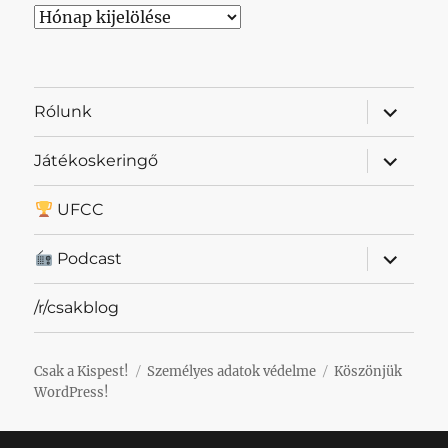
Archívum
almenü
Rólunk
szétnyit
almenü
Játékoskeringő
szétnyit
UFCC
almenü
Podcast
szétnyit
/r/csakblog
Csak a Kispest!
Személyes adatok védelme
Köszönjük
WordPress!