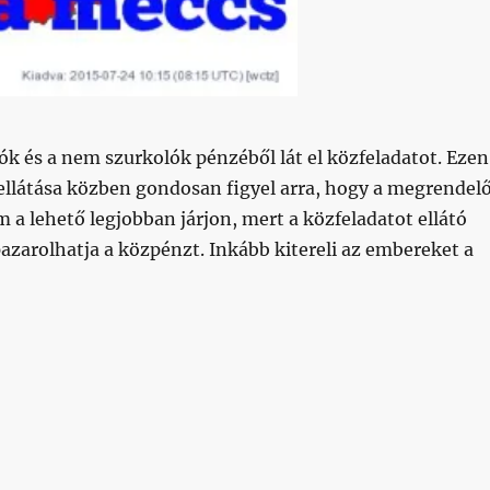
ók és a nem szurkolók pénzéből lát el közfeladatot. Ezen
ellátása közben gondosan figyel arra, hogy a megrendelő
m a lehető legjobban járjon, mert a közfeladatot ellátó
zarolhatja a közpénzt. Inkább kitereli az embereket a
lókért van elsősorban”