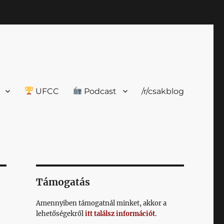
UFCC
Podcast
/r/csakblog
Támogatás
Amennyiben támogatnál minket, akkor a
lehetőségekről
itt találsz információt
.