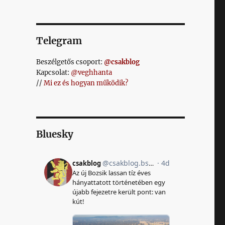
Telegram
Beszélgetős csoport:
@csakblog
Kapcsolat:
@veghhanta
//
Mi ez és hogyan működik?
Bluesky