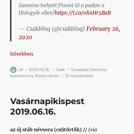
a
Sannino helyett Pisont ül a padon a
padra
Diósgyőr ellen!
https://t.co/0lixHr5BxB
című
bejeg
— Csakblog (@csakblog)
February 26,
2020
„Sannino helyett Trezi meccsel a Diósgyőr ellen”
bővebben
Szerző
Közzétéve
Kategória
Címke
vh
2020.02.26.
Csak
Giuseppe Sannino
,
Sannino
koronavírus
,
Pisont István
31 hozzászólás
helyett
Trezi
meccsel
Vasárnapikispest
a
Diósgyőr
2019.06.16.
ellen
című
bejegyzéshez
az új stáb névsora (csütörtök) //
(via