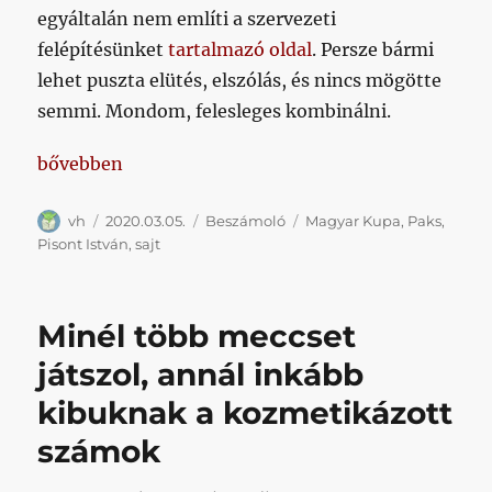
egyáltalán nem említi a szervezeti
felépítésünket
tartalmazó oldal
. Persze bármi
lehet puszta elütés, elszólás, és nincs mögötte
semmi. Mondom, felesleges kombinálni.
„Majdnem minden nulla volt ezen a meccsen”
bővebben
Szerző
Közzétéve
Kategória
Címke
vh
2020.03.05.
Beszámoló
Magyar Kupa
,
Paks
,
Pisont István
,
sajt
Minél több meccset
játszol, annál inkább
kibuknak a kozmetikázott
számok