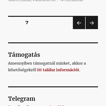
2019.06.16.
című
bejegyzéshez
Bejegyzések
OLDAL
7
ELŐ
KÖV
lapozása
ZŐ
ETKE
OLD
ZŐ
AL
OLD
AL
Támogatás
Amennyiben támogatnál minket, akkor a
lehetőségekről
itt találsz információt
.
Telegram