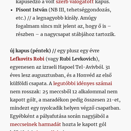
kapusedző a volt
szerb válogatott
kapus.
Pisont
István
(NB III, tehetséggondozás,
etc.) // a legnagyobb király. Amúgy
fogalmam sincs mit jelent az, hogy ő is –
részben – a nagycsapat stábjához tartozik.
új kapus (péntek) //
egy plusz egy évre
Lefkovits Robi
(vagy
Rubi Levkovich
),
egyenesen az izraeli Hapoel Tel-Avivból. 31
éves lesz augusztusban, és a Honvéd az első
külföldi csapata. A
legutóbbi idényes számai
nem rosszak: 25 meccsből 12 alkalommal nem
kapott gólt, a maradékon pedig összesen 21-et,
mindezt egy nyolcadik helyen végző csapatban.
Egyébként a pályafutása során nagyjából a
meccseinek harmadát
hozta le kapott gól