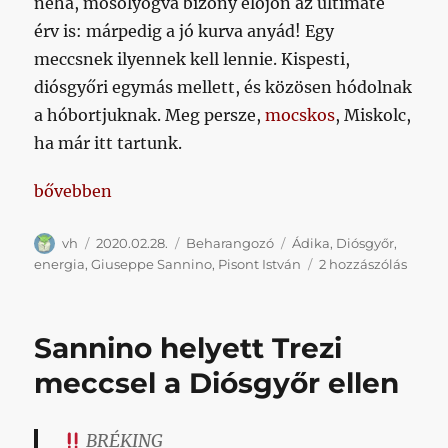
néha, mosolyogva bizony előjön az ultimate
érv is: márpedig a jó kurva anyád! Egy
meccsnek ilyennek kell lennie. Kispesti,
diósgyőri egymás mellett, és közösen hódolnak
a hóbortjuknak. Meg persze,
mocskos
, Miskolc,
ha már itt tartunk.
„A kitörésre váró pluszenergia megtalálásához a le
bővebben
Szerző
Közzétéve
Kategória
Címke
vh
2020.02.28.
Beharangozó
Ádika
,
Diósgyőr
,
A
energia
,
Giuseppe Sannino
,
Pisont István
2 hozzászólás
kitöré
váró
plusz
Sannino helyett Trezi
megta
a
meccsel a Diósgyőr ellen
legjo
Gyurc
válasz
BRÉKING