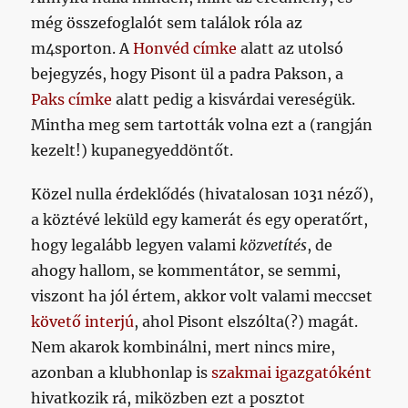
még összefoglalót sem találok róla az
m4sporton. A
Honvéd címke
alatt az utolsó
bejegyzés, hogy Pisont ül a padra Pakson, a
Paks címke
alatt pedig a kisvárdai vereségük.
Mintha meg sem tartották volna ezt a (rangján
kezelt!) kupanegyeddöntőt.
Közel nulla érdeklődés (hivatalosan 1031 néző),
a köztévé leküld egy kamerát és egy operatőrt,
hogy legalább legyen valami
közvetítés
, de
ahogy hallom, se kommentátor, se semmi,
viszont ha jól értem, akkor volt valami meccset
követő interjú
, ahol Pisont elszólta(?) magát.
Nem akarok kombinálni, mert nincs mire,
azonban a klubhonlap is
szakmai igazgatóként
hivatkozik rá, miközben ezt a posztot