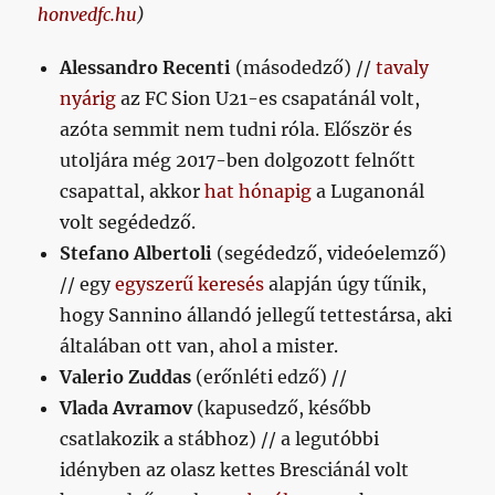
honvedfc.hu
)
Alessandro Recenti
(másodedző) //
tavaly
nyárig
az FC Sion U21-es csapatánál volt,
azóta semmit nem tudni róla. Először és
utoljára még 2017-ben dolgozott felnőtt
csapattal, akkor
hat hónapig
a Luganonál
volt segédedző.
Stefano Albertoli
(segédedző, videóelemző)
// egy
egyszerű keresés
alapján úgy tűnik,
hogy Sannino állandó jellegű tettestársa, aki
általában ott van, ahol a mister.
Valerio Zuddas
(erőnléti edző) //
Vlada Avramov
(kapusedző, később
csatlakozik a stábhoz) // a legutóbbi
idényben az olasz kettes Bresciánál volt