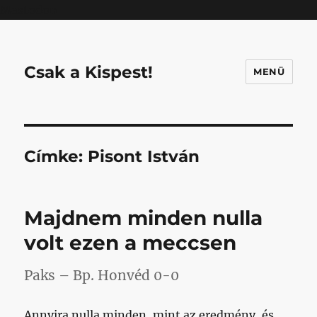
Mastodon
Csak a Kispest!
MENÜ
Címke:
Pisont István
Majdnem minden nulla
volt ezen a meccsen
Paks – Bp. Honvéd 0-0
Annyira nulla minden, mint az eredmény, és