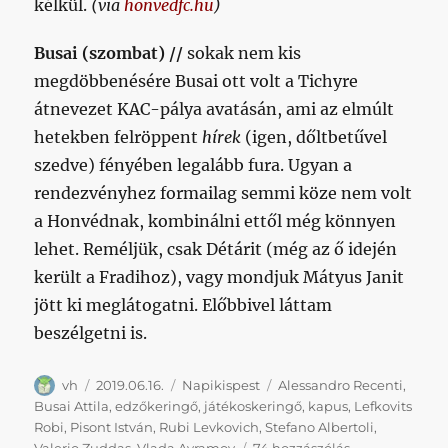
kélkül.
(via
honvedfc.hu
)
Busai (szombat) //
sokak nem kis
megdöbbenésére Busai ott volt a Tichyre
átnevezet KAC-pálya avatásán, ami az elmúlt
hetekben felröppent
hírek
(igen, dőltbetűvel
szedve) fényében legalább fura. Ugyan a
rendezvényhez formailag semmi köze nem volt
a Honvédnak, kombinálni ettől még könnyen
lehet. Reméljük, csak Détárit (még az ő idején
került a Fradihoz), vagy mondjuk Mátyus Janit
jött ki meglátogatni. Előbbivel láttam
beszélgetni is.
Szerző
Közzétéve
Kategória
Címke
vh
2019.06.16.
Napikispest
Alessandro Recenti
,
Busai Attila
,
edzőkeringő
,
játékoskeringő
,
kapus
,
Lefkovits
Robi
,
Pisont István
,
Rubi Levkovich
,
Stefano Albertoli
,
Vasárnapikispe
Valerio Zuddas
,
Vlada Avramov
74 hozzászólás