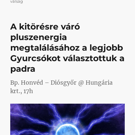
válság
A kitörésre váró
pluszenergia
megtalálásához a legjobb
Gyurcsókot választottuk a
padra
Bp. Honvéd – Diósgyőr @ Hungária
krt., 17h