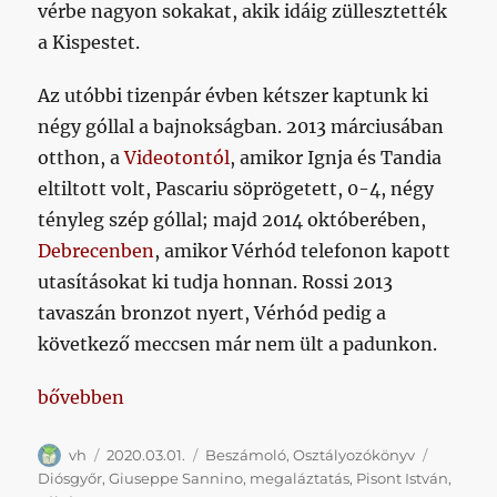
vérbe nagyon sokakat, akik idáig züllesztették
a Kispestet.
Az utóbbi tizenpár évben kétszer kaptunk ki
négy góllal a bajnokságban. 2013 márciusában
otthon, a
Videotontól
, amikor Ignja és Tandia
eltiltott volt, Pascariu söprögetett, 0-4, négy
tényleg szép góllal; majd 2014 októberében,
Debrecenben
, amikor Vérhód telefonon kapott
utasításokat ki tudja honnan. Rossi 2013
tavaszán bronzot nyert, Vérhód pedig a
következő meccsen már nem ült a padunkon.
„Minél több meccset játszol, annál inkább kibukna
bővebben
Szerző
Közzétéve
Kategória
Címke
vh
2020.03.01.
Beszámoló
,
Osztályozókönyv
Diósgyőr
,
Giuseppe Sannino
,
megaláztatás
,
Pisont István
,