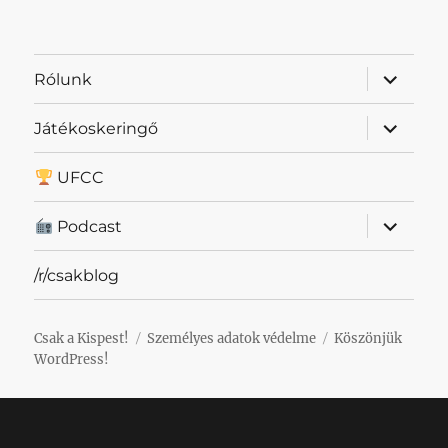
almenü
Rólunk
szétnyit
almenü
Játékoskeringő
szétnyit
UFCC
almenü
Podcast
szétnyit
/r/csakblog
Csak a Kispest!
Személyes adatok védelme
Köszönjük
WordPress!