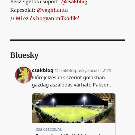
Beszélgetős csoport:
@csakblog
Kapcsolat:
@veghhanta
//
Mi ez és hogyan működik?
Bluesky