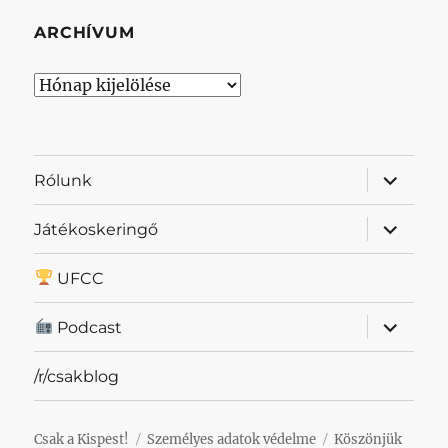
ARCHÍVUM
Archívum
almenü
Rólunk
szétnyit
almenü
Játékoskeringő
szétnyit
UFCC
almenü
Podcast
szétnyit
/r/csakblog
Csak a Kispest!
Személyes adatok védelme
Köszönjük