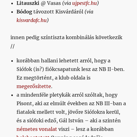
Litauszki
@ Vasas
(via
ujpestfc.hu
)
Bódog
távozott Kisvárdáról
(via
kisvardafc.hu
)
innen pedig színtiszta kombinálás következik
//
korábban hallani lehetett arról, hogy a
Siófok (is?) fiókcsapatunk lesz az NB II-ben.
Ez megtörtént, a klub oldala is
megerősítette
.
a mindenféle pletykák arról szóltak, hogy
Pisont, aki az elmúlt években az NB III-ban a
fiatalok mellett volt, jövőre Siófokra kerül,
és a siófoki edző, Gál István – aki a szintén
németes vonalat
viszi – lesz a korábban