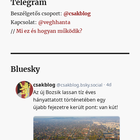
Telegram
Beszélgetős csoport:
@csakblog
Kapcsolat:
@veghhanta
//
Mi ez és hogyan működik?
Bluesky