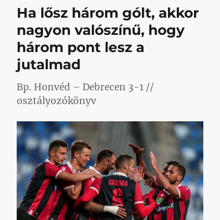
bejegyzé
Ha lősz három gólt, akkor
nagyon valószínű, hogy
három pont lesz a
jutalmad
Bp. Honvéd – Debrecen 3-1 //
osztályozókönyv