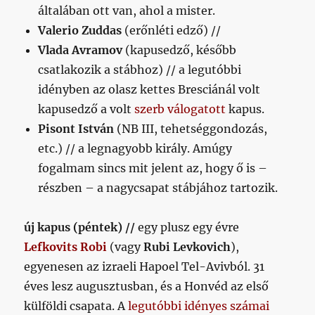
általában ott van, ahol a mister.
Valerio Zuddas
(erőnléti edző) //
Vlada Avramov
(kapusedző, később
csatlakozik a stábhoz) // a legutóbbi
idényben az olasz kettes Bresciánál volt
kapusedző a volt
szerb válogatott
kapus.
Pisont
István
(NB III, tehetséggondozás,
etc.) // a legnagyobb király. Amúgy
fogalmam sincs mit jelent az, hogy ő is –
részben – a nagycsapat stábjához tartozik.
új kapus (péntek) //
egy plusz egy évre
Lefkovits Robi
(vagy
Rubi Levkovich
),
egyenesen az izraeli Hapoel Tel-Avivból. 31
éves lesz augusztusban, és a Honvéd az első
külföldi csapata. A
legutóbbi idényes számai