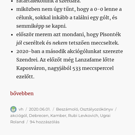
rátartalékolunk a szerdára.
miközben nem úgy tűnt, hogy a 0-0 lenne a
célunk, sokkal inkább a találni egy gólt, és
semmiképp se kapni.
először merem azt mondani, hogy Pisonték
jól
cseréltek és
nekem
tetszően meccseltek.
2020-ban a második akciógólunkat szerezte
Szendrei. Az előzőt még Lanzafame lőtte
Kaposváron, nagyjából 533 meccsperccel
ezelőtt.
„Ha lősz három gólt, akkor nagyon valószínű, hogy
bővebben
Szerző
Közzétéve
Kategória
Címke
vh
2020.06.01.
Beszámoló
,
Osztályozókönyv
akciógól
,
Debrecen
,
Kamber
,
Rubi Levkovich
,
Ugrai
Ha
Roland
94 hozzászólás
lősz
három