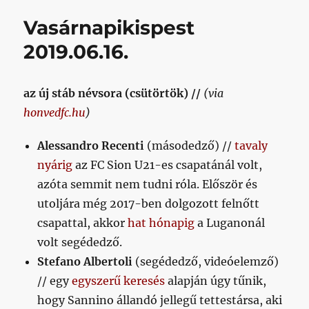
gólt,
Vasárnapikispest
akkor
nagyon
2019.06.16.
valószínű,
hogy
három
az új stáb névsora (csütörtök) //
(via
pont
honvedfc.hu
)
lesz
a
jutalmad
Alessandro Recenti
(másodedző) //
tavaly
című
nyárig
az FC Sion U21-es csapatánál volt,
bejegyzéshez
azóta semmit nem tudni róla. Először és
utoljára még 2017-ben dolgozott felnőtt
csapattal, akkor
hat hónapig
a Luganonál
volt segédedző.
Stefano Albertoli
(segédedző, videóelemző)
// egy
egyszerű keresés
alapján úgy tűnik,
hogy Sannino állandó jellegű tettestársa, aki