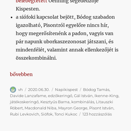
belebegtetett
Oenning segédedzője
Kispesten.
a siófoki kapcsolat bejött, Bódog szabadon
igazolható, Pisontról egyelőre nincs hír,
hogy megerősítenénk a padon, vagyis van
pár napunk uborkaszezonosat játszani, és
mindenfélét, valamint annak ellenkezőjét is
összekombinálni.
„Napikispest 2020.06.30.”
bővebben
Szerző
Közzétéve
Kategória
Címke
vh
2020.06.30.
Napikispest
Bódog Tamás
,
Davide Lanzafame
,
edzőkeringő
,
Gál István
,
Ikenne-King
,
játékoskeringő
,
Kesztyűs Barna
,
kombinálás
,
Litauszki
Róbert
,
Macdonald Niba
,
Mayron George
,
Pisont István
,
Napikispe
Rubi Levkovich
,
Siófok
,
Tonci Kukoc
123 hozzászólás
2020.06.3
című