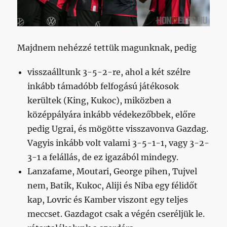
Majdnem nehézzé tettük magunknak, pedig
visszaálltunk 3-5-2-re, ahol a két szélre
inkább támadóbb felfogású játékosok
kerültek (King, Kukoc), miközben a
középpályára inkább védekezőbbek, előre
pedig Ugrai, és mögötte visszavonva Gazdag.
Vagyis inkább volt valami 3-5-1-1, vagy 3-2-
3-1 a felállás, de ez igazából mindegy.
Lanzafame, Moutari, George pihen, Tujvel
nem, Batik, Kukoc, Aliji és Niba egy félidőt
kap, Lovric és Kamber viszont egy teljes
meccset. Gazdagot csak a végén cseréljük le.