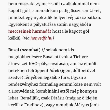
nem rosszak: 25 meccsből 12 alkalommal nem
kapott gólt, a maradékon pedig összesen 21-et,
mindezt egy nyolcadik helyen végző csapatban.
Egyébként a pályafutása során nagyjából a
meccseinek harmadát
hozta le kapott gól
kélkül.
(via
honvedfc.hu
)
Busai (szombat) //
sokak nem kis
megdöbbenésére Busai ott volt a Tichyre
átnevezet KAC-pálya avatásán, ami az elmúlt
hetekben felröppent
hírek
(igen, dőltbetűvel
szedve) fényében legalább fura. Ugyan a
rendezvényhez formailag semmi köze nem volt
a Honvédnak, kombinálni ettől még könnyen
lehet. Reméljük, csak Détárit (még az ő idején
került a Fradihoz), vagy mondjuk Mátyus Janit