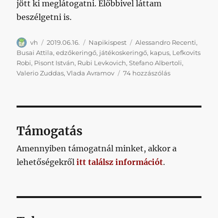
jött ki meglátogatni. Előbbivel láttam
beszélgetni is.
Szerző
Közzétéve
Kategória
Címke
vh
2019.06.16.
Napikispest
Alessandro Recenti
,
Busai Attila
,
edzőkeringő
,
játékoskeringő
,
kapus
,
Lefkovits
Robi
,
Pisont István
,
Rubi Levkovich
,
Stefano Albertoli
,
Vasárnapikispe
Valerio Zuddas
,
Vlada Avramov
74 hozzászólás
2019.06.16.
című
bejegyzéshez
Támogatás
Amennyiben támogatnál minket, akkor a
lehetőségekről
itt találsz információt
.