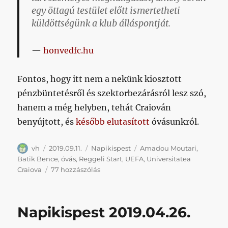
egy öttagú testület előtt ismertetheti
küldöttségünk a klub álláspontját.
honvedfc.hu
Fontos, hogy itt nem a nekünk kiosztott
pénzbüntetésről és szektorbezárásról lesz szó,
hanem a még helyben, tehát Craiován
benyújtott, és
később elutasított
óvásunkról.
Szerző
Közzétéve
Kategória
Címke
vh
2019.09.11.
Napikispest
Amadou Moutari
,
Batik Bence
,
óvás
,
Reggeli Start
,
UEFA
,
Universitatea
Napikispest
Craiova
77 hozzászólás
2019.09.11.
című
bejegyzéshez
Napikispest 2019.04.26.