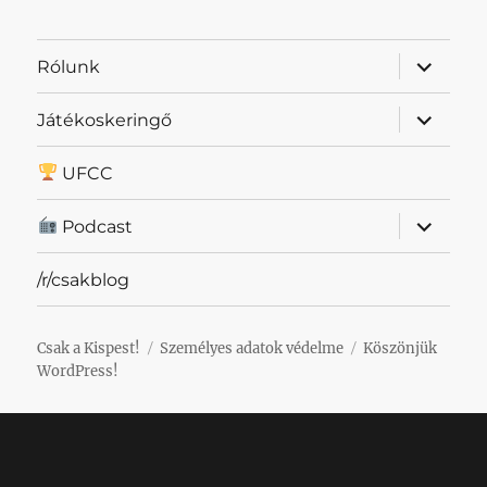
almenü
Rólunk
szétnyit
almenü
Játékoskeringő
szétnyit
UFCC
almenü
Podcast
szétnyit
/r/csakblog
Csak a Kispest!
Személyes adatok védelme
Köszönjük
WordPress!