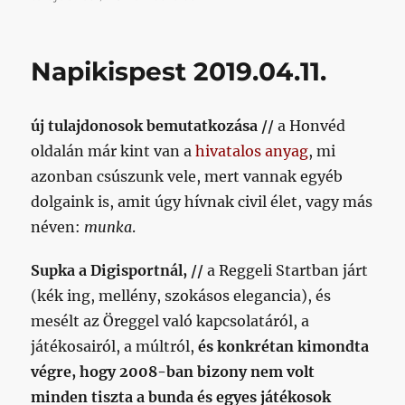
2019.04.26.
című
bejegyzéshez
Napikispest 2019.04.11.
új tulajdonosok bemutatkozása //
a Honvéd
oldalán már kint van a
hivatalos anyag
, mi
azonban csúszunk vele, mert vannak egyéb
dolgaink is, amit úgy hívnak civil élet, vagy más
néven:
munka
.
Supka a Digisportnál, //
a Reggeli Startban járt
(kék ing, mellény, szokásos elegancia), és
mesélt az Öreggel való kapcsolatáról, a
játékosairól, a múltról,
és konkrétan kimondta
végre, hogy 2008-ban bizony nem volt
minden tiszta
a bunda és egyes játékosok