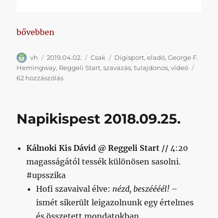
„Most akkor azt mondta az Öreg, hogy eladta a klu
bővebben
Szerző
Közzétéve
Kategória
Címke
vh
2019.04.02.
Csak
Digisport
,
eladó
,
George F.
Hemingway
,
Reggeli Start
,
szavazás
,
tulajdonos
,
videó
Most
62 hozzászólás
akkor
azt
mondta
Napikispest 2018.09.25.
az
Öreg,
hogy
Kálnoki Kis Dávid @ Reggeli Start //
4:20
eladta
a
magasságától tessék különösen sasolni.
klubot,
#upsszika
vagy
Hofi szavaival élve:
nézd, beszéééél!
–
sem?
című
ismét sikerült leigazolnunk egy értelmes
bejegyzéshez
és összetett mondatokban,