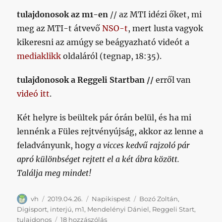
tulajdonosok az m1-en
// az MTI idézi őket, mi
meg az MTI-t átvevő
NSO-t
, mert lusta vagyok
kikeresni az amúgy se beágyazható videót a
mediaklikk
oldaláról (tegnap, 18:35).
tulajdonosok a Reggeli Startban //
erről van
videó itt
.
Két helyre is beültek pár órán belül, és ha mi
lennénk a Füles rejtvényújság, akkor az lenne a
feladványunk, hogy
a vicces kedvű rajzoló pár
apró különbséget rejtett el a két ábra között.
Találja meg mindet!
Szerző
Közzétéve
Kategória
Címke
vh
2019.04.26.
Napikispest
Bozó Zoltán
,
Digisport
,
interjú
,
m1
,
Mendelényi Dániel
,
Reggeli Start
,
Napikispest
tulajdonos
18 hozzászólás