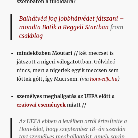
szombaton a túloldalra?
Balhátvéd fog jobbhátvédet játszani –
mondta Batik a Reggeli Startban
from
csakblog
mindeközben Moutari //
két meccset is
játszott a nigeri válogatottban. Gólvideó
nincs, mert a nigeriek egyik meccsen sem
lőttek gólt, így Muci sem.
(via
honvedfc.hu
)
személyes meghallgatás az UEFA előtt a
craiovai események
miatt //
Az UEFA ebben a levélben arról értesítette a
Honvédot, hogy szeptember 18-án szerdán
tart személyes meghallgatást, amely során