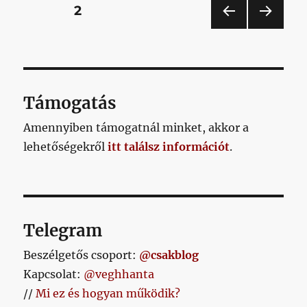
Bejegyzések
OLDAL
2
ELŐ
KÖV
lapozása
ZŐ
ETKE
OLD
ZŐ
AL
OLD
AL
Támogatás
Amennyiben támogatnál minket, akkor a
lehetőségekről
itt találsz információt
.
Telegram
Beszélgetős csoport:
@csakblog
Kapcsolat:
@veghhanta
//
Mi ez és hogyan működik?