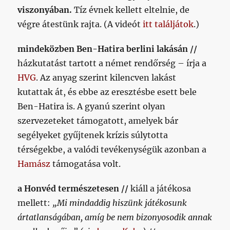
viszonyában.
Tíz évnek kellett eltelnie, de
végre átestünk rajta. (A videót
itt találjátok
.)
mindeközben Ben-Hatira berlini lakásán //
házkutatást tartott a német rendőrség – írja a
HVG
. Az anyag szerint kilencven lakást
kutattak át, és ebbe az eresztésbe esett bele
Ben-Hatira is. A gyanú szerint olyan
szervezeteket támogatott, amelyek bár
segélyeket gyűjtenek krízis súlytotta
térségekbe, a valódi tevékenységük azonban a
Hamász
támogatása volt.
a Honvéd természetesen //
kiáll a játékosa
mellett:
„Mi mindaddig hiszünk játékosunk
ártatlanságában, amíg be nem bizonyosodik annak