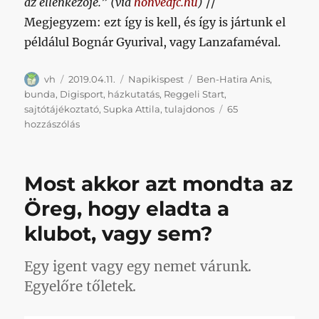
az ellenkezője.”
(via
honvedfc.hu
)
//
Megjegyzem: ezt így is kell, és így is jártunk el
példálul Bognár Gyurival, vagy Lanzafaméval.
Szerző
Közzétéve
Kategória
Címke
vh
2019.04.11.
Napikispest
Ben-Hatira Anis
,
bunda
,
Digisport
,
házkutatás
,
Reggeli Start
,
sajtótájékoztató
,
Supka Attila
,
tulajdonos
65
Napikispest
hozzászólás
2019.04.11.
című
bejegyzéshez
Most akkor azt mondta az
Öreg, hogy eladta a
klubot, vagy sem?
Egy igent vagy egy nemet várunk.
Egyelőre tőletek.