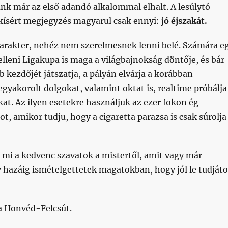
nk már az első adandó alkalommal elhalt. A lesúlytó
 kísért megjegyzés magyarul csak ennyi:
jó éjszakát.
 karakter, nehéz nem szerelmesnek lenni belé. Számára e
 elleni Ligakupa is maga a világbajnokság döntője, és bár
 kezdőjét játszatja, a pályán elvárja a korábban
gyakorolt dolgokat, valamint oktat is, realtime próbálja
kat. Az ilyen esetekre használjuk az ezer fokon ég
, amikor tudju, hogy a cigaretta parazsa is csak súrolja
 mi a kedvenc szavatok a mistertől, amit vagy már
 hazáig ismételgettetek magatokban, hogy jól le tudját
a Honvéd-Felcsút.