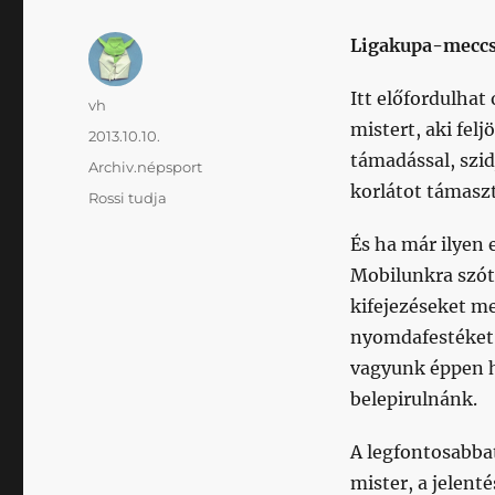
Ligakupa-meccsr
Itt előfordulhat 
Szerző
vh
mistert, aki felj
Közzétéve
2013.10.10.
támadással, szid
Kategória
Archiv.népsport
korlátot támasz
Címke
Rossi tudja
És ha már ilyen 
Mobilunkra szót
kifejezéseket m
nyomdafestéket 
vagyunk éppen h
belepirulnánk.
A legfontosabba
mister, a jelen