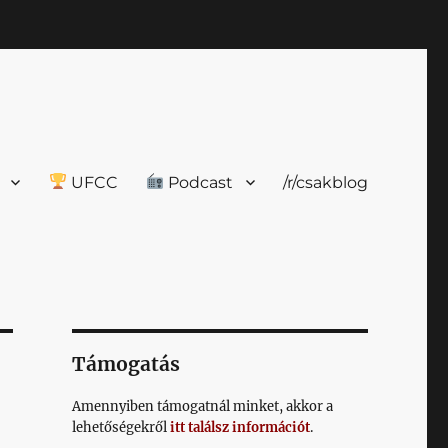
UFCC
Podcast
/r/csakblog
Támogatás
Amennyiben támogatnál minket, akkor a
lehetőségekről
itt találsz információt
.