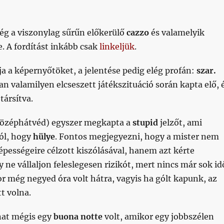
ég a viszonylag sűrűn előkerülő
cazzo
és valamelyik
. A fordítást inkább csak
linkeljük
.
ja a képernyőtöket, a jelentése pedig elég profán:
szar.
ban valamilyen elcseszett játékszituáció során kapta elő, 
társítva.
középhátvéd) egyszer megkapta a
stupid
jelzőt, ami
ól, hogy
hülye
. Fontos megjegyezni, hogy a mister nem
épességeire célzott kiszólásával, hanem azt kérte
y ne vállaljon feleslegesen rizikót, mert nincs már sok id
r még negyed óra volt hátra, vagyis ha gólt kapunk, az
tt volna.
anat mégis egy
buona notte
volt, amikor egy jobbszélen