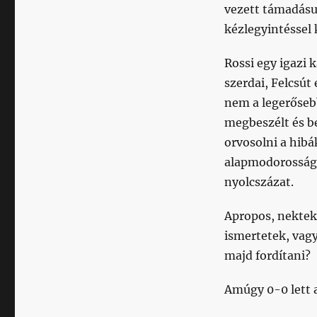
vezett támadásu
kézlegyintéssel
Rossi egy igazi
szerdai, Felcsút
nem a legerősebb
megbeszélt és be
orvosolni a hibá
alapmodorosságot
nyolcszázat.
Apropos, nektek
ismertetek, vagy
majd fordítani?
Amúgy 0-0 lett 