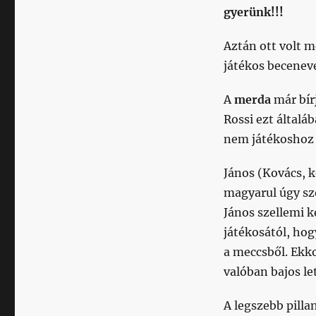
gyerünk!!!
Aztán ott volt m
játékos beceneve
A
merda
már bír
Rossi ezt általá
nem játékoshoz 
János (Kovács, 
magyarul úgy sz
János szellemi k
játékosától, hog
a meccsből. Ekko
valóban bajos le
A legszebb pill