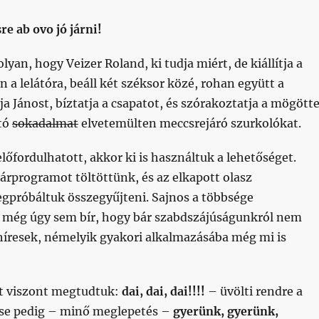
e ab ovo jó járni!
olyan, hogy Veizer Roland, ki tudja miért, de kiállítja a
ön a lelátóra, beáll két széksor közé, rohan együtt a
ja Jánost, bíztatja a csapatot, és szórakoztatja a mögött
tó
sokadalmat
elvetemülten meccsrejáró szurkolókat.
előfordulhatott, akkor ki is használtuk a lehetőséget.
árprogramot töltöttünk, és az elkapott olasz
egpróbáltuk összegyűjteni. Sajnos a többsége
még úgy sem bír, hogy bár szabdszájúságunkról nem
íresek, némelyik gyakori alkalmazásába még mi is
t viszont megtudtuk:
dai, dai, dai!!!!
– üvölti rendre a
tése pedig – minő meglepetés –
gyerünk, gyerünk,