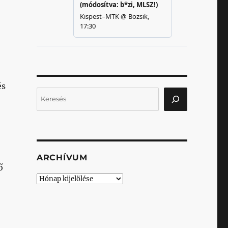
és
Keresés
ARCHÍVUM
ő
Archívum