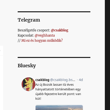
Telegram
Beszélgetős csoport:
@csakblog
Kapcsolat:
@veghhanta
//
Mi ez és hogyan működik?
Bluesky