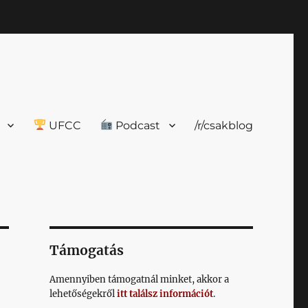
UFCC
Podcast
/r/csakblog
Támogatás
Amennyiben támogatnál minket, akkor a
lehetőségekről
itt találsz információt
.