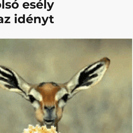
olsó esély
z idényt