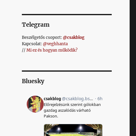
Telegram
Beszélgetős csoport:
@csakblog
Kapcsolat:
@veghhanta
//
Mi ez és hogyan működik?
Bluesky