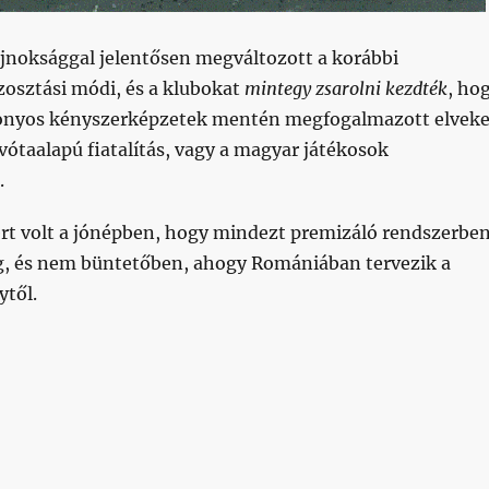
jnoksággal jelentősen megváltozott a korábbi
zosztási módi, és a klubokat
mintegy zsarolni kezdték
, ho
onyos kényszerképzetek mentén megfogalmazott elveke
kvótaalapú fiatalítás, vagy a magyar játékosok
.
ért volt a jónépben, hogy mindezt premizáló rendszerbe
g, és nem büntetőben, ahogy Romániában tervezik a
ytől.
dig a klubok”