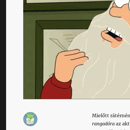
Mielőtt rátérné
rangadóra
az ak