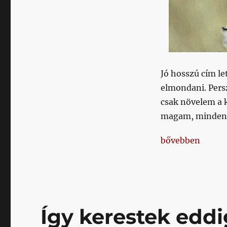
minek
is,
de
azért
mégis
mondom:
talán
Jó hosszú cím l
a
elmondani. Persz
Hali
az
csak növelem a
utolsó
magam, minden e
esély
megmenteni
„Nyilván hülyes
bővebben
ezt
az
idényt
című
bejegyzéshez
Így kerestek eddi