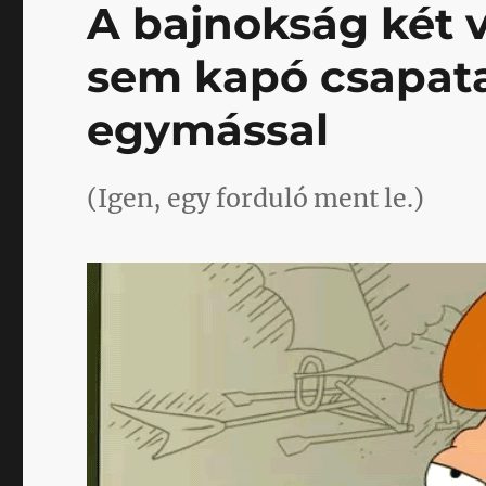
A bajnokság két v
sem kapó csapata
egymással
(Igen, egy forduló ment le.)