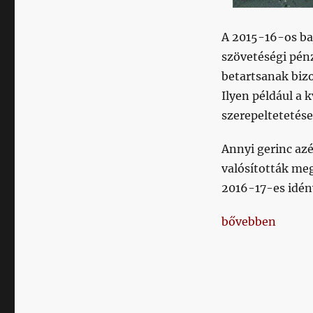
A 2015-16-os ba
szövetéségi pén
betartsanak biz
Ilyen például a 
szerepeltetetése
Annyi gerinc az
valósították me
2016-17-es idén
„Így kerestek ed
bővebben