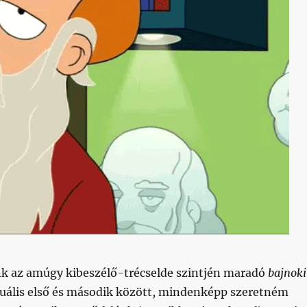
nk az amúgy kibeszélő-trécselde szintjén maradó
bajnoki
tuális első és második között, mindenképp szeretném