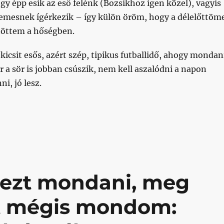
y épp esik az eső felénk (Bozsikhoz igen közel), vagyis
llemesnek ígérkezik – így külön öröm, hogy a délelőttöm
ltöttem a hőségben.
 kicsit esős, azért szép, tipikus futballidő, ahogy mondan
r a sör is jobban csúszik, nem kell aszalódni a napon
ni, jó lesz.
 veretlen és eddig gólt sem kapó csapata találkozik ma
 ezt mondani, meg
rt mégis mondom: