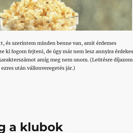
ett, és szerintem minden benne van, amit érdemes
e ki fogom fejteni, de úgy már nem lesz annyira érdekes
 karakterszámot amíg meg nem unom. (Leütésre díjazom
zres után vállonveregetés jár.)
ég ezt mondani, meg minek is, de azért mégis mondom: t
g a klubok