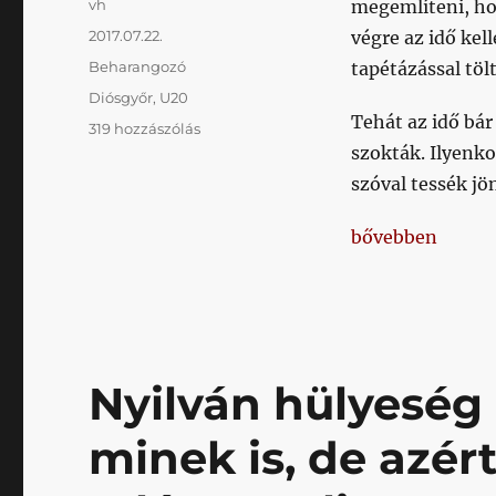
Szerző
vh
megemlíteni, hog
Közzétéve
2017.07.22.
végre az idő ke
Kategória
Beharangozó
tapétázással tö
Címke
Diósgyőr
,
U20
Tehát az idő bár
A
319 hozzászólás
bajnokság
szokták. Ilyenko
két
szóval tessék jön
veretlen
és
„A bajnokság két
bővebben
eddig
gólt
sem
kapó
csapata
találkozik
ma
Nyilván hülyeség
egymással
című
minek is, de azé
bejegyzéshez