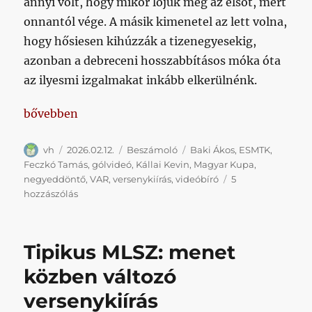
annyi volt, hogy mikor lőjük meg az elsőt, mert
onnantól vége. A másik kimenetel az lett volna,
hogy hősiesen kihúzzák a tizenegyesekig,
azonban a debreceni hosszabbításos móka óta
az ilyesmi izgalmakat inkább elkerülnénk.
„Baki meghúzta a váratlant és ezzel továbbfejelt m
bővebben
Szerző
Közzétéve
Kategória
Címke
vh
2026.02.12.
Beszámoló
Baki Ákos
,
ESMTK
,
Feczkó Tamás
,
gólvideó
,
Kállai Kevin
,
Magyar Kupa
,
negyeddöntő
,
VAR
,
versenykiírás
,
videóbíró
5
Baki
hozzászólás
meghúzta
a
váratlant
Tipikus MLSZ: menet
és
ezzel
közben változó
továbbfejelt
versenykiírás
minket
című