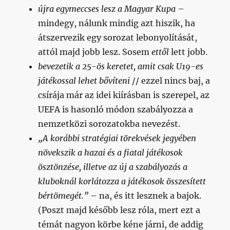
újra egymeccses lesz a Magyar Kupa
–
mindegy, nálunk mindig azt hiszik, ha
átszervezik egy sorozat lebonyolítását,
attól majd jobb lesz. Sosem
ettől
lett jobb.
bevezetik a 25-ös keretet, amit csak U19-es
játékossal lehet bővíteni
// ezzel nincs baj, a
csírája már az idei kiírásban is szerepel, az
UEFA is hasonló módon szabályozza a
nemzetközi sorozatokba nevezést.
„A korábbi stratégiai törekvések jegyében
növekszik a hazai és a fiatal játékosok
ösztönzése, illetve az új a szabályozás a
kluboknál korlátozza a játékosok összesített
bértömegét.”
– na, és itt lesznek a bajok.
(Poszt majd később lesz róla, mert ezt a
témát nagyon körbe kéne járni, de addig