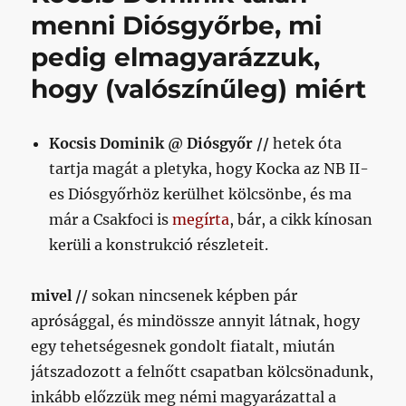
versenykiírás
menni Diósgyőrbe, mi
című
pedig elmagyarázzuk,
bejegyzéshez
hogy (valószínűleg) miért
Kocsis Dominik @ Diósgyőr //
hetek óta
tartja magát a pletyka, hogy Kocka az NB II-
es Diósgyőrhöz kerülhet kölcsönbe, és ma
már a Csakfoci is
megírta
, bár, a cikk kínosan
kerüli a konstrukció részleteit.
mivel //
sokan nincsenek képben pár
aprósággal, és mindössze annyit látnak, hogy
egy tehetségesnek gondolt fiatalt, miután
játszadozott a felnőtt csapatban kölcsönadunk,
inkább előzzük meg némi magyarázattal a