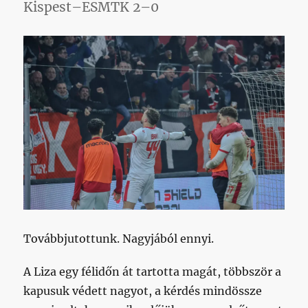
Kispest–ESMTK 2–0
bajnokság
[frissítve,
helyreigazí
című
bejegyzés
Továbbjutottunk. Nagyjából ennyi.
A Liza egy félidőn át tartotta magát, többször a
kapusuk védett nagyot, a kérdés mindössze