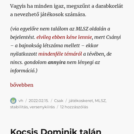
Vagyis ha minden igaz, megszűnt a darabkorlát
a nevezhető játékosok számára.
(via egyelőre nem találom az MLSZ oldalán a
bejelentést.
elvileg ebben kéne lennie
, mert Csányi
– a bajnokság létszáma mellett – ekkor
nyilatkozott
mindenféle témáról
a tévében, de
nincs. gondolom
annyira
nem lényegi az
információ.)
„Tipikus MLSZ: menet közben változó versenykiírá
bővebben
Szerző
Közzétéve
Kategória
Címke
vh
2022.02.15.
Csak
játékoskeret
,
MLSZ
,
Tipikus
stabilitás
,
versenykiírás
12 hozzászólás
MLSZ:
menet
közben
Kocsis Dominik talán
változó