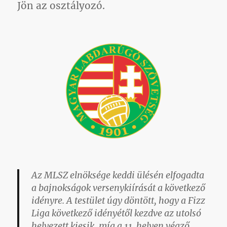
Jön az osztályozó.
Az MLSZ elnöksége keddi ülésén elfogadta
a bajnokságok versenykiírását a következő
idényre. A testület úgy döntött, hogy a Fizz
Liga következő idényétől kezdve az utolsó
helyezett kiesik, míg a 11. helyen végző