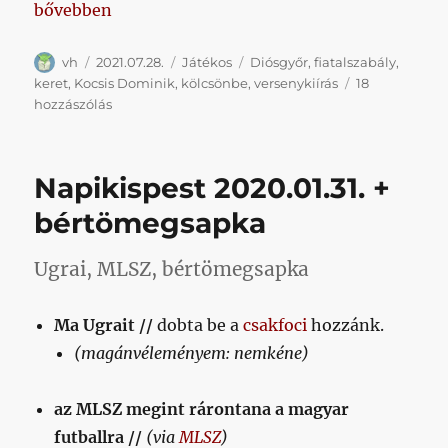
„Kocsis Dominik talán menni Diósgyőrbe, mi pedig 
bővebben
Szerző
Közzétéve
Kategória
Címke
vh
2021.07.28.
Játékos
Diósgyőr
,
fiatalszabály
,
keret
,
Kocsis Dominik
,
kölcsönbe
,
versenykiírás
18
Kocsis
hozzászólás
Dominik
talán
menni
Napikispest 2020.01.31. +
Diósgyőrbe,
mi
bértömegsapka
pedig
elmagyarázzuk,
Ugrai, MLSZ, bértömegsapka
hogy
(valószínűleg)
miért
Ma Ugrait //
dobta be a
csakfoci
hozzánk.
című
(magánvéleményem: nemkéne)
bejegyzéshez
az MLSZ megint rárontana a magyar
futballra //
(via
MLSZ
)