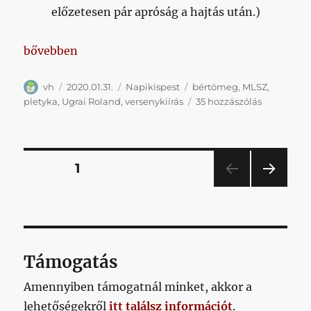
előzetesen pár apróság a hajtás után.)
„Napikispest 2020.01.31. + bértömegsapka”
bővebben
Szerző
Közzétéve
Kategória
Címke
vh
2020.01.31.
Napikispest
bértömeg
,
MLSZ
,
Napikispes
pletyka
,
Ugrai Roland
,
versenykiírás
35 hozzászólás
2020.01.31.
+
bértömeg
című
Bejegyzések
OLDAL
1
bejegyzés
KÖV
lapozása
ETKE
ZŐ
OLD
AL
Támogatás
Amennyiben támogatnál minket, akkor a
lehetőségekről
itt találsz információt
.