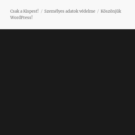
Csak a Kispest!
Személyes adatok védelme
Köszönjük
WordPress!