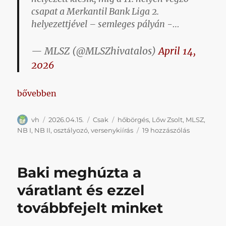
csapat a Merkantil Bank Liga 2.
helyezettjével – semleges pályán -…
— MLSZ (@MLSZhivatalos)
April 14,
2026
„Az MLSZ az NB I-es klubok javaslatára bezárta a ba
bővebben
Szerző
Közzétéve
Kategória
Címke
vh
2026.04.15.
Csak
hőbörgés
,
Lőw Zsolt
,
MLSZ
,
Az
NB I
,
NB II
,
osztályozó
,
versenykiírás
19 hozzászólás
MLSZ
az
NB
Baki meghúzta a
I-
es
váratlant és ezzel
klubok
továbbfejelt minket
javaslatára
bezárta
a