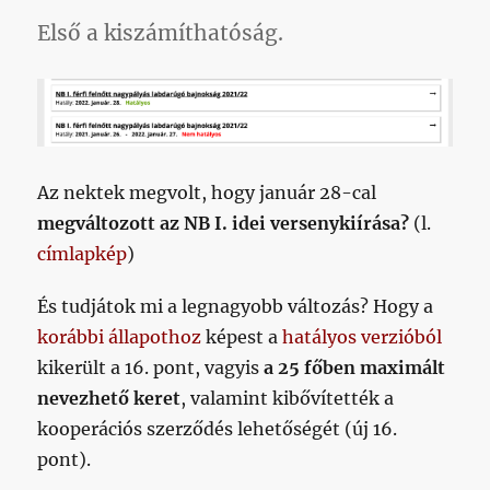
bejegyzéshez
Első a kiszámíthatóság.
Az nektek megvolt, hogy január 28-cal
megváltozott az NB I. idei versenykiírása?
(l.
címlapkép
)
És tudjátok mi a legnagyobb változás? Hogy a
korábbi állapothoz
képest a
hatályos verzióból
kikerült a 16. pont, vagyis
a 25 főben maximált
nevezhető keret
, valamint kibővítették a
kooperációs szerződés lehetőségét (új 16.
pont).