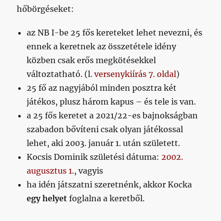
hőbörgéseket:
az NB I-be 25 fős kereteket lehet nevezni, és
ennek a keretnek az összetétele idény
közben csak erős megkötésekkel
változtatható. (l.
versenykiírás 7. oldal
)
25 fő az nagyjából minden posztra két
játékos, plusz három kapus – és tele is van.
a 25 fős keretet a 2021/22-es bajnokságban
szabadon bővíteni csak olyan játékossal
lehet, aki 2003. január 1. után született.
Kocsis Dominik születési dátuma:
2002.
augusztus 1.
, vagyis
ha idén játszatni szeretnénk, akkor Kocka
egy helyet
foglalna a keretből.