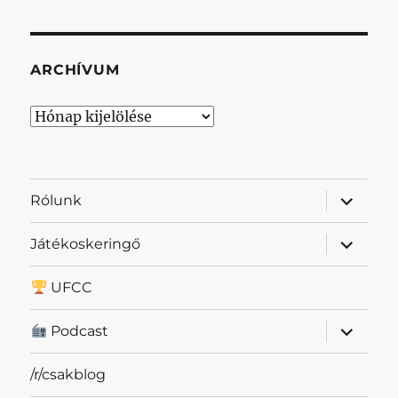
ARCHÍVUM
Archívum
almenü
Rólunk
szétnyit
almenü
Játékoskeringő
szétnyit
UFCC
almenü
Podcast
szétnyit
/r/csakblog