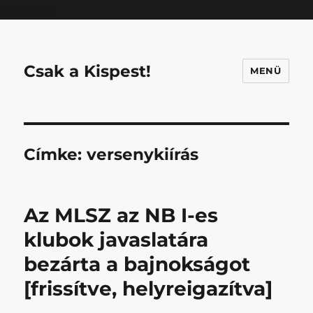
Mastodon
Csak a Kispest!
MENÜ
Címke:
versenykiírás
Az MLSZ az NB I-es
klubok javaslatára
bezárta a bajnokságot
[frissítve, helyreigazítva]