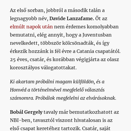
Az első sorban, jobbról a második talán a
legnagyobb név,
Davide Lanzafame.
Őt az
elmúlt napok után
nem érdemes komolyabban
bemutatni, elég annyit, hogy a Juventusban
nevelkedett, többször kölcsönadták, és így
érkezik hozzánk is fél évre a Catania csapatától.
25 éves, csatár, és korábban végigjárta az olasz
korosztályos válogatottakat.
Ki akartam próbálni magam külföldön, és a
Honvéd a történelmével megfelelő választás
számomra. Próbálok megfelelni az elvárásoknak.
Bobál Gergely
tavaly már bemutatkozhatott az
NBI-ben, tavasztól viszont hivatalosan is az
első csapat keretéhez tartozik. Csatár, saját