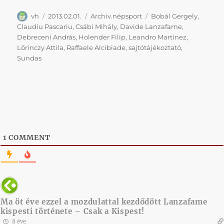
Szerző
Közzétéve
Kategória
Címke
vh
2013.02.01.
Archiv.népsport
Bobál Gergely
,
Claudiu Pascariu
,
Csábi Mihály
,
Davide Lanzafame
,
Debreceni András
,
Holender Filip
,
Leandro Martínez
,
Lőrinczy Attila
,
Raffaele Alcibiade
,
sajtótájékoztató
,
Sundas
1
COMMENT
Ma öt éve ezzel a mozdulattal kezdődött Lanzafame
kispesti története – Csak a Kispest!
8 éve