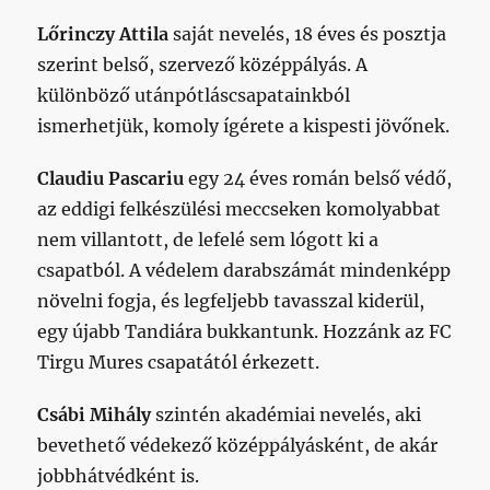
Lőrinczy Attila
saját nevelés, 18 éves és posztja
szerint belső, szervező középpályás. A
különböző utánpótláscsapatainkból
ismerhetjük, komoly ígérete a kispesti jövőnek.
Claudiu Pascariu
egy 24 éves román belső védő,
az eddigi felkészülési meccseken komolyabbat
nem villantott, de lefelé sem lógott ki a
csapatból. A védelem darabszámát mindenképp
növelni fogja, és legfeljebb tavasszal kiderül,
egy újabb Tandiára bukkantunk. Hozzánk az FC
Tirgu Mures csapatától érkezett.
Csábi Mihály
szintén akadémiai nevelés, aki
bevethető védekező középpályásként, de akár
jobbhátvédként is.