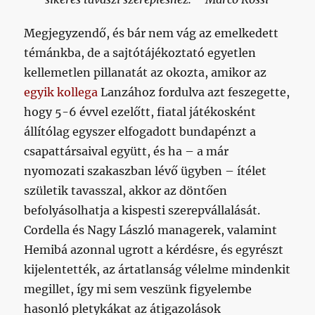
Megjegyzendő, és bár nem vág az emelkedett
témánkba, de a sajtótájékoztató egyetlen
kellemetlen pillanatát az okozta, amikor az
egyik kollega
Lanzához fordulva azt feszegette,
hogy 5-6 évvel ezelőtt, fiatal játékosként
állítólag egyszer elfogadott bundapénzt a
csapattársaival együtt, és ha – a már
nyomozati szakaszban lévő ügyben – ítélet
születik tavasszal, akkor az döntően
befolyásolhatja a kispesti szerepvállalását.
Cordella és Nagy László managerek, valamint
Hemibá azonnal ugrott a kérdésre, és egyrészt
kijelentették, az ártatlanság vélelme mindenkit
megillet, így mi sem veszünk figyelembe
hasonló pletykákat az átigazolások