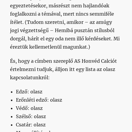
egyeztetésekor, másrészt nem hajlandóak
foglalkozni a témával, mert nincs semmiféle
ítélet. (Tudom szeretni, amikor – az amúgy
jogi végzettségű – Hemibá pusztán stílusból
dorgál, hárít el egy oda nem illő kérdéseket. Mi
éreztük kellemetlenül magunkat.)
És, hogy a címben szereplő AS Honvéd Calciót
értelmezni tudjuk, álljon itt egy lista az olasz
kapcsolatunkról:
Edző: olasz
Erőnléti edző: olasz
Védő: olasz
Szélső: olasz
Csatár: olasz