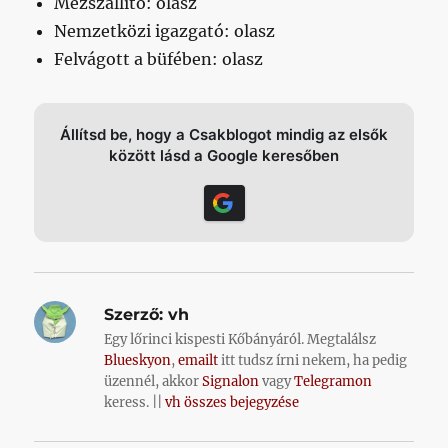
Mezszállító: olasz
Nemzetközi igazgató: olasz
Felvágott a büfében: olasz
Állítsd be, hogy a Csakblogot mindig az elsők
között lásd a Google keresőben
Szerző:
vh
Egy lőrinci kispesti Kőbányáról. Megtalálsz
Blueskyon
,
emailt
itt tudsz írni nekem, ha pedig
üzennél, akkor
Signalon
vagy
Telegramon
keress. ||
vh összes bejegyzése