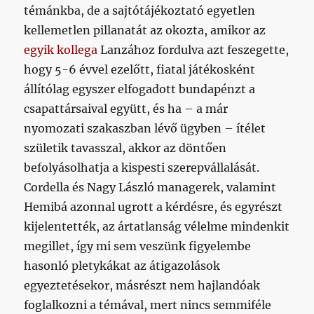
témánkba, de a sajtótájékoztató egyetlen
kellemetlen pillanatát az okozta, amikor az
egyik kollega
Lanzához fordulva azt feszegette,
hogy 5-6 évvel ezelőtt, fiatal játékosként
állítólag egyszer elfogadott bundapénzt a
csapattársaival együtt, és ha – a már
nyomozati szakaszban lévő ügyben – ítélet
születik tavasszal, akkor az döntően
befolyásolhatja a kispesti szerepvállalását.
Cordella és Nagy László managerek, valamint
Hemibá azonnal ugrott a kérdésre, és egyrészt
kijelentették, az ártatlanság vélelme mindenkit
megillet, így mi sem veszünk figyelembe
hasonló pletykákat az átigazolások
egyeztetésekor, másrészt nem hajlandóak
foglalkozni a témával, mert nincs semmiféle