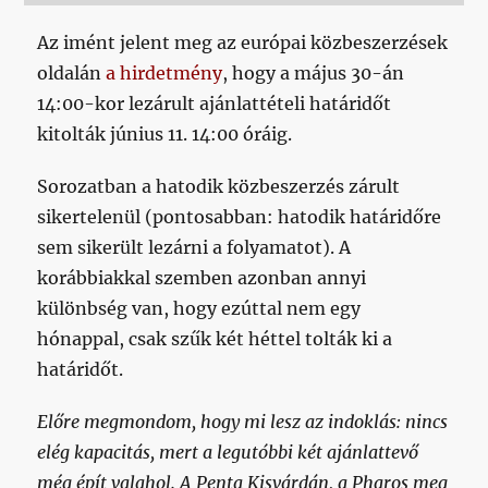
Az imént jelent meg az európai közbeszerzések
oldalán
a hirdetmény
, hogy a május 30-án
14:00-kor lezárult ajánlattételi határidőt
kitolták június 11. 14:00 óráig.
Sorozatban a hatodik közbeszerzés zárult
sikertelenül (pontosabban: hatodik határidőre
sem sikerült lezárni a folyamatot). A
korábbiakkal szemben azonban annyi
különbség van, hogy ezúttal nem egy
hónappal, csak szűk két héttel tolták ki a
határidőt.
Előre megmondom, hogy mi lesz az indoklás: nincs
elég kapacitás, mert a legutóbbi két ajánlattevő
még épít valahol. A Penta Kisvárdán, a Pharos meg