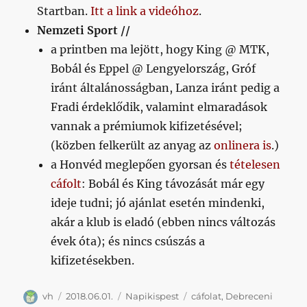
Startban.
Itt a link a videóhoz
.
Nemzeti Sport //
a printben ma lejött, hogy King @ MTK,
Bobál és Eppel @ Lengyelország, Gróf
iránt általánosságban, Lanza iránt pedig a
Fradi érdeklődik, valamint elmaradások
vannak a prémiumok kifizetésével;
(közben felkerült az anyag az
onlinera is
.)
a Honvéd meglepően gyorsan és
tételesen
cáfolt
: Bobál és King távozását már egy
ideje tudni; jó ajánlat esetén mindenki,
akár a klub is eladó (ebben nincs változás
évek óta); és nincs csúszás a
kifizetésekben.
Szerző
Közzétéve
Kategória
Címke
vh
2018.06.01.
Napikispest
cáfolat
,
Debreceni