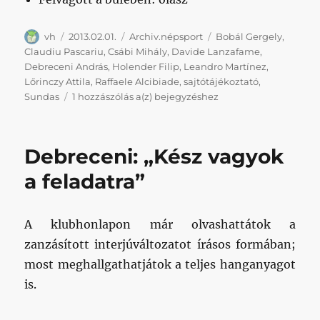
Szerző
Közzétéve
Kategória
Címke
vh
2013.02.01.
Archiv.népsport
Bobál Gergely
,
Claudiu Pascariu
,
Csábi Mihály
,
Davide Lanzafame
,
Debreceni András
,
Holender Filip
,
Leandro Martínez
,
Lőrinczy Attila
,
Raffaele Alcibiade
,
sajtótájékoztató
,
Bemutatták
Sundas
1 hozzászólás a(z)
bejegyzéshez
az
AS
Honvéd
Debreceni: „Kész vagyok
Calciót
a feladatra”
A klubhonlapon már olvashattátok a
zanzásított interjúváltozatot írásos formában;
most meghallgathatjátok a teljes hanganyagot
is.