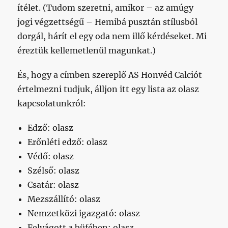
ítélet. (Tudom szeretni, amikor – az amúgy
jogi végzettségű – Hemibá pusztán stílusból
dorgál, hárít el egy oda nem illő kérdéseket. Mi
éreztük kellemetlenül magunkat.)
És, hogy a címben szereplő AS Honvéd Calciót
értelmezni tudjuk, álljon itt egy lista az olasz
kapcsolatunkról:
Edző: olasz
Erőnléti edző: olasz
Védő: olasz
Szélső: olasz
Csatár: olasz
Mezszállító: olasz
Nemzetközi igazgató: olasz
Felvágott a büfében: olasz