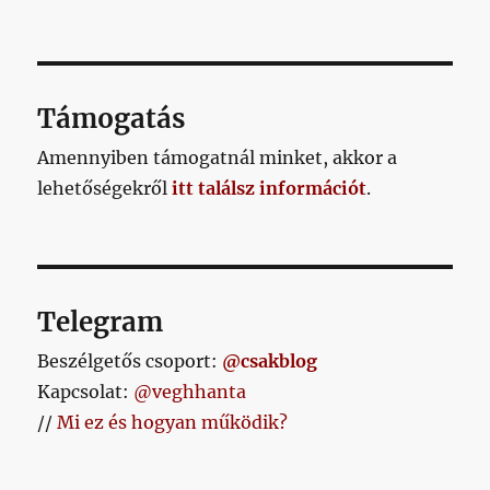
KÖV
lapozása
ETKE
ZŐ
OLD
AL
Támogatás
Amennyiben támogatnál minket, akkor a
lehetőségekről
itt találsz információt
.
Telegram
Beszélgetős csoport:
@csakblog
Kapcsolat:
@veghhanta
//
Mi ez és hogyan működik?