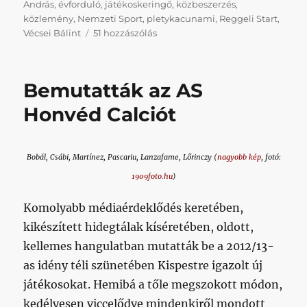
András
,
évforduló
,
játékoskeringő
,
közbeszerzés
,
közlemény
,
Nemzeti Sport
,
pletykacunami
,
Reggeli Start
,
Napikispest
Vécsei Bálint
51 hozzászólás
2018.06.01.
című
bejegyzéshez
Bemutatták az AS
Honvéd Calciót
Bobál, Csábi, Martínez, Pascariu, Lanzafame, Lőrinczy (
nagyobb kép
, fotó:
1909foto.hu
)
Komolyabb médiaérdeklődés keretében,
kikészített hidegtálak kíséretében, oldott,
kellemes hangulatban mutatták be a 2012/13-
as idény téli szünetében Kispestre igazolt új
játékosokat. Hemibá a tőle megszokott módon,
kedélyesen viccelődve mindenkiről mondott