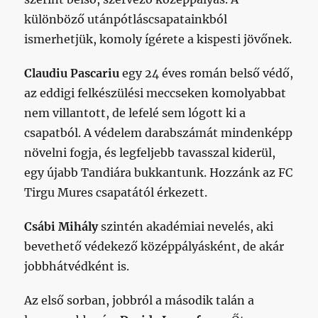
különböző utánpótláscsapatainkból
ismerhetjük, komoly ígérete a kispesti jövőnek.
Claudiu Pascariu
egy 24 éves román belső védő,
az eddigi felkészülési meccseken komolyabbat
nem villantott, de lefelé sem lógott ki a
csapatból. A védelem darabszámát mindenképp
növelni fogja, és legfeljebb tavasszal kiderül,
egy újabb Tandiára bukkantunk. Hozzánk az FC
Tirgu Mures csapatától érkezett.
Csábi Mihály
szintén akadémiai nevelés, aki
bevethető védekező középpályásként, de akár
jobbhátvédként is.
Az első sorban, jobbról a második talán a