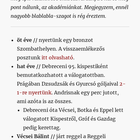
pont nálunk, az akadémiánkat. Megjegyzem, ennél
nagyobb blablabla-szagot is rég éreztem.
öt éve //
nyertünk egy bronzot
Szombathelyen. A visszaemlékezős
posztunk
itt olvasható
.
hat éve //
Debreceni 95. kispestiként
bemutatkozhatott a válogatottban.
Prágában Dzsudzsák és Gyurcsó góljaival
2-
1-re nyertünk
. Andrisnak egy perc jutott,
ami azóta is az összes.
Debreceni óta Vécsei, Botka és Eppel lett
válogatott Kispestről, Gróf és Gazdag
pedig kerettag.
Vécsei Bálint //
járt reggel a Reggeli