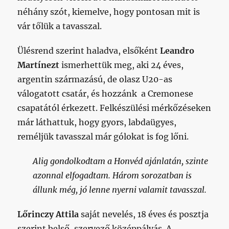
néhány szót, kiemelve, hogy pontosan mit is
vár tőlük a tavasszal.
Ülésrend szerint haladva, elsőként
Leandro
Martínezt
ismerhettük meg, aki 24 éves,
argentin származású, de olasz U20-as
válogatott csatár, és hozzánk a Cremonese
csapatától érkezett. Felkészülési mérkőzéseken
már láthattuk, hogy gyors, labdaügyes,
reméljük tavasszal már gólokat is fog lőni.
Alig gondolkodtam a Honvéd ajánlatán, szinte
azonnal elfogadtam. Három sorozatban is
állunk még, jó lenne nyerni valamit tavasszal.
Lőrinczy Attila
saját nevelés, 18 éves és posztja
szerint belső, szervező középpályás. A