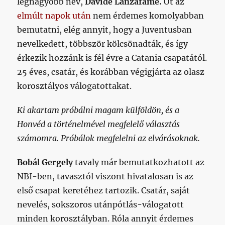
legnagyobb név,
Davide Lanzafame.
Őt az
elmúlt napok után
nem érdemes komolyabban
bemutatni, elég annyit, hogy a Juventusban
nevelkedett, többször kölcsönadták, és így
érkezik hozzánk is fél évre a Catania csapatától.
25 éves, csatár, és korábban végigjárta az olasz
korosztályos válogatottakat.
Ki akartam próbálni magam külföldön, és a
Honvéd a történelmével megfelelő választás
számomra. Próbálok megfelelni az elvárásoknak.
Bobál Gergely
tavaly már bemutatkozhatott az
NBI-ben, tavasztól viszont hivatalosan is az
első csapat keretéhez tartozik. Csatár, saját
nevelés, sokszoros utánpótlás-válogatott
minden korosztályban. Róla annyit érdemes