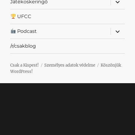
almenü
Játékoskeringő
szétnyit
UFCC
almenü
Podcast
szétnyit
/r/csakblog
Csak a Kispest!
Személyes adatok védelme
Köszönjük
WordPress!