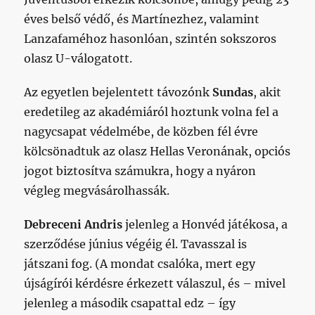
éves belső védő, és Martínezhez, valamint
Lanzafaméhoz hasonlóan, szintén sokszoros
olasz U-válogatott.
Az egyetlen bejelentett távozónk
Sundas
, akit
eredetileg az akadémiáról hoztunk volna fel a
nagycsapat védelmébe, de közben fél évre
kölcsönadtuk az olasz Hellas Veronának, opciós
jogot biztosítva számukra, hogy a nyáron
végleg megvásárolhassák.
Debreceni
Andris
jelenleg a Honvéd játékosa, a
szerződése június végéig él. Tavasszal is
játszani fog. (A mondat csalóka, mert egy
újságírói kérdésre érkezett válaszul, és – mivel
jelenleg a második csapattal edz – így