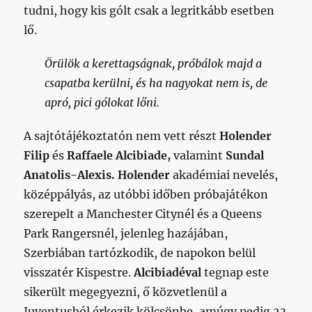
tudni, hogy kis gólt csak a legritkább esetben
lő.
Örülök a kerettagságnak, próbálok majd a
csapatba kerülni, és ha nagyokat nem is, de
apró, pici gólokat lőni.
A sajtótájékoztatón nem vett részt
Holender
Filip
és
Raffaele Alcibiade,
valamint
Sundal
Anatolis-Alexis. Holender
akadémiai nevelés,
középpályás, az utóbbi időben próbajátékon
szerepelt a Manchester Citynél és a Queens
Park Rangersnél, jelenleg hazájában,
Szerbiában tartózkodik, de napokon belül
visszatér Kispestre.
Alcibiadéval
tegnap este
sikerült megegyezni, ő közvetlenül a
Juventusból érkezik kölcsönbe, amúgy pedig 23