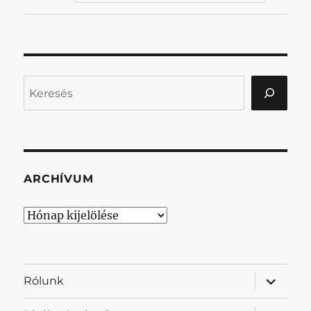
Keresés
ARCHÍVUM
Archívum
almenü
Rólunk
szétnyit