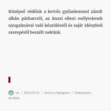
Középső védőnk a kettős győzelemmel zárult
albán párharcról, az Anzsi elleni esélytelenek
nyugalmával való készülésről és saját idénybeli
szerepéről beszélt nekünk.
Szerző
Közzétéve
Kategória
Címke
vh
2012.07.15.
Archiv.népsport
Debreceni
András