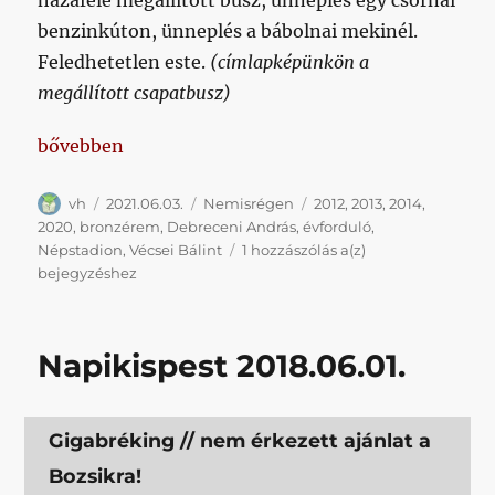
hazafelé megállított busz, ünneplés egy csornai
benzinkúton, ünneplés a bábolnai mekinél.
Feledhetetlen este.
(címlapképünkön a
megállított csapatbusz)
„Hétentörtént nemisrégen”
bővebben
Szerző
Közzétéve
Kategória
Címke
vh
2021.06.03.
Nemisrégen
2012
,
2013
,
2014
,
2020
,
bronzérem
,
Debreceni András
,
évforduló
,
Hétentörtént
Népstadion
,
Vécsei Bálint
1 hozzászólás a(z)
nemisrégen
bejegyzéshez
Napikispest 2018.06.01.
Gigabréking // nem érkezett ajánlat a
Bozsikra!