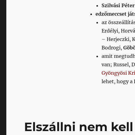
bejegyzéshez
Szilvási Péter
edzőmeccset ját
az összeállít
Erdélyi, Horvá
– Herjeczki,
Bodrogi,
Göbö
amit megtudh
van; Russel, 
Gyöngyösi Kri
lehet, hogy a
Elszállni nem kell