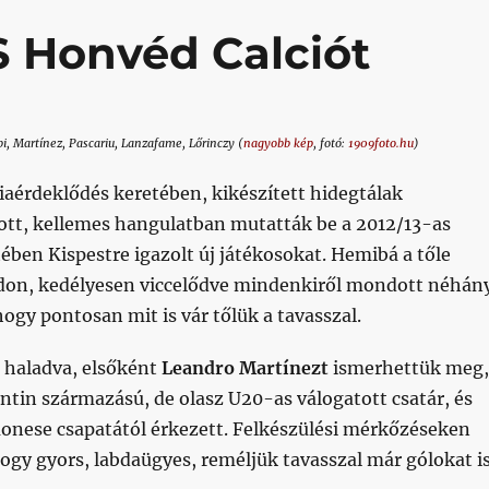
 Honvéd Calciót
bi, Martínez, Pascariu, Lanzafame, Lőrinczy (
nagyobb kép
, fotó:
1909foto.hu
)
érdeklődés keretében, kikészített hidegtálak
dott, kellemes hangulatban mutatták be a 2012/13-as
tében Kispestre igazolt új játékosokat. Hemibá a tőle
on, kedélyesen viccelődve mindenkiről mondott néhán
hogy pontosan mit is vár tőlük a tavasszal.
t haladva, elsőként
Leandro Martínezt
ismerhettük meg,
entin származású, de olasz U20-as válogatott csatár, és
nese csapatától érkezett. Felkészülési mérkőzéseken
ogy gyors, labdaügyes, reméljük tavasszal már gólokat i