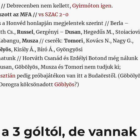
 //
Debrecenben nem kellett,
Gyirmóton igen
.
szott az MFA //
vs SZAC 2-0
ás a Honvéd honlapján megjelentek szerint // Berla –
th Cs.,
Russel
, Gergényi –
Dusan
, Hegedűs M., Stoiaciovi
 Kabangu,
Musza
// cserék:
Tomori
, Kovács N., Nagy G.,
lyös
, Király Á., Bíró Á., Gyöngyösi
atunk // Horváth Csanád és Erdélyi Botond még nálunk
Dusan, Göbölyös, Musza és Tomori nem tudjuk ki;
sztián
pedig próbajátékon van itt a Budaörstől. (Göböly
 Dorogra kölcsönadott
Göblyös
?)
 a 3 góltól, de vannak