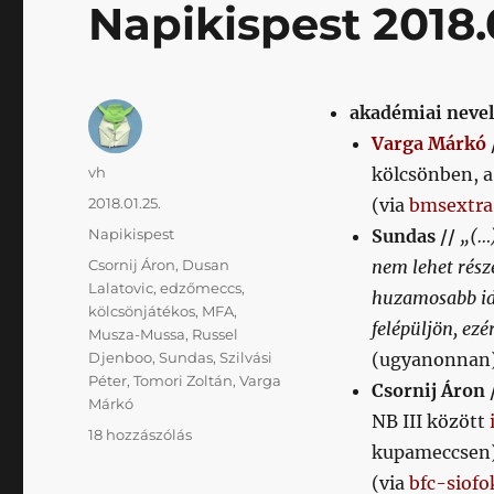
Napikispest 2018.
akadémiai nevel
Varga Márkó
Szerző
vh
kölcsönben, a
Közzétéve
2018.01.25.
(via
bmsextra
Kategória
Napikispest
Sundas //
„(…)
Címke
Csornij Áron
,
Dusan
nem lehet rész
Lalatovic
,
edzőmeccs
,
huzamosabb ide
kölcsönjátékos
,
MFA
,
felépüljön, ezé
Musza-Mussa
,
Russel
Djenboo
,
Sundas
,
Szilvási
(ugyanonnan
Péter
,
Tomori Zoltán
,
Varga
Csornij Áron 
Márkó
NB III között
Napikispest
18 hozzászólás
kupameccsen),
2018.01.25.
című
(via
bfc-siofo