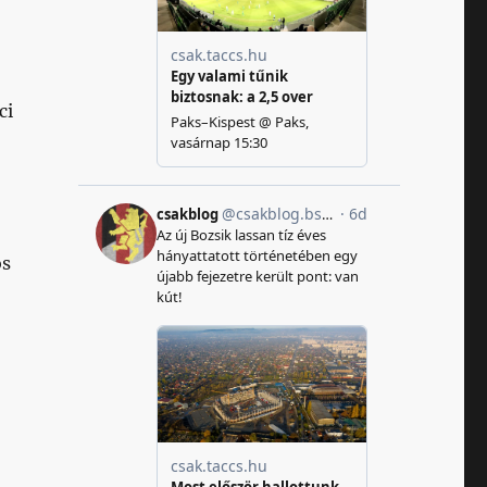
ci
ös