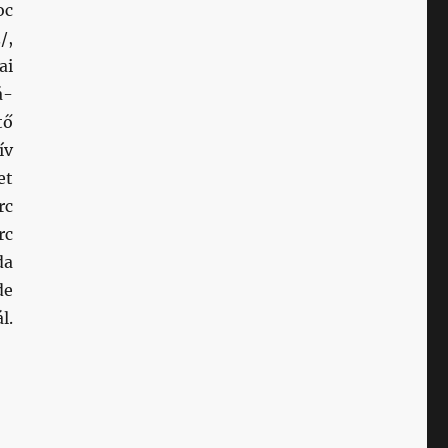
c
/,
ai
á-
tő
ív
et
rc
rc
da
de
l.