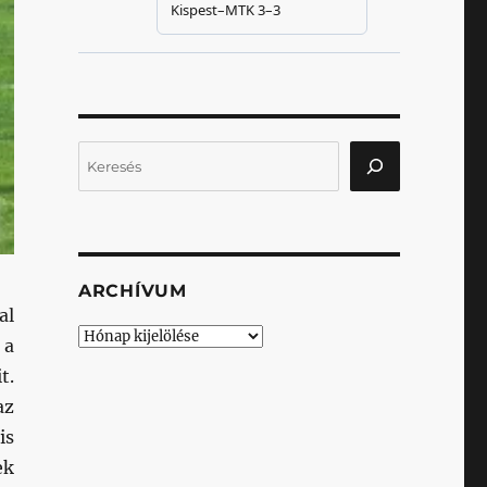
Keresés
ARCHÍVUM
al
Archívum
 a
t.
az
is
ek