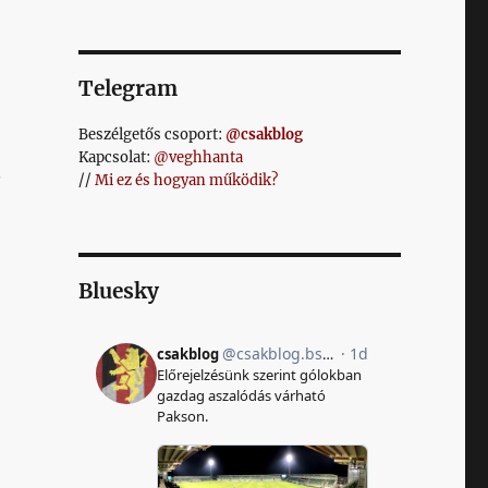
Telegram
Beszélgetős csoport:
@csakblog
Kapcsolat:
@veghhanta
.
//
Mi ez és hogyan működik?
Bluesky