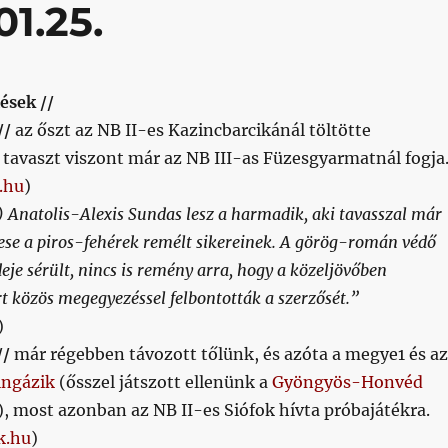
01.25.
ések //
//
az őszt az NB II-es Kazincbarcikánál töltötte
 tavaszt viszont már az NB III-as Füzesgyarmatnál fogja
.hu
)
 Anatolis-Alexis Sundas lesz a harmadik, aki tavasszal már
ese a piros-fehérek remélt sikereinek. A görög-román védő
je sérült, nincs is remény arra, hogy a közeljövőben
rt közös megegyezéssel felbontották a szerzősét.”
)
//
már régebben távozott tőlünk, és azóta a megye1 és az
ingázik
(ősszel játszott ellenünk a
Gyöngyös-Honvéd
 most azonban az NB II-es Siófok hívta próbajátékra.
k.hu
)