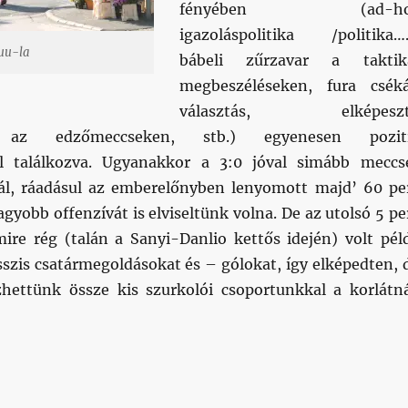
fényében (ad-ho
igazoláspolitika /politika….
uu-la
bábeli zűrzavar a taktik
megbeszéléseken, fura csék
választás, elképesz
ok az edzőmeccseken, stb.) egyenesen pozit
l találkozva. Ugyanakkor a 3:0 jóval simább meccs
ál, ráadásul az emberelőnyben lenyomott majd’ 60 pe
gyobb offenzívát is elviseltünk volna. De az utolsó 5 pe
mire rég (talán a Sanyi-Danlio kettős idején) volt pél
sszis csatármegoldásokat és – gólokat, így elképedten, 
ettünk össze kis szurkolói csoportunkkal a korlátná
ell a 3 góltól, de vannak csatáraink”