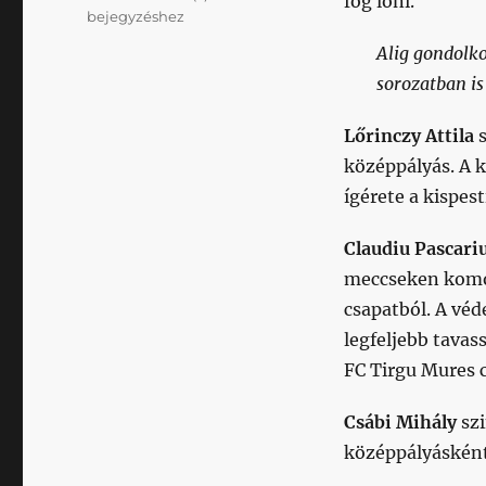
fog lőni.
az
bejegyzéshez
AS
Alig gondolk
Honvéd
sorozatban is
Calciót
Lőrinczy Attila
s
középpályás. A 
ígérete a kispest
Claudiu Pascari
meccseken komoly
csapatból. A vé
legfeljebb tavas
FC Tirgu Mures c
Csábi Mihály
szi
középpályásként