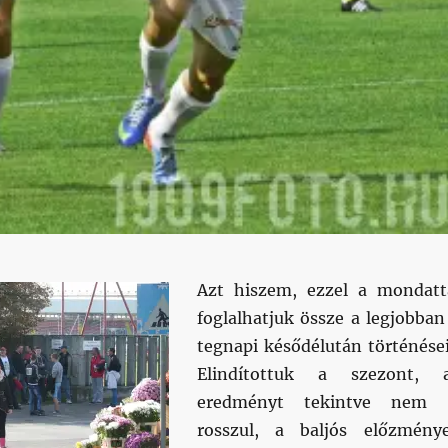
Azt hiszem, ezzel a mondatt
foglalhatjuk össze a legjobban
tegnapi késődélután történései
Elindítottuk a szezont, 
eredményt tekintve nem 
rosszul, a baljós előzmény