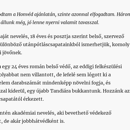
odtam a Honvéd ajánlatán, szinte azonnal elfogadtam. Háro
 állunk még, jó lenne nyerni valamit tavasszal.
aját nevelés, 18 éves és posztja szerint belső, szervező
különböző utánpótláscsapatainkból ismerhetjük, komoly
i jövőnek.
u
egy 24 éves román belső védő, az eddigi felkészülési
abbat nem villantott, de lefelé sem lógott ki a
delem darabszámát mindenképp növelni fogja, és
szal kiderül, egy újabb Tandiára bukkantunk. Hozzánk az
sapatától érkezett.
ntén akadémiai nevelés, aki bevethető védekező
, de akár jobbhátvédként is.