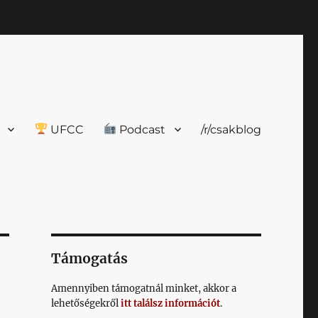
UFCC
Podcast
/r/csakblog
Támogatás
Amennyiben támogatnál minket, akkor a
lehetőségekről
itt találsz információt
.