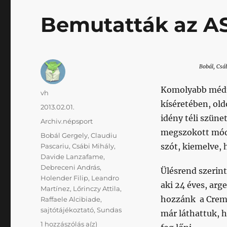
Bemutatták az AS
Bobál, Csá
Komolyabb média
Szerző
vh
kíséretében, ol
Közzétéve
2013.02.01.
idény téli szüne
Kategória
Archiv.népsport
megszokott mód
Címke
Bobál Gergely
,
Claudiu
szót, kiemelve, 
Pascariu
,
Csábi Mihály
,
Davide Lanzafame
,
Debreceni András
,
Ülésrend szerin
Holender Filip
,
Leandro
aki 24 éves, arg
Martínez
,
Lőrinczy Attila
,
hozzánk a Cremo
Raffaele Alcibiade
,
sajtótájékoztató
,
Sundas
már láthattuk, h
Bemutatták
1 hozzászólás a(z)