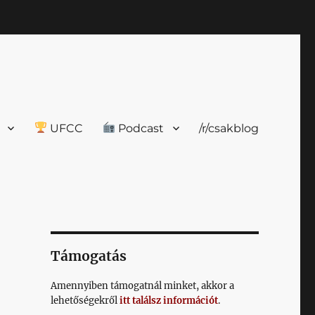
UFCC
Podcast
/r/csakblog
Támogatás
Amennyiben támogatnál minket, akkor a
lehetőségekről
itt találsz információt
.