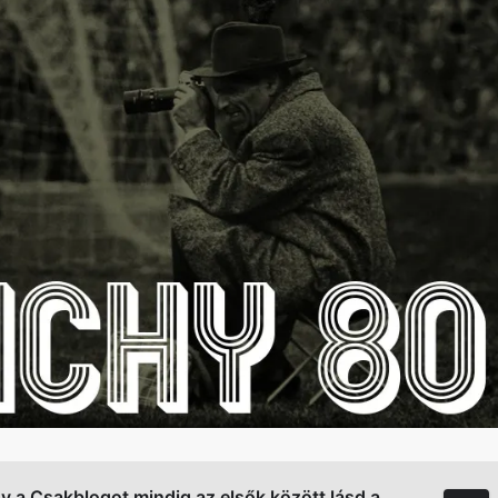
gy a Csakblogot mindig az elsők között lásd a