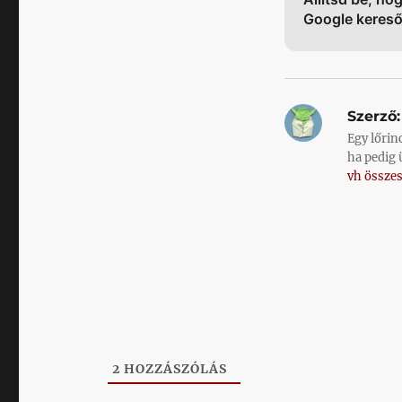
Google keres
Szerző:
Egy lőrin
ha pedig 
vh összes
2
HOZZÁSZÓLÁS