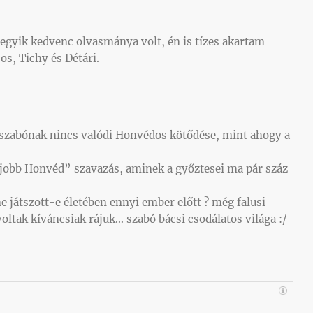
egyik kedvenc olvasmánya volt, én is tízes akartam
os, Tichy és Détári.
y szabónak nincs valódi Honvédos kötődése, mint ahogy a
gjobb Honvéd” szavazás, aminek a győztesei ma pár száz
 játszott-e életében ennyi ember előtt ? még falusi
ltak kíváncsiak rájuk… szabó bácsi csodálatos világa :/