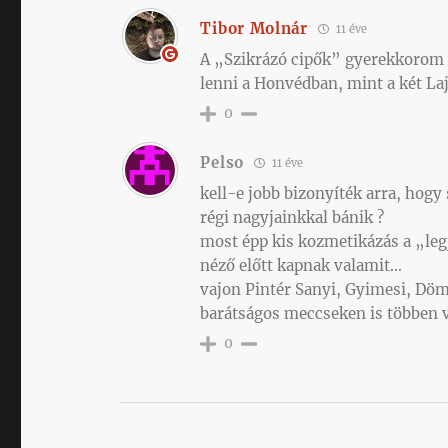
Tibor Molnár
11 éve
A „Szikrázó cipők” gyerekkorom 
lenni a Honvédban, mint a két Laj
0
Pelso
11 éve
kell-e jobb bizonyíték arra, hog
régi nagyjainkkal bánik ?
most épp kis kozmetikázás a „le
néző előtt kapnak valamit…
vajon Pintér Sanyi, Gyimesi, Döme
barátságos meccseken is többen vo
0