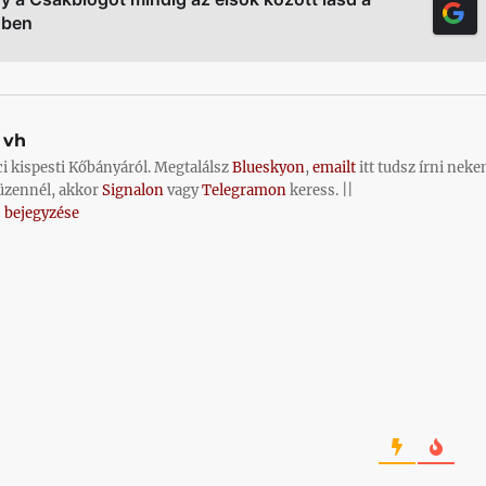
őben
vh
ci kispesti Kőbányáról. Megtalálsz
Blueskyon
,
emailt
itt tudsz írni neke
üzennél, akkor
Signalon
vagy
Telegramon
keress. ||
 bejegyzése