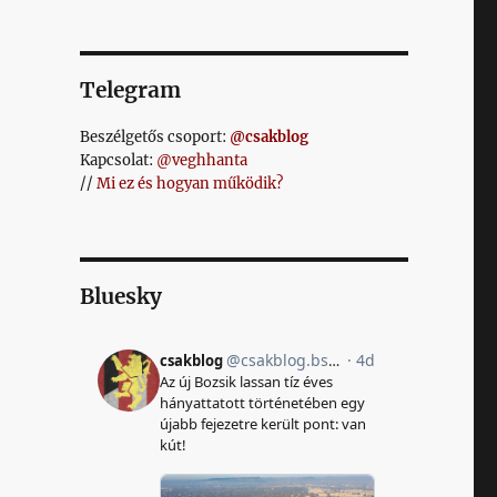
Telegram
Beszélgetős csoport:
@csakblog
Kapcsolat:
@veghhanta
//
Mi ez és hogyan működik?
Bluesky