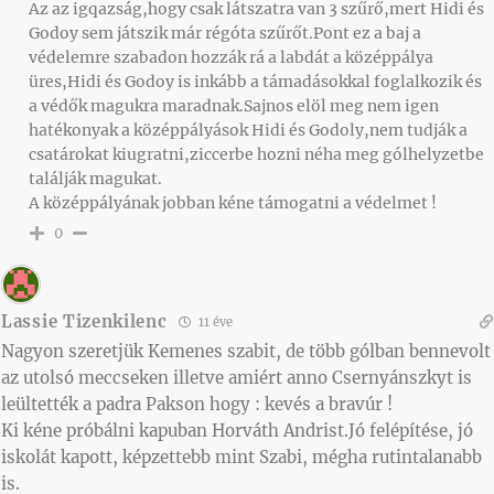
Az az igqazság,hogy csak látszatra van 3 szűrő,mert Hidi és
Godoy sem játszik már régóta szűrőt.Pont ez a baj a
védelemre szabadon hozzák rá a labdát a középpálya
üres,Hidi és Godoy is inkább a támadásokkal foglalkozik és
a védők magukra maradnak.Sajnos elöl meg nem igen
hatékonyak a középpályások Hidi és Godoly,nem tudják a
csatárokat kiugratni,ziccerbe hozni néha meg gólhelyzetbe
találják magukat.
A középpályának jobban kéne támogatni a védelmet !
0
Lassie Tizenkilenc
11 éve
Nagyon szeretjük Kemenes szabit, de több gólban bennevolt
az utolsó meccseken illetve amiért anno Csernyánszkyt is
leültették a padra Pakson hogy : kevés a bravúr !
Ki kéne próbálni kapuban Horváth Andrist.Jó felépítése, jó
iskolát kapott, képzettebb mint Szabi, mégha rutintalanabb
is.