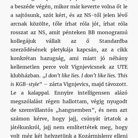
a beszéde végén, mikor már keverte volna őt le
a sajtósunk, szót kért, és az NS-től jelen lévő
arcnak közölte, tőle írhat róla jót, írhat róla
rosszat az NS, amit pénteken BB monogramú
kollegájuk vállalt az ő Standardba
szerződésének pletykája kapcsán, az a cikk
konkrétan hazugság, ami miatt jó néhány
kellemetlen perce volt Vignjevicsnek az UTE
klubházban. „
I don’t like lies. I don’t like lies. This
is KGB-style
” – zárta Vignjevics, majd távozott.
Le a kalappal. Ennyire intelligensen alázó
megszólalást régen hallottam, végig nyugodt
de szemvillantós „hangnemben”, és nem azt
számon kérve, hogy jajj, csúnyát írtatok a
játékunkról, jajj nem említettétek meg, hogy
volt még két helyzetünk a Kozármisleny elleni