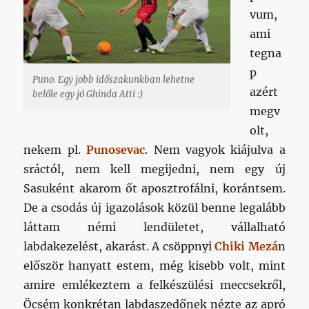
vum,
ami
tegna
p
Puno. Egy jobb időszakunkban lehetne
azért
belőle egy jó Ghinda Atti :)
megv
olt,
nekem pl.
Punosevac
. Nem vagyok kiájulva a
sráctól, nem kell megijedni, nem egy új
Sasuként akarom őt aposztrofálni, korántsem.
De a csodás új igazolások közül benne legalább
láttam némi lendületet, vállalható
labdakezelést, akarást. A csöppnyi
Chiki Mezá
n
először hanyatt estem, még kisebb volt, mint
amire emlékeztem a felkészülési meccsekről,
Öcsém konkrétan labdaszedőnek nézte az apró