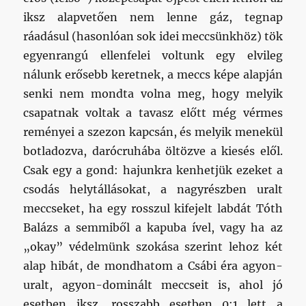
iksz alapvetően nem lenne gáz, tegnap
ráadásul (hasonlóan sok idei meccsünkhöz) tök
egyenrangú ellenfelei voltunk egy elvileg
nálunk erősebb keretnek, a meccs képe alapján
senki nem mondta volna meg, hogy melyik
csapatnak voltak a tavasz előtt még vérmes
reményei a szezon kapcsán, és melyik menekül
botladozva, darócruhába öltözve a kiesés elől.
Csak egy a gond: hajunkra kenhetjük ezeket a
csodás helytállásokat, a nagyrészben uralt
meccseket, ha egy rosszul kifejelt labdát Tóth
Balázs a semmiből a kapuba ível, vagy ha az
„okay” védelmünk szokása szerint lehoz két
alap hibát, de mondhatom a Csábi éra agyon-
uralt, agyon-dominált meccseit is, ahol jó
esetben iksz, rosszabb esetben 0:1 lett a