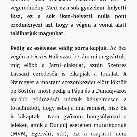
végeredmény. Mert
ez a sok győzelem-helyetti
iksz, ez a sok iksz-helyetti nulla pont
eredményezi azt hogy a végen a vonal alatt
találhatjuk magunkat.
Pedig az esélyeket eddig sorra kapjuk.
Az ősz
végén a Pécs és Hali szart be, ám mi megvártuk,
míg előbb a Jarni-alakulat, aztán Szentes
Lassard ezredesék is elkapják a fonalat. A
Nyíregyet a mostani szezonkezdet előtt löktük
be Sóstón, most pedig a Pápa és a Dunaújváros
apróbb gödrözését nézzük kényelmesen a
fotelünkből, hogy sebaj a mai remiért, hisz ők
is kikaptak… Nem győzöm hangsúlyozni a
jeleket, amik a Dunaúj esetében mutatkoznak
(MVM, Egervári, stb), ezt a csapatot nem