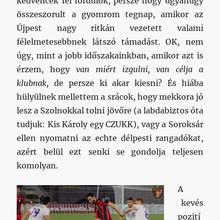
kedvencek fel fordulok, persze hogy ugyanúgy
összeszorult a gyomrom tegnap, amikor az
Újpest nagy ritkán vezetett valami
félelmetesebbnek látszó támadást. OK, nem
úgy, mint a jobb időszakainkban, amikor azt is
érzem, hogy
van miért izgulni, van célja a
klubnak,
de persze ki akar kiesni? És hiába
hülyülnek mellettem a srácok, hogy mekkora jó
lesz a Szolnokkal tolni jövőre (a labdabiztos óta
tudjuk: Kis Károly egy CZUKK), vagy a Soroksár
ellen nyomatni az echte délpesti rangadókat,
azért belül ezt senki se gondolja teljesen
komolyan.
A
kevés
pozití