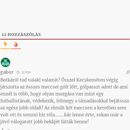
12
HOZZÁSZÓLÁS
gabor
11 éve
Botkáról tud valaki valamit? Ősszel Kecskeméten végig
játszotta az összes meccset gólt lőtt, gólpasszt adott de ami
ennél is több, hogy olyan mozgása van mint egy
futballistának, védekezik, felmegy a támadásokkal bejátssza
az egész jobb oldalt! Az elmúlt két meccsen a keretben sem
volt ott és semmi hír róla……..kár lenne érte, sokan már a
jövő válogatott jobb bekkjét látták benne!