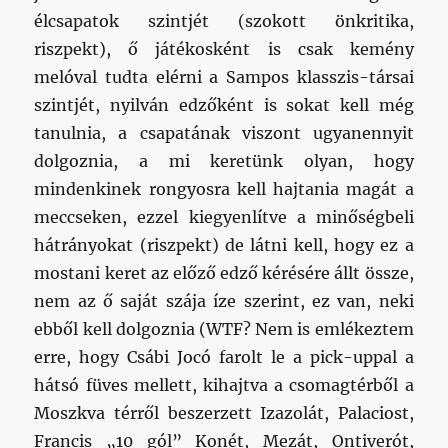
élcsapatok szintjét (szokott önkritika,
riszpekt), ő játékosként is csak kemény
melóval tudta elérni a Sampos klasszis-társai
szintjét, nyilván edzőként is sokat kell még
tanulnia, a csapatának viszont ugyanennyit
dolgoznia, a mi keretünk olyan, hogy
mindenkinek rongyosra kell hajtania magát a
meccseken, ezzel kiegyenlítve a minőségbeli
hátrányokat (riszpekt) de látni kell, hogy ez a
mostani keret az előző edző kérésére állt össze,
nem az ő saját szája íze szerint, ez van, neki
ebből kell dolgoznia (WTF? Nem is emlékeztem
erre, hogy Csábi Jocó farolt le a pick-uppal a
hátsó füves mellett, kihajtva a csomagtérből a
Moszkva térről beszerzett Izazolát, Palaciost,
Francis „10 gól” Konét, Mezát, Ontiverót,