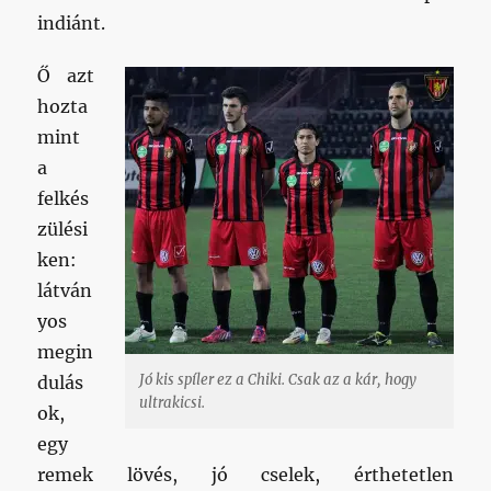
indiánt.
Ő azt
hozta
mint
a
felkés
zülési
ken:
látván
yos
megin
Jó kis spíler ez a Chiki. Csak az a kár, hogy
dulás
ultrakicsi.
ok,
egy
remek lövés, jó cselek, érthetetlen