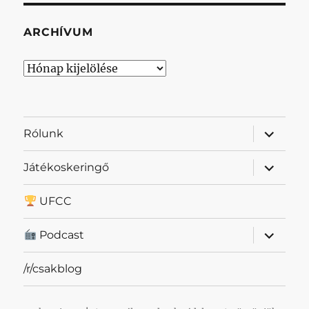
ARCHÍVUM
Archívum
almenü
Rólunk
szétnyit
almenü
Játékoskeringő
szétnyit
UFCC
almenü
Podcast
szétnyit
/r/csakblog