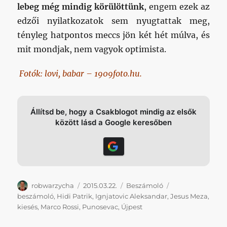
lebeg még mindig körülöttünk
, engem ezek az
edzői nyilatkozatok sem nyugtattak meg,
tényleg hatpontos meccs jön két hét múlva, és
mit mondjak, nem vagyok optimista.
Fotók: lovi, babar – 1909foto.hu.
Állítsd be, hogy a Csakblogot mindig az elsők
között lásd a Google keresőben
Szerző
Közzétéve
Kategória
Címke
robwarzycha
2015.03.22.
Beszámoló
beszámoló
,
Hidi Patrik
,
Ignjatovic Aleksandar
,
Jesus Meza
,
kiesés
,
Marco Rossi
,
Punosevac
,
Újpest