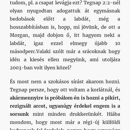
tudom, pl. a csapat levágja ezt? Tegnap 2:2-nél
olyan nyugodtan adogattuk át egymásnak
bedobások előtt a labdát, még a
hosszabbításban is, hopp, mi jövünk, de ott a
Morgan, majd dobjon ő, itt hagyom neki a
labdát, igaz ezzel elmegy újabb 10
másodperc.Valaki szólt már a srácoknak hogy
idén a kiesés ellen megyünk, ami utoljára
2003-ban volt ilyen közel?
És most nem a szokásos sírást akarom hozni.
Tegnap persze, hogy ott voltam a korlátnál, és
akármennyire is próbálom én is hozni a pikírt,
rezignált arcot, ugyanúgy érdekel engem is a
sorsunk
mint minden drukkerünkét. Hiába
mondom, hogy most már a régi-új külföldi