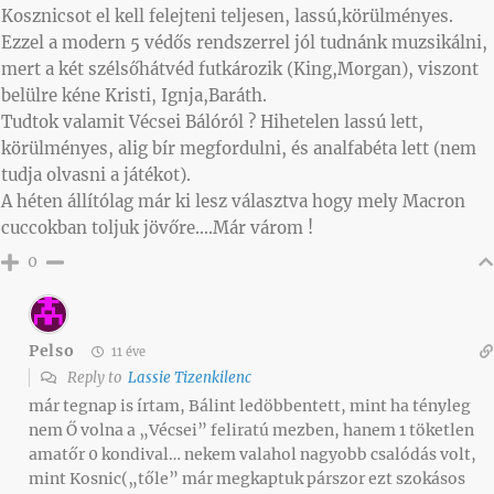
Kosznicsot el kell felejteni teljesen, lassú,körülményes.
Ezzel a modern 5 védős rendszerrel jól tudnánk muzsikálni,
mert a két szélsőhátvéd futkározik (King,Morgan), viszont
belülre kéne Kristi, Ignja,Baráth.
Tudtok valamit Vécsei Bálóról ? Hihetelen lassú lett,
körülményes, alig bír megfordulni, és analfabéta lett (nem
tudja olvasni a játékot).
A héten állítólag már ki lesz választva hogy mely Macron
cuccokban toljuk jövőre….Már várom !
0
Pelso
11 éve
Reply to
Lassie Tizenkilenc
már tegnap is írtam, Bálint ledöbbentett, mint ha tényleg
nem Ő volna a „Vécsei” feliratú mezben, hanem 1 töketlen
amatőr 0 kondival… nekem valahol nagyobb csalódás volt,
mint Kosnic(„tőle” már megkaptuk párszor ezt szokásos