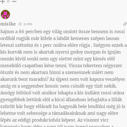
0
misike
11 éve
Sajnos a 86 percben egy világ omlott össze bennem is rossi
ordibál rugjúk már kifele a labdát kemenes szépen lassan
leteszi szétnézz és 1 perc múlva elöre rúgja . Szégyen ezzek a
kis kurvák nem is akartak nyerni godoy morgan és ignján
mezán kivül senki nem ugy siettet mint egy kiesés elöl
menekülö csapatban kéne tenni. Vissza tekertem négyszer
ötször és nem akartam hinni a szememnek miért nem
akarunk bent maradni? Az újpest nem volt kapura veszélyes
amig ez a seggember kosnic nem csinált egy tizit nekik.
Amúgy feltünő volt amikor lekapta a kis indiánt rossi utána
gyengébbek lettünk elöl a kicsi állandoan lefoglalta a lillák
szüröit kár hogy elfáradt ha hagynák bele lendülni még jó is
lehetne volt sebessége a támadásainknak ami nagy elöre
lépés az eddigi produkciohóz képest. Az viszont vicc
kategoria hogy ebbe a nem túl nagy iramú meccsben a