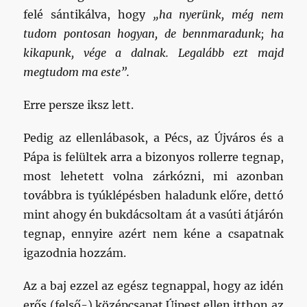
felé sántikálva, hogy
„ha nyerünk, még nem
tudom pontosan hogyan, de bennmaradunk; ha
kikapunk, vége a dalnak. Legalább ezt majd
megtudom ma este”.
Erre persze iksz lett.
Pedig az ellenlábasok, a Pécs, az Újváros és a
Pápa is felültek arra a bizonyos rollerre tegnap,
most lehetett volna zárkózni, mi azonban
továbbra is tyúklépésben haladunk előre, dettó
mint ahogy én bukdácsoltam át a vasúti átjárón
tegnap, ennyire azért nem kéne a csapatnak
igazodnia hozzám.
Az a baj ezzel az egész tegnappal, hogy az idén
erős (felső-) középcsapat Újpest ellen itthon az