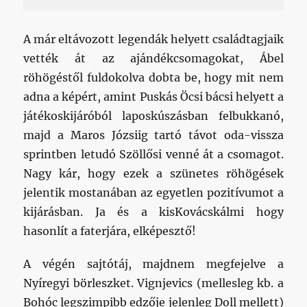
A már eltávozott legendák helyett családtagjaik
vették át az ajándékcsomagokat, Ábel
röhögéstől fuldokolva dobta be, hogy mit nem
adna a képért, amint Puskás Öcsi bácsi helyett a
játékoskijáróból laposkúszásban felbukkanó,
majd a Maros Józsiig tartó távot oda-vissza
sprintben letudó Szöllősi venné át a csomagot.
Nagy kár, hogy ezek a szünetes röhögések
jelentik mostanában az egyetlen pozitívumot a
kijárásban. Ja és a kisKovácskálmi hogy
hasonlít a faterjára, elképesztő!
A végén sajtótáj, majdnem megfejelve a
Nyíregyi börleszket. Vignjevics (mellesleg kb. a
Bohóc legszimpibb edzője jelenleg Doll mellett)