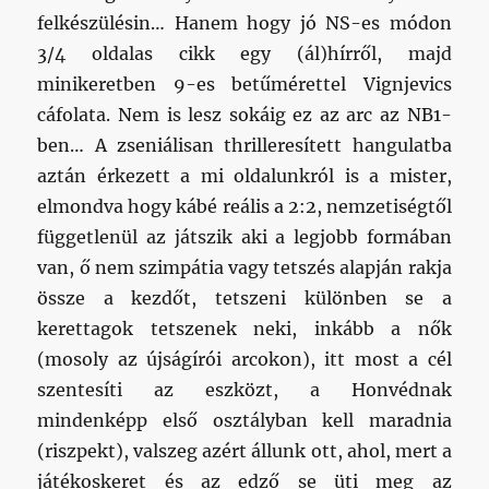
felkészülésin… Hanem hogy jó NS-es módon
3/4 oldalas cikk egy (ál)hírről, majd
minikeretben 9-es betűmérettel Vignjevics
cáfolata. Nem is lesz sokáig ez az arc az NB1-
ben… A zseniálisan thrilleresített hangulatba
aztán érkezett a mi oldalunkról is a mister,
elmondva hogy kábé reális a 2:2, nemzetiségtől
függetlenül az játszik aki a legjobb formában
van, ő nem szimpátia vagy tetszés alapján rakja
össze a kezdőt, tetszeni különben se a
kerettagok tetszenek neki, inkább a nők
(mosoly az újságírói arcokon), itt most a cél
szentesíti az eszközt, a Honvédnak
mindenképp első osztályban kell maradnia
(riszpekt), valszeg azért állunk ott, ahol, mert a
játékoskeret és az edző se üti meg az