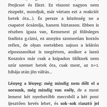
Projicsot és Elezt. Ez viszont nagyon nem
riszpekt, mondjuk, már vártam ezt a reakciót
hetek óta…). És persze a közönség ne a
csapatot ócsárolja, hanem biztasson. Ebben is
részben igaza van, Kemenest pl fölösleges
fradista g.cizni, ez annyira szomorúan korzós
reflex, de olyan esetekben sajnos a lelátón
elposszanókat is megértem, amikor a lassú
Kosznics már csak a ksipadon ülőknek nem
szúr szemet hetek óta, csak most, az n+1.
hibája után jön váltás…
Lényeg a lényeg: még mindig nem dőlt el a
sorsunk, még mindig van esély
, de a most
lement két nyerhetőbb meccsből a két pont
ijesztően kevés lehet, és
sok-sok riasztó jel