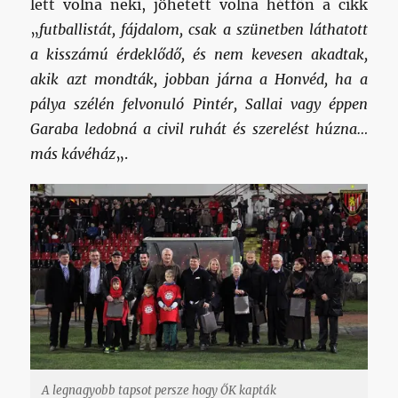
lett volna neki, jöhetett volna hétfőn a cikk
„
futballistát, fájdalom, csak a szünetben láthatott
a kisszámú érdeklődő, és nem kevesen akadtak,
akik azt mondták, jobban járna a Honvéd, ha a
pálya szélén felvonuló Pintér, Sallai vagy éppen
Garaba ledobná a civil ruhát és szerelést húzna…
más kávéház
„.
A legnagyobb tapsot persze hogy ŐK kapták