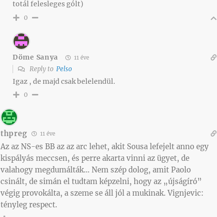
totál felesleges gólt)
0
Döme Sanya
11 éve
Reply to
Pelso
Igaz , de majd csak belelendül.
0
thpreg
11 éve
Az az NS-es BB az az arc lehet, akit Sousa lefejelt anno egy
kispályás meccsen, és perre akarta vinni az ügyet, de
valahogy megdumálták… Nem szép dolog, amit Paolo
csinált, de simán el tudtam képzelni, hogy az „újságíró”
végig provokálta, a szeme se áll jól a mukinak. Vignjevic:
tényleg respect.