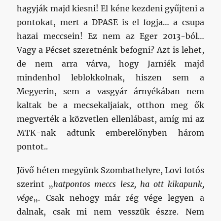
hagyják majd kiesni! El kéne kezdeni gyűjteni a
pontokat, mert a DPASE is el fogja… a csupa
hazai meccsein! Ez nem az Eger 2013-ból…
Vagy a Pécset szeretnénk befogni? Azt is lehet,
de nem arra várva, hogy Jarniék majd
mindenhol leblokkolnak, hiszen sem a
Megyerin, sem a vasgyár árnyékában nem
kaltak be a mecsekaljaiak, otthon meg ők
megverték a közvetlen ellenlábast, amíg mi az
MTK-nak adtunk emberelőnyben három
pontot..
Jövő héten megyünk Szombathelyre, Lovi fotós
szerint „
hatpontos meccs lesz, ha ott kikapunk,
vége
„. Csak nehogy már rég vége legyen a
dalnak, csak mi nem vesszük észre. Nem