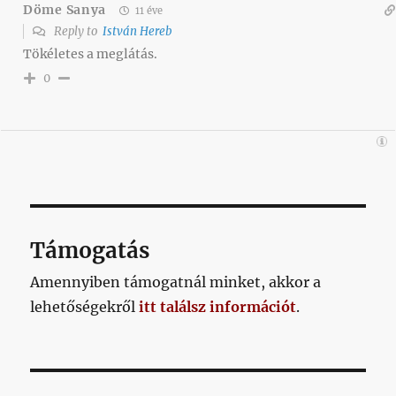
Döme Sanya
11 éve
Reply to
István Hereb
Tökéletes a meglátás.
0
Támogatás
Amennyiben támogatnál minket, akkor a
lehetőségekről
itt találsz információt
.