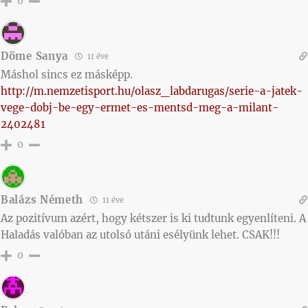
0
Döme Sanya
11 éve
Máshol sincs ez másképp.
http://m.nemzetisport.hu/olasz_labdarugas/serie-a-jatek-
vege-dobj-be-egy-ermet-es-mentsd-meg-a-milant-
2402481
0
Balázs Németh
11 éve
Az pozitívum azért, hogy kétszer is ki tudtunk egyenlíteni. A
Haladás valóban az utolsó utáni esélyünk lehet. CSAK!!!
0