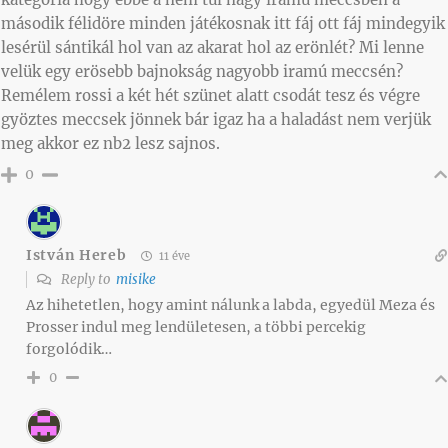
második félidöre minden játékosnak itt fáj ott fáj mindegyik
lesérül sántikál hol van az akarat hol az erönlét? Mi lenne
velük egy erösebb bajnokság nagyobb iramú meccsén?
Remélem rossi a két hét szünet alatt csodát tesz és végre
gyöztes meccsek jönnek bár igaz ha a haladást nem verjük
meg akkor ez nb2 lesz sajnos.
0
István Hereb
11 éve
Reply to
misike
Az hihetetlen, hogy amint nálunk a labda, egyedül Meza és
Prosser indul meg lendületesen, a többi percekig
forgolódik…
0