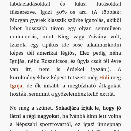
labdaeladásokkal és lukra futásokkal
fűszerezve. Igazi 50%-os arc. (A többiek:
Morgan gyerek klasszik szürke igazolás, akiből
lehet hosszabb távon egy olyan semmilyen
eminenciás, mint King vagy Zsivány volt,
Izazola egy tipikus ide sose alkalmazkodni
képes dél-amerikai légiós, Elez pedig néha
Ignjás, néha Kosznicsos, és úgyis csak fél évre
van itt, nem is érdekel igazán.). A
körülményekhez képest tetszett még
Hidi
meg
Ignja
, de ők inkább a megbízható átlagukat
hozták, semmint a győzelemhez kellő extrát.
No meg a szünet.
Sokadjára írjuk le, hogy jó
látni a régi nagyokat
, ha Ivánbá kinn lett volna
a Népszabi sportrovattól, ez igazi ünnepnap