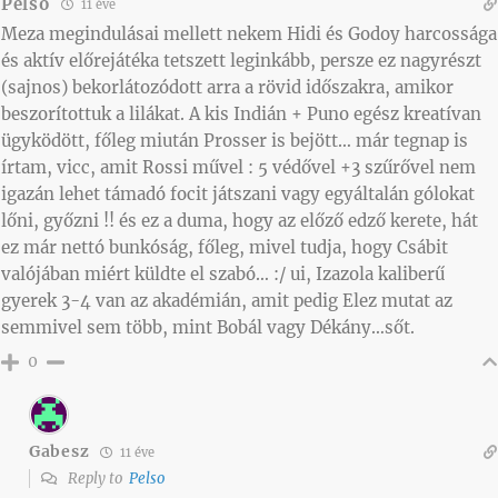
Pelso
11 éve
Meza megindulásai mellett nekem Hidi és Godoy harcossága
és aktív előrejátéka tetszett leginkább, persze ez nagyrészt
(sajnos) bekorlátozódott arra a rövid időszakra, amikor
beszorítottuk a lilákat. A kis Indián + Puno egész kreatívan
ügyködött, főleg miután Prosser is bejött… már tegnap is
írtam, vicc, amit Rossi művel : 5 védővel +3 szűrővel nem
igazán lehet támadó focit játszani vagy egyáltalán gólokat
lőni, győzni !! és ez a duma, hogy az előző edző kerete, hát
ez már nettó bunkóság, főleg, mivel tudja, hogy Csábit
valójában miért küldte el szabó… :/ ui, Izazola kaliberű
gyerek 3-4 van az akadémián, amit pedig Elez mutat az
semmivel sem több, mint Bobál vagy Dékány…sőt.
0
Gabesz
11 éve
Reply to
Pelso