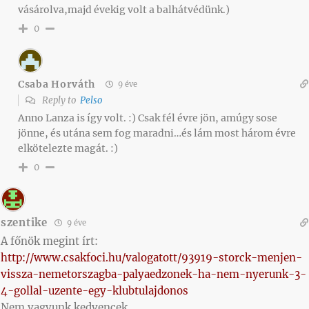
vásárolva,majd évekig volt a balhátvédünk.)
0
Csaba Horváth
9 éve
Reply to
Pelso
Anno Lanza is így volt. :) Csak fél évre jön, amúgy sose
jönne, és utána sem fog maradni…és lám most három évre
elkötelezte magát. :)
0
szentike
9 éve
A főnök megint írt:
http://www.csakfoci.hu/valogatott/93919-storck-menjen-
vissza-nemetorszagba-palyaedzonek-ha-nem-nyerunk-3-
4-gollal-uzente-egy-klubtulajdonos
Nem vagyunk kedvencek…