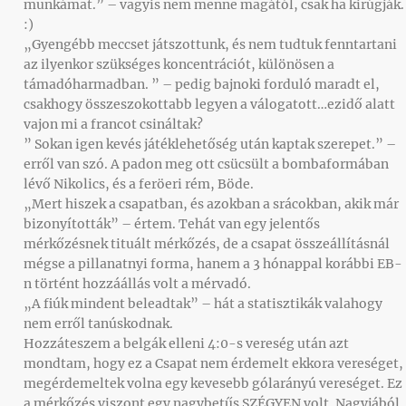
munkámat.” – vagyis nem menne magától, csak ha kirúgják.
:)
„Gyengébb meccset játszottunk, és nem tudtuk fenntartani
az ilyenkor szükséges koncentrációt, különösen a
támadóharmadban. ” – pedig bajnoki forduló maradt el,
csakhogy összeszokottabb legyen a válogatott…ezidő alatt
vajon mi a francot csináltak?
” Sokan igen kevés játéklehetőség után kaptak szerepet.” –
erről van szó. A padon meg ott csücsült a bombaformában
lévő Nikolics, és a feröeri rém, Böde.
„Mert hiszek a csapatban, és azokban a srácokban, akik már
bizonyították” – értem. Tehát van egy jelentős
mérkőzésnek tituált mérkőzés, de a csapat összeállításnál
mégse a pillanatnyi forma, hanem a 3 hónappal korábbi EB-
n történt hozzáállás volt a mérvadó.
„A fiúk mindent beleadtak” – hát a statisztikák valahogy
nem erről tanúskodnak.
Hozzáteszem a belgák elleni 4:0-s vereség után azt
mondtam, hogy ez a Csapat nem érdemelt ekkora vereséget,
megérdemeltek volna egy kevesebb gólarányú vereséget. Ez
a mérkőzés viszont egy nagybetűs SZÉGYEN volt. Nagyjából