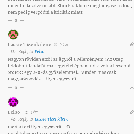
innentől kezdve inkább Storcknak kéne meghunyászkodnia,
nem pedig vergődni a kritikák miatt.
0
Lassie Tizenkilenc
9 éve
Reply to
Pelso
Nagyon röviden erről az ügyről a véleményem : Az Öreg
feldobott labdáját csak egyféleképpen tudta volna lecsapni
Storck : egy 2-0-ás győzelemmel…Minden más csak
magyarázkodás…. ilyen egyszerű….
0
Pelso
9 éve
Reply to
Lassie Tizenkilenc
mert a foci ilyen egyszerű… :D
mi pl folyamatosan a nemzetközi porondra készülünk,