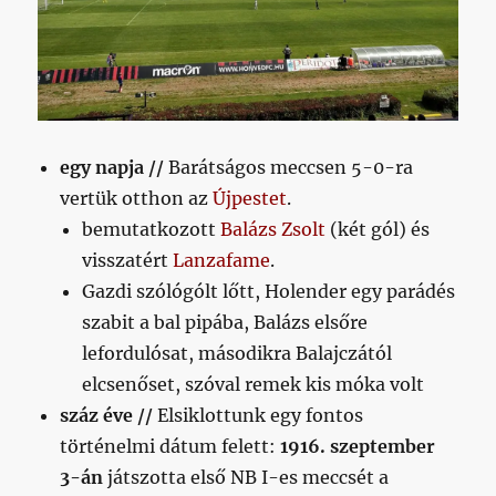
egy napja //
Barátságos meccsen 5-0-ra
vertük otthon az
Újpestet
.
bemutatkozott
Balázs Zsolt
(két gól) és
visszatért
Lanzafame
.
Gazdi szólógólt lőtt, Holender egy parádés
szabit a bal pipába, Balázs elsőre
lefordulósat, másodikra Balajczától
elcsenőset, szóval remek kis móka volt
száz éve //
Elsiklottunk egy fontos
történelmi dátum felett:
1916. szeptember
3-án
játszotta első NB I-es meccsét a