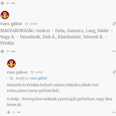
0
vass gábor
9 éve
MAGYARORSZÁG: Gulácsi – Fiola, Guzmics, Lang, Kádár –
Nagy Á. – Dzsudzsák, Elek Á., Kleinheisler, Németh K. –
Priskin
0
vass gábor
9 éve
Reply to
vass gábor
Németh és Priskin helyett nálam Nikolics,Böde lett
volna,nincs mese győzni kell.
A Svájc–Portugálon nekünk a portugál győzelem,vagy iksz
lenne jó.
0