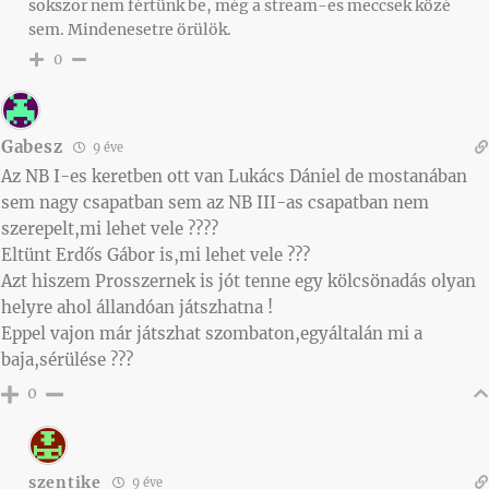
sokszor nem fértünk be, még a stream-es meccsek közé
sem. Mindenesetre örülök.
0
Gabesz
9 éve
Az NB I-es keretben ott van Lukács Dániel de mostanában
sem nagy csapatban sem az NB III-as csapatban nem
szerepelt,mi lehet vele ????
Eltünt Erdős Gábor is,mi lehet vele ???
Azt hiszem Prosszernek is jót tenne egy kölcsönadás olyan
helyre ahol állandóan játszhatna !
Eppel vajon már játszhat szombaton,egyáltalán mi a
baja,sérülése ???
0
szentike
9 éve