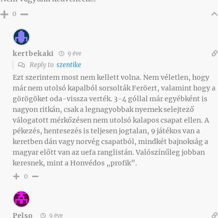
0
kertbekaki
9 éve
Reply to
szentike
Ezt szerintem most nem kellett volna. Nem véletlen, hogy
már nem utolsó kapalból sorsolták Feröert, valamint hogy a
görögöket oda-vissza verték. 3-4 góllal már egyébként is
nagyon ritkán, csak a legnagyobbak nyernek selejtező
válogatott mérkőzésen nem utolsó kalapos csapat ellen. A
pékezés, hentesezés is teljesen jogtalan, 9 játékos van a
keretben dán vagy norvég csapatból, mindkét bajnokság a
magyar előtt van az uefa ranglistán. Valószínűleg jobban
keresnek, mint a Honvédos „profik”.
0
Pelso
9 éve