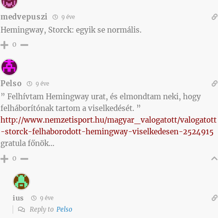
medvepuszi
9 éve
Hemingway, Storck: egyik se normális.
0
Pelso
9 éve
” Felhívtam Hemingway urat, és elmondtam neki, hogy
felháborítónak tartom a viselkedését. ”
http://www.nemzetisport.hu/magyar_valogatott/valogatott
-storck-felhaborodott-hemingway-viselkedesen-2524915
gratula főnök…
0
ius
9 éve
Reply to
Pelso