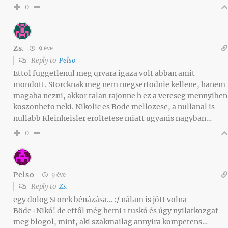
0
Zs.
9 éve
Reply to
Pelso
Ettol fuggetlenul meg qrvara igaza volt abban amit
mondott. Storcknak meg nem megsertodnie kellene, hanem
magaba nezni, akkor talan rajonne h ez a vereseg mennyiben
koszonheto neki. Nikolic es Bode mellozese, a nullanal is
nullabb Kleinheisler eroltetese miatt ugyanis nagyban…
0
Pelso
9 éve
Reply to
Zs.
egy dolog Storck bénázása… :/ nálam is jött volna
Böde+Nikó! de ettől még hemi 1 tuskó és úgy nyilatkozgat
meg blogol, mint, aki szakmailag annyira kompetens…