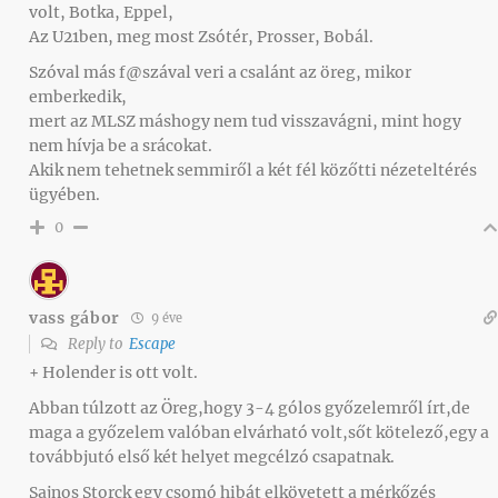
volt, Botka, Eppel,
Az U21ben, meg most Zsótér, Prosser, Bobál.
Szóval más f@szával veri a csalánt az öreg, mikor
emberkedik,
mert az MLSZ máshogy nem tud visszavágni, mint hogy
nem hívja be a srácokat.
Akik nem tehetnek semmiről a két fél közőtti nézeteltérés
ügyében.
0
vass gábor
9 éve
Reply to
Escape
+ Holender is ott volt.
Abban túlzott az Öreg,hogy 3-4 gólos győzelemről írt,de
maga a győzelem valóban elvárható volt,sőt kötelező,egy a
továbbjutó első két helyet megcélzó csapatnak.
Sajnos Storck egy csomó hibát elkövetett a mérkőzés