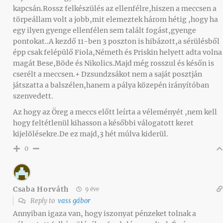
kapcsán.Rossz felkészülés az ellenfélre,hiszen a meccsen a
törpeállam volt a jobb,mit elemeztek három hétig ,hogy ha
egy ilyen gyenge ellenfélen sem talált fogást,gyenge
pontokat..A kezdő 11-ben 3 poszton is hibázott,a sérülésből
épp csak felépülő Fiola,Németh és Priskin helyett adta volna
magát Bese,Böde és Nikolics.Majd még rosszul és későn is
cserélt a meccsen.+ Dzsundzsákot nem a saját posztján
játszatta a balszélen,hanem a pálya közepén irányítóban
szenvedett.
Az hogy az Öreg a meccs előtt leírta a véleményét ,nem kell
hogy feltétlenül kihasson a későbbi válogatott keret
kijelölésekre.De ez majd,3 hét múlva kiderül.
0
Csaba Horváth
9 éve
Reply to
vass gábor
Annyiban igaza van, hogy iszonyat pénzeket tolnak a