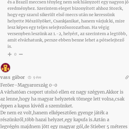
és a Brazil meccsen tényleg nem sok hiányzott egy nagyon jó
eredményhez. Szerintem eleget bizonyított ahhoz Storck,
hogy egy szarul sikerült első meccs után ne keressünk
helyette Mészölyöket, Csankjanikat, hanem várjuk ki, mire
lesz képes egy teljes selejtezősorozatban. Ha végig
versenyben leszünk az 1.-2, helyért, az szerintem a legtöbb,
amit elvárhatunk, persze ebben benne lehet a pótselejtező
is.
0
vass gábor
9 éve
Feröer–Magyarország 0-0
A várhatóan csoport utolsó ellen ez nagy szégyen.Akkor is
az lenne,hogy ha magyar helyzetek tömege lett volna,csak
éppen a kapus kivédi a szemünket.
De nem ez volt,hanem elképesztően gyenge játék a
részünkről,több hazai helyzet,egy kapufa is.Aztán a
legvégén majdnem jött egy magyar gól,de Stieber 5 méteres