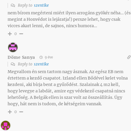
Reply to
szentike
nem bírom megérteni miért ilyen arrogáns gyökér néha… (és
megint a Honvédot is lejáratja!) persze lehet, hogy csak
vicces akart lenni, de sajnos, nincs humora…
0
Döme Sanya
9 éve
Reply to
szentike
Megvallom én sem tartom nagy ásznak. Az egész EB nem
értettem a kezdő csapatot. Izland ellen Bődével kelet volna
kezdeni, aki bírja bent a gyűrődést. Szalainak 4 m2 kell,
hogy levegye a labdát, amire egy védekező csapatná nincs
lehetőség. A Belgák ellen is szar volt az összeállítás. Úgy
hogy, hát nem is tudom, de kétségeim vannak.
0