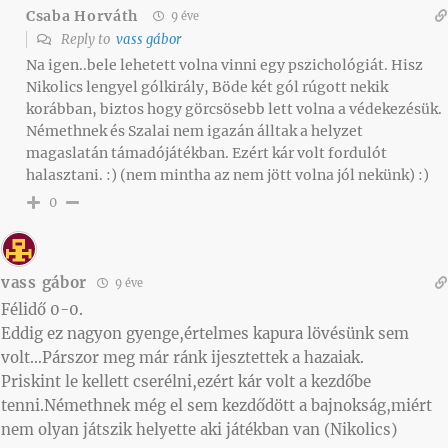
Csaba Horváth
9 éve
Reply to
vass gábor
Na igen..bele lehetett volna vinni egy pszichológiát. Hisz
Nikolics lengyel gólkirály, Böde két gól rúgott nekik
korábban, biztos hogy görcsösebb lett volna a védekezésük.
Némethnek és Szalai nem igazán álltak a helyzet
magaslatán támadójátékban. Ezért kár volt fordulót
halasztani. :) (nem mintha az nem jött volna jól nekünk) :)
0
vass gábor
9 éve
Félidő 0-0.
Eddig ez nagyon gyenge,értelmes kapura lövésünk sem
volt…Párszor meg már ránk ijesztettek a hazaiak.
Priskint le kellett cserélni,ezért kár volt a kezdőbe
tenni.Némethnek még el sem kezdődött a bajnokság,miért
nem olyan játszik helyette aki játékban van (Nikolics)