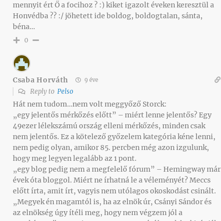
mennyit ért Ő a focihoz ? :) kiket igazolt éveken keresztül a
Honvédba ?? :/ jöhetett ide boldog, boldogtalan, sánta,
béna…
0
Csaba Horváth
9 éve
Reply to
Pelso
Hát nem tudom…nem volt meggyőző Storck:
„egy jelentős mérkőzés előtt” – miért lenne jelentős? Egy
49ezer lélekszámú ország elleni mérkőzés, minden csak
nem jelentős. Ez a kötelező győzelem kategória kéne lenni,
nem pedig olyan, amikor 85. percben még azon izgulunk,
hogy meg legyen legalább az 1 pont.
„egy blog pedig nem a megfelelő fórum” – Hemingway már
évek óta bloggol. Miért ne írhatná le a véleményét? Meccs
előtt írta, amit írt, vagyis nem utólagos okoskodást csinált.
„Megyek én magamtól is, ha az elnök úr, Csányi Sándor és
az elnökség úgy ítéli meg, hogy nem végzem jól a