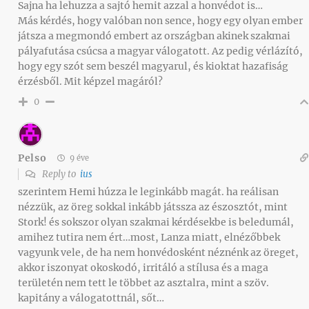
Sajna ha lehuzza a sajtó hemit azzal a honvédot is…
Más kérdés, hogy valóban non sence, hogy egy olyan ember
játsza a megmondó embert az országban akinek szakmai
pályafutása csúcsa a magyar válogatott. Az pedig vérlázító,
hogy egy szót sem beszél magyarul, és kioktat hazafiság
érzésből. Mit képzel magáról?
0
Pelso
9 éve
Reply to
ius
szerintem Hemi húzza le leginkább magát. ha reálisan
nézzük, az öreg sokkal inkább játssza az észosztót, mint
Stork! és sokszor olyan szakmai kérdésekbe is beledumál,
amihez tutira nem ért…most, Lanza miatt, elnézőbbek
vagyunk vele, de ha nem honvédosként néznénk az öreget,
akkor iszonyat okoskodó, irritáló a stílusa és a maga
területén nem tett le többet az asztalra, mint a szöv.
kapitány a válogatottnál, sőt…