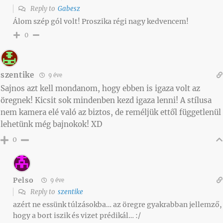
Reply to
Gabesz
Álom szép gól volt! Proszika régi nagy kedvencem!
0
szentike
9 éve
Sajnos azt kell mondanom, hogy ebben is igaza volt az
öregnek! Kicsit sok mindenben kezd igaza lenni! A stílusa
nem kamera elé való az biztos, de reméljük ettől függetlenül
lehetünk még bajnokok! XD
0
Pelso
9 éve
Reply to
szentike
azért ne essünk túlzásokba… az öregre gyakrabban jellemző,
hogy a bort iszik és vizet prédikál… :/