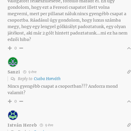
válogatott felkészülésébe, forduló maradt el. Én úgy
gondolom, hogy ezt a Fereori csapatot illett volna
megverni, mert per pillanat náluk nincs gyengébb csapat a
csoportba. Ráadásul úgy gondolom, hogy luxus számba
megy, hogy egy lengyel gólkirályt padoztatunk, egy olyan
játékost, aki már 2 gólt hintett padoztatunk….mi ez ha nem
edzői hiba?
0
Sanzi
9 éve
Reply to
Csaba Horváth
Nincs gyengébb csapat a csoportban??? Andorra mond
valamit?
0
István Hereb
9 éve