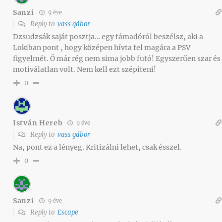
Sanzi
9 éve
Reply to
vass gábor
Dzsudzsák saját posztja… egy támadóról beszélsz, aki a
Lokiban pont , hogy középen hívta fel magára a PSV
figyelmét. Ő már rég nem sima jobb futó! Egyszerűen szar és
motiválatlan volt. Nem kell ezt szépíteni!
0
István Hereb
9 éve
Reply to
vass gábor
Na, pont ez a lényeg. Kritizálni lehet, csak ésszel.
0
Sanzi
9 éve
Reply to
Escape