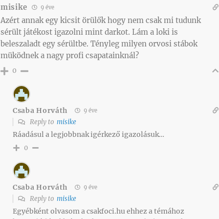
misike
9 éve
Azért annak egy kicsit örülők hogy nem csak mi tudunk
sérült játékost igazolni mint darkot. Lám a loki is
beleszaladt egy sérültbe. Tényleg milyen orvosi stábok
müködnek a nagy profi csapatainknál?
0
Csaba Horváth
9 éve
Reply to
misike
Ráadásul a legjobbnak igérkező igazolásuk…
0
Csaba Horváth
9 éve
Reply to
misike
Egyébként olvasom a csakfoci.hu ehhez a témához