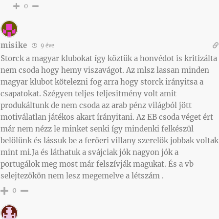
0
misike
9 éve
Storck a magyar klubokat így köztük a honvédot is kritizálta
nem csoda hogy hemy viszavágot. Az mlsz lassan minden
magyar klubot kötelezni fog arra hogy storck irányitsa a
csapatokat. Szégyen teljes teljesitmény volt amit
produkáltunk de nem csoda az arab pénz világból jött
motiválatlan játékos akart írányitani. Az EB csoda véget ért
már nem nézz le minket senki így mindenki felkészül
belölünk és lássuk be a feröeri villany szerelök jobbak voltak
mint mi.Ja és láthatuk a svájciak jók nagyon jók a
portugálok meg most már felszívják magukat. És a vb
selejtezökön nem lesz megemelve a létszám .
0