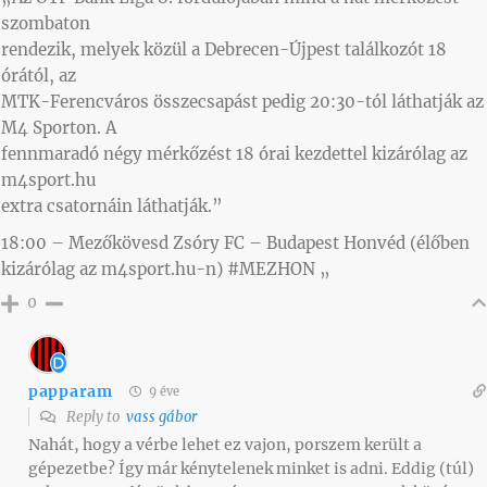
szombaton
rendezik, melyek közül a Debrecen-Újpest találkozót 18
órától, az
MTK-Ferencváros összecsapást pedig 20:30-tól láthatják az
M4 Sporton. A
fennmaradó négy mérkőzést 18 órai kezdettel kizárólag az
m4sport.hu
extra csatornáin láthatják.”
18:00 – Mezőkövesd Zsóry FC – Budapest Honvéd (élőben
kizárólag az m4sport.hu-n) #MEZHON „
0
papparam
9 éve
Reply to
vass gábor
Nahát, hogy a vérbe lehet ez vajon, porszem került a
gépezetbe? Így már kénytelenek minket is adni. Eddig (túl)