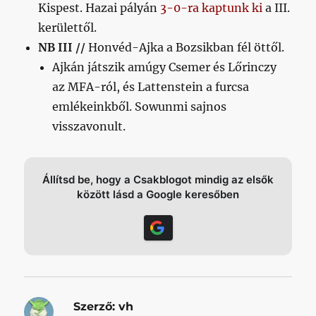
Kispest. Hazai pályán
3-0-ra kaptunk ki
a III.
kerülettől.
NB III //
Honvéd-Ajka a Bozsikban fél öttől.
Ajkán játszik amúgy Csemer és Lőrinczy
az MFA-ról, és Lattenstein a furcsa
emlékeinkből. Sowunmi sajnos
visszavonult.
Állítsd be, hogy a Csakblogot mindig az elsők
között lásd a Google keresőben
Szerző:
vh