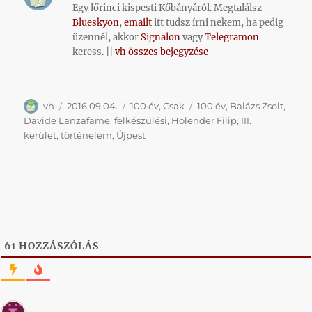
Egy lőrinci kispesti Kőbányáról. Megtalálsz
Blueskyon
,
emailt
itt tudsz írni nekem, ha pedig
üzennél, akkor
Signalon
vagy
Telegramon
keress. ||
vh összes bejegyzése
Szerző
Közzétéve
Kategória
Címke
vh
2016.09.04.
100 év
,
Csak
100 év
,
Balázs Zsolt
,
Davide Lanzafame
,
felkészülési
,
Holender Filip
,
III.
kerület
,
történelem
,
Újpest
61
HOZZÁSZÓLÁS