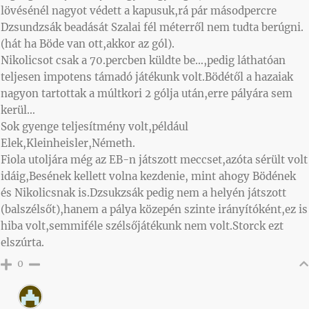
lövésénél nagyot védett a kapusuk,rá pár másodpercre
Dzsundzsák beadását Szalai fél méterről nem tudta berúgni.
(hát ha Böde van ott,akkor az gól).
Nikolicsot csak a 70.percben küldte be…,pedig láthatóan
teljesen impotens támadó játékunk volt.Bödétől a hazaiak
nagyon tartottak a múltkori 2 gólja után,erre pályára sem
kerül…
Sok gyenge teljesítmény volt,például
Elek,Kleinheisler,Németh.
Fiola utoljára még az EB-n játszott meccset,azóta sérült volt
idáig,Besének kellett volna kezdenie, mint ahogy Bödének
és Nikolicsnak is.Dzsukzsák pedig nem a helyén játszott
(balszélsőt),hanem a pálya közepén szinte irányítóként,ez is
hiba volt,semmiféle szélsőjátékunk nem volt.Storck ezt
elszúrta.
0