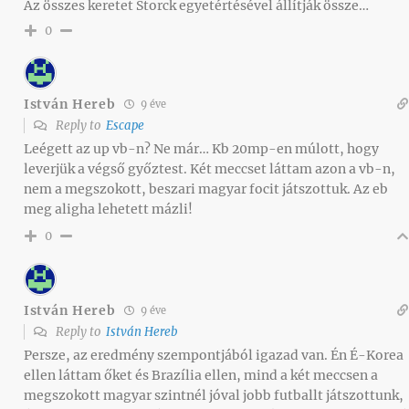
Az összes keretet Storck egyetértésével állítják össze…
0
István Hereb
9 éve
Reply to
Escape
Leégett az up vb-n? Ne már… Kb 20mp-en múlott, hogy
leverjük a végső győztest. Két meccset láttam azon a vb-n,
nem a megszokott, beszari magyar focit játszottuk. Az eb
meg aligha lehetett mázli!
0
István Hereb
9 éve
Reply to
István Hereb
Persze, az eredmény szempontjából igazad van. Én É-Korea
ellen láttam őket és Brazília ellen, mind a két meccsen a
megszokott magyar szintnél jóval jobb futballt játszottunk,