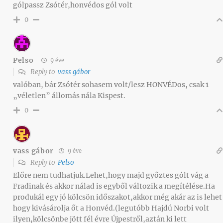
gólpassz Zsótér,honvédos gól volt
0
Pelso
9 éve
Reply to
vass gábor
valóban, bár Zsótér sohasem volt/lesz HONVÉDos, csak 1
„véletlen” állomás nála Kispest.
0
vass gábor
9 éve
Reply to
Pelso
Előre nem tudhatjuk.Lehet,hogy majd győztes gólt vág a
Fradinak és akkor nálad is egyből változik a megítélése.Ha
produkál egy jó kölcsön időszakot,akkor még akár az is lehet
hogy kivásárolja őt a Honvéd.(legutóbb Hajdú Norbi volt
ilyen,kölcsönbe jött fél évre Újpestről,aztán ki lett