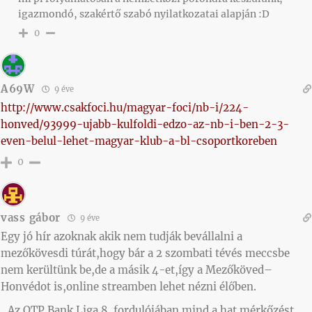
igazmondó, szakértő szabó nyilatkozatai alapján :D
0
A69W
9 éve
http://www.csakfoci.hu/magyar-foci/nb-i/224-
honved/93999-ujabb-kulfoldi-edzo-az-nb-i-ben-2-3-
even-belul-lehet-magyar-klub-a-bl-csoportkoreben
0
vass gábor
9 éve
Egy jó hír azoknak akik nem tudják bevállalni a
mezőkövesdi túrát,hogy bár a 2 szombati tévés meccsbe
nem kerültünk be,de a másik 4-et,így a Mezőköved–
Honvédot is,online streamben lehet nézni élőben.
„Az OTP Bank Liga 8. fordulójában mind a hat mérkőzést