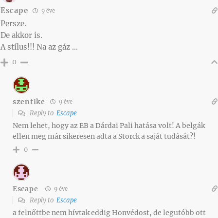
Escape
9 éve
Persze.
De akkor is.
A stílus!!! Na az gáz …
0
szentike
9 éve
Reply to
Escape
Nem lehet, hogy az EB a Dárdai Pali hatása volt! A belgák
ellen meg már sikeresen adta a Storck a saját tudását?!
0
Escape
9 éve
Reply to
Escape
a felnőttbe nem hívtak eddig Honvédost, de legutóbb ott