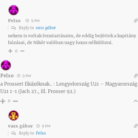
Pelso
9 éve
Reply to
vass gábor
nekem is voltak fenntartásaim, de eddig bejöttek a kapitány
húzásai, de Nikót valóban nagy luxus nélkülözni.
0
Pelso
9 éve
a Prossert fikázóknak.. : Lengyelország U21 – Magyarország
U21 1-1 (Jach 27., ill. Prosser 92.)
0
vass gábor
9 éve
Reply to
Pelso