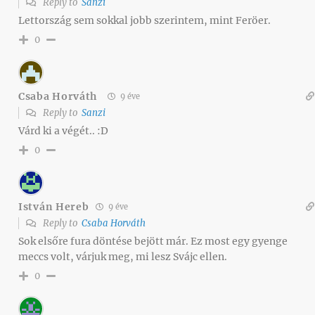
Reply to
Sanzi
Lettország sem sokkal jobb szerintem, mint Feröer.
0
Csaba Horváth
9 éve
Reply to
Sanzi
Várd ki a végét.. :D
0
István Hereb
9 éve
Reply to
Csaba Horváth
Sok elsőre fura döntése bejött már. Ez most egy gyenge
meccs volt, várjuk meg, mi lesz Svájc ellen.
0