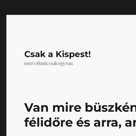
Mastodon
Csak a Kispest!
mert célunk csak egy van
Van mire büszkén
félidőre és arra, 