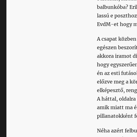
balbunkóba? Erik
lassú e posztho
EvdM-et hogy mit
A csapat közben
egészen beszorít
akkora iramot d
hogy egyszerűen 
én az esti futás
előzve meg a kör
elképesztő, reng
A háttal, oldalr
amik miatt ma é
pillanatokként
Néha azért felbu