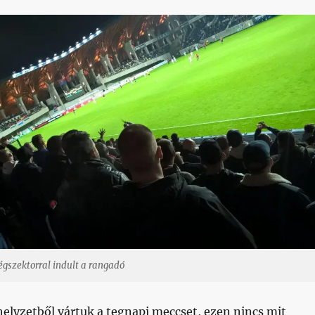
gszektorral indult a rangadó
elyzetből vártuk a tegnapi meccset, ezen nincs mit