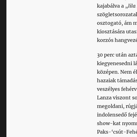
kajabálva a „
lila
szögletsorozata
osztogató, ám mi
kiosztására utas
korzós hangvezé
30 perc után az
kiegyenesedni l
középen. Nem él
hazaiak támadás
veszélyes fehér
Lanza viszont so
megoldani, rúgják
indolensedő fejé
show-kat nyomni 
Paks-‘csút-Fehé