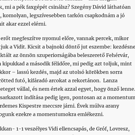
, mi a pék faxgépét csinálsz? Szegény Dávid láthatóan
z, komolyan, legszívesebben tarkón csapkodnám a jó
 akar ezzel elérni.
 erőt megfeszítve nyomul előre, vannak percek, mikor
juk a Vidit. Kicsit a bajnoki döntő jut eszembe: kezdésn
iktált az önnön szuperiorságába beleszerető Fehérvár,
kipukkad a második félidőre, mi pedig azt toljuk, mint
okkor – lassú kezdés, majd az utolsó körökben sorra
ötted futó, kifáradó arcokat a rekortánon. Lanza
eteget vállal, és nem értek azzal egyet, hogy önző lenne
a sarkazott indítása pedig igen, pontosan az a momentum
rdemes Kispestre meccsre járni. Évek múlva arany
 fogunk ezekre a momentumokra emlékezni.
kkan- 1-1 veszélyes Vidi ellencsapás, de Gróf, Lovresz,