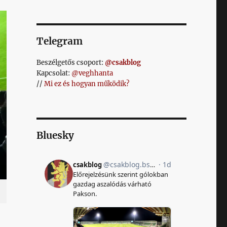
Telegram
Beszélgetős csoport:
@csakblog
Kapcsolat:
@veghhanta
//
Mi ez és hogyan működik?
Bluesky