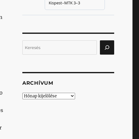
n
Keresés
ARCHÍVUM
20
Archívum
es
r