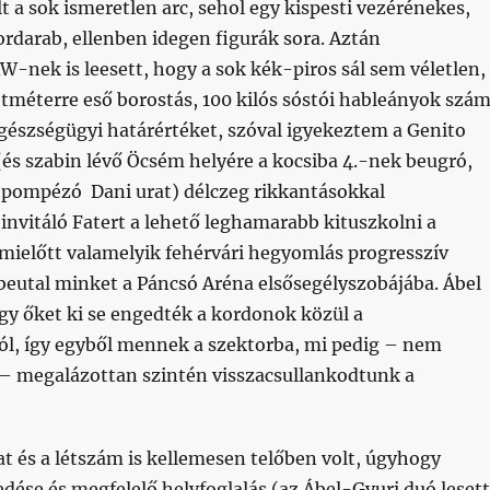
t a sok ismeretlen arc, sehol egy kispesti vezérénekes,
rdarab, ellenben idegen figurák sora. Aztán
W-nek is leesett, hogy a sok kék-piros sál sem véletlen,
tméterre eső borostás, 100 kilós sóstói hableányok szá
gészségügyi határértéket, szóval igyekeztem a Genito
és szabin lévő Öcsém helyére a kocsiba 4.-nek beugró,
pompézó Dani urat) délczeg rikkantásokkal
invitáló Fatert a lehető leghamarabb kituszkolni a
 mielőtt valamelyik fehérvári hegyomlás progresszív
beutal minket a Páncsó Aréna elsősegélyszobájába. Ábel
gy őket ki se engedték a kordonok közül a
l, így egyből mennek a szektorba, mi pedig – nem
– megalázottan szintén visszacsullankodtunk a
t és a létszám is kellemesen telőben volt, úgyhogy
ése és megfelelő helyfoglalás (az Ábel-Gyuri duó lesett