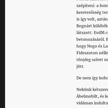
szépíteni: a fo
kereterősség te
is így volt, azt
Bognárt küldték,
látszott: EvdM 
betonozásáról. E
hogy Nego és La
Fideszoton nélkü
tényleg szívet m
jött.
De nem így indul
Nekünk kétszere
Ábelmobilt, és 
vidáman indultun