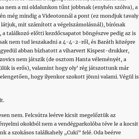
rma nem a mi oldalunkon tűnt jobbnak (enyhén szólva), a
rén még mindig a Videotonnál a pont (ez mondjuk tavaly
án látjuk, mit számított a végelszámolásnál), bírónak
 a találkozó előtti kezdőcsapatot böngészve pedig az is
csak nem tud leszakadni a 4-4-2-ről, és Baráth középre
gyedül abban bízhatott a viharvert Kispest-drukker,
zovics nem játszik (de osztom Hanta véleményét, a
lük is erős), valamint hogy oly’ rég játszottunk már
elengetően, hogy ilyenkor szokott jönni valami. Végül is
t.
sen nem. Felcsútra leérve kicsit megelőztük az
kényelmi okokból nem a vendégparkolóba téve le a kocsit
k a szokásos találkahely „Cuki” felé. Oda beérve