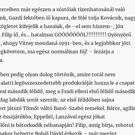
perceiben már egészen a sóstóiak tizenhatosánál való
nk, Gazdi fektében lő kapura, de fölé tolja Kovácsik, nag
szögletet kifejelik a hazaiak, de –el sem hiszem-, jön
 Filip lő, és… hatalmas GÓÓÓÓÓÓÓL!!!!!!!!!!! Gyönyörű
, ahogy Vitray mondaná 1991-ben, és a legjobbkor jött.
gkövetem, ma egész normálisan fúj! – lezárja a
a.
ben pedig olyan dolog történik, amire totál nem
latti legösszeszedettebb produkcióját hozza le a csapat
ai második félidő, meg a Fradi elleni első félidő másodi
zdag labdák sorát szerzik; az első félidőben sajna
rt játszó Tömőt váltó Banó-Szabó remekel. Bátor, agilis
z összjátékba, Eppellel, Lanzával egész jókat
őni is bátorkodik néhanapján! Filip, amíg bírja, robotol
ásakor helyette Bobál Dávid érkezik – már megint