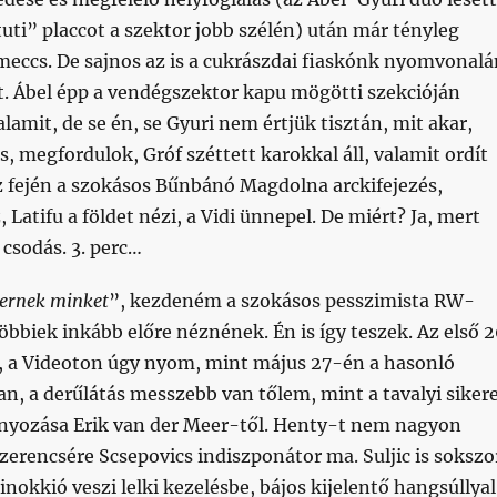
„tuti” placcot a szektor jobb szélén) után már tényleg
meccs. De sajnos az is a cukrászdai fiaskónk nyomvonalá
ét. Ábel épp a vendégszektor kapu mögötti szekcióján
amit, de se én, se Gyuri nem értjük tisztán, mit akar,
s, megfordulok, Gróf széttett karokkal áll, valamit ordít
z fején a szokásos Bűnbánó Magdolna arckifejezés,
 Latifu a földet nézi, a Vidi ünnepel. De miért? Ja, mert
 csodás. 3. perc…
ernek minket
”, kezdeném a szokásos pesszimista RW-
többiek inkább előre néznének. Én is így teszek. Az első 
a, a Videoton úgy nyom, mint május 27-én a hasonló
, a derűlátás messzebb van tőlem, mint a tavalyi siker
nyozása Erik van der Meer-től. Henty-t nem nagyon
 szerencsére Scsepovics indiszponátor ma. Suljic is sokszo
 Pinokkió veszi lelki kezelésbe, bájos kijelentő hangsúllyal