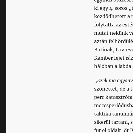
ki egy 4. soros 
kezdődhetett a 
folytatta az est
mutat nekünk val
aztán felhördülé
Botinak, Lovres
Kamber fejet ráz,
hálóban a labda,
„
Ezek ma agyonv
szonettet, de a 
perc katasztróf
meccsperiódusban
taktika tanulmá
sikerül tartani,
fut el oldalt, őt