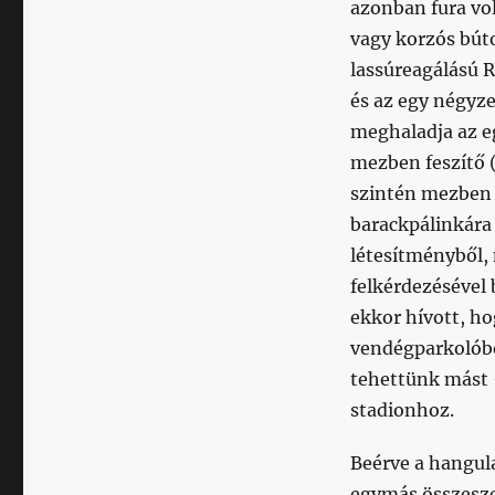
azonban fura vol
vagy korzós búto
lassúreagálású R
és az egy négyze
meghaladja az e
mezben feszítő (
szintén mezben 
barackpálinkára 
létesítményből,
felkérdezésével 
ekkor hívott, ho
vendégparkolóbó
tehettünk mást 
stadionhoz.
Beérve a hangula
egymás összeszed