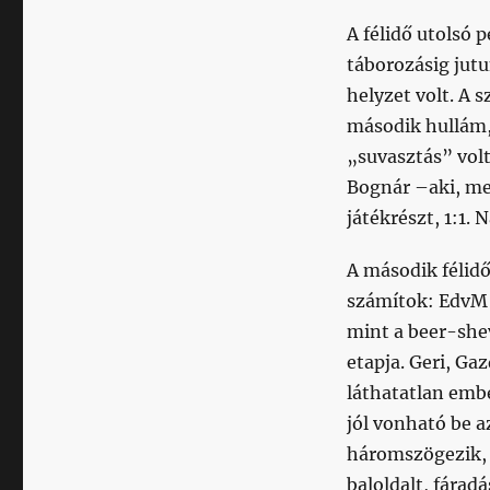
A félidő utolsó 
táborozásig jutu
helyzet volt. A 
második hullám,
„suvasztás” volt
Bognár –aki, me
játékrészt, 1:1. N
A második félidő
számítok: EdvM a
mint a beer-shev
etapja. Geri, Ga
láthatatlan embe
jól vonható be a
háromszögezik, l
baloldalt, fárad