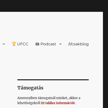
UFCC
Podcast
/r/csakblog
Támogatás
Amennyiben támogatnál minket, akkor a
lehetőségekről
itt találsz információt
.