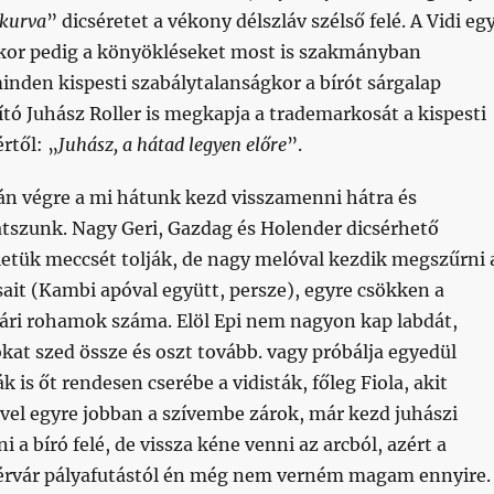
 kurva
” dicséretet a vékony délszláv szélső felé. A Vidi eg
kor pedig a könyökléseket most is szakmányban
nden kispesti szabálytalanságkor a bírót sárgalap
ító Juhász Roller is megkapja a trademarkosát a kispesti
rtől: „
Juhász, a hátad legyen előre
”.
tán végre a mi hátunk kezd visszamenni hátra és
átszunk. Nagy Geri, Gazdag és Holender dicsérhető
etük meccsét tolják, de nagy melóval kezdik megszűrni 
ait (Kambi apóval együtt, persze), egyre csökken a
vári rohamok száma. Elöl Epi nem nagyon kap labdát,
kat szed össze és oszt tovább. vagy próbálja egyedül
 is őt rendesen cserébe a vidisták, főleg Fiola, akit
vel egyre jobban a szívembe zárok, már kezd juhászi
a bíró felé, de vissza kéne venni az arcból, azért a
rvár pályafutástól én még nem verném magam ennyire.