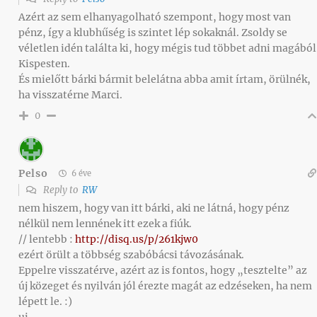
Azért az sem elhanyagolható szempont, hogy most van
pénz, így a klubhűség is szintet lép sokaknál. Zsoldy se
véletlen idén találta ki, hogy mégis tud többet adni magából
Kispesten.
És mielőtt bárki bármit belelátna abba amit írtam, örülnék,
ha visszatérne Marci.
0
Pelso
6 éve
Reply to
RW
nem hiszem, hogy van itt bárki, aki ne látná, hogy pénz
nélkül nem lennének itt ezek a fiúk.
// lentebb :
http://disq.us/p/261kjw0
ezért örült a többség szabóbácsi távozásának.
Eppelre visszatérve, azért az is fontos, hogy „tesztelte” az
új közeget és nyilván jól érezte magát az edzéseken, ha nem
lépett le. :)