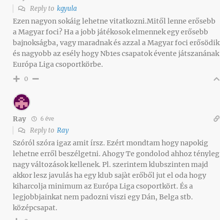
Reply to
kgyula
Ezen nagyon sokáig lehetne vitatkozni.Mitől lenne erősebb
a Magyar foci? Ha a jobb játékosok elmennek egy erősebb
bajnokságba, vagy maradnak és azzal a Magyar foci erősödik
és nagyobb az esély hogy Nb1es csapatok évente játszanának
Európa Liga csoportkörbe.
0
Ray
6 éve
Reply to
Ray
Szóról szóra igaz amit írsz. Ezért mondtam hogy napokig
lehetne erről beszélgetni. Ahogy Te gondolod ahhoz tényleg
nagy változások kellenek. Pl. szerintem klubszinten majd
akkor lesz javulás ha egy klub sajàt erőből jut el oda hogy
kiharcolja minimum az Európa Liga csoportkört. És a
legjobbjainkat nem padozni viszi egy Dán, Belga stb.
középcsapat.