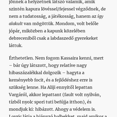
jönnek a helyzetnek látszó valamik, amik
szintén kapura lövéssel/fejessel végződnek, de
nem a tudatosság, a játékosság, hanem az
így
alakult
van mögöttük. Mondom, volt belőle
jópár, miközben a kapunk közelében
debreceniből csak a labdaszedő gyerekeket
láttuk.
Érthetetlen. Nem fogom Kassaira kenni, mert
– bár úgy látszott, hogy relatíve nagy
hibaszázalékkal dolgozik – hagyta a
keményebb focit, és a fejlődéshez erre is
szükség lenne. Ha Aliji ennyitől lepattan
Vargáról, akkor lepattant (fault volt nyilván,
tízből nyolc spori tuti befújja itthon), és
mondjuk ki: hibázott. Ahogy a védelem is.
Lovric látja a hiányzó balbekket, majd amikor a