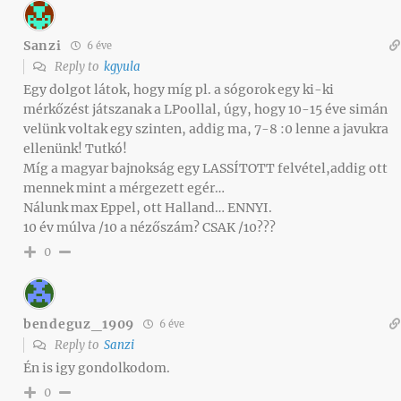
Sanzi
6 éve
Reply to
kgyula
Egy dolgot látok, hogy míg pl. a sógorok egy ki-ki
mérkőzést játszanak a LPoollal, úgy, hogy 10-15 éve simán
velünk voltak egy szinten, addig ma, 7-8 :0 lenne a javukra
ellenünk! Tutkó!
Míg a magyar bajnokság egy LASSÍTOTT felvétel,addig ott
mennek mint a mérgezett egér…
Nálunk max Eppel, ott Halland… ENNYI.
10 év múlva /10 a nézőszám? CSAK /10???
0
bendeguz_1909
6 éve
Reply to
Sanzi
Én is igy gondolkodom.
0