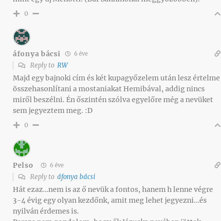
0
áfonya bácsi
6 éve
Reply to
RW
Majd egy bajnoki cím és két kupagyőzelem után lesz értelme
összehasonlítani a mostaniakat Hemibával, addig nincs
miről beszélni. Én őszintén szólva egyelőre még a nevüket
sem jegyeztem meg. :D
0
Pelso
6 éve
Reply to
áfonya bácsi
Hát ezaz…nem is az ő nevük a fontos, hanem h lenne végre
3-4 évig egy olyan kezdőnk, amit meg lehet jegyezni…és
nyilván érdemes is.