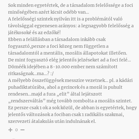
Sok minden egyetértek, de a társadalom felelőssége a foci
minőségében azért kicsit odébb van…
A felelősségi szintek nyilván itt is a problémától való
távolsággal egyenesen arányos: a legnagyobb felelősség a
játékosoké és az edzőké!
Ebben a felállásban a társadalom inkább csak
fogyasztó,persze a foci közeg nem független a
társadalomtól a mentális, morális állapotokat illetően.
De mint fogyasztó elég jelentős jelzéseket ad a foci felé…
Döméék idejében a 8-10.000 ember nem számított
ritkaságnak…ma…? :/
A mélyebb összefüggések messzire vezetnek… pl. a kádári
puhadiktatúrába, ahol a gerincek és a morál is puhult
rendesen…majd a fura „elit” által lejátszott
„rendszerváltás” még tovább rombolta a morális szintet.
Ez persze csak 1 ok a sok közül, de abban is egyetértek, hogy
jelentős változások a fociban csak 1 radikális szakmai,
szervezeti átalakulás után indulnának el.
0