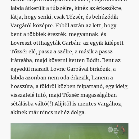
labda átkerült a túlszélre, kinéz az érkezőkre,
látja, hogy senki, csak Tőzsér, és behúzódik
Vargáról középre. Ebből aztán az lett, hogy
bent a többiek érezték, megvannak, és
Lovreszt otthagyták Garbán: az egyik kilépett
Tőzsér elé, passz a szélre, a másik a passz
irányába, majd követni ketten Bódit. Bent az
egyedül maradt Lovric Garbával birkózik, a
labda azonban nem oda érkezik, hanem a
hosszúra, a földről közben felpattanó, egy ideig
visszafelé futó, majd Tőzsér magasságában
sétálásba váltó(!) Alijitől is mentes Vargához,
akinek már nincs nehéz dolga.