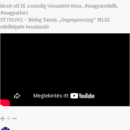
kicsit off ill. a mindig visszatérő téma…#magyaredzők,
#magyarfoci
ST [VLOG] – Bódog Tamás „Gegenpressing” MLSZ
edzőképzés beszámoló
0