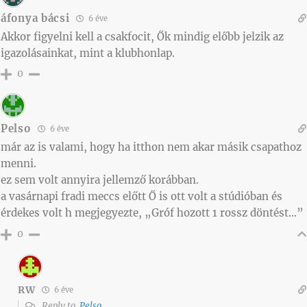
áfonya bácsi
6 éve
Akkor figyelni kell a csakfocit, Ők mindig előbb jelzik az
igazolásainkat, mint a klubhonlap.
0
Pelso
6 éve
már az is valami, hogy ha itthon nem akar másik csapathoz
menni.
ez sem volt annyira jellemző korábban.
a vasárnapi fradi meccs előtt Ő is ott volt a stúdióban és
érdekes volt h megjegyezte, „Gróf hozott 1 rossz döntést…”
0
RW
6 éve
Reply to
Pelso