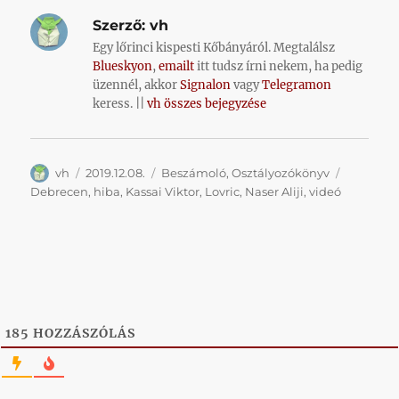
Szerző:
vh
Egy lőrinci kispesti Kőbányáról. Megtalálsz
Blueskyon
,
emailt
itt tudsz írni nekem, ha pedig
üzennél, akkor
Signalon
vagy
Telegramon
keress. ||
vh összes bejegyzése
Szerző
Közzétéve
Kategória
Címke
vh
2019.12.08.
Beszámoló
,
Osztályozókönyv
Debrecen
,
hiba
,
Kassai Viktor
,
Lovric
,
Naser Aliji
,
videó
185
HOZZÁSZÓLÁS