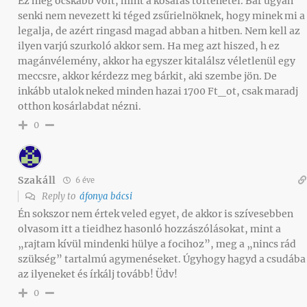
Ez még ócskább volt, mint a kosaras történetei. Bár ugyan
senki nem nevezett ki téged zsűrielnöknek, hogy minek mi a
legalja, de azért ringasd magad abban a hitben. Nem kell az
ilyen varjú szurkoló akkor sem. Ha meg azt hiszed, h ez
magánvélemény, akkor ha egyszer kitalálsz véletlenül egy
meccsre, akkor kérdezz meg bárkit, aki szembe jön. De
inkább utalok neked minden hazai 1700 Ft_ot, csak maradj
otthon kosárlabdat nézni.
0
Szakáll
6 éve
Reply to
áfonya bácsi
Én sokszor nem értek veled egyet, de akkor is szívesebben
olvasom itt a tieidhez hasonló hozzászólásokat, mint a
„rajtam kívül mindenki hülye a focihoz”, meg a „nincs rád
szükség” tartalmú agymenéseket. Úgyhogy hagyd a csudába
az ilyeneket és írkálj tovább! Üdv!
0