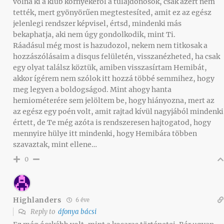
volna ki a klub környékéről a tulajdonosok, csak azért nem
tették, mert gyönyörűen megtestesíted, amit ez az egész
jelenlegi rendszer képvisel, értsd, mindenki más
bekaphatja, aki nem úgy gondolkodik, mint Ti.
Ráadásul még most is hazudozol, nekem nem titkosak a
hozzászólásaim a disqus felületén, visszanézheted, ha csak
egy olyat találsz köztük, amiben visszasírtam Hemibát,
akkor ígérem nem szólok itt hozzá többé semmihez, hogy
meg legyen a boldogságod. Mint ahogy hanta
hemiométerére sem jelöltem be, hogy hiányozna, mert az
az egész egy poén volt, amit rajtad kívül nagyjából mindenki
értett, de Te még azóta is rendszeresen hajtogatod, hogy
mennyire hülye itt mindenki, hogy Hemibára többen
szavaztak, mint ellene…
0
Highlanders
6 éve
Reply to
áfonya bácsi