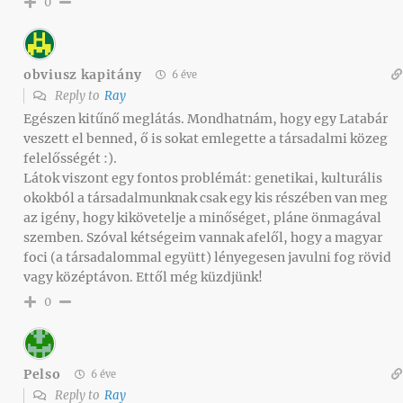
0
obviusz kapitány
6 éve
Reply to
Ray
Egészen kitűnő meglátás. Mondhatnám, hogy egy Latabár
veszett el benned, ő is sokat emlegette a társadalmi közeg
felelősségét :).
Látok viszont egy fontos problémát: genetikai, kulturális
okokból a társadalmunknak csak egy kis részében van meg
az igény, hogy kikövetelje a minőséget, pláne önmagával
szemben. Szóval kétségeim vannak afelől, hogy a magyar
foci (a társadalommal együtt) lényegesen javulni fog rövid
vagy középtávon. Ettől még küzdjünk!
0
Pelso
6 éve
Reply to
Ray