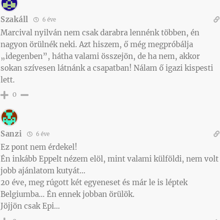
Szakáll
6 éve
Marcival nyilván nem csak darabra lennénk többen, én
nagyon örülnék neki. Azt hiszem, ő még megpróbálja
„idegenben”, hátha valami összejön, de ha nem, akkor
sokan szívesen látnánk a csapatban! Nálam ő igazi kispesti
lett.
0
Sanzi
6 éve
Ez pont nem érdekel!
Én inkább Eppelt nézem elöl, mint valami külföldi, nem volt
jobb ajánlatom kutyát…
20 éve, meg rúgott két egyeneset és már le is léptek
Belgiumba… Én ennek jobban örülök.
Jöjjön csak Epi…