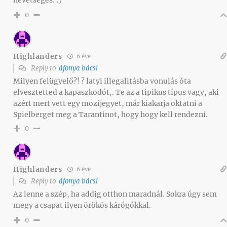
nevetséges. :)
0
Highlanders
6 éve
Reply to
áfonya bácsi
Milyen felügyelő?! ? latyi illegalitásba vonulás óta
elvesztetted a kapaszkodót,. Te az a tipikus típus vagy, aki
azért mert vett egy mozijegyet, már kiakarja oktatni a
Spielberget meg a Tarantinot, hogy hogy kell rendezni.
0
Highlanders
6 éve
Reply to
áfonya bácsi
Az lenne a szép, ha addig otthon maradnál. Sokra úgy sem
megy a csapat ilyen örökös kárógókkal.
0