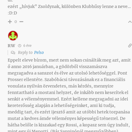
ui.
ezért „hívjuk” Zsoldynak, különben Klubhűsy lenne a neve…
:D:D
0
RW
6 éve
Reply to
Pelso
Eppelt eleve bírom, mert nem sokan csinálták meg azt, amit
ő anno 2016 januárban, a gödörből visszamászva
megragadva a sanszot és élve az utolsó lehetőséggel. Pont
Prosser ellentéte. Szabóbácsi távozásának ez a financiális
vonulata nyilván örvendetes, más kérdés, mennyire
fenntartható a mostani helyzet, de inkább nem keserítek el
senkit a véleményemmel. Ezért kellene megragadni az idei
kereterősség alapján a lehetőségeinket, ami ki tudja,
meddig tart, és ezért ijesztő amit az utóbbi hetek torpanása
mutat a kedves ámde véleményes képességű trénerrel. De
hátha belőle is kiszakad egy Rossi, a kopasz sem úgy indult,
mint egy új Menotti. (Bár Sanninónál meggyőzőbben).