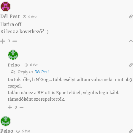
Dél Pest
6 éve
Hatira off
Ki lesz a következő? :)
0
Pelso
6 éve
Reply to
Dél Pest
tartok tőle, h N’Gog… több esélyt adtam volna neki mint nb3
csepel.
talán már ez a BH off is Eppel előjel, végülis leginkább
támadóként szerepeltették.
0
Pelso
6 éve