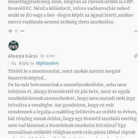
összefüggések meg azok, megvan az ilyenek nélkül is a BP.
Honvéd FC. Nézd a kólásfocit, infora vadászva(bár neked
senki se jó) vagy a hot~dogos képét az ágyad felett,amikor
meccs vanSimán semmi szükség ilyen szurkolóra.
0
áfonya bácsi
6 éve
Reply to
Highlanders
Töröld le a monitorodat, mert szokás szerint megint
összefröcsögted…
De ha már belementünk a személyeskedésbe, soha nem
felejtem el, ahogy örvendeztél itt pár hete, mert az egyik
szurkolótársunk szomorkodott, hogy nem maradt neki jegy
felcsútra a vendégbe. Azt gondolom, hogy ez volt
mindennek a legalja a csakblog felületén az utóbbi 10 évben,
hát tényleg annak örülsz, hogy egy Honvéd szurkoló esetleg
nem tud kimenni a Honvédnak szurkolni felcsútra? Egy
normálisan működő világban ezek után páros lábbal rúgtak