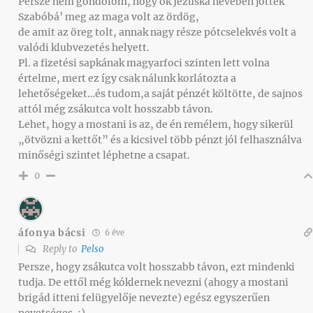
Persze nem gondolom, hogy ők Jézuska nevében jöttek
Szabóbá’ meg az maga volt az ördög,
de amit az öreg tolt, annak nagy része pótcselekvés volt a
valódi klubvezetés helyett.
Pl. a fizetési sapkának magyarfoci szinten lett volna
értelme, mert ez így csak nálunk korlátozta a
lehetőségeket…és tudom,a saját pénzét költötte, de sajnos
attól még zsákutca volt hosszabb távon.
Lehet, hogy a mostani is az, de én remélem, hogy sikerül
„ötvözni a kettőt” és a kicsivel több pénzt jól felhasználva
minőségi szintet léphetne a csapat.
0
áfonya bácsi
6 éve
Reply to
Pelso
Persze, hogy zsákutca volt hosszabb távon, ezt mindenki
tudja. De ettől még kóklernek nevezni (ahogy a mostani
brigád itteni felügyelője nevezte) egész egyszerűen