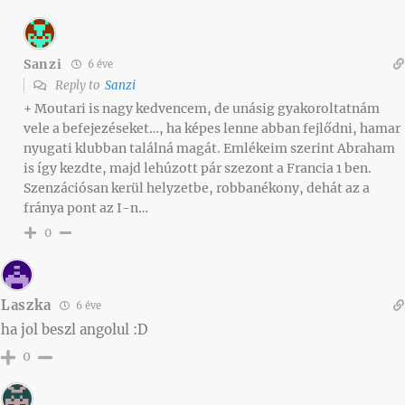
Sanzi
6 éve
Reply to
Sanzi
+ Moutari is nagy kedvencem, de unásig gyakoroltatnám
vele a befejezéseket…, ha képes lenne abban fejlődni, hamar
nyugati klubban találná magát. Emlékeim szerint Abraham
is így kezdte, majd lehúzott pár szezont a Francia 1 ben.
Szenzációsan kerül helyzetbe, robbanékony, dehát az a
fránya pont az I-n…
0
Laszka
6 éve
ha jol beszl angolul :D
0