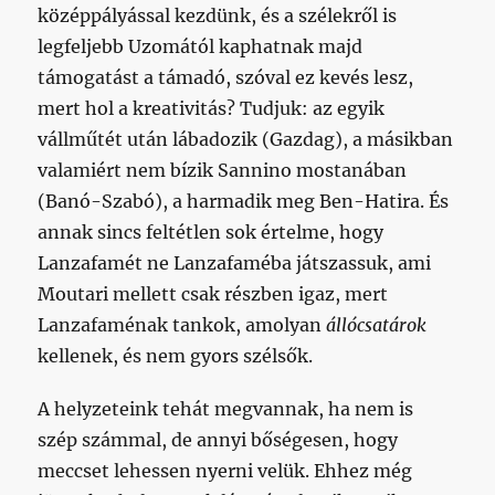
középpályással kezdünk, és a szélekről is
legfeljebb Uzomától kaphatnak majd
támogatást a támadó, szóval ez kevés lesz,
mert hol a kreativitás? Tudjuk: az egyik
vállműtét után lábadozik (Gazdag), a másikban
valamiért nem bízik Sannino mostanában
(Banó-Szabó), a harmadik meg Ben-Hatira. És
annak sincs feltétlen sok értelme, hogy
Lanzafamét ne Lanzafaméba játszassuk, ami
Moutari mellett csak részben igaz, mert
Lanzafaménak tankok, amolyan
állócsatárok
kellenek, és nem gyors szélsők.
A helyzeteink tehát megvannak, ha nem is
szép számmal, de annyi bőségesen, hogy
meccset lehessen nyerni velük. Ehhez még