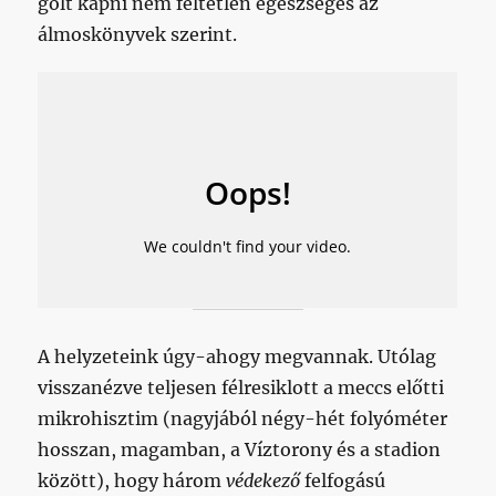
gólt kapni nem feltétlen egészséges az
álmoskönyvek szerint.
A helyzeteink úgy-ahogy megvannak. Utólag
visszanézve teljesen félresiklott a meccs előtti
mikrohisztim (nagyjából négy-hét folyóméter
hosszan, magamban, a Víztorony és a stadion
között), hogy három
védekező
felfogású