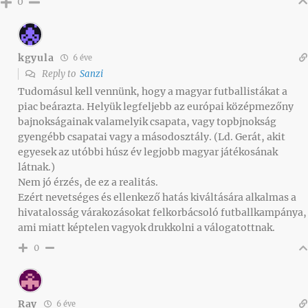
0
kgyula
6 éve
Reply to
Sanzi
Tudomásul kell vennünk, hogy a magyar futballistákat a
piac beárazta. Helyük legfeljebb az európai középmezőny
bajnokságainak valamelyik csapata, vagy topbjnokság
gyengébb csapatai vagy a másodosztály. (Ld. Gerát, akit
egyesek az utóbbi húsz év legjobb magyar játékosának
látnak.)
Nem jó érzés, de ez a realitás.
Ezért nevetséges és ellenkező hatás kiváltására alkalmas a
hivatalosság várakozásokat felkorbácsoló futballkampánya,
ami miatt képtelen vagyok drukkolni a válogatottnak.
0
Ray
6 éve