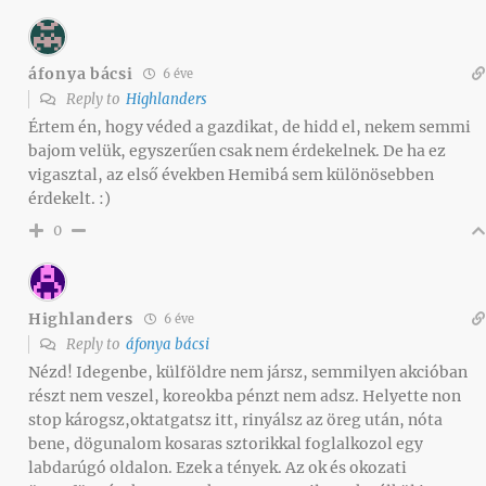
áfonya bácsi
6 éve
Reply to
Highlanders
Értem én, hogy véded a gazdikat, de hidd el, nekem semmi
bajom velük, egyszerűen csak nem érdekelnek. De ha ez
vigasztal, az első években Hemibá sem különösebben
érdekelt. :)
0
Highlanders
6 éve
Reply to
áfonya bácsi
Nézd! Idegenbe, külföldre nem jársz, semmilyen akcióban
részt nem veszel, koreokba pénzt nem adsz. Helyette non
stop károgsz,oktatgatsz itt, rinyálsz az öreg után, nóta
bene, dögunalom kosaras sztorikkal foglalkozol egy
labdarúgó oldalon. Ezek a tények. Az ok és okozati