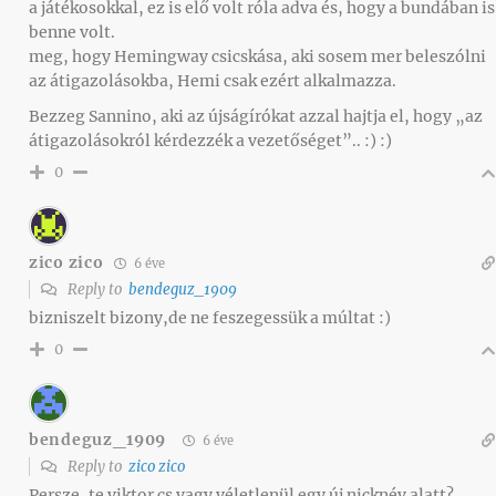
a játékosokkal, ez is elő volt róla adva és, hogy a bundában is
benne volt.
meg, hogy Hemingway csicskása, aki sosem mer beleszólni
az átigazolásokba, Hemi csak ezért alkalmazza.
Bezzeg Sannino, aki az újságírókat azzal hajtja el, hogy „az
átigazolásokról kérdezzék a vezetőséget”.. :) :)
0
zico zico
6 éve
Reply to
bendeguz_1909
bizniszelt bizony,de ne feszegessük a múltat :)
0
bendeguz_1909
6 éve
Reply to
zico zico
Persze, te viktor cs vagy véletlenül egy új nicknév alatt?