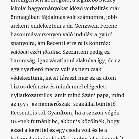
iskolai hagyományokat idéző verbalitás már
önmagában fájdalmas volt számomra, jobb
arcként emlékeztem a dr. Genzwein Ferenc
hasonmásversenyen való indulásra gyúró
spanyolra, ám Recenti erre rá is kontráz:
valóban ezért jöttünk
. Szerintem pedig ez
baromság, igaz váratlanul alakulva így, de ez
egy nyerhető meccs volt és nem csak
védekeztünk, kicsit fáraszt már ez az atom
biztos defenzív és mindennel elégedett
nyilatkozatstílus, amit mind Száni papa, mind
az 1977-es nemierőszak-szakállal büntető
Recsenti is tol. Gyanítom, ha a szezon végén
10.-nek futnánk be, akkor is közölnék, hogy
ezzel a kerettel ez egy csoda volt és le a
kalappal mindenki előtt, emberfeletti munkát