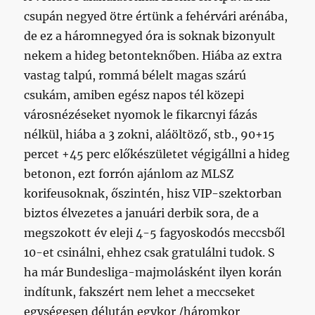
csupán negyed ötre értünk a fehérvári arénába,
de ez a háromnegyed óra is soknak bizonyult
nekem a hideg betonteknőben. Hiába az extra
vastag talpú, rommá bélelt magas szárú
csukám, amiben egész napos tél közepi
városnézéseket nyomok le fikarcnyi fázás
nélkül, hiába a 3 zokni, aláöltöző, stb., 90+15
percet +45 perc előkészületet végigállni a hideg
betonon, ezt forrón ajánlom az MLSZ
korifeusoknak, őszintén, hisz VIP-szektorban
biztos élvezetes a januári derbik sora, de a
megszokott év eleji 4-5 fagyoskodós meccsből
10-et csinálni, ehhez csak gratulálni tudok. S
ha már Bundesliga-majmolásként ilyen korán
indítunk, fakszért nem lehet a meccseket
egységesen délután egykor /háromkor