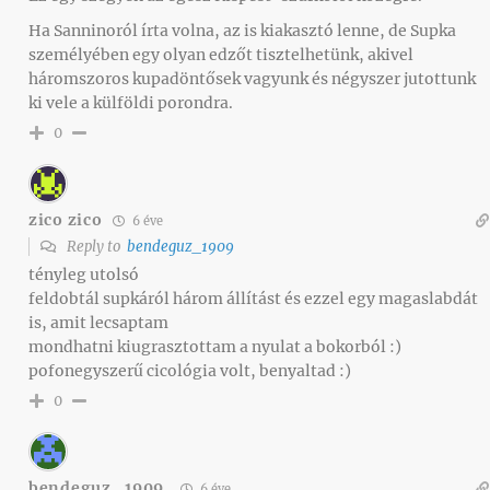
Ha Sanninoról írta volna, az is kiakasztó lenne, de Supka
személyében egy olyan edzőt tisztelhetünk, akivel
háromszoros kupadöntősek vagyunk és négyszer jutottunk
ki vele a külföldi porondra.
0
zico zico
6 éve
Reply to
bendeguz_1909
tényleg utolsó
feldobtál supkáról három állítást és ezzel egy magaslabdát
is, amit lecsaptam
mondhatni kiugrasztottam a nyulat a bokorból :)
pofonegyszerű cicológia volt, benyaltad :)
0
bendeguz_1909
6 éve