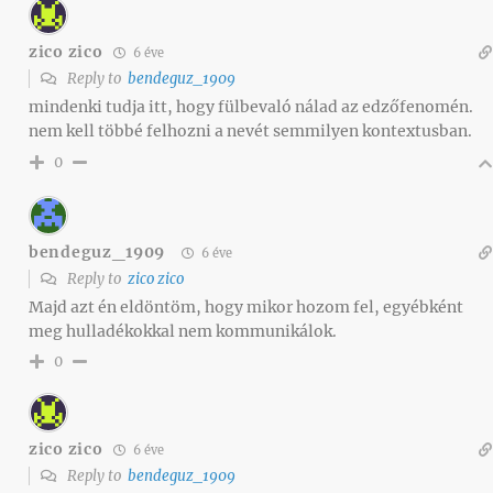
zico zico
6 éve
Reply to
bendeguz_1909
mindenki tudja itt, hogy fülbevaló nálad az edzőfenomén.
nem kell többé felhozni a nevét semmilyen kontextusban.
0
bendeguz_1909
6 éve
Reply to
zico zico
Majd azt én eldöntöm, hogy mikor hozom fel, egyébként
meg hulladékokkal nem kommunikálok.
0
zico zico
6 éve
Reply to
bendeguz_1909