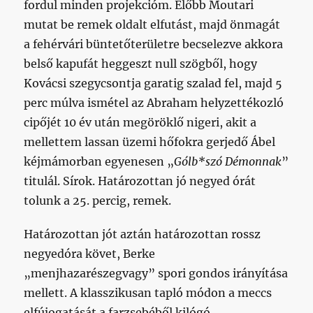
fordul minden projekcióm. Előbb Moutari
mutat be remek oldalt elfutást, majd önmagát
a fehérvári büntetőterületre becselezve akkora
belső kapufát heggeszt null szögből, hogy
Kovácsi szegycsontja garatig szalad fel, majd 5
perc múlva ismétel az Abraham helyzettékozló
cipőjét 10 év után megöröklő nigeri, akit a
mellettem lassan üzemi hőfokra gerjedő Ábel
kéjmámorban egyenesen „
Gólb*szó Démonnak
”
titulál. Sírok. Határozottan jó negyed órát
tolunk a 25. percig, remek.
Határozottan jót aztán határozottan rossz
negyedóra követ, Berke
„menjhazarészegvagy” spori gondos irányítása
mellett. A klasszikusan tapló módon a meccs
elfújogatását a farzsebéből kilógó