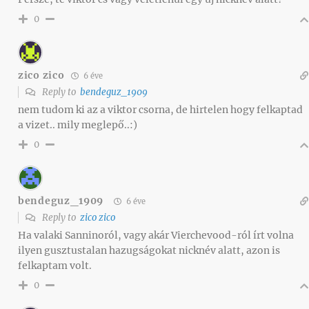
0
zico zico
6 éve
Reply to
bendeguz_1909
nem tudom ki az a viktor csorna, de hirtelen hogy felkaptad
a vizet.. mily meglepő..:)
0
bendeguz_1909
6 éve
Reply to
zico zico
Ha valaki Sanninoról, vagy akár Vierchevood-ról írt volna
ilyen gusztustalan hazugságokat nicknév alatt, azon is
felkaptam volt.
0