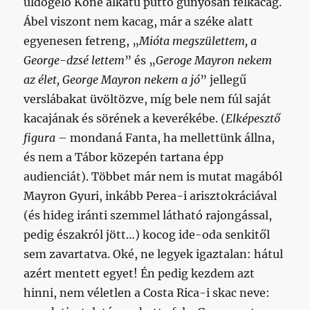
üldögélő Kone alkatú puttó gúnyosan felkacag.
Ábel viszont nem kacag, már a széke alatt
egyenesen fetreng, „
Mióta megszülettem, a
George-dzsé lettem
” és „
Geroge Mayron nekem
az élet, George Mayron nekem a jó
” jellegű
verslábakat üvöltözve, míg bele nem fúl saját
kacajának és sörének a keverékébe. (
Elképesztő
figura
– mondaná Fanta, ha mellettünk állna,
és nem a Tábor közepén tartana épp
audienciát). Többet már nem is mutat magából
Mayron Gyuri, inkább Perea-i arisztokráciával
(és hideg iránti szemmel látható rajongással,
pedig északról jött…) kocog ide-oda senkitől
sem zavartatva. Oké, ne legyek igaztalan: hátul
azért mentett egyet! Én pedig kezdem azt
hinni, nem véletlen a Costa Rica-i skac neve: