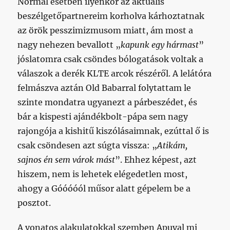
Normál esetben ilyenkor az aktuális
beszélgetőpartnereim korholva kárhoztatnak
az örök pesszimizmusom miatt, ám most a
nagy nehezen bevallott „
kapunk egy hármast
”
jóslatomra csak csöndes bólogatások voltak a
válaszok a derék KLTE arcok részéről. A lelátóra
felmászva aztán Old Babarral folytattam le
szinte mondatra ugyanezt a párbeszédet, és
bár a kispesti ajándékbolt-pápa sem nagy
rajongója a kishitű kiszólásaimnak, ezúttal ő is
csak csöndesen azt súgta vissza: „
Atikám,
sajnos én sem várok mást
”. Ehhez képest, azt
hiszem, nem is lehetek elégedetlen most,
ahogy a Góóóóól műsor alatt gépelem be a
posztot.
A vonatos alakulatokkal szemben Apuval mi