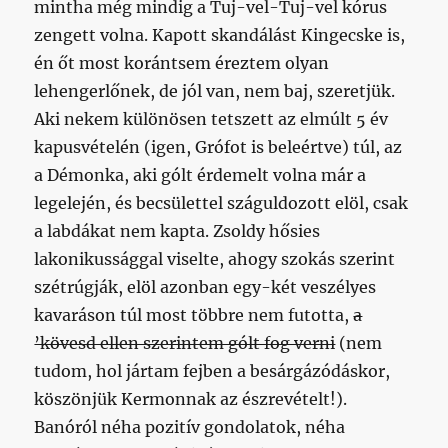
mintha még mindig a Tuj-vel-Tuj-vel kórus
zengett volna. Kapott skandálást Kingecske is,
én őt most korántsem éreztem olyan
lehengerlőnek, de jól van, nem baj, szeretjük.
Aki nekem különösen tetszett az elmúlt 5 év
kapusvételén (igen, Grófot is beleértve) túl, az
a Démonka, aki gólt érdemelt volna már a
legelején, és becsülettel száguldozott elöl, csak
a labdákat nem kapta. Zsoldy hősies
lakonikussággal viselte, ahogy szokás szerint
szétrúgják, elöl azonban egy-két veszélyes
kavaráson túl most többre nem futotta,
a
’kövesd ellen szerintem gólt fog verni
(nem
tudom, hol jártam fejben a besárgázódáskor,
köszönjük Kermonnak az észrevételt!).
Banóról néha pozitív gondolatok, néha