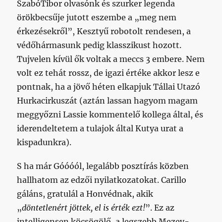
SzabóTibor olvasónk és szurker legenda
örökbecsűje jutott eszembe a „meg nem
érkezésekről”, Kesztyű robotolt rendesen, a
védőhármasunk pedig klasszikust hozott.
Tujvelen kívül ők voltak a meccs 3 embere. Nem
volt ez tehát rossz, de igazi értéke akkor lesz e
pontnak, ha a jövő héten elkapjuk Tállai Utazó
Hurkacirkuszát (aztán lassan hagyom magam
meggyőzni Lassie kommentelő kollega által, és
iderendeltetem a tulajok által Kutya urat a
kispadunkra).
S ha már Góóóól, legalább posztírás közben
hallhatom az edzői nyilatkozatokat. Carillo
gáláns, gratulál a Honvédnak, akik
„
döntetlenért jöttek, el is érték ezt!
”. Ez az
intelligensen köcsögölő, a legszebb Mezey-