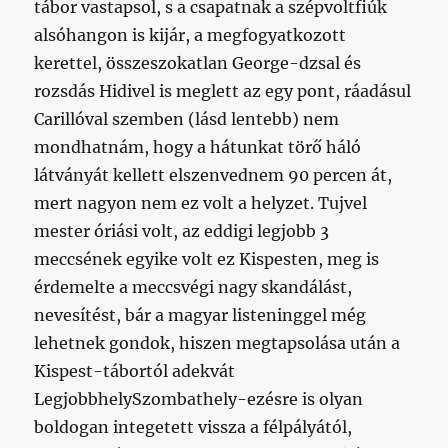
tábor vastapsol, s a csapatnak a szépvoltfiúk
alsóhangon is kijár, a megfogyatkozott
kerettel, összeszokatlan George-dzsal és
rozsdás Hidivel is meglett az egy pont, ráadásul
Carillóval szemben (lásd lentebb) nem
mondhatnám, hogy a hátunkat törő háló
látványát kellett elszenvednem 90 percen át,
mert nagyon nem ez volt a helyzet. Tujvel
mester óriási volt, az eddigi legjobb 3
meccsének egyike volt ez Kispesten, meg is
érdemelte a meccsvégi nagy skandálást,
nevesítést, bár a magyar listeninggel még
lehetnek gondok, hiszen megtapsolása után a
Kispest-tábortól adekvát
LegjobbhelySzombathely-ezésre is olyan
boldogan integetett vissza a félpályától,