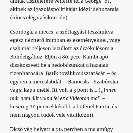
annak tiszteletére vehette fel a George-ot,
akinek az igazoláspolitikáját idézi idehozatala
(nincs elég szívikon ide).
Csordogál a meccs, a szétfagyást leszámítva
egész nézhető iramban és eseményekkel, vagy
csak már teljesen lezüllött az érzékelésem a
Bohócligához. Eljön a 80. perc. Kambi apó
diszkoszveti be a bedobásunkat a hazaiak
tizenhatosára, Batik továbbcsúsztatását – és
egyben a meccslabdát – Banócska-Szabócska
vágja kapu mellé. Itt volt a 3 pont is… („
Innen
már nem állt volna fel ez a Videoton ma
” –
kesereg 20 perccel később a büfénél Fanta, és
nem nagyon tudok vele vitatkozni).
Dicső vég helyett a 90. percben a ma amúgy