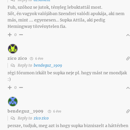
Fuh, szóhoz se jutok, tényleg lebuktattál most.
Sőt, én vagyok valójában Szendrei valódi apukája, aki nem
más, mint …. egyenesen… Supka Attila, aki pedig
Hemingway törvénytelen fia.
0
zico zico
6 éve
Reply to
bendeguz_1909
régi fórumon irkált be supka neje pl. hogy mást ne mondjak
:)
0
bendeguz_1909
6 éve
Reply to
zico zico
persze, tudjuk, meg azt is hogy supka bizniszelt a háttérben