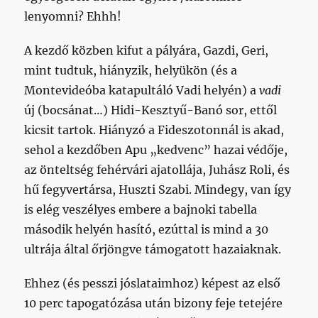
lenyomni? Ehhh!
A kezdő közben kifut a pályára, Gazdi, Geri,
mint tudtuk, hiányzik, helyükön (és a
Montevideóba katapultáló Vadi helyén) a
vadi
új (bocsánat…) Hidi-Kesztyű-Banó sor, ettől
kicsit tartok. Hiányzó a Fideszotonnál is akad,
sehol a kezdőben Apu „kedvenc” hazai védője,
az önteltség fehérvári ajatollája, Juhász Roli, és
hű fegyvertársa, Huszti Szabi. Mindegy, van így
is elég veszélyes embere a bajnoki tabella
második helyén hasító, ezúttal is mind a 30
ultrája által őrjöngve támogatott hazaiaknak.
Ehhez (és pesszi jóslataimhoz) képest az első
10 perc tapogatózása után bizony feje tetejére