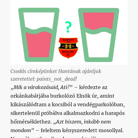
Csodás címképünket Hantának ajánljuk
szeretettel: paints_not_dead!
„
Mik a várakozásaid, Ati?
” – kérdezte az
orkánkabátjába burkolózó Elnök úr, amint
kikászálódtam a kocsiból a vendégparkolóban,
sikertelenül próbálva alkalmazkodni a harapós
hőmérséklethez. „
Azt hiszem, inkább nem
mondom
” – feleltem kényszeredett mosollyal.