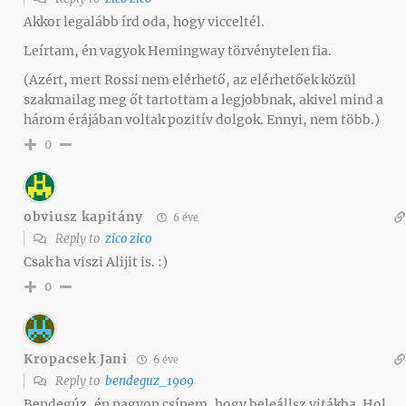
Akkor legalább írd oda, hogy vicceltél.
Leírtam, én vagyok Hemingway törvénytelen fia.
(Azért, mert Rossi nem elérhető, az elérhetőek közül
szakmailag meg őt tartottam a legjobbnak, akivel mind a
három érájában voltak pozitív dolgok. Ennyi, nem több.)
0
obviusz kapitány
6 éve
Reply to
zico zico
Csak ha viszi Alijit is. :)
0
Kropacsek Jani
6 éve
Reply to
bendeguz_1909
Bendegúz, én nagyon csípem, hogy beleállsz vitákba. Hol