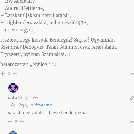
– RW Ábelbátty,
– Andrea Hefflerné,
– Latabár újabban nem Latabár,
– Highlanders valaki, néha László1978,
– én én vagyok,
viszont, hogy kicsoda Bendegúz? Supka? Ugyanmár.
Szendrei? Dehogyis. Talán Sannino, csak terel? Ááhh.
Egyszerű, nyilván Számbácsi. :)
határozattan „elvileg” :D
0
valaki
6 éve
Reply to
dzsahasz
valaki meg valaki, kiveve bendeguznal.
0