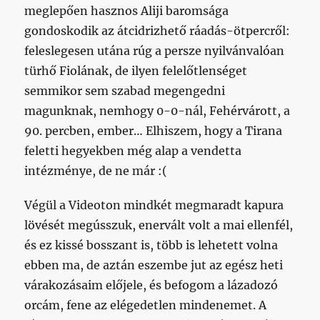
meglepően hasznos Aliji baromsága
gondoskodik az átcidrizhető ráadás-ötpercről:
feleslegesen utána rúg a persze nyilvánvalóan
türhő Fiolának, de ilyen felelőtlenséget
semmikor sem szabad megengedni
magunknak, nemhogy 0-0-nál, Fehérvárott, a
90. percben, ember… Elhiszem, hogy a Tirana
feletti hegyekben még alap a vendetta
intézménye, de ne már :(
Végül a Videoton mindkét megmaradt kapura
lövését megússzuk, enervált volt a mai ellenfél,
és ez kissé bosszant is, több is lehetett volna
ebben ma, de aztán eszembe jut az egész heti
várakozásaim előjele, és befogom a lázadozó
orcám, fene az elégedetlen mindenemet. A