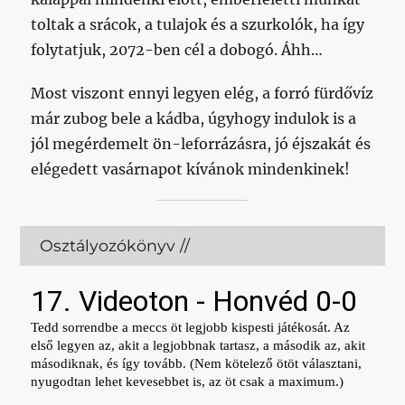
toltak a srácok, a tulajok és a szurkolók, ha így
folytatjuk, 2072-ben cél a dobogó. Áhh…
Most viszont ennyi legyen elég, a forró fürdővíz
már zubog bele a kádba, úgyhogy indulok is a
jól megérdemelt ön-leforrázásra, jó éjszakát és
elégedett vasárnapot kívánok mindenkinek!
Osztályozókönyv //