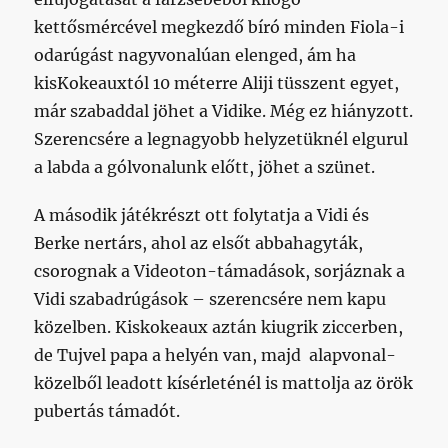
kettősmércével megkezdő bíró minden Fiola-i
odarúgást nagyvonalúan elenged, ám ha
kisKokeauxtól 10 méterre Aliji tüsszent egyet,
már szabaddal jöhet a Vidike. Még ez hiányzott.
Szerencsére a legnagyobb helyzetüknél elgurul
a labda a gólvonalunk előtt, jöhet a szünet.
A második játékrészt ott folytatja a Vidi és
Berke nertárs, ahol az elsőt abbahagyták,
csorognak a Videoton-támadások, sorjáznak a
Vidi szabadrúgások – szerencsére nem kapu
közelben. Kiskokeaux aztán kiugrik ziccerben,
de Tujvel papa a helyén van, majd alapvonal-
közelből leadott kísérleténél is mattolja az örök
pubertás támadót.