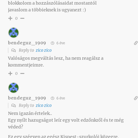
blokkolom a hozzászólásaidat mostantól
javaslom a többieknek is ugyanezt :)
0
bendeguz_1909
6 éve
Reply to
zico zico
Valóságos megváltás lesz, ha nem reagálsz a
kommentjeimre.
0
bendeguz_1909
6 éve
Reply to
zico zico
Nem igazán értelek..
Egy nyílt hazugságot leír egy volt edzőnkről és te még
véded?
Ez egy szégyen az egész Kispest-szurkolói közegre.