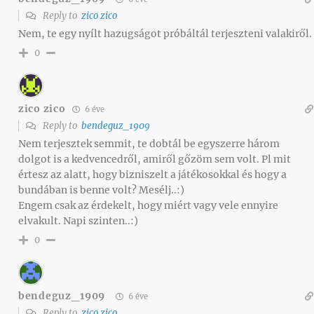
Reply to
zico zico
Nem, te egy nyílt hazugságot próbáltál terjeszteni valakiről.
0
zico zico
6 éve
Reply to
bendeguz_1909
Nem terjesztek semmit, te dobtál be egyszerre három
dolgot is a kedvencedről, amiről gőzöm sem volt. Pl mit
értesz az alatt, hogy bizniszelt a játékosokkal és hogy a
bundában is benne volt? Mesélj..:)
Engem csak az érdekelt, hogy miért vagy vele ennyire
elvakult. Napi szinten..:)
0
bendeguz_1909
6 éve
Reply to
zico zico