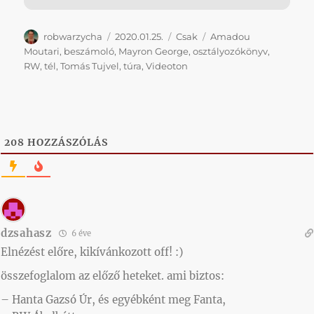
Szerző
Közzétéve
Kategória
Címke
robwarzycha
2020.01.25.
Csak
Amadou
Moutari
,
beszámoló
,
Mayron George
,
osztályozókönyv
,
RW
,
tél
,
Tomás Tujvel
,
túra
,
Videoton
208
HOZZÁSZÓLÁS
dzsahasz
6 éve
Elnézést előre, kikívánkozott off! :)
összefoglalom az előző heteket. ami biztos:
– Hanta Gazsó Úr, és egyébként meg Fanta,