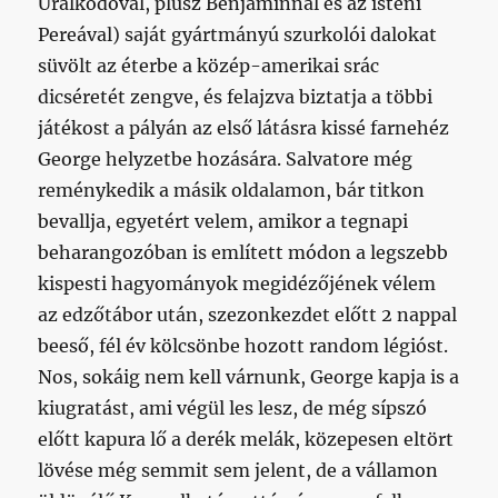
Uralkodóval, plusz Benjaminnal és az isteni
Pereával) saját gyártmányú szurkolói dalokat
süvölt az éterbe a közép-amerikai srác
dicséretét zengve, és felajzva biztatja a többi
játékost a pályán az első látásra kissé farnehéz
George helyzetbe hozására. Salvatore még
reménykedik a másik oldalamon, bár titkon
bevallja, egyetért velem, amikor a tegnapi
beharangozóban is említett módon a legszebb
kispesti hagyományok megidézőjének vélem
az edzőtábor után, szezonkezdet előtt 2 nappal
beeső, fél év kölcsönbe hozott random légióst.
Nos, sokáig nem kell várnunk, George kapja is a
kiugratást, ami végül les lesz, de még sípszó
előtt kapura lő a derék melák, közepesen eltört
lövése még semmit sem jelent, de a vállamon