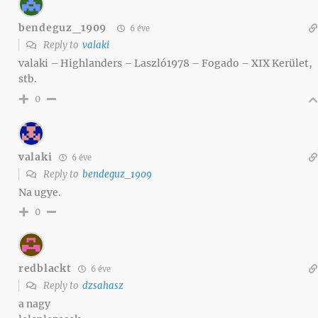
bendeguz_1909
6 éve
Reply to
valaki
valaki – Highlanders – Laszló1978 – Fogado – XIX Kerület,
stb.
0
valaki
6 éve
Reply to
bendeguz_1909
Na ugye.
0
redblackt
6 éve
Reply to
dzsahasz
a nagy