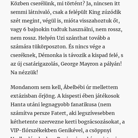
Közben cserélünk, mi történt? Ja, nincsen itt
semmi látnivaló, csak a felépült King zúzódik
szét megint, végül is, mióta visszahoztuk őt,
vagy 6 bajnokin tudtuk használni, nem rossz,
nem rossz. Helyén Uzi szánthat tovább a
számára tükörposzton. És nincs vége a
cseréknek, Démonka is távozik a kispad felé, s
az új csatárigazolás, George Mayron a pályán!
Na nézzük!
Mondanom sem kell, Ábelbébi úr mellettem
extázisban őrjöng. A kispesti ében játékosok
Hanta utáni legnagyobb fanatikusa (nem
számítva persze Fatert, aki legszívesebben
kéthetente szervezne kerti bográcsozásokat, a
VIP-flórszékekben Genikével, a csöppnyi