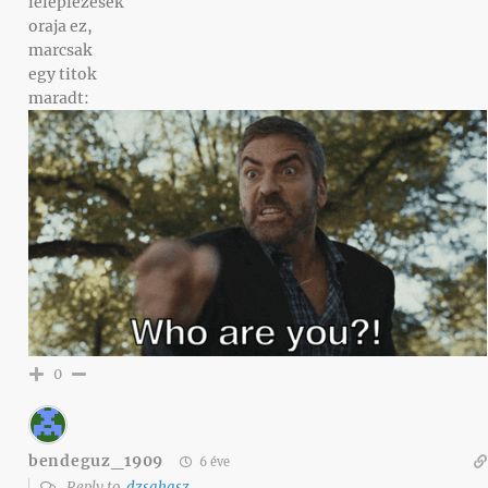
leleplezesek
oraja ez,
marcsak
egy titok
maradt:
0
bendeguz_1909
6 éve
Reply to
dzsahasz