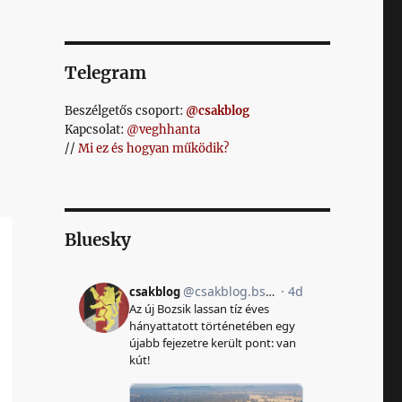
Telegram
Beszélgetős csoport:
@csakblog
Kapcsolat:
@veghhanta
//
Mi ez és hogyan működik?
Bluesky