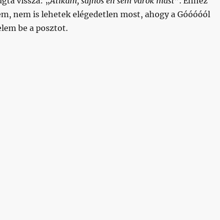
gta vissza: „
Atikám, sajnos én sem várok mást
”. Ehhez
zem, nem is lehetek elégedetlen most, ahogy a Góóóóól
lem be a posztot.
 vártunk, hogy most meg az egy pontot keveselljük: ilyen