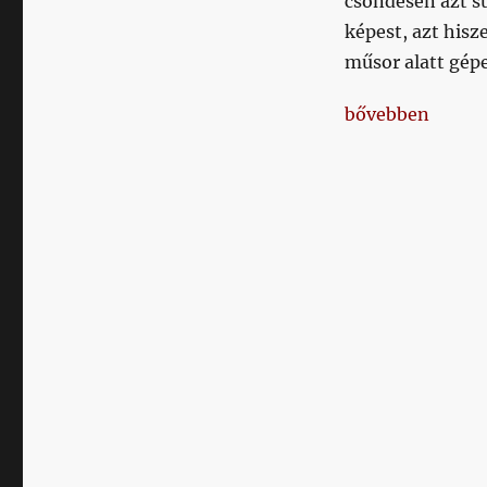
csöndesen azt sú
képest, azt his
műsor alatt gépe
„Annyira rosszat
bővebben