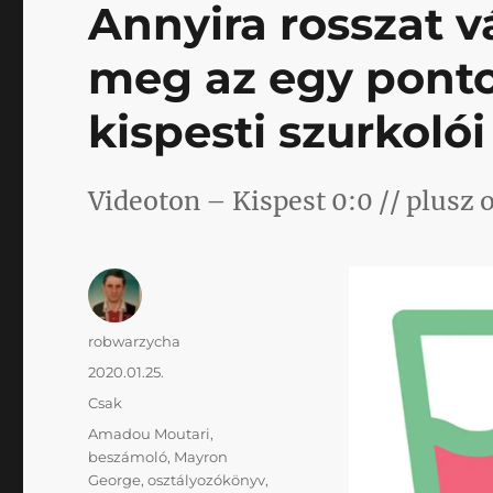
Annyira rosszat 
meg az egy pontot
kispesti szurkolói
Videoton – Kispest 0:0 // plusz
Szerző
robwarzycha
Közzétéve
2020.01.25.
Kategória
Csak
Címke
Amadou Moutari
,
beszámoló
,
Mayron
George
,
osztályozókönyv
,