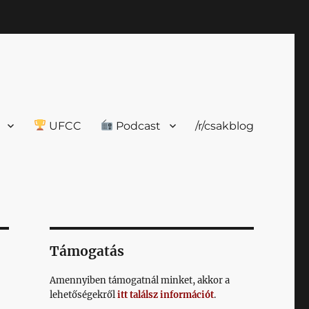
UFCC
Podcast
/r/csakblog
Támogatás
Amennyiben támogatnál minket, akkor a
lehetőségekről
itt találsz információt
.