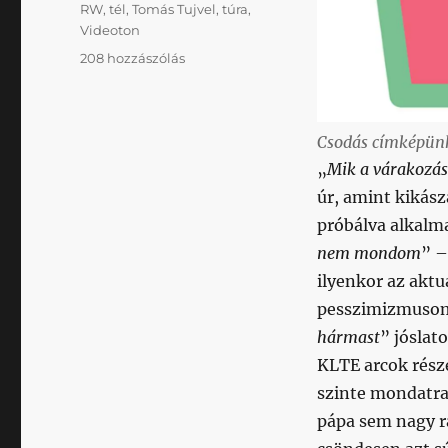
RW
,
tél
,
Tomás Tujvel
,
túra
,
Videoton
Annyira
208 hozzászólás
rosszat
vártunk,
hogy
Csodás címképünk
most
meg
„
Mik a várakozás
az
úr, amint kikász
egy
próbálva alkalm
pontot
keveselljük:
nem mondom
” –
ilyen
ilyenkor az akt
a
pesszimizmusom 
kispesti
szurkolói
hármast
” jóslat
lét
KLTE arcok részé
(szívecske)
szinte mondatra 
című
bejegyzéshez
pápa sem nagy ra