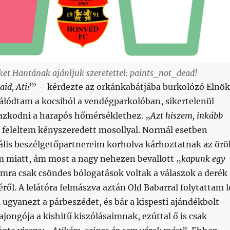
et Hantának ajánljuk szeretettel: paints_not_dead!
aid, Ati?
” – kérdezte az orkánkabátjába burkolózó Elnök
álódtam a kocsiból a vendégparkolóban, sikertelenül
azkodni a harapós hőmérséklethez. „
Azt hiszem, inkább
 feleltem kényszeredett mosollyal. Normál esetben
uális beszélgetőpartnereim korholva kárhoztatnak az örö
miatt, ám most a nagy nehezen bevallott „
kapunk egy
omra csak csöndes bólogatások voltak a válaszok a derék
ről. A lelátóra felmászva aztán Old Babarral folytattam l
ugyanezt a párbeszédet, és bár a kispesti ajándékbolt-
jongója a kishitű kiszólásaimnak, ezúttal ő is csak