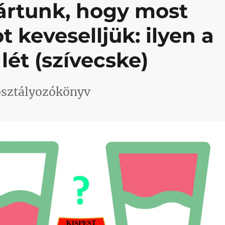
vártunk, hogy most
 keveselljük: ilyen a
 lét (szívecske)
 osztályozókönyv