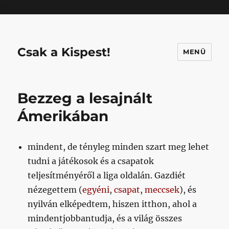
Mastodon
Csak a Kispest!
MENÜ
Bezzeg a lesajnált
Ámerikában
mindent, de tényleg minden szart meg lehet
tudni a játékosok és a csapatok
teljesítményéről a liga oldalán. Gazdiét
nézegettem (
egyéni
,
csapat
,
meccsek
), és
nyilván elképedtem, hiszen itthon, ahol a
mindentjobbantudja, és a világ összes