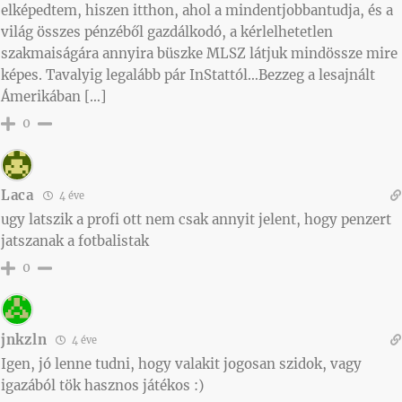
elképedtem, hiszen itthon, ahol a mindentjobbantudja, és a
világ összes pénzéből gazdálkodó, a kérlelhetetlen
szakmaiságára annyira büszke MLSZ látjuk mindössze mire
képes. Tavalyig legalább pár InStattól…Bezzeg a lesajnált
Ámerikában […]
0
Laca
4 éve
ugy latszik a profi ott nem csak annyit jelent, hogy penzert
jatszanak a fotbalistak
0
jnkzln
4 éve
Igen, jó lenne tudni, hogy valakit jogosan szidok, vagy
igazából tök hasznos játékos :)