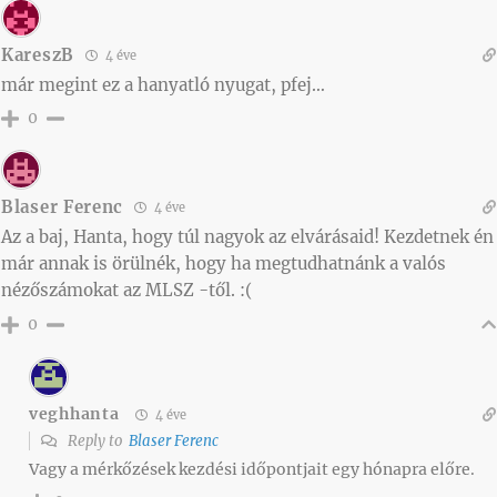
KareszB
4 éve
már megint ez a hanyatló nyugat, pfej…
0
Blaser Ferenc
4 éve
Az a baj, Hanta, hogy túl nagyok az elvárásaid! Kezdetnek én
már annak is örülnék, hogy ha megtudhatnánk a valós
nézőszámokat az MLSZ -től. :(
0
veghhanta
4 éve
Reply to
Blaser Ferenc
Vagy a mérkőzések kezdési időpontjait egy hónapra előre.