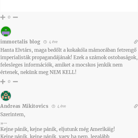
0
immortalis blog
4 éve
Hanta Elvtárs, maga bedőlt a kokakóla mámorában fetrengő
imperialisták propagandájának! Ezek a számok ostobaságok,
felesleges információk, amiket a mocskos jenkik nem
értenek, nekünk meg NEM KELL!
0
Andreas Mikitovics
4 éve
Szerintem,
„…
Kejne pánik, kejne pánik, eljutunk még Amerikáig!
Kejne pánik, kejne pánik, vagy ha nem, legalább