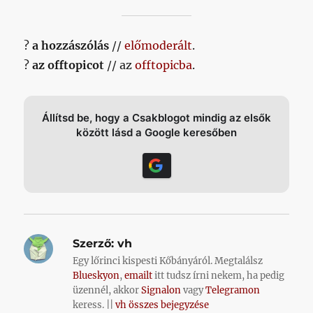
?
a hozzászólás
//
előmoderált
.
?
az offtopicot
// az
offtopicba
.
Állítsd be, hogy a Csakblogot mindig az elsők
között lásd a Google keresőben
Szerző:
vh
Egy lőrinci kispesti Kőbányáról. Megtalálsz
Blueskyon
,
emailt
itt tudsz írni nekem, ha pedig
üzennél, akkor
Signalon
vagy
Telegramon
keress. ||
vh összes bejegyzése