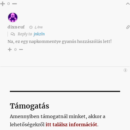
0
dixneuf
4 éve
Reply to
jnkzln
Na, ez egy napkommentye gyanús hozzászólás lett!
0
Támogatás
Amennyiben támogatnál minket, akkor a
lehetőségekről
itt találsz információt
.