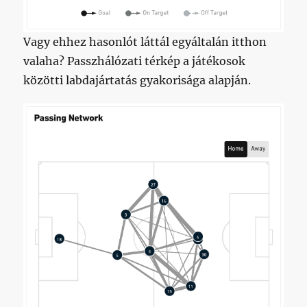
Vagy ehhez hasonlót láttál egyáltalán itthon
valaha? Passzhálózati térkép a játékosok
közötti labdajártatás gyakorisága alapján.