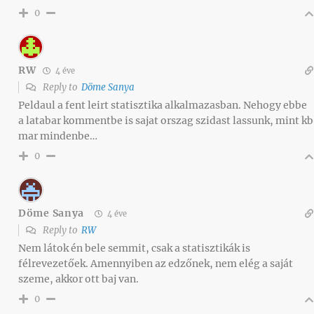
0
RW
4 éve
Reply to
Döme Sanya
Peldaul a fent leirt statisztika alkalmazasban. Nehogy ebbe
a latabar kommentbe is sajat orszag szidast lassunk, mint kb
mar mindenbe…
0
Döme Sanya
4 éve
Reply to
RW
Nem látok én bele semmit, csak a statisztikák is
félrevezetőek. Amennyiben az edzőnek, nem elég a saját
szeme, akkor ott baj van.
0