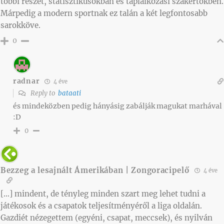
többi részét, statisztikusokban és táplálkozási szakértőkben.
Márpedig a modern sportnak ez talán a két legfontosabb
sarokköve.
0
radnar
4 éve
Reply to
bataati
és mindeközben pedig hányásig zabálják magukat marhával
:D
0
Bezzeg a lesajnált Ámerikában | Zongoracipelő
4 éve
[…] mindent, de tényleg minden szart meg lehet tudni a
játékosok és a csapatok teljesítményéről a liga oldalán.
Gazdiét nézegettem (egyéni, csapat, meccsek), és nyilván