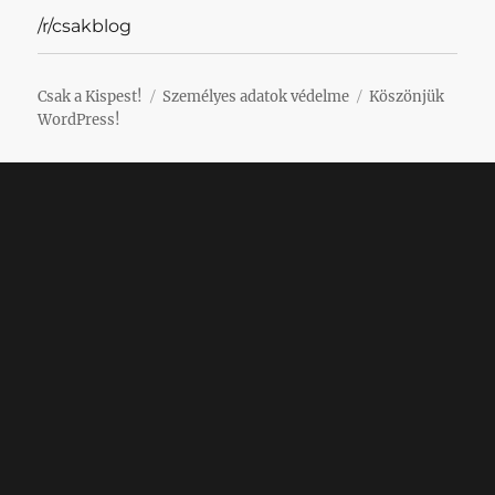
/r/csakblog
Csak a Kispest!
Személyes adatok védelme
Köszönjük
WordPress!