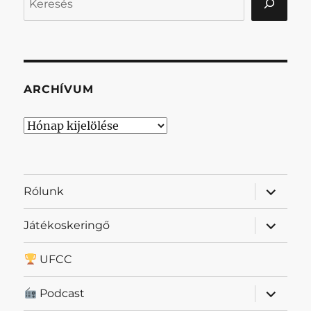
ARCHÍVUM
Archívum
almenü
Rólunk
szétnyit
almenü
Játékoskeringő
szétnyit
UFCC
almenü
Podcast
szétnyit