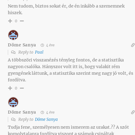
Nem tudom, biztos sokat ér, de én inkább a szememnek
hiszek.
0
Döme Sanya
4 éve
Reply to
Paal
A többszöri visszanézés tényleg fontos, de a statisztika
nagyon csalóka. Hányszor volt itt is, hogy valakit rém
gyengének láttunk, a statisztika szerint meg nagy jó volt, és
fordítva.
0
Döme Sanya
4 éve
Reply to
Döme Sanya
Tudja fene, személyesen nem ismerem az urakat.?? A szót
komolytalanra fordítva viszont a számok csináltak