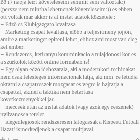
Bö 17 napja leirt követeleseim semmit sem valtoztak:)
(persze nem mintha lehetnenek követeleseim:)) es ebben
ott voltak mar akkor is at instat adatok közzetele :
– Edzö es Klubigazgato levaltasa
– Marketing csapat levaltasa, elöbb a teljesitmeny jöjjön,
amire a marketinget epiteni lehet, ehhez ami most van eleg
ket ember.
– Rendszeres, ketiranyu komminkacio a tulajdonosi kör es
a szurkolok között online formaban is!
– Egy olyan edzö idehozatala, aki a modernkori techinakat
nem csak felesleges informacionak latja, aki mm-re letudja
oktatni a csapatreszek mozgasat es vegre is hajtatja a
csapattal, akinel a taktika nem betartasa
következmenyekkel jar.
– meccsek utan az instat adatok (vagy azok egy reszenek)
nyilvanossa tetelet
– idegenlegiosok rendszeresen latogassak a Kispesti Futball
Hazat! ismerkedjenek a csapat multjaval.
0