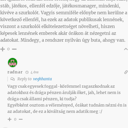
stáb, játékos, ellenfél edzője, játékosmanager, mindenki,
kivéve a szurkolót. Vagyis semmiféle előnybe nem kerülne a
következő ellenfél, ha ezek az adatok publikusak lennének,
viszont a szurkolói elkötelezettséget növelheti, hiszen
képesek lennének emberek akár órákon át nézegetni az
adatokat. Mindegy, a rendszer nyilván úgy buta, ahogy van.
0
radnar
4 éve
Reply to
veghhanta
Vagy csak egyesek foggal-körömmel ragaszkodnak az
adatokhoz és drága pénzen árulják őket, jah, lehet nem is
drága csak állami pénzen, ki tudja?
Egyébként osztom a véleményed, órákat tudnám nézni én is
az adatokat, de ez a kiváltság nem adatik meg :/
0