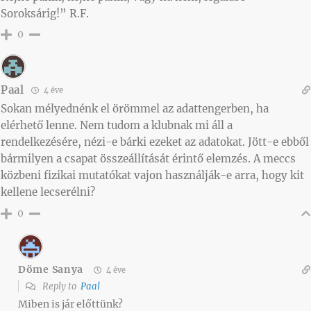
Soroksárig!” R.F.
0
Paal
4 éve
Sokan mélyednénk el örömmel az adattengerben, ha
elérhető lenne. Nem tudom a klubnak mi áll a
rendelkezésére, nézi-e bárki ezeket az adatokat. Jött-e ebből
bármilyen a csapat összeállítását érintő elemzés. A meccs
közbeni fizikai mutatókat vajon használják-e arra, hogy kit
kellene lecserélni?
0
Döme Sanya
4 éve
Reply to
Paal
Miben is jár előttünk?