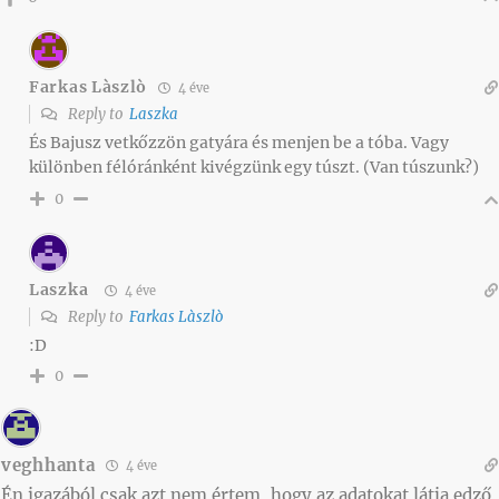
Farkas Làszlò
4 éve
Reply to
Laszka
És Bajusz vetkőzzön gatyára és menjen be a tóba. Vagy
különben félóránként kivégzünk egy túszt. (Van túszunk?)
0
Laszka
4 éve
Reply to
Farkas Làszlò
:D
0
veghhanta
4 éve
Én igazából csak azt nem értem, hogy az adatokat látja edző,