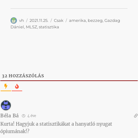
Szerző
Közzétéve
Kategória
Címke
vh
2021.11.25.
Csak
amerika
,
bezzeg
,
Gazdag
Dániel
,
MLSZ
,
statisztika
32
HOZZÁSZÓLÁS
Béla Bá
4 éve
Kurta! Hagyjuk a statisztikákat a hanyatló nyugat
ópiumának!?