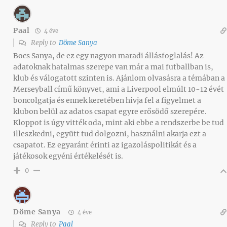
Paal
4 éve
Reply to
Döme Sanya
Bocs Sanya, de ez egy nagyon maradi állásfoglalás! Az
adatoknak hatalmas szerepe van már a mai futballban is,
klub és válogatott szinten is. Ajánlom olvasásra a témában a
Merseyball című könyvet, ami a Liverpool elmúlt 10-12 évét
boncolgatja és ennek keretében hívja fel a figyelmet a
klubon belül az adatos csapat egyre erősödő szerepére.
Kloppot is úgy vitték oda, mint aki ebbe a rendszerbe be tud
illeszkedni, együtt tud dolgozni, használni akarja ezt a
csapatot. Ez egyaránt érinti az igazoláspolitikát és a
játékosok egyéni értékelését is.
0
Döme Sanya
4 éve
Reply to
Paal