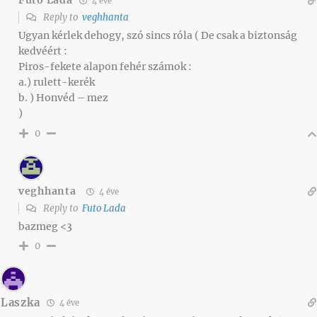
Futo Lada
4 éve
Reply to
veghhanta
Ugyan kérlek dehogy, szó sincs róla ( De csak a biztonság
kedvéért :
Piros-fekete alapon fehér számok :
a.) rulett-kerék
b. ) Honvéd – mez
)
0
veghhanta
4 éve
Reply to
Futo Lada
bazmeg <3
0
Laszka
4 éve