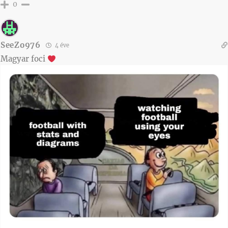
0
SeeZo976
4 éve
Magyar foci