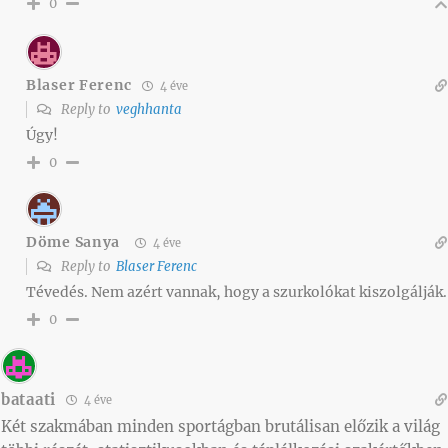
0
Blaser Ferenc
4 éve
Reply to
veghhanta
Úgy!
0
Döme Sanya
4 éve
Reply to
Blaser Ferenc
Tévedés. Nem azért vannak, hogy a szurkolókat kiszolgálják.
0
bataati
4 éve
Két szakmában minden sportágban brutálisan előzik a világ