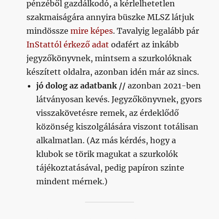
pénzéből gazdálkodó, a kérlelhetetlen
szakmaiságára annyira büszke MLSZ látjuk
mindössze
mire képes
. Tavalyig legalább pár
InStattól érkező adat
odafért az inkább
jegyzőkönyvnek, mintsem a szurkolóknak
készített oldalra, azonban idén már az sincs.
jó dolog az adatbank //
azonban 2021-ben
látványosan kevés. Jegyzőkönyvnek, gyors
visszakövetésre remek, az érdeklődő
közönség kiszolgálására viszont totálisan
alkalmatlan. (Az más kérdés, hogy a
klubok se törik magukat a szurkolók
tájékoztatásával, pedig papíron szinte
mindent mérnek.)