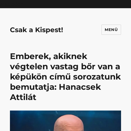
Mastodon
Csak a Kispest!
MENÜ
Emberek, akiknek
végtelen vastag bőr van a
képükön című sorozatunk
bemutatja: Hanacsek
Attilát