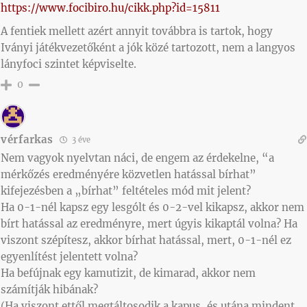
https://www.focibiro.hu/cikk.php?id=15811
A fentiek mellett azért annyit továbbra is tartok, hogy
Iványi játékvezetőként a jók közé tartozott, nem a langyos
lányfoci szintet képviselte.
0
vérfarkas
3 éve
Nem vagyok nyelvtan náci, de engem az érdekelne, “a
mérkőzés eredményére közvetlen hatással bírhat”
kifejezésben a „bírhat” feltételes mód mit jelent?
Ha 0-1-nél kapsz egy lesgólt és 0-2-vel kikapsz, akkor nem
bírt hatással az eredményre, mert úgyis kikaptál volna? Ha
viszont szépítesz, akkor bírhat hatással, mert, 0-1-nél ez
egyenlítést jelentett volna?
Ha befújnak egy kamutizit, de kimarad, akkor nem
számítják hibának?
(Ha viszont ettől megtáltosodik a kapus, és utána mindent