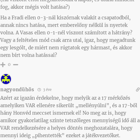
fog, akkor mégis volt hatása?)
Ha a Fradi ellen 0-3-nál kiszórnak valakit a csapatodból,
annak nincs hatása, mert emberelőny nélkül is nyertek
volna. A Vasas ellen 0-1-nél viszont számított a hátrány?
Vagy a feltételes mód csak arra utal, igaz, hogy megadtunk
egy lesgólt, de miért nem rúgtatok egy hármast, és akkor
nem bírt volna hatással?
0
nagyondühös
3 éve
Azért az igazán érdekelne, hogy melyik az a 17 mérkőzés
amelyiken VAR ellenére sikerült „mellényúlni”, és a 17-ből
hány Honvéd meccset ismernek el! No meg az is, hogy
amikor gyakorlatilag szinte tetszőleges mennyiségű idő áll a
VAR rendelkezésére a helyes döntés meghozatalára, hogy
mennyi ideig „pihentették” ezeket a játékvezetőket.