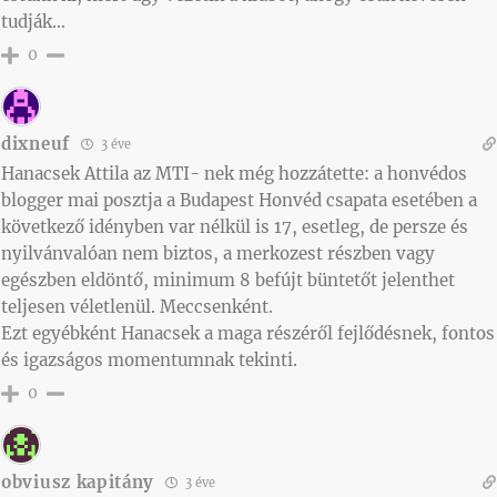
tudják…
0
dixneuf
3 éve
Hanacsek Attila az MTI- nek még hozzátette: a honvédos
blogger mai posztja a Budapest Honvéd csapata esetében a
következő idényben var nélkül is 17, esetleg, de persze és
nyilvánvalóan nem biztos, a merkozest részben vagy
egészben eldöntő, minimum 8 befújt büntetőt jelenthet
teljesen véletlenül. Meccsenként.
Ezt egyébként Hanacsek a maga részéről fejlődésnek, fontos
és igazságos momentumnak tekinti.
0
obviusz kapitány
3 éve