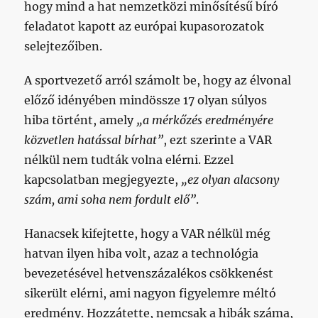
hogy mind a hat nemzetközi minősítésű bíró
feladatot kapott az európai kupasorozatok
selejtezőiben.
A sportvezető arról számolt be, hogy az élvonal
előző idényében mindössze 17 olyan súlyos
hiba történt, amely
„a mérkőzés eredményére
közvetlen hatással bírhat”
, ezt szerinte a VAR
nélkül nem tudták volna elérni. Ezzel
kapcsolatban megjegyezte,
„ez olyan alacsony
szám, ami soha nem fordult elő”
.
Hanacsek kifejtette, hogy a VAR nélkül még
hatvan ilyen hiba volt, azaz a technológia
bevezetésével hetvenszázalékos csökkenést
sikerült elérni, ami nagyon figyelemre méltó
eredmény. Hozzátette, nemcsak a hibák száma,