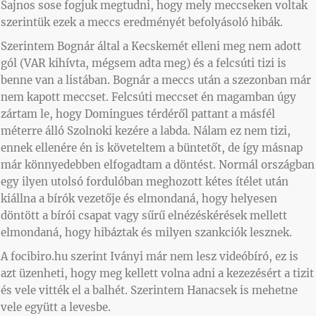
Sajnos sose fogjuk megtudni, hogy mely meccseken voltak
szerintük ezek a meccs eredményét befolyásoló hibák.
Szerintem Bognár által a Kecskemét elleni meg nem adott
gól (VAR kihívta, mégsem adta meg) és a felcsúti tizi is
benne van a listában. Bognár a meccs után a szezonban már
nem kapott meccset. Felcsúti meccset én magamban úgy
zártam le, hogy Domingues térdéről pattant a másfél
méterre álló Szolnoki kezére a labda. Nálam ez nem tizi,
ennek ellenére én is követeltem a büntetőt, de így másnap
már könnyedebben elfogadtam a döntést. Normál országban
egy ilyen utolsó fordulóban meghozott kétes ítélet után
kiállna a bírók vezetője és elmondaná, hogy helyesen
döntött a bírói csapat vagy sűrű elnézéskérések mellett
elmondaná, hogy hibáztak és milyen szankciók lesznek.
A focibiro.hu szerint Iványi már nem lesz videóbíró, ez is
azt üzenheti, hogy meg kellett volna adni a kezezésért a tizit
és vele vitték el a balhét. Szerintem Hanacsek is mehetne
vele együtt a levesbe.