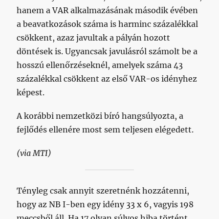
hanem a VAR alkalmazásának második évében
a beavatkozások száma is harminc százalékkal
csökkent, azaz javultak a pályán hozott
döntések is. Ugyancsak javulásról számolt be a
hosszú ellenőrzéseknél, amelyek száma 43
százalékkal csökkent az első VAR-os idényhez
képest.
A korábbi nemzetközi bíró hangsúlyozta, a
fejlődés ellenére most sem teljesen elégedett.
(via MTI)
Tényleg csak annyit szeretnénk hozzátenni,
hogy az NB I-ben egy idény 33 x 6, vagyis 198
meccsből áll. Ha 17 olyan súlyos hiba történt,