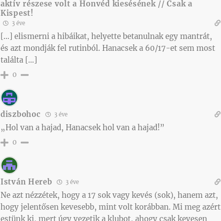
aktív részese volt a Honvéd kiesésének // Csak a
Kispest!
3 éve
[…] elismerni a hibáikat, helyette betanulnak egy mantrát,
és azt mondják fel rutinból. Hanacsek a 60/17-et sem most
találta […]
0
diszbohoc
3 éve
„Hol van a hajad, Hanacsek hol van a hajad!”
0
István Hereb
3 éve
Ne azt nézzétek, hogy a 17 sok vagy kevés (sok), hanem azt,
hogy jelentősen kevesebb, mint volt korábban. Mi meg azért
estünk ki, mert úgy vezetik a klubot, ahogy csak kevesen