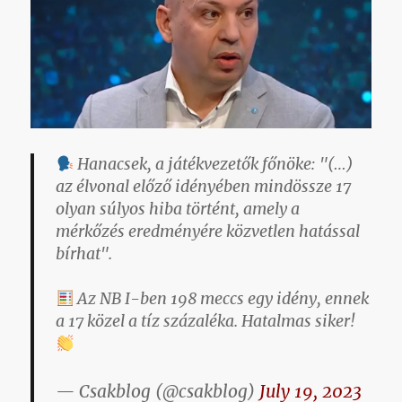
Hanacsek, a játékvezetők főnöke: "(…)
az élvonal előző idényében mindössze 17
olyan súlyos hiba történt, amely a
mérkőzés eredményére közvetlen hatással
bírhat".
Az NB I-ben 198 meccs egy idény, ennek
a 17 közel a tíz százaléka. Hatalmas siker!
— Csakblog (@csakblog)
July 19, 2023