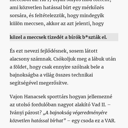
ami közvetlen hatással bírt egy mérkőzés
sorsára, és feltételezzük, hogy mindegyik
külön meccsen, akkor az azt jelenti, hogy
közel a meccsek tizedét a bírók b*szták el.
És ezt nevezi fejlődésnek, sosem látott
alacsony számnak. Csókoljuk meg a lábuk után
a földet, hogy csak ennyire szólnak bele a
bajnokságba a világ összes technikai
segítségével megerősítve.
Vajon Hanacsek sporttárs hogyan jellemezné
az utolsó fordulóban nagyot alakító Vad II. –
Iványi párost?
„A bajnokság végeredményére
közvetlen hatással bírhat”
– egy csoda ez a VAR.