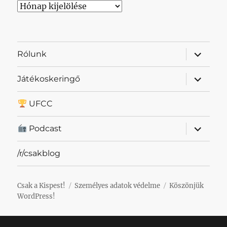
Archívum
almenü
Rólunk
szétnyit
almenü
Játékoskeringő
szétnyit
UFCC
almenü
Podcast
szétnyit
/r/csakblog
Csak a Kispest!
Személyes adatok védelme
Köszönjük
WordPress!