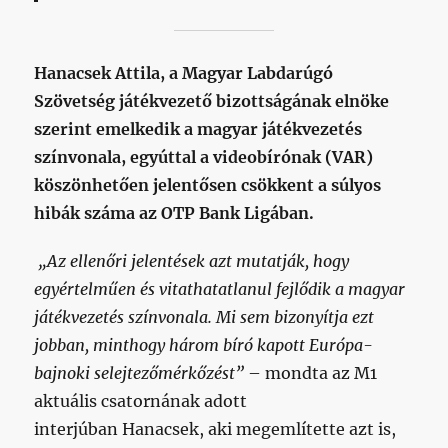
Hanacsek Attila, a Magyar Labdarúgó
Szövetség játékvezető bizottságának elnöke
szerint emelkedik a magyar játékvezetés
színvonala, egyúttal a videobírónak (VAR)
köszönhetően jelentősen csökkent a súlyos
hibák száma az OTP Bank Ligában.
„Az ellenőri jelentések azt mutatják, hogy
egyértelműen és vitathatatlanul fejlődik a magyar
játékvezetés színvonala. Mi sem bizonyítja ezt
jobban, minthogy három bíró kapott Európa-
bajnoki selejtezőmérkőzést”
– mondta az M1
aktuális csatornának adott
interjúban Hanacsek, aki megemlítette azt is,