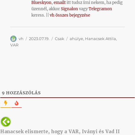
Blueskyon
,
emailt
itt tudsz írni nekem, ha pedig
üzennél, akkor
Signalon
vagy
Telegramon
keress. ||
vh összes bejegyzése
Szerző
Közzétéve
Kategória
Címke
vh
2023.07.19.
Csak
ahülye
,
Hanacsek Attila
,
VAR
9
HOZZÁSZÓLÁS
Hanacsek elismerte, hogy a VAR, Iványi és Vad II