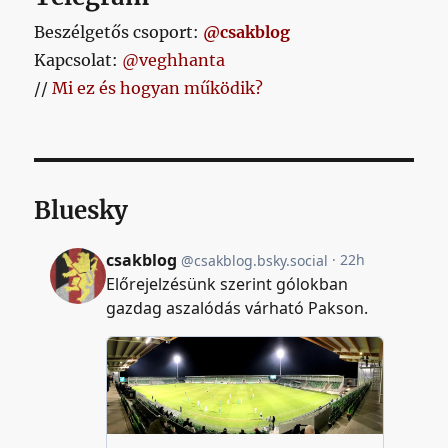
Beszélgetős csoport:
@csakblog
Kapcsolat:
@veghhanta
//
Mi ez és hogyan működik?
Bluesky