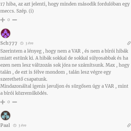
17 hiba, az azt jelenti, hogy minden második fordulóban egy
meccs. Szép. (i)
0
Sch777
3 éve
Szerintem a lényeg , hogy nem a VAR , és nem a bírói hibák
miatt estünk ki. A hibák sokkal de sokkal súlyosabbak és ha
ezen nem lesz váltzozás sok jóra ne számítsunk. Max , hogy
talán , de ezt is félve mondom , talán lesz végre egy
szerethető csapatunk.
Mindazonáltal igenis javuljon és sürgősen úgy a VAR , mint
a bírói közreműködés.
0
Paal
3 éve