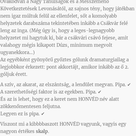
Óvakodván a Nagy Tanulságok és a Messzemenő
Következtetések Levonásától, az sajnos tény, hogy játékban
nem igaz múltuk felül az ellenfelet, sőt a komolyabb
helyzetek darabszáma tekintetében inkább a Csákvár felé
leng az inga. (Még úgy is, hogy a leges-legnagyobb
helyzetet mi hagytuk ki, bár a csákvári csávó fejese, amit
valahogy mégis kikapott Dúzs, minimum megvolt
ugyanekkora…)
Az egyébként gyönyörű győztes gólunk dramaturgiailag a
legjobbkor érkezett: pont akkortájt, amikor inkább az ő 2.
góljuk érett.
A szív, az akarat, az elszántság, a lendület megvan. Pipa. ✔
A szerethetőségi faktor is az egekben. Pipa. ✔
És az is lehet, hogy ez a keret nem HONVÉD név alatt
zökkenőmentesen feljutna.
Legyen ez is pipa. ✔
Viszont mi a kibbbbaszott HONVÉD vagyunk, vagyis egy
nagyon értékes
skalp
.