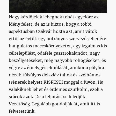
Nagy kérdőjelek lebegnek tehát egyelőre az
idény felett, de az is biztos, hogy a többi
aspektusban Csákvár hozta azt, amit várok
ettől az évtől: egy botrányos szervezés ellenére
hangulatos meccskörnyezetet, egy izgalmas kis
céltelepülést, odafele gasztrokalandot, nagy
beszélgetéseket, még nagyobb röhögéseket, és
végre az émelygés elmúlását, amikor a pályára
nézel: túlsúlyos délszláv tahók és szélhámos
trénerek helyett KISPESTI maggal a füvön. Ha
valakiknek lehet és érdemes szurkolni, ezek a
srácok azok. De a feljutást se feledjük,
Vezetőség. Legalább gondolják át, amit itt is
felvetettünk.