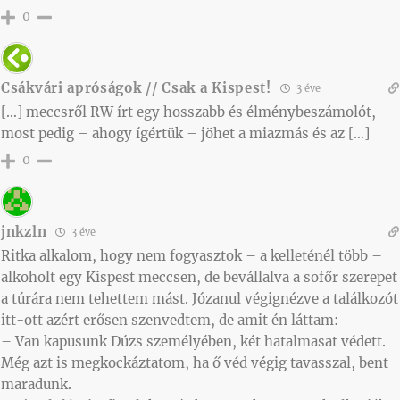
0
Csákvári apróságok // Csak a Kispest!
3 éve
[…] meccsről RW írt egy hosszabb és élménybeszámolót,
most pedig – ahogy ígértük – jöhet a miazmás és az […]
0
jnkzln
3 éve
Ritka alkalom, hogy nem fogyasztok – a kelleténél több –
alkoholt egy Kispest meccsen, de bevállalva a sofőr szerepet
a túrára nem tehettem mást. Józanul végignézve a találkozót
itt-ott azért erősen szenvedtem, de amit én láttam:
– Van kapusunk Dúzs személyében, két hatalmasat védett.
Még azt is megkockáztatom, ha ő véd végig tavasszal, bent
maradunk.