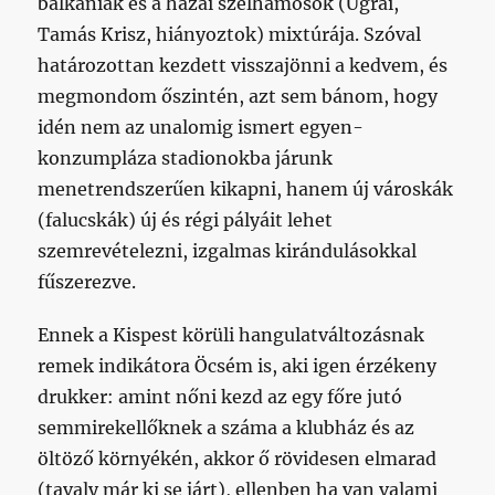
balkániak és a hazai szélhámosok (Ugrai,
Tamás Krisz, hiányoztok) mixtúrája. Szóval
határozottan kezdett visszajönni a kedvem, és
megmondom őszintén, azt sem bánom, hogy
idén nem az unalomig ismert egyen-
konzumpláza stadionokba járunk
menetrendszerűen kikapni, hanem új városkák
(falucskák) új és régi pályáit lehet
szemrevételezni, izgalmas kirándulásokkal
fűszerezve.
Ennek a Kispest körüli hangulatváltozásnak
remek indikátora Öcsém is, aki igen érzékeny
drukker: amint nőni kezd az egy főre jutó
semmirekellőknek a száma a klubház és az
öltöző környékén, akkor ő rövidesen elmarad
(tavaly már ki se járt), ellenben ha van valami