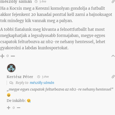
mészöly sámán
3 éve
Ha a Kocsis meg a Kerezsi komolyan gondolja a futballt
akkor fejenkent 20 kanadai ponttal kell zarni a bajnoksagot
tok mindegy kik vannak meg a palyan.
A tobbi fiatalunk meg kivanta a felnottfutballt hat most
megkaphatjak a legsulyosabb formajaban, megye egyes
csapatok felturbozva az nb2-re nehany hentessel, lehet
gyakorolni a labdas kuzdosportokat.
0
Kertész Péter
3 éve
Reply to
mészöly sámán
„megye egyes csapatok felturbozva az nb2-re nehany hentessel”
De inkább:
0