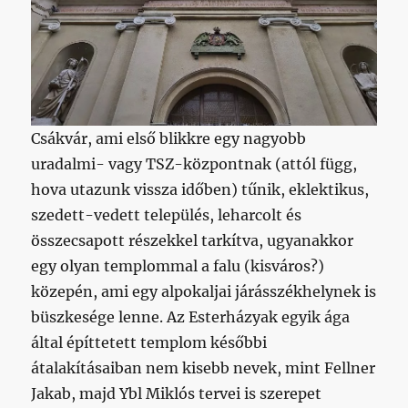
Csákvár, ami első blikkre egy nagyobb
uradalmi- vagy TSZ-központnak (attól függ,
hova utazunk vissza időben) tűnik, eklektikus,
szedett-vedett település, leharcolt és
összecsapott részekkel tarkítva, ugyanakkor
egy olyan templommal a falu (kisváros?)
közepén, ami egy alpokaljai járásszékhelynek is
büszkesége lenne. Az Esterházyak egyik ága
által építtetett templom későbbi
átalakításaiban nem kisebb nevek, mint Fellner
Jakab, majd Ybl Miklós tervei is szerepet