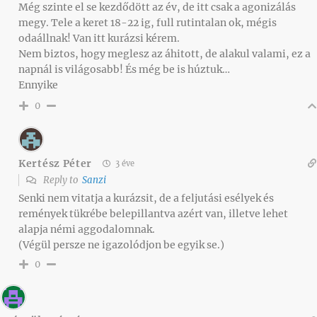
Még szinte el se kezdődött az év, de itt csak a agonizálás
megy. Tele a keret 18-22 ig, full rutintalan ok, mégis
odaállnak! Van itt kurázsi kérem.
Nem biztos, hogy meglesz az áhitott, de alakul valami, ez a
napnál is világosabb! És még be is húztuk…
Ennyike
0
Kertész Péter
3 éve
Reply to
Sanzi
Senki nem vitatja a kurázsit, de a feljutási esélyek és
remények tükrébe belepillantva azért van, illetve lehet
alapja némi aggodalomnak.
(Végül persze ne igazolódjon be egyik se.)
0