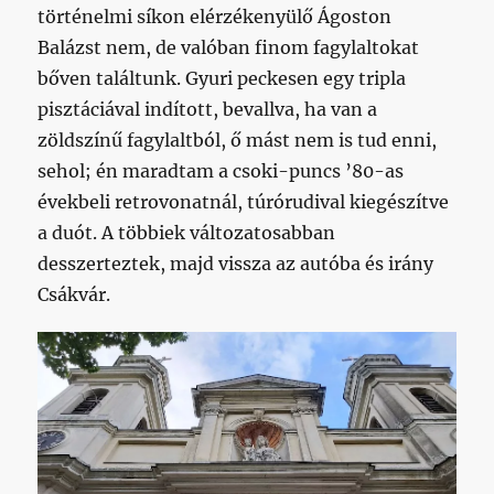
történelmi síkon elérzékenyülő Ágoston
Balázst nem, de valóban finom fagylaltokat
bőven találtunk. Gyuri peckesen egy tripla
pisztáciával indított, bevallva, ha van a
zöldszínű fagylaltból, ő mást nem is tud enni,
sehol; én maradtam a csoki-puncs ’80-as
évekbeli retrovonatnál, túrórudival kiegészítve
a duót. A többiek változatosabban
desszerteztek, majd vissza az autóba és irány
Csákvár.