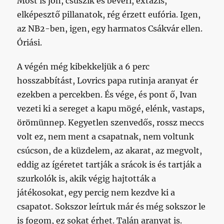
Most is jön, csúszik és beveri, extázis,
elképesztő pillanatok, rég érzett eufória. Igen,
az NB2-ben, igen, egy harmatos Csákvár ellen.
Óriási.
A végén még kibekkeljük a 6 perc
hosszabbítást, Lovrics papa rutinja aranyat ér
ezekben a percekben. És vége, és pont ő, Ivan
vezeti ki a sereget a kapu mögé, elénk, vastaps,
örömünnep. Kegyetlen szenvedős, rossz meccs
volt ez, nem ment a csapatnak, nem voltunk
csúcson, de a küzdelem, az akarat, az megvolt,
eddig az ígéretet tartják a srácok is és tartják a
szurkolók is, akik végig hajtották a
játékosokat, egy percig nem kezdve ki a
csapatot. Sokszor leírtuk már és még sokszor le
is fogom, ez sokat érhet. Talán aranyat is.