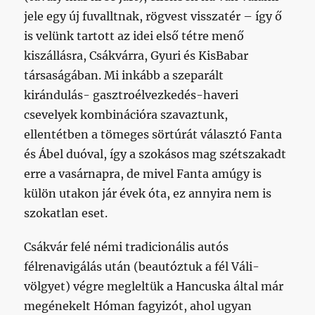
jele egy új fuvalltnak, rögvest visszatér – így ő
is velünk tartott az idei első tétre menő
kiszállásra, Csákvárra, Gyuri és KisBabar
társaságában. Mi inkább a szeparált
kirándulás- gasztroélvezkedés-haveri
csevelyek kombinációra szavaztunk,
ellentétben a tömeges sörtúrát választó Fanta
és Ábel duóval, így a szokásos mag szétszakadt
erre a vasárnapra, de mivel Fanta amúgy is
külön utakon jár évek óta, ez annyira nem is
szokatlan eset.
Csákvár felé némi tradicionális autós
félrenavigálás után (beautóztuk a fél Váli-
völgyet) végre megleltük a Hancuska által már
megénekelt Hóman fagyizót, ahol ugyan