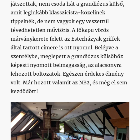
játszottak, nem csoda hát a grandiózus külső,
amit leginkább klasszicista-közelinek
tippelnék, de nem vagyok egy veszettül
tévedhetetlen művtöris. A főkapu vörös
márványkerete felett az Esterházyak griffek
által tartott címere is ott nyomul. Belépve a
szentélybe, meglepett a grandiózus külsőhöz
képesti nyomott belmagasság, az alacsonyra
lehozott boltozatok. Egészen érdekes élmény
volt. Már hozott valamit az NB2, és még el sem
kezdődött!