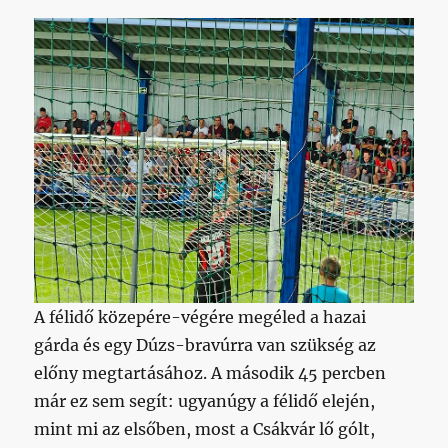
A félidő közepére-végére megéled a hazai
gárda és egy Dúzs-bravúrra van szükség az
előny megtartásához. A második 45 percben
már ez sem segít: ugyanúgy a félidő elején,
mint mi az elsőben, most a Csákvár lő gólt,