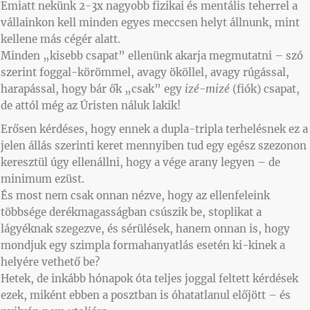
Emiatt nekünk 2-3x nagyobb fizikai és mentális teherrel a
vállainkon kell minden egyes meccsen helyt állnunk, mint
kellene más cégér alatt.
Minden „kisebb csapat” ellenünk akarja megmutatni – szó
szerint foggal-körömmel, avagy ököllel, avagy rúgással,
harapással, hogy bár ők „csak” egy
izé-mizé
(fiók) csapat,
de attól még az Úristen náluk lakik!
Erősen kérdéses, hogy ennek a dupla-tripla terhelésnek ez a
jelen állás szerinti keret mennyiben tud egy egész szezonon
keresztül úgy ellenállni, hogy a vége arany legyen – de
minimum ezüst.
És most nem csak onnan nézve, hogy az ellenfeleink
többsége derékmagasságban csúszik be, stoplikat a
lágyéknak szegezve, és sérülések, hanem onnan is, hogy
mondjuk egy szimpla formahanyatlás esetén ki-kinek a
helyére vethető be?
Hetek, de inkább hónapok óta teljes joggal feltett kérdések
ezek, miként ebben a posztban is óhatatlanul előjött – és