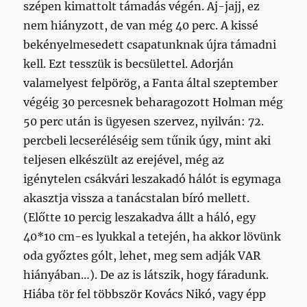
szépen kimattolt támadás végén. Aj-jajj, ez
nem hiányzott, de van még 40 perc. A kissé
bekényelmesedett csapatunknak újra támadni
kell. Ezt tesszük is becsülettel. Adorján
valamelyest felpörög, a Fanta által szeptember
végéig 30 percesnek beharagozott Holman még
50 perc után is ügyesen szervez, nyilván: 72.
percbeli lecseréléséig sem tűnik úgy, mint aki
teljesen elkészült az erejével, még az
igénytelen csákvári leszakadó hálót is egymaga
akasztja vissza a tanácstalan bíró mellett.
(Előtte 10 percig leszakadva állt a háló, egy
40*10 cm-es lyukkal a tetején, ha akkor lövünk
oda győztes gólt, lehet, meg sem adják VAR
hiányában…). De az is látszik, hogy fáradunk.
Hiába tör fel többször Kovács Nikó, vagy épp