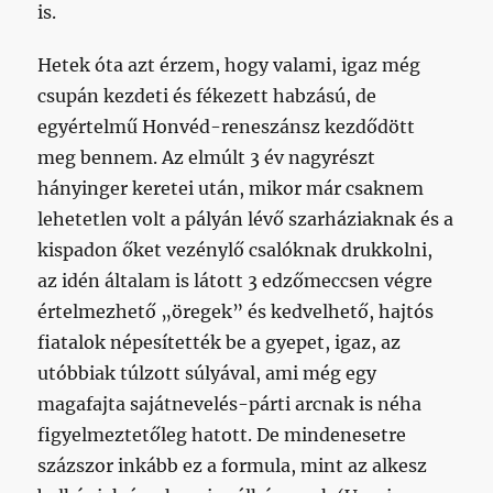
is.
Hetek óta azt érzem, hogy valami, igaz még
csupán kezdeti és fékezett habzású, de
egyértelmű Honvéd-reneszánsz kezdődött
meg bennem. Az elmúlt 3 év nagyrészt
hányinger keretei után, mikor már csaknem
lehetetlen volt a pályán lévő szarháziaknak és a
kispadon őket vezénylő csalóknak drukkolni,
az idén általam is látott 3 edzőmeccsen végre
értelmezhető „öregek” és kedvelhető, hajtós
fiatalok népesítették be a gyepet, igaz, az
utóbbiak túlzott súlyával, ami még egy
magafajta sajátnevelés-párti arcnak is néha
figyelmeztetőleg hatott. De mindenesetre
százszor inkább ez a formula, mint az alkesz