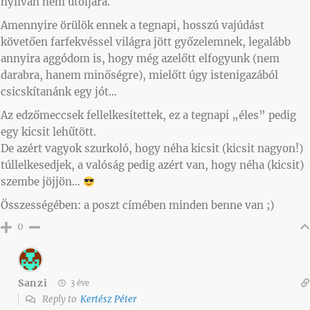
nyilván nem utoljára.
Amennyire örülök ennek a tegnapi, hosszú vajúdást
követően farfekvéssel világra jött győzelemnek, legalább
annyira aggódom is, hogy még azelőtt elfogyunk (nem
darabra, hanem minőségre), mielőtt úgy istenigazából
csicskítanánk egy jót…
Az edzőmeccsek fellelkesítettek, ez a tegnapi „éles” pedig
egy kicsit lehűtött.
De azért vagyok szurkoló, hogy néha kicsit (kicsit nagyon!)
túllelkesedjek, a valóság pedig azért van, hogy néha (kicsit)
szembe jöjjön…
Összességében: a poszt címében minden benne van ;)
0
Sanzi
3 éve
Reply to
Kertész Péter