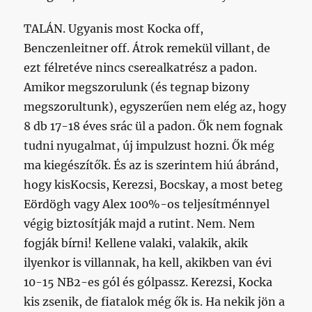
TALÁN. Ugyanis most Kocka off,
Benczenleitner off. Átrok remekül villant, de
ezt félretéve nincs cserealkatrész a padon.
Amikor megszorulunk (és tegnap bizony
megszorultunk), egyszerűen nem elég az, hogy
8 db 17-18 éves srác ül a padon. Ők nem fognak
tudni nyugalmat, új impulzust hozni. Ők még
ma kiegészítők. És az is szerintem hiú ábránd,
hogy kisKocsis, Kerezsi, Bocskay, a most beteg
Eördögh vagy Alex 100%-os teljesítménnyel
végig biztosítják majd a rutint. Nem. Nem
fogják bírni! Kellene valaki, valakik, akik
ilyenkor is villannak, ha kell, akikben van évi
10-15 NB2-es gól és gólpassz. Kerezsi, Kocka
kis zsenik, de fiatalok még ők is. Ha nekik jön a