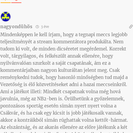
nagyondühös
3 éve
Mindenképpen le kell írjam, hogy a tegnapi meccs legjobb
teljesítményét a stream kommentátora produkálta. Nem
tudom ki volt, de minden dicséretet megérdemel. Korrekt
volt, tárgyilagos, és felkészült annak ellenére, hogy
nyilvánvalóan szurkolt a saját csapatának, ám ez a
kommentárjaiban nagyon kulturáltan jelent meg. Csak
reménykedni tudok, hogy hasonló minőségben tud majd a
Vezetőség is élő közvetítéseket adni a hazai meccseinkről.
Ami a játékot illeti: Mindkét csapatnak volna még hová
javulnia, még az NB2-ben is. Örülhetünk a győzelemnek,
pontozásos sportág esetén simán nyert nyert volna a
Csákvár, és ha csak egy kicsit is jobb játékosaik vannak,
akkor a kontráikból simán rúghattak volna kettőt-hármat.
Az elszántság, és az akarás ellenére az előre játékunk a két