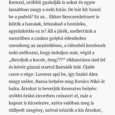
Kerezsi, utóbbit gyalulják is sokat és egyre
lassabban megy a neki futás. De hát kit hozol
be a padról? Ez az… Ekkor Benczenleitnert is
kiütik a hazaiak, felszakad a homloka,
agyrázkódás ez is? Áll a játék, mellettünk a
mentőben a czukor golyhó édesdeden
szendereg az anyósülésen, a táborból kezdenek
neki ordítozni, hogy induljon már, végül a
„Betoljuk a kocsit, öreg???” rikkantásra riad fel
és kövér gázzal startol Barnáék felé. Újabb
csere a vége: Lovresz apó be, így Szabó Alex
megy szélre, Barna helyére meg Kovács Nikó át
balra. Átrokot is bevetjük Keresztes helyén:
utóbbi óriási ziccerben csúszott el, már a
kapust is kicselezve, azóta valóban meg is
süllyedt szegény, szóval nézzük a kis Átrokot,