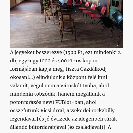
A jegyeket beszerezve (1500 Ft, ezt mindenki 2
db, egy-egy 1000 és 500 Ft-os kupon
formájában kapja meg, tiszta Gazdálkodj
okosan!…) elindulunk a központ felé inni
valamit, végül nem a Városkút Ivóba, ahol
mindenki tobzódik, hanem megállunk a
pofonfarázós nevű PUBlot-ban, ahol
összefutunk Ricsi úrral, a wekerlei rockabilly
legendával [és jó évtizede az idegenbeli túrák
állandó bútordarabjával (és családjával)]. A