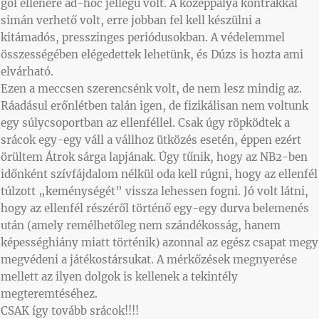
gól ellenére ad-hoc jellegű volt. A középpálya kontrákkal
simán verhető volt, erre jobban fel kell készülni a
kitámadós, presszinges periódusokban. A védelemmel
összességében elégedettek lehetünk, és Dúzs is hozta ami
elvárható.
Ezen a meccsen szerencsénk volt, de nem lesz mindig az.
Ráadásul erőnlétben talán igen, de fizikálisan nem voltunk
egy súlycsoportban az ellenféllel. Csak úgy röpködtek a
srácok egy-egy váll a vállhoz ütközés esetén, éppen ezért
örültem Átrok sárga lapjának. Úgy tűnik, hogy az NB2-ben
időnként szívfájdalom nélkül oda kell rúgni, hogy az ellenfél
túlzott „keménységét” vissza lehessen fogni. Jó volt látni,
hogy az ellenfél részéről történő egy-egy durva belemenés
után (amely remélhetőleg nem szándékosság, hanem
képességhiány miatt történik) azonnal az egész csapat megy
megvédeni a játékostársukat. A mérkőzések megnyerése
mellett az ilyen dolgok is kellenek a tekintély
megteremtéséhez.
CSAK így tovább srácok!!!!