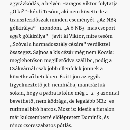
agyrázkódás, a helyén Haragos Viktor folytatja.
„Ő ki?”-kérdi Tesóm, aki nem követte le a
transzferidőszak minden eseményét. „Az NB3
gólkirálya”- mondom. „A 6 NB3-mas csoport
egyik
gólkirálya”- javít ki Viktor, mire tesóm
„Szóval a harmadosztály cézára” verdikttel
összegez. Sajnos a kis cézár még nem Kocsis:
meglehetősen megilletődve száll be, pedig a
Csákvárnál csak jobb ellenfelek jönnek a
következő hetekben. És itt jön az egyik
figyelmeztető jel: nemhiába, mantráztuk
sokan, hogy a padra is kéne még 1-2-3 azonnal
bevethető, nem kődrága, de legalább NB2-es
rutinnal bíró harcos. Most is: kiesik a fiatalon
már kulcsemberré előléptetett Dominik, és
nincs csereszabatos pótlás.