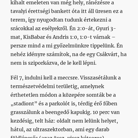
kihalt emeleten van még hely, ránézésre a
tavalyi érettségi bankett óta itt áll üresen ez a
terem, így nyugodtan tudunk értekezni a
srácokkal az esélyekről. Én 2:0-át, Gyuri 3-
mat, KisBabar és Andris 1:0, 1:0-t várnak –
persze mind a mi győzelmünkre tippelünk. Én
nehéz idényre számítok, na de egy Csákvárt, ha
nem is sziporkázva, de le kell lépni.
Fél 7, indulni kell a meccsre. Visszasétálunk a
természetvédelmi területig, amelynek
érthetetlen módon a közepére somták be a
„stadiont” és a parkolót is, térdig érő fűben
grasszálunk a beengedő kapukig. 10 perc van
kezdésig, telt ház: oldalt nem lelünk helyet,
hátul, az ultraszektorban, ami egy darab