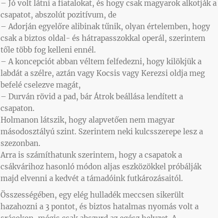
– Jó volt látni a fiatalokat, és hogy csak magyarok alkotják a
csapatot, abszolút pozitívum, de
– Adorján egyelőre alibinak tűnik, olyan értelemben, hogy
csak a biztos oldal- és hátrapasszokkal operál, szerintem
tőle több fog kelleni ennél.
– A koncepciót abban véltem felfedezni, hogy kilökjük a
labdát a szélre, aztán vagy Kocsis vagy Kerezsi oldja meg
befelé cselezve magát,
– Durván rövid a pad, bár Átrok beállása lendített a
csapaton.
Holmanon látszik, hogy alapvetően nem magyar
másodosztályú szint. Szerintem neki kulcsszerepe lesz a
szezonban.
Arra is számíthatunk szerintem, hogy a csapatok a
csákvárihoz hasonló módon aljas eszközökkel próbálják
majd elvenni a kedvét a támadóink futkározásaitól.
Összességében, egy elég hulladék meccsen sikerült
hazahozni a 3 pontot, és biztos hatalmas nyomás volt a