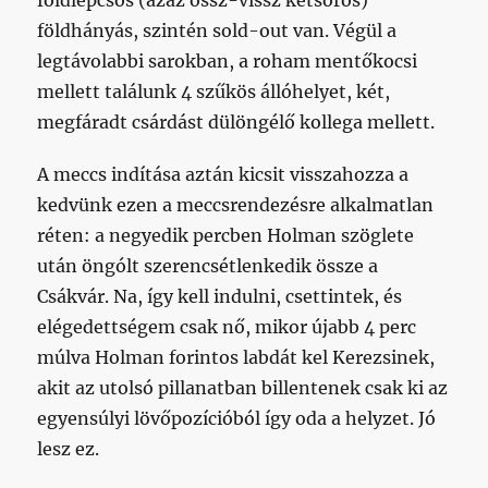
földlépcsős (azaz össz-vissz kétsoros)
földhányás, szintén sold-out van. Végül a
legtávolabbi sarokban, a roham mentőkocsi
mellett találunk 4 szűkös állóhelyet, két,
megfáradt csárdást dülöngélő kollega mellett.
A meccs indítása aztán kicsit visszahozza a
kedvünk ezen a meccsrendezésre alkalmatlan
réten: a negyedik percben Holman szöglete
után öngólt szerencsétlenkedik össze a
Csákvár. Na, így kell indulni, csettintek, és
elégedettségem csak nő, mikor újabb 4 perc
múlva Holman forintos labdát kel Kerezsinek,
akit az utolsó pillanatban billentenek csak ki az
egyensúlyi lövőpozícióból így oda a helyzet. Jó
lesz ez.