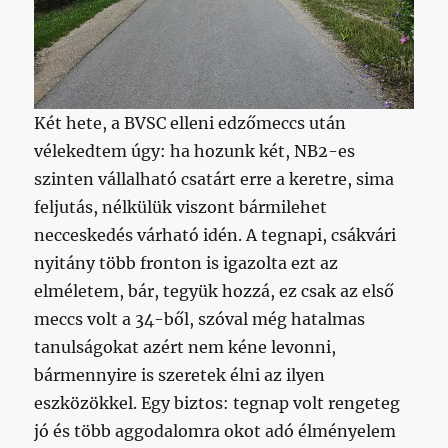
Két hete, a BVSC elleni edzőmeccs után
vélekedtem úgy: ha hozunk két, NB2-es
szinten vállalható csatárt erre a keretre, sima
feljutás, nélkülük viszont bármilehet
necceskedés várható idén. A tegnapi, csákvári
nyitány több fronton is igazolta ezt az
elméletem, bár, tegyük hozzá, ez csak az első
meccs volt a 34-ből, szóval még hatalmas
tanulságokat azért nem kéne levonni,
bármennyire is szeretek élni az ilyen
eszközökkel. Egy biztos: tegnap volt rengeteg
jó és több aggodalomra okot adó élményelem