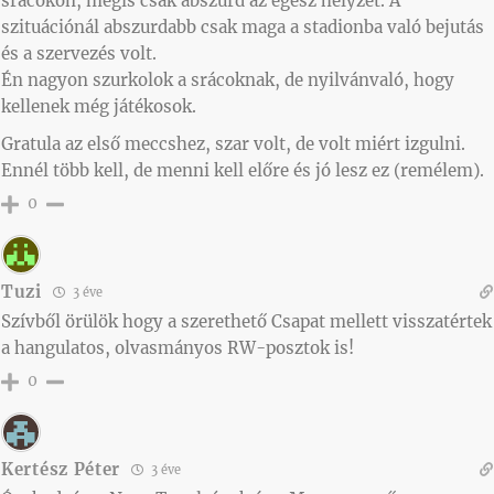
srácokon, mégis csak abszurd az egész helyzet. A
szituációnál abszurdabb csak maga a stadionba való bejutás
és a szervezés volt.
Én nagyon szurkolok a srácoknak, de nyilvánvaló, hogy
kellenek még játékosok.
Gratula az első meccshez, szar volt, de volt miért izgulni.
Ennél több kell, de menni kell előre és jó lesz ez (remélem).
0
Tuzi
3 éve
Szívből örülök hogy a szerethető Csapat mellett visszatértek
a hangulatos, olvasmányos RW-posztok is!
0
Kertész Péter
3 éve