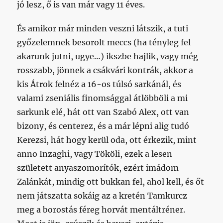
jó lesz, ő is van már vagy 11 éves.
És amikor már minden veszni látszik, a tuti
győzelemnek besorolt meccs (ha tényleg fel
akarunk jutni, ugye…) ikszbe hajlik, vagy még
rosszabb, jönnek a csákvári kontrák, akkor a
kis Átrok felnéz a 16-os túlsó sarkánál, és
valami zseniális finomsággal átlöbböli a mi
sarkunk elé, hát ott van Szabó Alex, ott van
bizony, és centerez, és a már lépni alig tudó
Kerezsi, hát hogy kerül oda, ott érkezik, mint
anno Inzaghi, vagy Tököli, ezek a lesen
született anyaszomorítók, ezért imádom
Zalánkát, mindig ott bukkan fel, ahol kell, és őt
nem játszatta sokáig az a kretén Tamkurcz
meg a borostás féreg horvát mentáltréner.