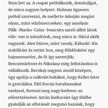
Nem lett az. A csapat próbálkozik, dominálgat,
de nincs nagyon helyzet. Holman ügyesen
próbál szervezni, de mellette Adorján megint
olyan, mint edzőmeccseken: egy amolyan
Pilík-Macko-Coira-Ivancsics szerű alibit látok
tőle: van is irányítónk, meg nincs is. Hátul okék
vagyunk: Alex biztos, mint tavaly, Kálnoki-Kis
stabilitást és rutint hoz, meg félidőnként egy
hajmeresztést, de őt így szeretjük;
Benczenleitner és Nikolasz még felfutásokra is
vállalkozik. Bocskay nagyon zorall középen,
úgy aprítja a csákvári bokákat, hogy Keller fater
is gratulálna. Elöl Kocsis hatalmasakat
varázsol, Kerezsi meg nagy kedvenc az
előretöréseivel. Aztán kisKocsist úgy földbe
gyalulják az elfutásait megunó hazaiak, hogy