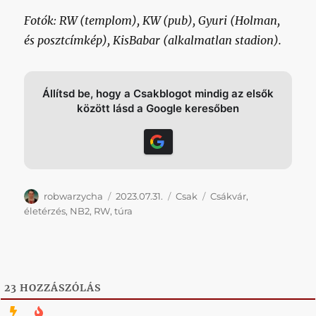
Fotók: RW (templom), KW (pub), Gyuri (Holman,
és posztcímkép), KisBabar (alkalmatlan stadion).
Állítsd be, hogy a Csakblogot mindig az elsők
között lásd a Google keresőben
Szerző
Közzétéve
Kategória
Címke
robwarzycha
2023.07.31.
Csak
Csákvár
,
életérzés
,
NB2
,
RW
,
túra
23
HOZZÁSZÓLÁS