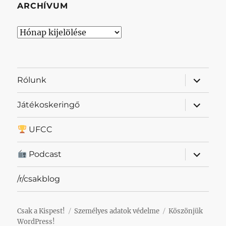
ARCHÍVUM
Archívum
almenü
Rólunk
szétnyit
almenü
Játékoskeringő
szétnyit
UFCC
almenü
Podcast
szétnyit
/r/csakblog
Csak a Kispest!
Személyes adatok védelme
Köszönjük
WordPress!