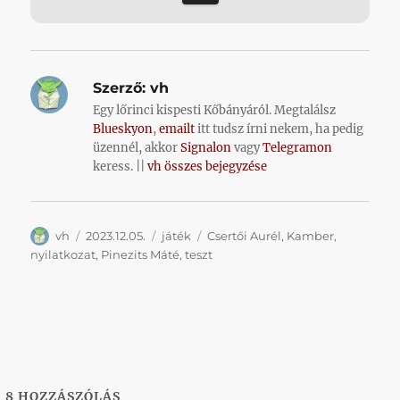
Szerző:
vh
Egy lőrinci kispesti Kőbányáról. Megtalálsz
Blueskyon
,
emailt
itt tudsz írni nekem, ha pedig
üzennél, akkor
Signalon
vagy
Telegramon
keress. ||
vh összes bejegyzése
Szerző
Közzétéve
Kategória
Címke
vh
2023.12.05.
játék
Csertői Aurél
,
Kamber
,
nyilatkozat
,
Pinezits Máté
,
teszt
8
HOZZÁSZÓLÁS