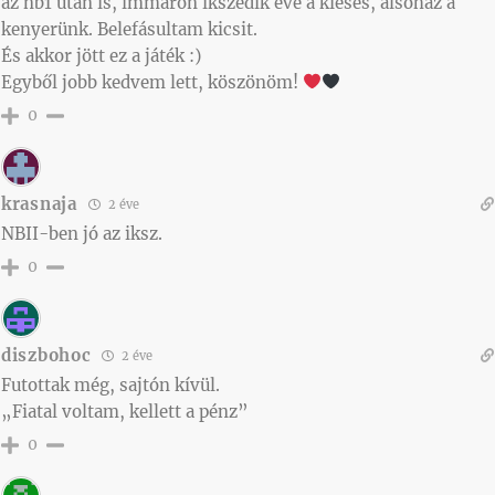
az nb1 után is, immáron ikszedik éve a kiesés, alsóház a
kenyerünk. Belefásultam kicsit.
És akkor jött ez a játék :)
Egyből jobb kedvem lett, köszönöm!
0
krasnaja
2 éve
NBII-ben jó az iksz.
0
diszbohoc
2 éve
Futottak még, sajtón kívül.
„Fiatal voltam, kellett a pénz”
0