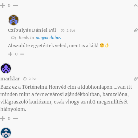
0
Czibulyás Dániel Pál
2 éve
Reply to
nagyondühös
Abszolúte egyetértek veled, ment is a lájk!
0
marklar
2 éve
Bazz ez a Történelmi Honvéd cím a klubhonlapon….van itt
minden mint a fernecvárosi ajándékboltban, barszelóna,
világraszoló kuriózum, csak vhogy az nb2 megemlítését
hiányolom.
0