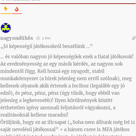
nagyondühös
2 éve
„Jó képességű játékosokról beszélünk …”
… és valóban nagyon jó képességűek ezek a fiatal játékosok!
Az eredményesség az egy másik kérdés, az nagyon sok
mindentől függ. Kell hozzá egy nyugodt, stabil
munkakörnyezet (a hírek jelenleg nem erről szólnak), meg
kellenek olyanok akik értenek a focihoz (legalább egy jó
edző), és pénz, pénz, pénz (úgy tűnik, hogy ebből van
jelenleg a legkevesebb)! Ilyen körülmények között
érthetetlen igény azonnali feljutásról vágyakozni, a
realitásoknál kellene maradni!
Örüljünk, hogy ez az ificsapat („Soha nem álltunk még fel 11
saját nevelésű játékossal” + a három csere is MFA játékos