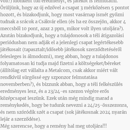
volt!) időnként tud eredményt, és játékot is felmutatni.
Örüljünk, hogy az új edzővel a csapat 3 mérkőzésen 5 pontot
hozott, és bizakodjunk, hogy most vasárnap ismét győzni
tudnak a srácok a Csákvár ellen (és ha ez összejön, akkor 4
meccsből 10 pont, azaz 2 ppm, mikor volt ilyen utoljára?).
Azután bizakodjunk, hogy a tulajdonosok a téli átigazolási
periódusban nem adják el a jelenlegi csapat legértékesebb
játékosait (tapasztalt/idősebb játékosok szerződtetéséről
felesleges is álmodozni), meg abban, hogy a tulajdonos
folyamatosan ki tudja majd fizetni a költségeket/béreket
(állítólag ezt vállalta a Metalcom, csak akkor miért vált
rendkívül sürgőssé egy szponzor felmutatása
novemberben?), és bízzunk abban, hogy a téli felkészülés
eredményes lesz, és a 23/24-es szezon végére erős
középcsapat leszünk. Ezek után még mindig marad a
reménykedés, hogy be tudunk nevezni a 24/25-összezonra,
és nem szóródik szét a csapat (sok játékosnak 2024 nyarán
lejár a szerződése).
Még szerencse, hogy a remény hal meg utoljára!!!