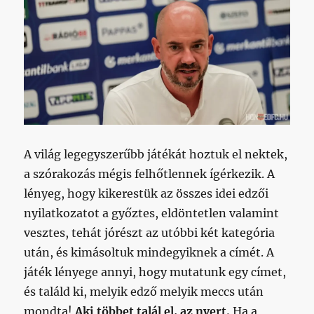
A világ legegyszerűbb játékát hoztuk el nektek,
a szórakozás mégis felhőtlennek ígérkezik. A
lényeg, hogy kikerestük az összes idei edzői
nyilatkozatot a győztes, eldöntetlen valamint
vesztes, tehát jórészt az utóbbi két kategória
után, és kimásoltuk mindegyiknek a címét. A
játék lényege annyi, hogy mutatunk egy címet,
és találd ki, melyik edző melyik meccs után
mondta!
Aki többet talál el, az nyert.
Ha a