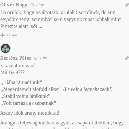
Olivér Nagy
2 éve
Én örülök, hogy leváltották, örülök Csertőinek, de ami
egyelőre tény, semmivel sem vagyunk most jobbak mint
Pinezits alatt, sőt …
0
Kertész Péter
2 éve
4 találatom van!
Mit fizet???
„Hiába támadtunk”
„Megérdemelt siófoki siker”
(Ez volt a legnehezebb!)
„Stabil volt a játékunk”
„Volt tartása a csapatnak”
Arany idők arany mondatai!
Amúgy a teljes agóniában vagyok a csapatot illetően, hogy