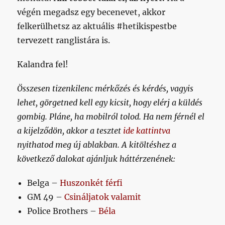
végén megadsz egy becenevet, akkor
felkerülhetsz az aktuális #hetikispestbe
tervezett ranglistára is.
Kalandra fel!
Összesen tizenkilenc mérkőzés és kérdés, vagyis
lehet, görgetned kell egy kicsit, hogy elérj a küldés
gombig. Pláne, ha mobilról tolod. Ha nem férnél el
a kijelződön, akkor a tesztet
ide kattintva
nyithatod meg új ablakban. A kitöltéshez a
következő dalokat ajánljuk háttérzenének:
Belga –
Huszonkét férfi
GM 49 –
Csináljatok valamit
Police Brothers –
Béla