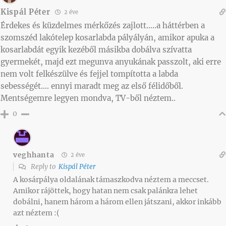
Kispál Péter
2 éve
Érdekes és küzdelmes mérkőzés zajlott…..a háttérben a
szomszéd lakótelep kosarlabda pályályán, amikor apuka a
kosarlabdát egyik kezéből másikba dobálva szívatta
gyermekét, majd ezt megunva anyukának passzolt, aki erre
nem volt felkészülve és fejjel tompította a labda
sebességét…. ennyi maradt meg az első félidőből.
Mentségemre legyen mondva, TV-ből néztem..
0
veghhanta
2 éve
Reply to
Kispál Péter
A kosárpálya oldalának támaszkodva néztem a meccset.
Amikor rájöttek, hogy hatan nem csak palánkra lehet
dobálni, hanem három a három ellen játszani, akkor inkább
azt néztem :(