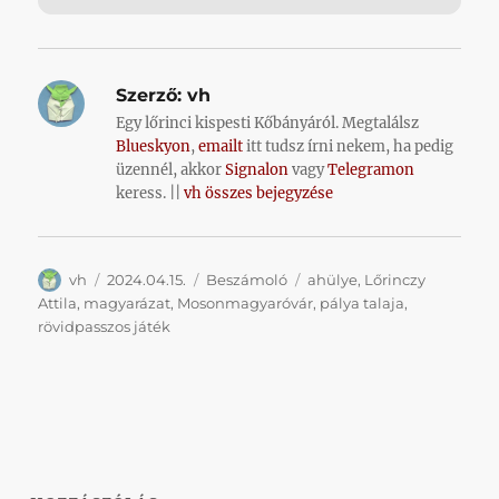
Szerző:
vh
Egy lőrinci kispesti Kőbányáról. Megtalálsz
Blueskyon
,
emailt
itt tudsz írni nekem, ha pedig
üzennél, akkor
Signalon
vagy
Telegramon
keress. ||
vh összes bejegyzése
Szerző
Közzétéve
Kategória
Címke
vh
2024.04.15.
Beszámoló
ahülye
,
Lőrinczy
Attila
,
magyarázat
,
Mosonmagyaróvár
,
pálya talaja
,
rövidpasszos játék