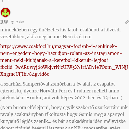
RW
2 éve
mindeközben egy önélzetes kis latol’ csalódott a kövesdi
vezetőkben, akik meg benne. Nem is értem.
https://www.csakfoci.hu/magyar-foci/nb-i-senkinek-
nem-engedem-hogy-hazudjon-rolam-az-instagramon-
ment-neki-klubjanak-a-keretbol-kikerult-legios?
fbclid=IwAR0wyj6oWkj7rNjcUIW5X7JrfAD7JeTOom_WINjJ
XngmcUiJIh784g7id6c
a szarházi Samperióval zsinórban 2 év alatt 2 csapatot
ejtenek ki, ilyenre Horváth Feri és Prukner mellett anno
játékosként Hrutka Jani volt képes 2002-ben és 03-ban :)
(Nem bírom elfelejteni, hogy egyik szakértő szurkertársunk
tavaly szakmányban rikoltozta hogy Gomis meg a spanyol
kutyaütő légiós zsenik… és bár az akadémia idén mélyvízbe
dobott titánjai beégni látszanak az NB2 mocsarába, azért