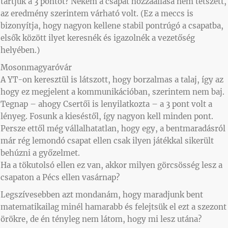
tartjuk a 3 pontot? Nekem a csapat hozzáállása nem tetszett,
az eredmény szerintem várható volt. (Ez a meccs is
bizonyítja, hogy nagyon kellene stabil pontrúgó a csapatba,
elsők között ilyet keresnék és igazolnék a vezetőség
helyében.)
Mosonmagyaróvár
A YT-on keresztül is látszott, hogy borzalmas a talaj, így az
hogy ez megjelent a kommunikációban, szerintem nem baj.
Tegnap – ahogy Csertői is lenyilatkozta – a 3 pont volt a
lényeg. Fosunk a kieséstől, így nagyon kell minden pont.
Persze ettől még vállalhatatlan, hogy egy, a bentmaradásról
már rég lemondó csapat ellen csak ilyen játékkal sikerült
behúzni a győzelmet.
Ha a tökutolsó ellen ez van, akkor milyen görcsösség lesz a
csapaton a Pécs ellen vasárnap?
Legszívesebben azt mondanám, hogy maradjunk bent
matematikailag minél hamarabb és felejtsük el ezt a szezont
örökre, de én tényleg nem látom, hogy mi lesz utána?