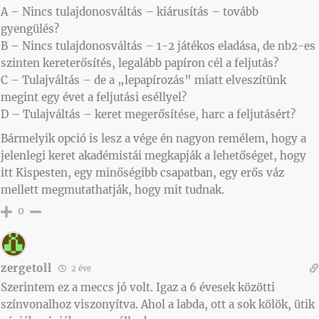
A – Nincs tulajdonosváltás – kiárusítás – tovább
gyengülés?
B – Nincs tulajdonosváltás – 1-2 játékos eladása, de nb2-es
szinten kereterősítés, legalább papíron cél a feljutás?
C – Tulajváltás – de a „lepapírozás” miatt elveszítünk
megint egy évet a feljutási eséllyel?
D – Tulajváltás – keret megerősítése, harc a feljutásért?
Bármelyik opció is lesz a vége én nagyon remélem, hogy a
jelenlegi keret akadémistái megkapják a lehetőséget, hogy
itt Kispesten, egy minőségibb csapatban, egy erős váz
mellett megmutathatják, hogy mit tudnak.
0
zergetoll
2 éve
Szerintem ez a meccs jó volt. Igaz a 6 évesek közötti
színvonalhoz viszonyítva. Ahol a labda, ott a sok kölök, ütik