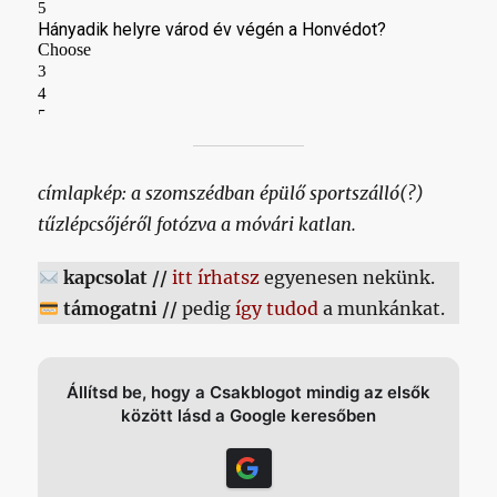
címlapkép: a szomszédban épülő sportszálló(?)
tűzlépcsőjéről fotózva a móvári katlan.
kapcsolat //
itt írhatsz
egyenesen nekünk.
támogatni //
pedig
így tudod
a munkánkat.
Állítsd be, hogy a Csakblogot mindig az elsők
között lásd a Google keresőben