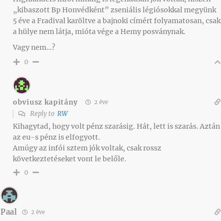
„kibaszott Bp Honvédként” zseniális légiósokkal megyünk
5 éve a Fradival karöltve a bajnoki címért folyamatosan, csak
a hülye nem látja, mióta vége a Hemy posványnak.
Vagy nem…?
0
obviusz kapitány
2 éve
Reply to
RW
Kihagytad, hogy volt pénz szarásig. Hát, lett is szarás. Aztán
az eu-s pénz is elfogyott.
Amúgy az infói sztem jók voltak, csak rossz
következtetéseket vont le belőle.
0
Paal
2 éve