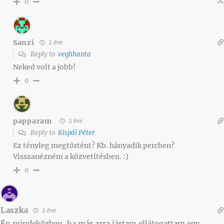
0
Sanzi
2 éve
Reply to
veghhanta
Neked volt a jobb!
0
papparam
2 éve
Reply to
Kispál Péter
Ez tényleg megtörtént? Kb. hányadik percben?
Visszanézném a közvetítésben. :)
0
Laszka
2 éve
Én mindeközben, ha már arra jártam ellátogattam egy