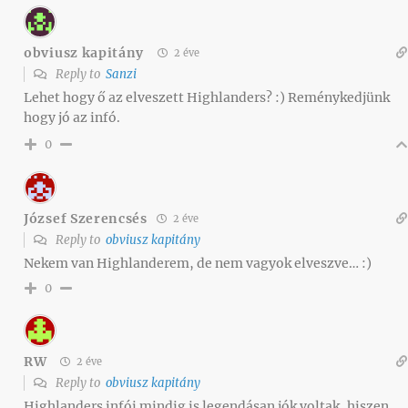
obviusz kapitány
2 éve
Reply to
Sanzi
Lehet hogy ő az elveszett Highlanders? :) Reménykedjünk
hogy jó az infó.
0
József Szerencsés
2 éve
Reply to
obviusz kapitány
Nekem van Highlanderem, de nem vagyok elveszve… :)
0
RW
2 éve
Reply to
obviusz kapitány
Highlanders infói mindig is legendásan jók voltak, hiszen