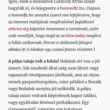
Igen, ezek a mondatok Lőrinczy Attila száját
hagyták el, és lejegyezte a
honvedfc.hu
.
(Sajnos
a honvedfc.hu annyira szarul van lefejlesztve, hogy
az internet múltjának megőrzésével foglalkozó
arhcive.org
képtelen lementeni a tartalmait, ezért
csak reméljük, hogy majd az
archive.today
megőrzi
a hálás utókornak. Persze a sütikezelő felugró
ablaka itt is kitakar egy csomó fontos részletet.)
A pálya talaja volt a hibás!
Nekünk ott van a jól
ismert, bár szurkoló által még nem látott vagy
tapasztalt rövidpasszos játékunk, ami az olyan
remek gyepszőnyegeken, mint például a Bozsik
vagy Budafok annyira jól működik. A pálya
talaja miatt voltunk képtelenek kaput találni,
vagy egyáltalán lövéssel próbálkozni. Egy
tizenegyesből, valamint egy hatalmas