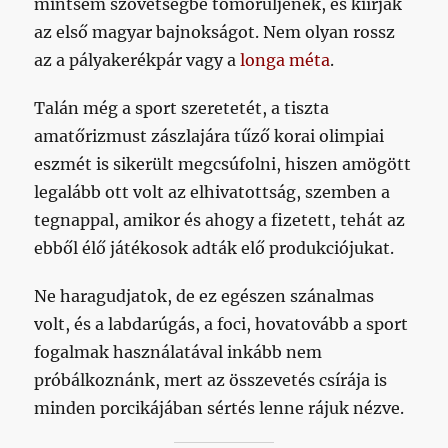
mintsem szövetségbe tömörüljenek, és kiírják
az első magyar bajnokságot. Nem olyan rossz
az a pályakerékpár vagy a
longa méta
.
Talán még a sport szeretetét, a tiszta
amatőrizmust zászlajára tűző korai olimpiai
eszmét is sikerült megcsúfolni, hiszen amögött
legalább ott volt az elhivatottság, szemben a
tegnappal, amikor és ahogy a fizetett, tehát az
ebből élő játékosok adták elő produkciójukat.
Ne haragudjatok, de ez egészen szánalmas
volt, és a labdarúgás, a foci, hovatovább a sport
fogalmak használatával inkább nem
próbálkoznánk, mert az összevetés csírája is
minden porcikájában sértés lenne rájuk nézve.