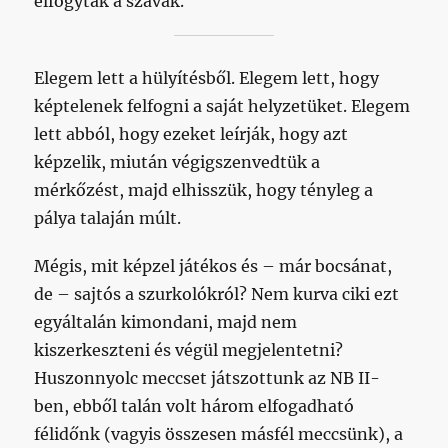
elfogytak a szavak.
Elegem lett a hülyítésből. Elegem lett, hogy
képtelenek felfogni a saját helyzetüket. Elegem
lett abból, hogy ezeket leírják, hogy azt
képzelik, miután végigszenvedtük a
mérkőzést, majd elhisszük, hogy tényleg a
pálya talaján múlt.
Mégis, mit képzel játékos és – már bocsánat,
de – sajtós a szurkolókról? Nem kurva ciki ezt
egyáltalán kimondani, majd nem
kiszerkeszteni és végül megjelentetni?
Huszonnyolc meccset játszottunk az NB II-
ben, ebből talán volt három elfogadható
félidőnk (vagyis összesen másfél meccsünk), a