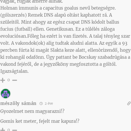
vágják, rúgják amerre állnak.
Holman immunis a capacitus goalus nevű betegségre.
(gólszerzés) Remek DNS alapú oltást kaphatott rá. A
szüleitől. Mint ahogy az egész csapat DNS kódolt ballus
fucius (futball) ellen. Genetikusan. Ez a túlélés záloga
evoluciósan.Főleg ha ezért is van fizetés. A talaj tényleg szar
volt. A vakondok(ok) alig tudtak aludni alatta. Az egyik a 93
percben fúrta ki magát Slakta keze alatt, ellenòrizendő, hogy
ki rohangál odafönn. Úgy pattant be Bocskay szabadrúgása a
vakond fejéről, de a jegyzőköny megfosztotta a góltól.
Igazságtalan.
0
mészöly sámán
2 éve
Gyozelmet nem magyarazni!?
Gomis ket meter, fejelt mar kapura!?
0