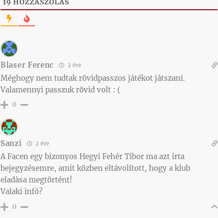
19
HOZZÁSZÓLÁS
Blaser Ferenc
2 éve
Méghogy nem tudtak rövidpasszos játékot játszani.
Valamennyi passzuk rövid volt : (
0
Sanzi
2 éve
A Facen egy bizonyos Hegyi Fehér Tibor ma azt írta
bejegyzésemre, amit közben eltávolított, hogy a klub
eladàsa megtörtént!
Valaki infó?
0