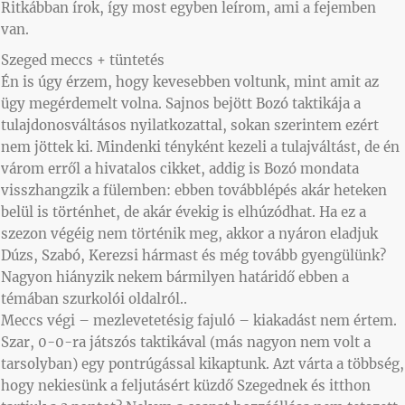
Ritkábban írok, így most egyben leírom, ami a fejemben
van.
Szeged meccs + tüntetés
Én is úgy érzem, hogy kevesebben voltunk, mint amit az
ügy megérdemelt volna. Sajnos bejött Bozó taktikája a
tulajdonosváltásos nyilatkozattal, sokan szerintem ezért
nem jöttek ki. Mindenki tényként kezeli a tulajváltást, de én
várom erről a hivatalos cikket, addig is Bozó mondata
visszhangzik a fülemben: ebben továbblépés akár heteken
belül is történhet, de akár évekig is elhúzódhat. Ha ez a
szezon végéig nem történik meg, akkor a nyáron eladjuk
Dúzs, Szabó, Kerezsi hármast és még tovább gyengülünk?
Nagyon hiányzik nekem bármilyen határidő ebben a
témában szurkolói oldalról..
Meccs végi – mezlevetetésig fajuló – kiakadást nem értem.
Szar, 0-0-ra játszós taktikával (más nagyon nem volt a
tarsolyban) egy pontrúgással kikaptunk. Azt várta a többség,
hogy nekiesünk a feljutásért küzdő Szegednek és itthon