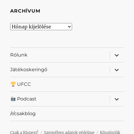
ARCHÍVUM
Archívum
almenü
Rólunk
szétnyit
almenü
Játékoskeringő
szétnyit
UFCC
almenü
Podcast
szétnyit
/r/csakblog
Csak a Kispest!
Személyes adatok védelme
Köszönjük