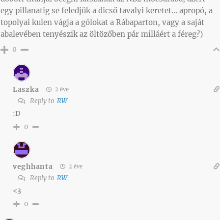
egy pillanatig se feledjük a dicső tavalyi keretet… apropó, a
topolyai kulen vágja a gólokat a Rábaparton, vagy a saját
abalevében tenyészik az öltözőben pár milláért a féreg?)
0
Laszka
2 éve
Reply to
RW
:D
0
veghhanta
2 éve
Reply to
RW
<3
0