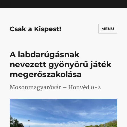
Mastodon
Csak a Kispest!
MENÜ
A labdarúgásnak
nevezett gyönyörű játék
megerőszakolása
Mosonmagyaróvár – Honvéd 0-2