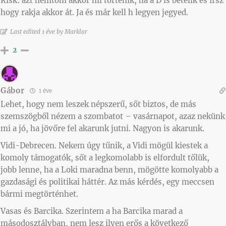
Risk: azt nemtom akkor mi történik, ha a D is betelik és írsz
hogy rakja akkor át. Ja és már kell h legyen jegyed.
Last edited 1 éve by Marklar
2
Gábor
1 éve
Lehet, hogy nem leszek népszerű, sőt biztos, de más
szemszögből nézem a szombatot – vasárnapot, azaz nekünk
mi a jó, ha jövőre fel akarunk jutni. Nagyon is akarunk.
Vidi-Debrecen. Nekem úgy tűnik, a Vidi mögül kiestek a
komoly támogatók, sőt a legkomolabb is elfordult tőlük,
jobb lenne, ha a Loki maradna benn, mögötte komolyabb a
gazdasági és politikai háttér. Az más kérdés, egy meccsen
bármi megtörténhet.
Vasas és Barcika. Szerintem a ha Barcika marad a
másodosztályban, nem lesz ilyen erős a következő