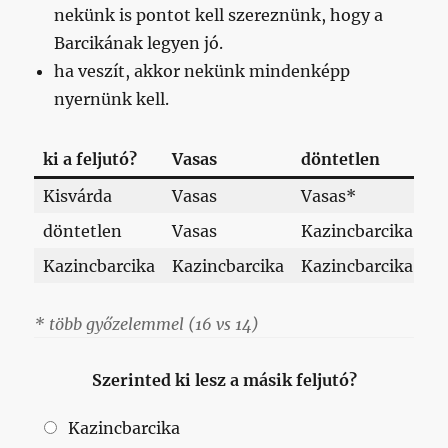
nekünk is pontot kell szereznünk, hogy a
Barcikának legyen jó.
ha veszít, akkor nekünk mindenképp
nyernünk kell.
ki a feljutó?
Vasas
döntetlen
H
Kisvárda
Vasas
Vasas*
Ka
döntetlen
Vasas
Kazincbarcika
Ka
Kazincbarcika
Kazincbarcika
Kazincbarcika
Ka
* több győzelemmel (16 vs 14)
Szerinted ki lesz a másik feljutó?
Kazincbarcika