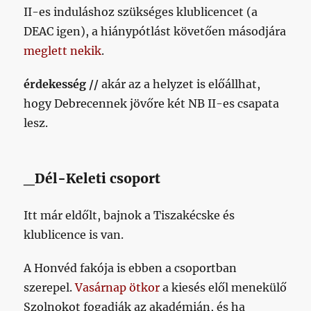
II-es induláshoz szükséges klublicencet (a
DEAC igen), a hiánypótlást követően másodjára
meglett nekik
.
érdekesség //
akár az a helyzet is előállhat,
hogy Debrecennek jövőre két NB II-es csapata
lesz.
_Dél-Keleti csoport
Itt már eldőlt, bajnok a Tiszakécske és
klublicence is van.
A Honvéd fakója is ebben a csoportban
szerepel.
Vasárnap ötkor
a kiesés elől menekülő
Szolnokot fogadják az akadémián, és ha