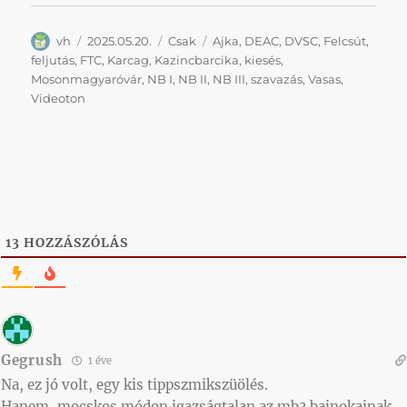
Szerző
Közzétéve
Kategória
Címke
vh
2025.05.20.
Csak
Ajka
,
DEAC
,
DVSC
,
Felcsút
,
feljutás
,
FTC
,
Karcag
,
Kazincbarcika
,
kiesés
,
Mosonmagyaróvár
,
NB I
,
NB II
,
NB III
,
szavazás
,
Vasas
,
Videoton
13
HOZZÁSZÓLÁS
Gegrush
1 éve
Na, ez jó volt, egy kis tippszmikszüölés.
Hanem, mocskos módon igazságtalan az mb3 bajnokainak