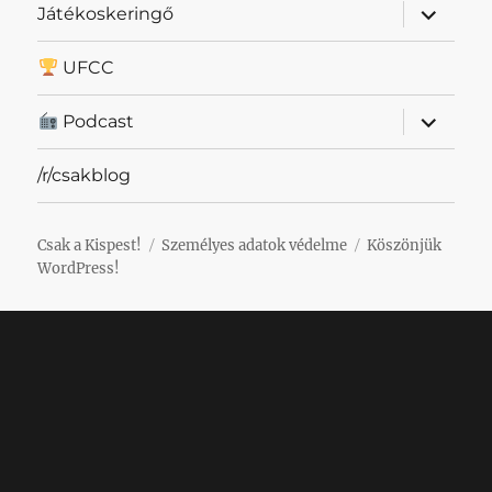
almenü
Játékoskeringő
szétnyit
UFCC
almenü
Podcast
szétnyit
/r/csakblog
Csak a Kispest!
Személyes adatok védelme
Köszönjük
WordPress!