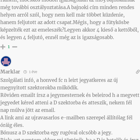
még további osztályoztatása.A bajnoki cím minden rendes
helyen arról szól, hogy nem kell már többet küzdenie,
hanem feljutott az adott csapat.Mégis, hogy a fütykösbe
képzelték ezt az emeleszék?Legyen akkor 4 kieső a kettőből,
és legyen 4 feljutó, ennél még az is igazságosabb.
1
Marklar
1 éve
Szolgálati infó, a honved fc n leirt jegyatkeres az új
megnyitott szektorokba működik.
Röviden emailt írsz a jegymesternek és beleirod h a megvett
jegyedet kéred atteni a D szektorba és atteszik, nekem fél
nap múlva jött az email.
A link ami az ujravasarlos e-mailben szerepel állítólag fél
óráig éles.
Bónusz a D szektorba egy rugóval olcsóbb a jegy.