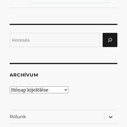
Keresés
ARCHÍVUM
Archívum
almenü
Rólunk
szétnyit