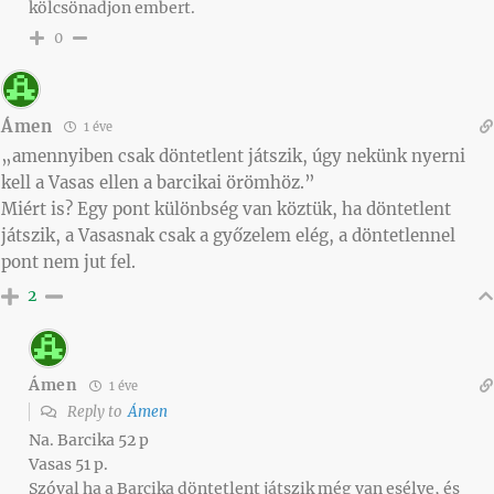
kölcsönadjon embert.
0
Ámen
1 éve
„amennyiben csak döntetlent játszik, úgy nekünk nyerni
kell a Vasas ellen a barcikai örömhöz.”
Miért is? Egy pont különbség van köztük, ha döntetlent
játszik, a Vasasnak csak a győzelem elég, a döntetlennel
pont nem jut fel.
2
Ámen
1 éve
Reply to
Ámen
Na. Barcika 52 p
Vasas 51 p.
Szóval ha a Barcika döntetlent játszik még van esélye, és