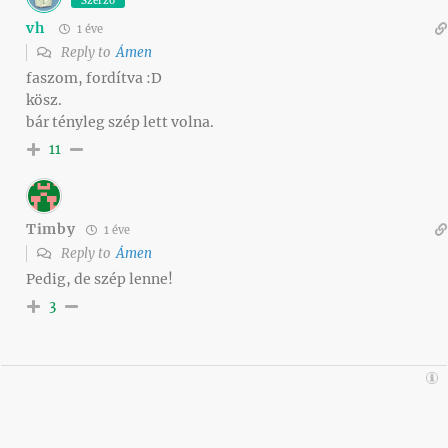
Szerző
vh
1 éve
Reply to
Ámen
faszom, fordítva :D
kösz.
bár tényleg szép lett volna.
11
Timby
1 éve
Reply to
Ámen
Pedig, de szép lenne!
3