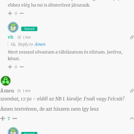
ehhez elég ha mi is döntetlent játszunk.
0
Szerző
vh
1 éve
Reply to
Ámen
Mert rosszul olvastam a táblázatom és elírtam. Javítva,
köszi.
0
Ámen
1 éve
szombat, 17:30 – eldől az NB I. kiesője: Fradi vagy Felcsút?
Ámen testvérem, de azt hiszem nem így lesz
7