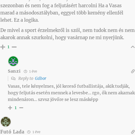
szezonban és nem fog a feljutásért harcolni Ha a Vasas
marad a másodosztályban, eggyel több kemény ellenfél
lehet. Ez a logika.
De mivel a sport érzelmekről is szól, nem tudok nem és nem
akarok annak szurkolni, hogy vasárnap ne mi nyerjünk.
1
Sanzi
1 éve
Reply to
Gábor
Vasas, tele kényelmes, jól kereső futballistája, akik tudják,
hogy feljutás esetén mennek a levesbe… rgo, ők nem akarnak
mindenáron… szvsz jövőre se lesz másképp
1
Futó Lada
1 éve