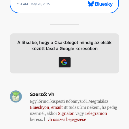
Állítsd be, hogy a Csakblogot mindig az elsők
között lásd a Google keresőben
Szerző:
vh
Egy lőrinci kispesti Kőbányáról. Megtalálsz
Blueskyon
,
emailt
itt tudsz írni nekem, ha pedig
üzennél, akkor
Signalon
vagy
Telegramon
keress. ||
vh összes bejegyzése