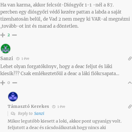
Ha van karma, akkor felcsút-Diósgyőr 1-1 -nél a 87.
percben egy diósgyőri védő kezére pattan a labda a saját
tizenhatosán belül, de Vad 2 nem megy ki VAR-al megnézni
,tovább-ot int és marad a döntetlen.
2
Sanzi
1 éve
Lehet olyan forgatókönyv, hogy a deac feljut és láki
kiesik??? Csak emlékeztetőül a deac a láki fiókcsapata…
0
Támasztó Kerekes
1 éve
Reply to
Sanzi
Mikor legutóbb kiesett a loki, akkor pont ugyanígy volt.
feljutott a deac és rácsdoálkoztak hogy nincs aki