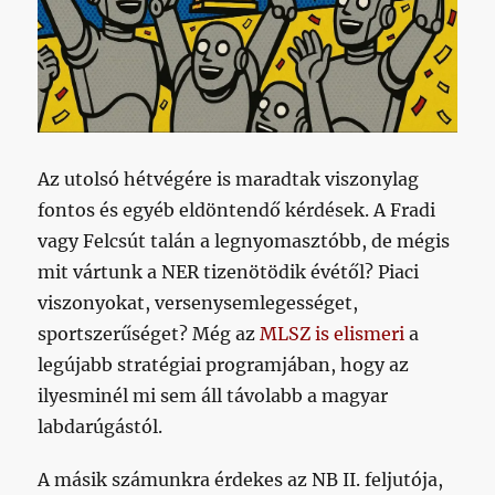
Az utolsó hétvégére is maradtak viszonylag
fontos és egyéb eldöntendő kérdések. A Fradi
vagy Felcsút talán a legnyomasztóbb, de mégis
mit vártunk a NER tizenötödik évétől? Piaci
viszonyokat, versenysemlegességet,
sportszerűséget? Még az
MLSZ is elismeri
a
legújabb stratégiai programjában, hogy az
ilyesminél mi sem áll távolabb a magyar
labdarúgástól.
A másik számunkra érdekes az NB II. feljutója,