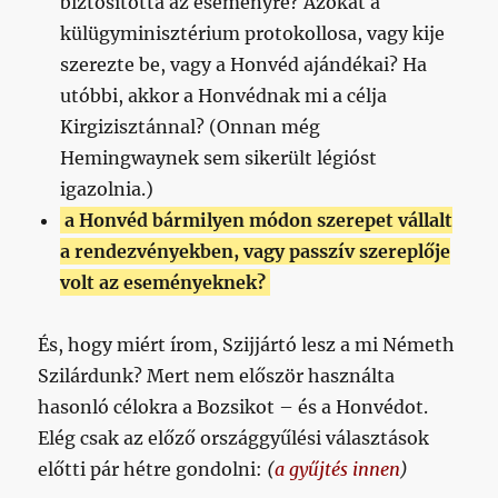
biztosította az eseményre? Azokat a
külügyminisztérium protokollosa, vagy kije
szerezte be, vagy a Honvéd ajándékai? Ha
utóbbi, akkor a Honvédnak mi a célja
Kirgizisztánnal? (Onnan még
Hemingwaynek sem sikerült légióst
igazolnia.)
a Honvéd bármilyen módon szerepet vállalt
a rendezvényekben, vagy passzív szereplője
volt az eseményeknek?
És, hogy miért írom, Szijjártó lesz a mi Németh
Szilárdunk? Mert nem először használta
hasonló célokra a Bozsikot – és a Honvédot.
Elég csak az előző országgyűlési választások
előtti pár hétre gondolni:
(
a gyűjtés innen
)