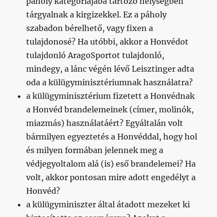
páholy kategóriájába tartozó helységben
tárgyalnak a kirgizekkel. Ez a páholy
szabadon bérelhető, vagy fixen a
tulajdonosé? Ha utóbbi, akkor a Honvédot
tulajdonló AragoSportot tulajdonló,
mindegy, a lánc végén lévő Leisztinger adta
oda a külügyminisztériumnak használatra?
a külügyminisztérium fizetett a Honvédnak
a Honvéd brandelemeinek (címer, molinók,
miazmás) használatáért? Egyáltalán volt
bármilyen egyeztetés a Honvéddal, hogy hol
és milyen formában jelennek meg a
védjegyoltalom alá (is) eső brandelemei? Ha
volt, akkor pontosan mire adott engedélyt a
Honvéd?
a külügyminiszter által átadott mezeket ki