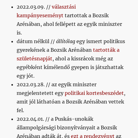
2022.03.09. //
választási
kampányeseményt
tartottak a Bozsik
Arénában, ahol fellépett az egyik miniszter
is.
dátum nélkül //
állítólag
egy ismert politikus
gyerekének a Bozsik Arénában
tartották a
születésnapját
, ahol a kissrácok még az
egyébként kímélendő gyepen is játszhattak
egy jót.
2022.03.28. // az egyik miniszter
megjelentetett egy
politikai kortesbeszédet
,
amit jól láthatóan a Bozsik Arénában vettek
fel.
2022.04.01. // a Puskás-unokák
állampolgársági bizonyítványait a Bozsik
Arénában adták át, és
ezt a rendezvényt
az