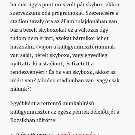
ha már úgyis pont üres volt pár skybox, akkor
szervezzünk oda programokat. Szerencsére a
stadion tavaly óta az állam tulajdonában van,
bár a bérelt skyboxokat ez a változás úgy
tudom nem érinti, azokat bármikor lehet
használni. (Vajon a külügyminisztériumnak
van saját, bérelt skyboxa, vagy egyedileg
nyittatta ki a stadiont, és fizetett a
rendezvényért? És ha van skyboxa, akkor az
miért van? Minden stadionban van, vagy csak
nálunk?)
Egyébként a rettentő munkabírású
külügyminiszter az egész péntek délelőttjét a
Bozsikban töltötte:
9 óra 16 perc //
az
első bejegyzés
a