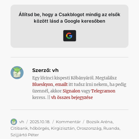
Állítsd be, hogy a Csakblogot mindig az elsők
között lásd a Google keresőben
Szerző:
vh
Egy lőrinci kispesti Kőbányáról. Megtalálsz
Blueskyon
,
emailt
itt tudsz írni nekem, ha pedig
üzennél, akkor
Signalon
vagy
Telegramon
keress. ||
vh összes bejegyzése
Szerző
Közzétéve
Kategória
Címke
vh
2025.10.18.
Kommentár
Bozsik Aréna
,
Citibank
,
hőbörgés
,
Kirgizisztán
,
Oroszország
,
Ruanda
,
Szijjártó Péter