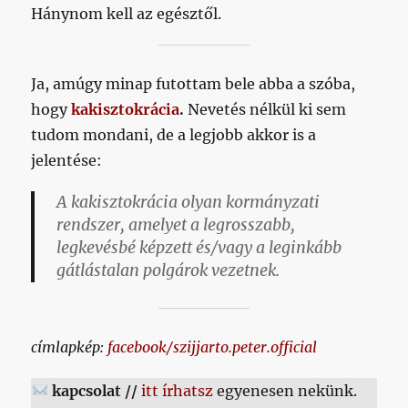
Hánynom kell az egésztől.
Ja, amúgy minap futottam bele abba a szóba,
hogy
kakisztokrácia
.
Nevetés nélkül ki sem
tudom mondani, de a legjobb akkor is a
jelentése:
A kakisztokrácia olyan kormányzati
rendszer, amelyet a legrosszabb,
legkevésbé képzett és/vagy a leginkább
gátlástalan polgárok vezetnek.
címlapkép:
facebook/szijjarto.peter.official
kapcsolat //
itt írhatsz
egyenesen nekünk.