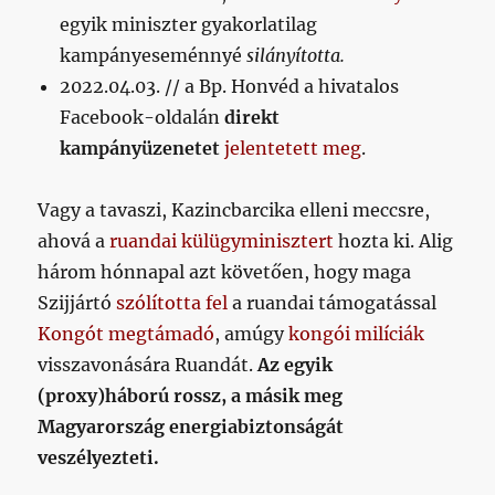
egyik miniszter gyakorlatilag
kampányeseménnyé
silányította.
2022.04.03. // a Bp. Honvéd a hivatalos
Facebook-oldalán
direkt
kampányüzenetet
jelentetett meg
.
Vagy a tavaszi, Kazincbarcika elleni meccsre,
ahová a
ruandai külügyminisztert
hozta ki. Alig
három hónnapal azt követően, hogy maga
Szijjártó
szólította fel
a ruandai támogatással
Kongót megtámadó
, amúgy
kongói milíciák
visszavonására Ruandát.
Az egyik
(proxy)háború rossz, a másik meg
Magyarország energiabiztonságát
veszélyezteti.