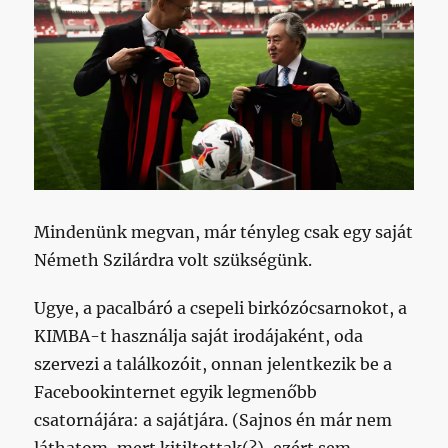
Mindenünk megvan, már tényleg csak egy saját
Németh Szilárdra volt szükségünk.
Ugye, a pacalbáró a csepeli birkózócsarnokot, a
KIMBA-t használja saját irodájaként, oda
szervezi a találkozóit, onnan jelentkezik be a
Facebookinternet egyik legmenőbb
csatornájára: a sajátjára. (Sajnos én már nem
láthatom, mert kitiltottak(?), ezért sem