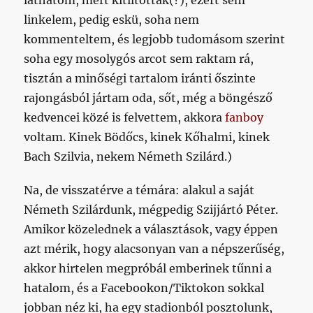
linkelem, pedig eskü, soha nem
kommenteltem, és legjobb tudomásom szerint
soha egy mosolygós arcot sem raktam rá,
tisztán a minőségi tartalom iránti őszinte
rajongásból jártam oda, sőt, még a böngésző
kedvencei közé is felvettem, akkora
fanboy
voltam. Kinek Bödőcs, kinek Kőhalmi, kinek
Bach Szilvia, nekem Németh Szilárd.)
Na, de visszatérve a témára: alakul a saját
Németh Szilárdunk, mégpedig Szijjártó Péter.
Amikor közelednek a választások, vagy éppen
azt mérik, hogy alacsonyan van a népszerűség,
akkor hirtelen megpróbál emberinek tűnni a
hatalom, és a Facebookon/Tiktokon sokkal
jobban néz ki, ha egy stadionból posztolunk,