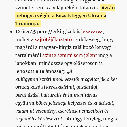
szüneteiben is a világbékén dolgozik.
Aztán
nehogy a végén a Bozsik legyen Ukrajna
Trianonja.
12 óra 45 perc //
a kirgizek is
lezavarva
,
mehet a
sajtótájékoztató
. Érdekesség, hogy
magáról a magyar-kirgiz találkozó lényegi
tartalmáról
szinte semmi sem jelent
meg a
lapokban, mindössze egy előzetesen is
lehozott általánosság:
„A
külügyminisztériumok vezetői megvitatják a két
ország közötti kereskedelmi, gazdasági,
beruházási, kulturális és humanitárius
együttműködés jelenlegi helyzetét és kilátásait,
valamint véleményt cserélnek nemzetközi és
regionális kérdésekről.”
Amúgy tényleg, mégis
mi a francról lehet tárgyalni ilyen gyakran