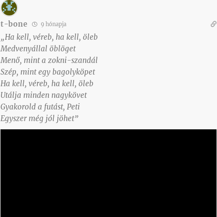
t-bone
9 hónapja
„Ha kell, véreb, ha kell, öleb
Medvenyállal öblöget
Menő, mint a zokni-szandál
Szép, mint egy bagolyköpet
Ha kell, véreb, ha kell, öleb
Utálja minden nagykövet
Gyakorold a futást, Peti
Egyszer még jól jöhet”