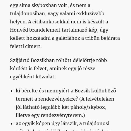
egy sima skyboxban volt, és nem a
tulajdonosiban, vagy valami exkluzívabb
helyen. A citibankosokkal nem is készült a
Honvéd brandelemeit tartalmazó kép, úgy
kellett hozzáadni a galériához a tribün bejárata
feletti címert.
Szijjártó Bozsikban töltött délelőttje több
kérdést is felvet, aminek egy jó része
egyébként közadat:
ki bérelte és mennyiért a Bozsik különböző
termeit a rendezvényekre? (A felvételeken
jól látható legalább két páholy/skybox,
illetve egy rendezvényterem.)
az egyik képen úgy látszik, a tulajdonosi