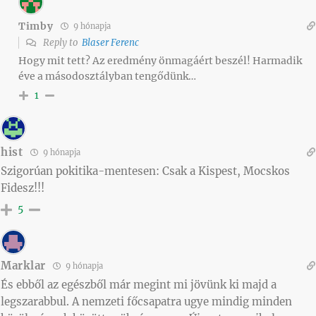
Timby
9 hónapja
Reply to
Blaser Ferenc
Hogy mit tett? Az eredmény önmagáért beszél! Harmadik
éve a másodosztályban tengődünk…
1
hist
9 hónapja
Szigorúan pokitika-mentesen: Csak a Kispest, Mocskos
Fidesz!!!
5
Marklar
9 hónapja
És ebből az egészből már megint mi jövünk ki majd a
legszarabbul. A nemzeti főcsapatra ugye mindig minden