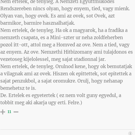
Nem ertelek, de tenyleg. A Nemzeti Egyuttmukodes
Rendszereben nincs olyan, hogy enyem, tied, vagy mienk.
Olyan van, hogy ovek. Es ami az ovek, sot Ovek, azt
barmikor, barmire hasznalhatjak.
Nem ertelek, de tenyleg. Ha ok a magyarok, ha a fradika a
nemzeth csapata, es a Mini-szter ur neha zoldfeherben
pozol itt-ott, attol meg a Homved az ove. Nem a tied, vagy
az enyem. Az ove. Nemzethi Hitbizomany ami tulajdonos es
vezetoseg kijelolessel, meg sajat stadionnal jar.
Nem ertelek, de tenyleg. Orulnod kene, hogy ok bemutatjak
a vilagnak ami az ovek. Hiszen ok epittettek, sot epitettek a
sajat penzukbol, a sajat oromukre. Orulj, hogy nehanap
bemehetsz te is.
De. Ertelek es egyetertek ( ez nem volt guny egyedul, a
tobbit meg aki akarja ugy erti. Felre.)
11