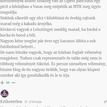
körülmények között szükség van az Újpest pancsikol egy
picit a kőolajban a Vasas meg otépézik az MTK meg úgyis
megoldja.
Nekünk sikerült egy nb2 t kilobbizni és évekig rajtunk
marad még a kakadu árnyéka.
Kíváncsi vagyok a Leisztinger meddig marad, ha fordul a
kocka és borul a bili.
Nagyon kéne megint pár évre egy hasznos idióta a sok
futóbolond helyett…
De naon büszke vagyok, hogy az írásban foglalt vélemény
megjelent. Tudom csak reprezentatív és talán még nem is
többség véleményét tükrözi. És persze személyes vélemény,
hiszen blog de én nagyon örülök, hogy van olyan kispest
szurker aki így gondolkodik és le is írja.
10
Erthetetlen
9 hónapja