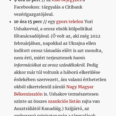
Facebookon: tárgyalás a Citibank
vezérigazgatójával.
10 óra 15 perc //
egy
gyors telefon
Yuri
Ushakovval, a orosz elnök külpolitikai
főtanácsadójával. (Ő volt az, aki még 2022
februárjában, napokkal az Ukrajna ellen
indított orosz támadás előtt is azt mondta,
nem érti, miért terjesztenek
hamis
információkat az orosz szándékokról.
Pedig
akkor már túl voltunk a háború elkerülése
érdekében szervezett, ám valami érthetetlen
okból sikertelenül záruló
Nagy Magyar
Békemisszión
is. Ushakov természetesen
szinte az összes
szankciós listán
rajta van
Ausztráliától Kanadáig.) Szijjártó, az
emberarcú miniszter még a tárgyalások