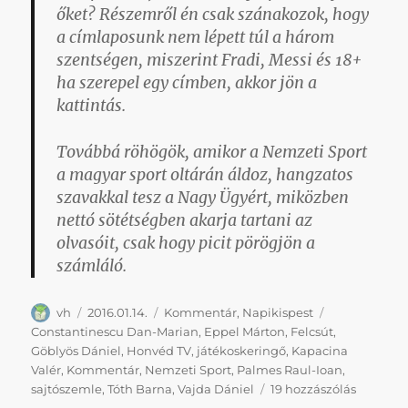
őket? Részemről én csak szánakozok, hogy
a címlaposunk nem lépett túl a három
szentségen, miszerint Fradi, Messi és 18+
ha szerepel egy címben, akkor jön a
kattintás.
Továbbá röhögök, amikor a Nemzeti Sport
a magyar sport oltárán áldoz, hangzatos
szavakkal tesz a Nagy Ügyért, miközben
nettó sötétségben akarja tartani az
olvasóit, csak hogy picit pörögjön a
számláló.
Szerző
Közzétéve
Kategória
Címke
vh
2016.01.14.
Kommentár
,
Napikispest
Constantinescu Dan-Marian
,
Eppel Márton
,
Felcsút
,
Göblyös Dániel
,
Honvéd TV
,
játékoskeringő
,
Kapacina
Valér
,
Kommentár
,
Nemzeti Sport
,
Palmes Raul-Ioan
,
Napikisp
sajtószemle
,
Tóth Barna
,
Vajda Dániel
19 hozzászólás
2016.01.1