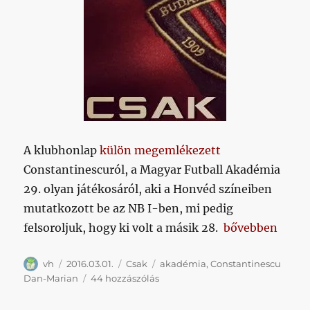
A klubhonlap
külön megemlékezett
Constantinescuról, a Magyar Futball Akadémia
29. olyan játékosáról, aki a Honvéd színeiben
mutatkozott be az NB I-ben, mi pedig
„Akadémistáink
felsoroljuk, hogy ki volt a másik 28.
bővebben
Szerző
Közzétéve
Kategória
Címke
vh
2016.03.01.
Csak
akadémia
,
Constantinescu
Akadémistáink
Dan-Marian
44 hozzászólás
az
élvonalban