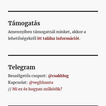
című
bejegyz
Támogatás
Amennyiben támogatnál minket, akkor a
lehetőségekről
itt találsz információt
.
Telegram
Beszélgetős csoport:
@csakblog
Kapcsolat:
@veghhanta
//
Mi ez és hogyan működik?