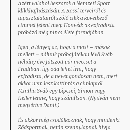
Azért valahol beszarok a Nemzeti Sport
klikkhajhászásán. A Rossi terveiről és
tapasztalatairól szóló cikk a következő
címmel jelent meg:
Honvéd: az exfradista
próbázó még nincs élete formájában
Igen, a lényeg az, hogy a most – mások
mellett – nálunk próbajátékon lévő Sváb
néhány éve játszott pár meccset a
Fradiban, így oda lehet írni, hogy
exfradista, de a nevét gondosan nem, mert
akkor nem lesz kattintás a címlapról.
Mintha Sváb egy Lipcsei, Simon vagy
Keller lenne, hogy számítson. (Nyilván nem
megsértve Danit.)
És akkor még csodálkoznak, hogy mindenki
Ződsportnak
, netán szennylapnak hívja