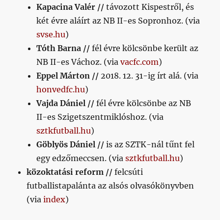
Kapacina Valér //
távozott Kispestről, és
két évre aláírt az NB II-es Sopronhoz. (via
svse.hu
)
Tóth Barna //
fél évre kölcsönbe került az
NB II-es Váchoz. (via
vacfc.com
)
Eppel Márton //
2018. 12. 31-ig írt alá. (via
honvedfc.hu
)
Vajda Dániel //
fél évre kölcsönbe az NB
II-es Szigetszentmiklóshoz. (via
sztkfutball.hu
)
Göblyös Dániel //
is az SZTK-nál tűnt fel
egy edzőmeccsen. (via
sztkfutball.hu
)
közoktatási reform //
felcsúti
futballistapalánta az alsós olvasókönyvben
(via
index
)