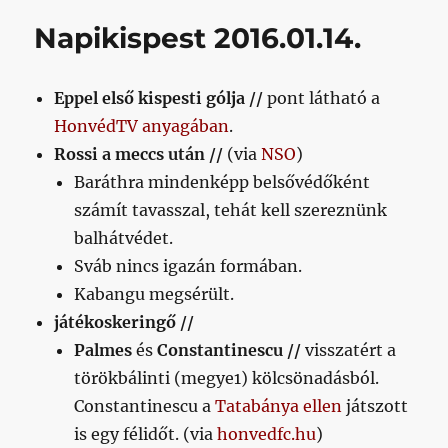
című
Napikispest 2016.01.14.
bejegyzéshez
Eppel első kispesti gólja //
pont látható a
HonvédTV anyagában
.
Rossi a meccs után //
(via
NSO
)
Baráthra mindenképp belsővédőként
számít tavasszal, tehát kell szereznünk
balhátvédet.
Sváb nincs igazán formában.
Kabangu megsérült.
játékoskeringő //
Palmes
és
Constantinescu
//
visszatért a
törökbálinti (megye1) kölcsönadásból.
Constantinescu a
Tatabánya ellen
játszott
is egy félidőt. (via
honvedfc.hu
)