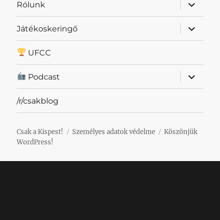
almenü
Rólunk
szétnyit
almenü
Játékoskeringő
szétnyit
UFCC
almenü
Podcast
szétnyit
/r/csakblog
Csak a Kispest!
Személyes adatok védelme
Köszönjük
WordPress!