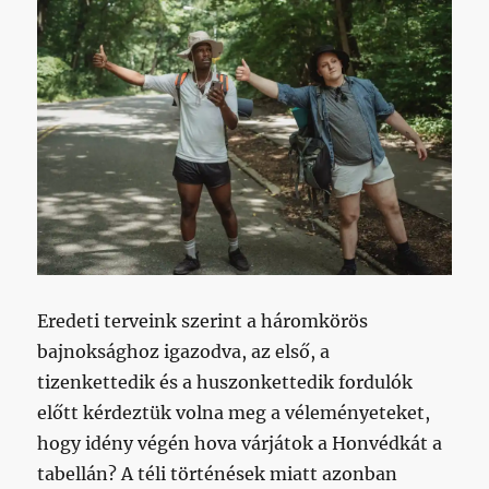
akkor
is
az
ötödik
helyre
vártátok
a
csapatot
című
bejegyzéshez
Eredeti terveink szerint a háromkörös
bajnoksághoz igazodva, az első, a
tizenkettedik és a huszonkettedik fordulók
előtt kérdeztük volna meg a véleményeteket,
hogy idény végén hova várjátok a Honvédkát a
tabellán? A téli történések miatt azonban