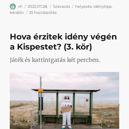
Szerző
Közzétéve
Kategória
Címke
vh
2022.07.28.
Szavazás
helyezés
,
idénytipp
,
Jöhetnek
kérdőív
25 hozzászólás
az
idénytippek
(1.
Hova érzitek idény végén
kör)
című
a Kispestet? (3. kör)
bejegyzéshez
Játék és kattintgatás két percben.