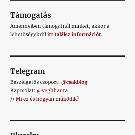
AL
OLD
AL
Támogatás
Amennyiben támogatnál minket, akkor a
lehetőségekről
itt találsz információt
.
Telegram
Beszélgetős csoport:
@csakblog
Kapcsolat:
@veghhanta
//
Mi ez és hogyan működik?