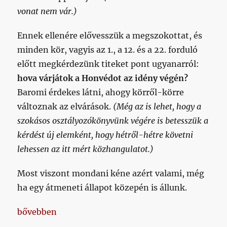
vonat nem vár.)
Ennek ellenére elővesszük a megszokottat, és
minden kör, vagyis az 1., a 12. és a 22. forduló
előtt megkérdezünk titeket pont ugyanarról:
hova várjátok a Honvédot az idény végén?
Baromi érdekes látni, ahogy körről-körre
változnak az elvárások.
(Még az is lehet, hogy a
szokásos osztályozókönyvünk végére is betesszük a
kérdést új elemként, hogy hétről-hétre követni
lehessen az itt mért közhangulatot.)
Most viszont mondani kéne azért valami, még
ha egy átmeneti állapot közepén is állunk.
„Jöhetnek az idénytippek (1. kör)”
bővebben