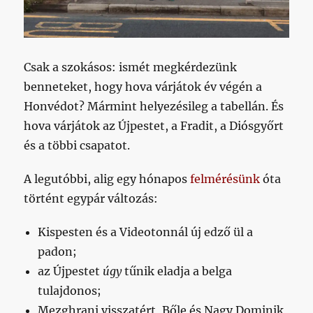
Csak a szokásos: ismét megkérdezünk
benneteket, hogy hova várjátok év végén a
Honvédot? Mármint helyezésileg a tabellán. És
hova várjátok az Újpestet, a Fradit, a Diósgyőrt
és a többi csapatot.
A legutóbbi, alig egy hónapos
felmérésünk
óta
történt egypár változás:
Kispesten és a Videotonnál új edző ül a
padon;
az Újpestet
úgy
tűnik eladja a belga
tulajdonos;
Mezghrani visszatért, Bőle és Nagy Dominik