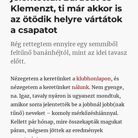
Klemenzt, ti már akkor is
kör)
című
az ötödik helyre vártátok
bejegyzéshez
a csapatot
Rég rettegtem ennyire egy semmiből
feltűnő banánhéjtól, mint az idei tavasz
előtt.
Nézegetem a keretünket a
klubhonlapon
, és
nézegetem a keretünket
nálunk
. Nem gyenge,
na. Igaz, tavaly nyáron is ugyanezt mondtuk,
amikor sorra jelentették be a jobbnál jobb(nak
tűnő) neveket – komoly mérkőzéshiánnyal.
Kellett pár hónap, mire összekapták magukat
páran, mégsem jöttek az eredmények