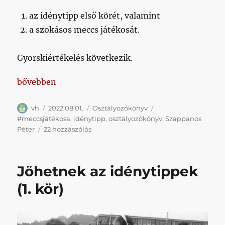
az idénytipp első körét, valamint
a szokásos meccs játékosát.
Gyorskiértékelés következik.
„Idénytipp, meccs játékosa”
bővebben
Szerző
Közzétéve
Kategória
Címke
vh
2022.08.01.
Osztályozókönyv
#meccsjátékosa
,
idénytipp
,
osztályozókönyv
,
Szappanos
Idénytipp,
Péter
22 hozzászólás
meccs
játékosa
című
Jöhetnek az idénytippek
bejegyzéshez
(1. kör)