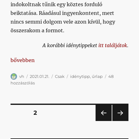
indokoltnak tűnik egy köztes forduló
beiktatása. Ráadásul ingyenkontent, mert
nincs semmi dolgom vele azon kívül, hogy
összerakom a formot.
A korábbi idénytippeket
itt találjátok
.
„Hova érzitek idény végén a Kispestet? (tél)”
bővebben
Szerző
Közzétéve
Kategória
Címke
vh
2021.01.21.
Csak
idénytipp
,
űrlap
48
Hova
hozzászólás
érzitek
idény
végén
a
Bejegyzések
OLDAL
2
Kispestet?
(tél)
ELŐ
KÖV
lapozása
című
ZŐ
ETKE
bejegyzéshez
OLD
ZŐ