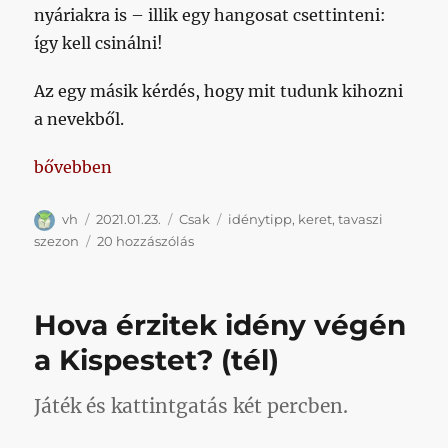
nyáriakra is – illik egy hangosat csettinteni:
így kell csinálni!
Az egy másik kérdés, hogy mit tudunk kihozni
a nevekből.
„Amikor még be sem jelentettük Bardeát és Klemenzt,
bővebben
Szerző
Közzétéve
Kategória
Címke
vh
2021.01.23.
Csak
idénytipp
,
keret
,
tavaszi
Amikor
szezon
20 hozzászólás
még
be
sem
Hova érzitek idény végén
jelentettük
Bardeát
a Kispestet? (tél)
és
Klemenzt,
Játék és kattintgatás két percben.
ti
már