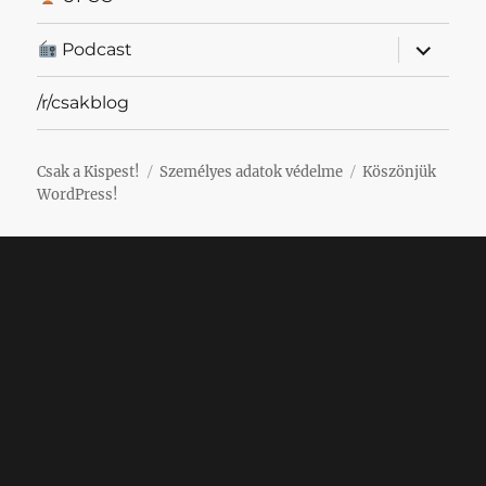
almenü
Podcast
szétnyit
/r/csakblog
Csak a Kispest!
Személyes adatok védelme
Köszönjük
WordPress!