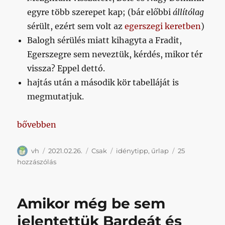
egyre több szerepet kap; (bár előbbi
állítólag
sérült, ezért sem volt az
egerszegi keretben
)
Balogh sérülés miatt kihagyta a Fradit,
Egerszegre sem neveztük, kérdés, mikor tér
vissza? Eppel dettó.
hajtás után a második kör tabelláját is
megmutatjuk.
„Hova érzitek idény végén a Kispestet? (3. kör)”
bővebben
Szerző
Közzétéve
Kategória
Címke
vh
2021.02.26.
Csak
idénytipp
,
űrlap
25
Hova
hozzászólás
érzitek
idény
végén
Amikor még be sem
a
Kispestet?
jelentettük Bardeát és
(3.