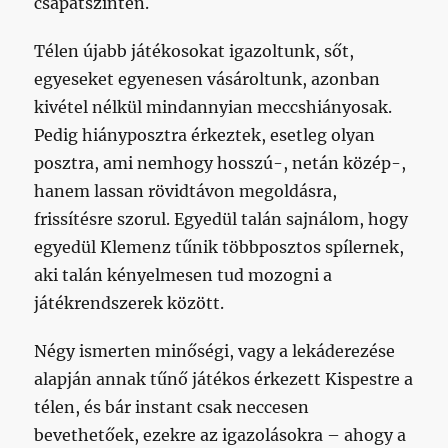
csapatszinten.
Télen újabb játékosokat igazoltunk, sőt,
egyeseket egyenesen vásároltunk, azonban
kivétel nélkül mindannyian meccshiányosak.
Pedig hiányposztra érkeztek, esetleg olyan
posztra, ami nemhogy hosszú-, netán közép-,
hanem lassan rövidtávon megoldásra,
frissítésre szorul. Egyedül talán sajnálom, hogy
egyedül Klemenz tűnik többposztos spílernek,
aki talán kényelmesen tud mozogni a
játékrendszerek között.
Négy ismerten minőségi, vagy a lekáderezése
alapján annak tűnő játékos érkezett Kispestre a
télen, és bár instant csak neccesen
bevethetőek, ezekre az igazolásokra – ahogy a