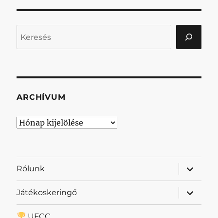
Keresés
ARCHÍVUM
Archívum
almenü
Rólunk
szétnyit
almenü
Játékoskeringő
szétnyit
UFCC