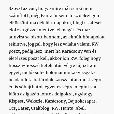
Szóval az van, hogy amire már senki nem
számított, még Fanta úr sem, hisz délczegen
elköszönt ma délelőtt napokra, blogfrissítések
elől zsírgőzzel mentve fel magát, és már
annyira se bízott bennem, az elmúlt hónapokat
tekintve, joggal, hogy lesz valaha valami RW
poszt, pedig lesz, mert ha Karácsony van és
életérzés poszt kell, akkor jön RW, főleg hogy
hosszú-hosszú hetek után végre fújhattam
egyet, meló-suli-diplomamunka-vizsgák-
beadandók-határidők káosza után most végre
én is sóhajthatok egyet és végre megint van
időm az igazán fontos dolgokra, úgyhogy
Kispest, Wekerle, Karácsony, Bajnokcsapat,
Öcs, Fater, Csakblog, RW, Hanta, Ábel,