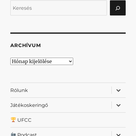
Keresés
ARCHÍVUM
Archívum
almenü
Rólunk
szétnyit
almenü
Játékoskeringő
szétnyit
UFCC
almenü
Podcast