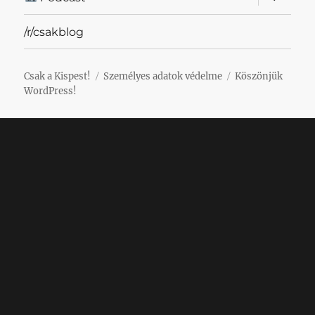
szétnyit
/r/csakblog
Csak a Kispest!
Személyes adatok védelme
Köszönjük
WordPress!