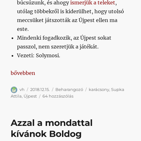
búcsúzunk, és ahogy
ismerjük a teleket
,
utólag többekről is kiderülhet, hogy utolsó
meccsüket játszották az Újpest ellen ma
este.
Mindenki fogadkozik, az Újpest sokat
passzol, nem szeretjük a játékát.
Vezeti: Solymosi.
„A poszt, amelyben megpróbáljuk kideríteni, hogy 
bővebben
Szerző
Közzétéve
Kategória
Címke
vh
2018.12.15.
Beharangozó
karácsony
,
Supka
A
Attila
,
Újpest
64 hozzászólás
poszt,
amelyben
megpróbáljuk
Azzal a mondattal
kideríteni,
hogy
kívánok Boldog
mit