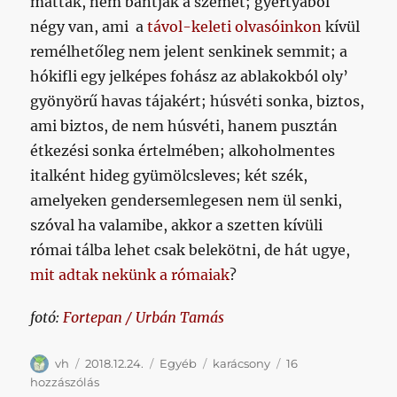
mattak, nem bántják a szemet; gyertyából
négy van, ami a
távol-keleti olvasóinkon
kívül
remélhetőleg nem jelent senkinek semmit; a
hókifli egy jelképes fohász az ablakokból oly’
gyönyörű havas tájakért; húsvéti sonka, biztos,
ami biztos, de nem húsvéti, hanem pusztán
étkezési sonka értelmében; alkoholmentes
italként hideg gyümölcsleves; két szék,
amelyeken gendersemlegesen nem ül senki,
szóval ha valamibe, akkor a szetten kívüli
római tálba lehet csak belekötni, de hát ugye,
mit adtak nekünk a rómaiak
?
fotó:
Fortepan / Urbán Tamás
Szerző
Közzétéve
Kategória
Címke
vh
2018.12.24.
Egyéb
karácsony
16
Ezzel
hozzászólás