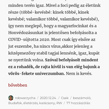
minden terén igaz. Mivel a foci pedig az életünk
része (többé-kevésbé: kinek többé, kinek
kevésbé; valamikor többé, valamikor kevésbé),
így nem meglepő, hogy a magyarfocinkat és a
Honvédozásunkat is jelentősen befolyásolta a
COVID-sújtotta 2020. Most csak így elsőre az
jut eszembe, ha nincs vírus,akkor jelenleg a
középmezőny stabil tagjai lennénk, igaz, kupát
se nyertünk volna.
Szóval befolyásolt mindent
ez a rohadék, de rajta kívül is van elég bajunk a
vörös-fekete univerzumban.
Nem is kevés.
„Extrém évhez extrém zárás egy, a szomszédos kerü
bővebben
Szerző
Közzétéve
Kategória
Címke
robwarzycha
2020.12.24.
Csak
beszámoló
,
Extrém
Budafok
,
életérzés
,
karácsony
,
RW
77 hozzászólás
évhez