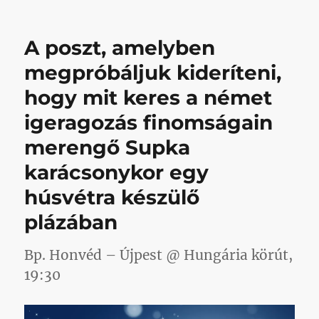
a
nagyon
szép,
A poszt, amelyben
és
remélhetőleg
megpróbáljuk kideríteni,
abszolút
hogy mit keres a német
mindenmentes
képpel
igeragozás finomságain
kívánnánk
boldog
merengő Supka
ünnepeket
karácsonykor egy
című
bejegyzéshez
húsvétra készülő
plázában
Bp. Honvéd – Újpest @ Hungária körút,
19:30