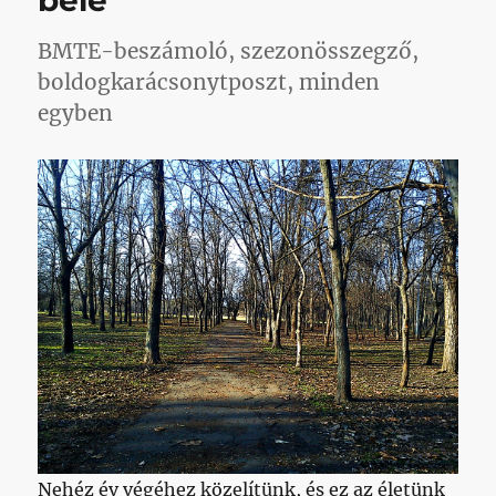
bele
BMTE-beszámoló, szezonösszegző,
boldogkarácsonytposzt, minden
egyben
Nehéz év végéhez közelítünk, és ez az életünk