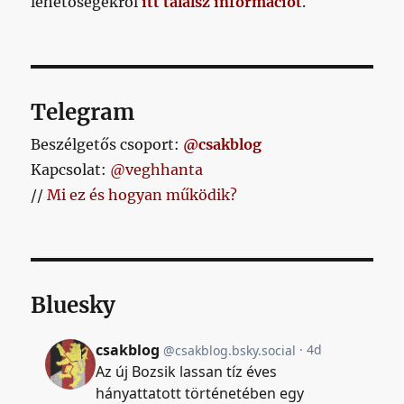
lehetőségekről
RW
itt találsz információt
.
posztolásra
is:
„Jobb
későn,
mint
Telegram
soha!”
című
Beszélgetős csoport:
@csakblog
bejegyzéshez
Kapcsolat:
@veghhanta
//
Mi ez és hogyan működik?
Bluesky