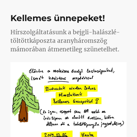
extrém
zárás
Kellemes ünnepeket!
egy,
a
szomszédo
Hírszolgáltatásunk a bejgli-halászlé-
kerületről
töltöttkáposzta aranyháromszög
nevét
mámorában átmenetileg szünetelhet.
kapó
kolbászt
idézve:
mindent
bele
című
bejegyzésh