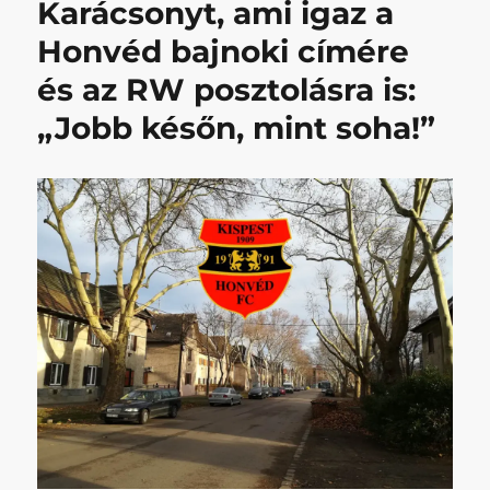
Karácsonyt, ami igaz a
keres
a
Honvéd bajnoki címére
német
igeragozás
és az RW posztolásra is:
finomságain
„Jobb későn, mint soha!”
merengő
Supka
karácsonykor
egy
húsvétra
készülő
plázában
című
bejegyzéshez