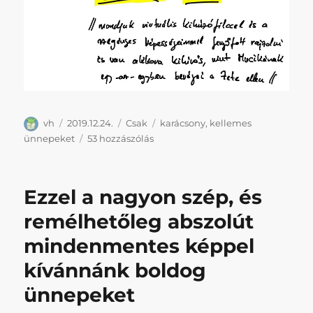
Szerző
Közzétéve
Kategória
Címke
vh
2019.12.24.
Csak
karácsony
,
kellemes
Kellemes
ünnepeket
53 hozzászólás
ünnepeket!
című
bejegyzéshez
Ezzel a nagyon szép, és
remélhetőleg abszolút
mindenmentes képpel
kívánnánk boldog
ünnepeket