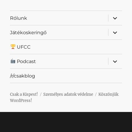
almenü
Rólunk
szétnyit
almenü
Játékoskeringő
szétnyit
UFCC
almenü
Podcast
szétnyit
/r/csakblog
Csak a Kispest!
Személyes adatok védelme
Köszönjük
WordPress!