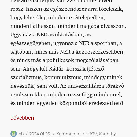
halkan elismerjük, van azért benne bőven
rossz, hiszen az egész rendszer arra törekszik,
hogy lehetőleg mindenre rátelepedjen,
mindent áthasson, mindent magába olvasszon.
Ugyanaz a NER az oktatásban, az
egészségügyben, ugyanaz a NER a sportban, a
sajtóban, nincs más NER a közbeszerzésekben,
és nincs más a politikusok megszólalásaiban
sem. Ahogy két Kádár-korszak (létező
szocializmus, kommunizmus, mindegy minek
nevezzük) sem volt. Az univerzalitásra törekvő
rendszerekben minden összefügg mindennel,
és minden egyetlen központból eredeztethető.
„Kubatov mondataiban nem is a Fradi a lényeg, han
bővebben
Szerző
Közzétéve
Kategória
Címke
vh
2024.01.26.
Kommentár
HírTV
,
Karinthy-