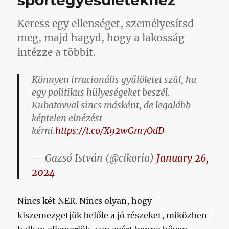
sportegyesületekhez
Keress egy ellenséget, személyesítsd
meg, majd hagyd, hogy a lakosság
intézze a többit.
Könnyen irracionális gyűlöletet szül, ha
egy politikus hülyeségeket beszél.
Kubatovval sincs másként, de legalább
képtelen elnézést
kérni.
https://t.co/X92wGm7OdD
— Gazsó István (@cikoria)
January 26,
2024
Nincs két NER. Nincs olyan, hogy
kiszemezgetjük belőle a jó részeket, miközben