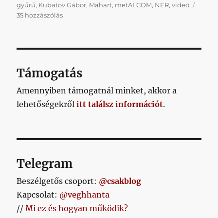
gyűrű
,
Kubatov Gábor
,
Mahart
,
metALCOM
,
NER
,
videó
Kubatov
35 hozzászólás
mondataiban
nem
is
a
Fradi
Támogatás
a
lényeg,
Amennyiben támogatnál minket, akkor a
hanem
lehetőségekről
itt találsz információt
.
az
egész
rendszer
hozzáállása
a
sportegyesületekhez
Telegram
című
bejegyzéshez
Beszélgetős csoport:
@csakblog
Kapcsolat:
@veghhanta
//
Mi ez és hogyan működik?