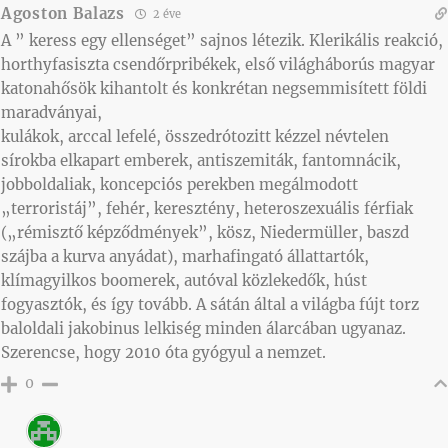
Agoston Balazs
2 éve
A ” keress egy ellenséget” sajnos létezik. Klerikális reakció,
horthyfasiszta csendőrpribékek, első világháborús magyar
katonahősök kihantolt és konkrétan negsemmisített földi
maradványai,
kulákok, arccal lefelé, összedrótozitt kézzel névtelen
sírokba elkapart emberek, antiszemiták, fantomnácik,
jobboldaliak, koncepciós perekben megálmodott
„terroristáj”, fehér, keresztény, heteroszexuális férfiak
(„rémisztő képződmények”, kösz, Niedermüller, baszd
szájba a kurva anyádat), marhafingató állattartók,
klímagyilkos boomerek, autóval közlekedők, húst
fogyasztók, és így tovább. A sátán által a világba fújt torz
baloldali jakobinus lelkiség minden álarcában ugyanaz.
Szerencse, hogy 2010 óta gyógyul a nemzet.
0