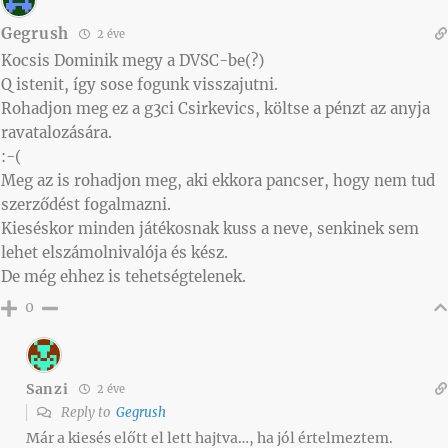
Gegrush
2 éve
Kocsis Dominik megy a DVSC-be(?)
Q istenit, így sose fogunk visszajutni.
Rohadjon meg ez a g3ci Csirkevics, költse a pénzt az anyja
ravatalozására.
:-(
Meg az is rohadjon meg, aki ekkora pancser, hogy nem tud
szerződést fogalmazni.
Kieséskor minden játékosnak kuss a neve, senkinek sem
lehet elszámolnivalója és kész.
De még ehhez is tehetségtelenek.
0
Sanzi
2 éve
Reply to
Gegrush
Már a kiesés előtt el lett hajtva…, ha jól értelmeztem.