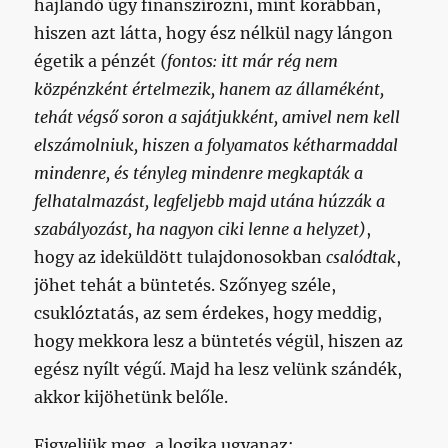
hajlandó úgy finanszírozni, mint korábban,
hiszen azt látta, hogy ész nélkül nagy lángon
égetik a pénzét
(fontos: itt már rég nem
közpénzként értelmezik, hanem az államéként,
tehát végső soron a sajátjukként, amivel nem kell
elszámolniuk, hiszen a folyamatos kétharmaddal
mindenre, és tényleg mindenre megkapták a
felhatalmazást, legfeljebb majd utána húzzák a
szabályozást, ha nagyon ciki lenne a helyzet)
,
hogy az ideküldött tulajdonosokban
csalódtak
,
jöhet tehát a büntetés. Szőnyeg széle,
csuklóztatás, az sem érdekes, hogy meddig,
hogy mekkora lesz a büntetés végül, hiszen az
egész nyílt végű. Majd ha lesz velünk szándék,
akkor kijöhetünk belőle.
Figyeljük meg, a logika ugyanaz: