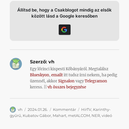
Állítsd be, hogy a Csakblogot mindig az elsők
között lásd a Google keresőben
Szerző:
vh
Egy lőrinci kispesti Kőbányáról. Megtalálsz
Blueskyon
,
emailt
itt tudsz írni nekem, ha pedig
üzennél, akkor
Signalon
vagy
Telegramon
keress. ||
vh összes bejegyzése
Szerző
Közzétéve
Kategória
Címke
vh
2024.01.26.
Kommentár
HírTV
,
Karinthy-
gyűrű
,
Kubatov Gábor
,
Mahart
,
metALCOM
,
NER
,
videó