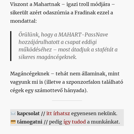
Viszont a Mahartnak – igazi troll módjára –
sikerült azért odaszúrnia a Fradinak ezzel a
mondattal:
Örülünk, hogy a MAHART-PassNave
hozzájárulhatott a csapat eddigi
működéséhez – most átadjuk a stafétát a
sikeres magáncégeknek.
Magáncégeknek – tehát nem államinak, mint
vagyunk mi is (illetve a szponzorfalon található
cégek egy számottevő hányada).
kapcsolat //
itt írhatsz
egyenesen nekünk.
támogatni //
pedig
így tudod
a munkánkat.