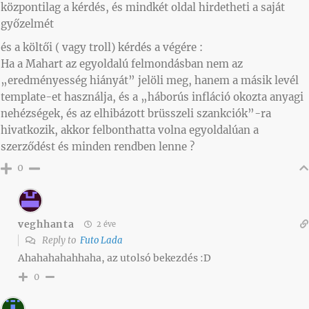
központilag a kérdés, és mindkét oldal hirdetheti a saját
győzelmét
és a költői ( vagy troll) kérdés a végére :
Ha a Mahart az egyoldalú felmondásban nem az
„eredményesség hiányát” jelöli meg, hanem a másik levél
template-et használja, és a „háborús infláció okozta anyagi
nehézségek, és az elhibázott brüsszeli szankciók”-ra
hivatkozik, akkor felbonthatta volna egyoldalúan a
szerződést és minden rendben lenne ?
0
veghhanta
2 éve
Reply to
Futo Lada
Ahahahahahhaha, az utolsó bekezdés :D
0