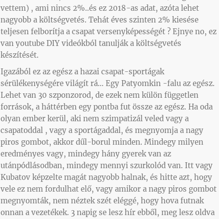
vettem) , ami nincs 2%..és ez 2018-as adat, azóta lehet
nagyobb a költségvetés. Tehát éves szinten 2% kiesése
teljesen felborítja a csapat versenyképességét ? Ejnye no, ez
van youtube DIY videókból tanulják a költségvetés
készítését.
Igazából ez az egész a hazai csapat-sportágak
sérülékenységére világít rá… Egy Patyomkin -falu az egész.
Lehet van 30 szponzorod, de ezek nem külön független
források, a háttérben egy pontba fut össze az egész. Ha oda
olyan ember kerül, aki nem szimpatizál veled vagy a
csapatoddal , vagy a sportágaddal, és megnyomja a nagy
piros gombot, akkor dűl-borul minden. Mindegy milyen
eredményes vagy, mindegy hány gyerek van az
utánpódlásodban, mindegy mennyi szurkolód van. Itt vagy
Kubatov képzelte magát nagyobb halnak, és hitte azt, hogy
vele ez nem fordulhat elő, vagy amikor a nagy piros gombot
megnyomták, nem néztek szét eléggé, hogy hova futnak
onnan a vezetékek. 3 napig se lesz hír ebből, meg lesz oldva