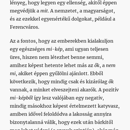
lényeg, hogy legyen egy ellenség, akitől éppen
megvédjük a
mit
. A nemzetet, a magyarságot,
és az ezekkel egyenértékű dolgokat, például a
Ferencváros.
Az a fontos, hogy az emberekben kialakuljon
egy egészséges
mi-kép
, ami ugyan teljesen
üres, hiszen nem létezhet benne semmi,
amihez képest hetente lehet más az
ők
, a
nem
mi
, akiket éppen gyűlölni ajánlott. Ebből
következik, hogy mindig csak és kizárólag
ők
vannak, a minket elveszejteni akarók. A pozitív
mi-képből
így lesz valójában egy negatív,
mindig másokhoz képest értelmezett katyvasz,
amiben idővel feloldódva a lakosság annyira
bizonytalanná válik, hogy ezek után bárkitől