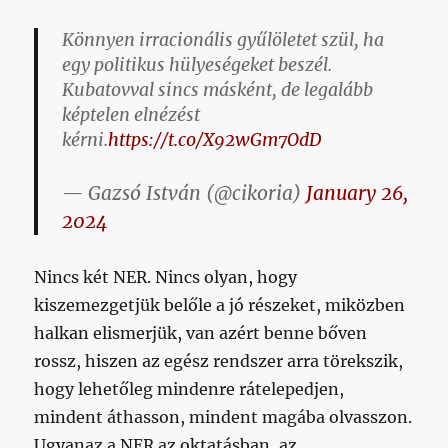
Könnyen irracionális gyűlöletet szül, ha
egy politikus hülyeségeket beszél.
Kubatovval sincs másként, de legalább
képtelen elnézést
kérni.
https://t.co/X92wGm7OdD
— Gazsó István (@cikoria)
January 26,
2024
Nincs két NER. Nincs olyan, hogy
kiszemezgetjük belőle a jó részeket, miközben
halkan elismerjük, van azért benne bőven
rossz, hiszen az egész rendszer arra törekszik,
hogy lehetőleg mindenre rátelepedjen,
mindent áthasson, mindent magába olvasszon.
Ugyanaz a NER az oktatásban, az