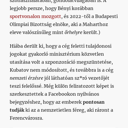
szóhasználatában, gondolatvilágában is. A
legjobb persze, hogy Bényi korábban
sportvonalon mozgott
, és 2022-től a Budapesti
Olimpiai Bizottság elnöke, aki a Maharthoz
eleve valószínűleg mint
őrhelyre
került.)
Hiába derült ki, hogy a cég feletti tulajdonosi
jogokat gyakorló minisztérium közvetlen
utasítása volt a szponzoráció megszüntetése,
Kubatov nem módosított, és továbbra is a cég
nemzeti érzésre
jól láthatóan sz*ró vezetőjét
teszi felelőssé. Még külön feliratozott képet is
szerkesztettek a Facebookon nyilvános
bejegyzéshez, hogy az emberek
pontosan
tudják
ki az a nemzetietlen féreg, aki ráront a
Ferencvárosra.