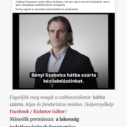
Figyeljük meg magát a szóhasználatot:
hátba
szúrta
. Aljas és fondorlatos módon. (képernyőkép:
Facebook / Kubatov Gábor
)
Második premissza:
a lakosság