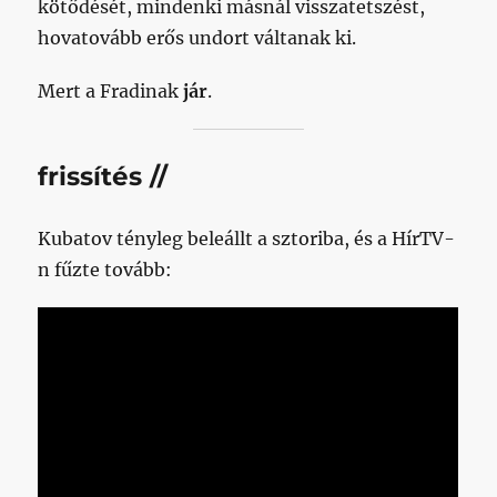
kötődését, mindenki másnál visszatetszést,
hovatovább erős undort váltanak ki.
Mert a Fradinak
jár
.
frissítés //
Kubatov tényleg beleállt a sztoriba, és a HírTV-
n fűzte tovább: