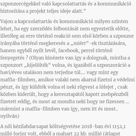
szponzorcégekkel való kapcsolattartás és a kommunikáció
biztosítása a projekt teljes ideje alatt.”
Vajon a kapcsolattartás és kommunikáció milyen szinten
lehet, ha egy szerződés felbontását nem egyeztetik előtte,
illetőleg az erre történő reakció sem első körben a szponzor
irányába történő megkeresés a „miért”-ek tisztázására,
hanem egyből nyílt levél, facebook, perrel történő
fenyegetés ? (Olyan kinézete van így a dolognak, mintha a
szponzort „kijelölték” volna, és igazából a szponzoráció a
havi/éves utaláson nem terjedne túl…. vagy mint egy
maffia-filmben, amikor valaki nem akarná fizetni a védelmi
pénzt, és így küldték volna el neki rögvest a lófejet , csak
közben kiderült, hogy a keresztapától kapott zsebpénzből
fizetett eddig, és most az mondta neki hogy ne fizessen …
mármint a maffia-filmben van így, nem itt és most..
nyilván)
A női kézilabdacsapat költségvetése 2018-ban évi 1152,1
milló forint volt, ebből a mahart 22 kb. millió (átlagot