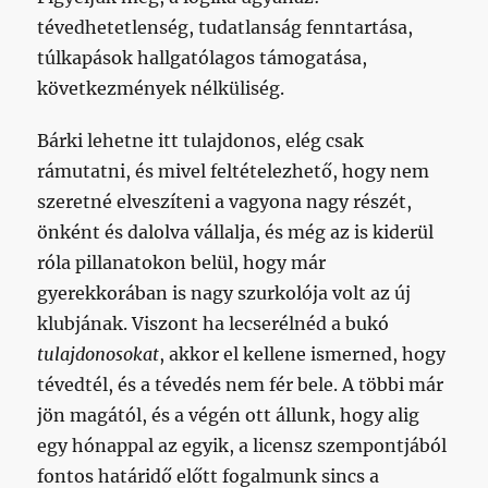
tévedhetetlenség, tudatlanság fenntartása,
túlkapások hallgatólagos támogatása,
következmények nélküliség.
Bárki lehetne itt tulajdonos, elég csak
rámutatni, és mivel feltételezhető, hogy nem
szeretné elveszíteni a vagyona nagy részét,
önként és dalolva vállalja, és még az is kiderül
róla pillanatokon belül, hogy már
gyerekkorában is nagy szurkolója volt az új
klubjának. Viszont ha lecserélnéd a bukó
tulajdonosokat
, akkor el kellene ismerned, hogy
tévedtél, és a tévedés nem fér bele. A többi már
jön magától, és a végén ott állunk, hogy alig
egy hónappal az egyik, a licensz szempontjából
fontos határidő előtt fogalmunk sincs a