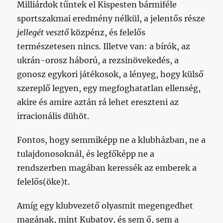
Milliárdok tűntek el Kispesten bármiféle
sportszakmai eredmény nélkül, a jelentős része
jellegét vesztő
közpénz, és felelős
természetesen nincs. Illetve van: a bírók, az
ukrán-orosz háború, a rezsinövekedés, a
gonosz egykori játékosok, a lényeg, hogy külső
szereplő legyen, egy megfoghatatlan ellenség,
akire és amire aztán rá lehet ereszteni az
irracionális dühöt.
Fontos, hogy semmiképp ne a klubházban, ne a
tulajdonosoknál, és legfőképp ne a
rendszerben magában keressék az emberek a
felelős(öke)t.
Amíg egy klubvezető olyasmit megengedhet
magának, mint Kubatov, és sem ő, sem a