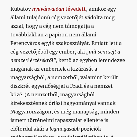
Kubatov
nyilvánvalóan
tévedett
, amikor egy
állami tulajdonú cég vezetőjét vádolta meg
azzal, hogy a cég nem támogatja a
továbbiakban a papíron nem állami
Ferencváros egyik szakosztályát. Emiatt lett a
cég vezetőjéből egy ember, aki
„mit sem sejt a
nemzeti érzésekről”,
kettő az egyben lerendezve
magának az embernek a kizárását a
magyarságból, a nemzetből, valamint került
diszkrét egyenlőségjel a Fradi és a nemzet
közé. (A nemzetből, magyarságból
kirekesztésnek óriási hagyományai vannak
Magyarországon, és még manapság, minden
ismert történelmi tapasztalat ellenére is
előfordul akár a
legmagasabb
pozíciók