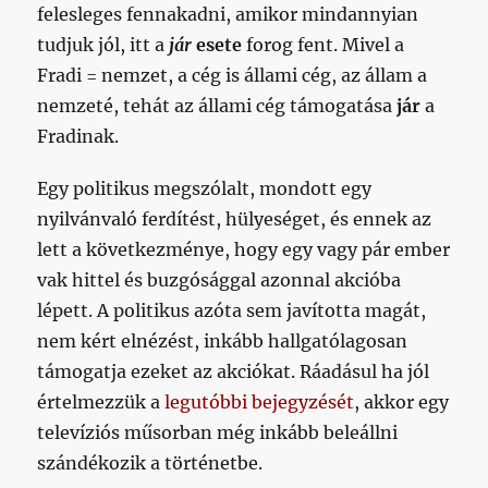
felesleges fennakadni, amikor mindannyian
tudjuk jól, itt a
jár
esete
forog fent. Mivel a
Fradi = nemzet, a cég is állami cég, az állam a
nemzeté, tehát az állami cég támogatása
jár
a
Fradinak.
Egy politikus megszólalt, mondott egy
nyilvánvaló ferdítést, hülyeséget, és ennek az
lett a következménye, hogy egy vagy pár ember
vak hittel és buzgósággal azonnal akcióba
lépett. A politikus azóta sem javította magát,
nem kért elnézést, inkább hallgatólagosan
támogatja ezeket az akciókat. Ráadásul ha jól
értelmezzük a
legutóbbi bejegyzését
, akkor egy
televíziós műsorban még inkább beleállni
szándékozik a történetbe.