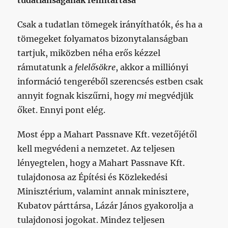
tudatlanságának fenntartása
Csak a tudatlan tömegek irányíthatók, és ha a
tömegeket folyamatos bizonytalanságban
tartjuk, miközben néha erős kézzel
rámutatunk a
felelősökre
, akkor a milliónyi
információ tengeréből szerencsés estben csak
annyit fognak kiszűrni, hogy
mi
megvédjük
őket. Ennyi pont elég.
Most épp a Mahart Passnave Kft. vezetőjétől
kell megvédeni a nemzetet. Az teljesen
lényegtelen, hogy a Mahart Passnave Kft.
tulajdonosa az Építési és Közlekedési
Minisztérium, valamint annak minisztere,
Kubatov párttársa, Lázár János gyakorolja a
tulajdonosi jogokat. Mindez teljesen