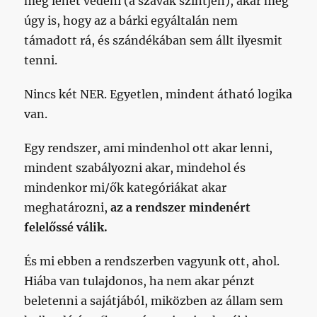
meg lehet védeni (a szavak szintjén), akár még
úgy is, hogy az a bárki egyáltalán nem
támadott rá, és szándékában sem állt ilyesmit
tenni.
Nincs két NER. Egyetlen, mindent átható logika
van.
Egy rendszer, ami mindenhol ott akar lenni,
mindent szabályozni akar, mindehol és
mindenkor mi/ők kategóriákat akar
meghatározni,
az a rendszer mindenért
felelőssé válik.
És mi ebben a rendszerben vagyunk ott, ahol.
Hiába van tulajdonos, ha nem akar pénzt
beletenni a sajátjából, miközben az állam sem