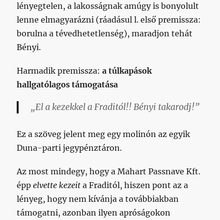
lényegtelen, a lakosságnak amúgy is bonyolult
lenne elmagyarázni (ráadásul l. első premissza:
borulna a tévedhetetlenség), maradjon tehát
Bényi.
Harmadik premissza:
a túlkapások
hallgatólagos támogatása
„El a kezekkel a Fraditól!! Bényi takarodj!”
Ez a szöveg jelent meg egy molinón az egyik
Duna-parti jegypénztáron.
Az most mindegy, hogy a Mahart Passnave Kft.
épp
elvette kezeit
a Fraditól, hiszen pont az a
lényeg, hogy nem kívánja a továbbiakban
támogatni, azonban ilyen apróságokon