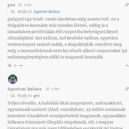
geo
2 éve
Reply to
Agoston Balazs
gyógyul egy fenét. ennyi darabban még sosem volt. ez a
drágalátos kormány már minden létező, eddig is a
társadalom perifériáján élő csoportba belerúgott/kezel
ellenségként. hol nyíltan, hol kevésbé nyíltan. egyetlen
embercsoport számít nekik, a Magukfajták. emellett meg
még a szavazóbázisuk nem kis részét alkotó csoportokat (pl
mélyszegénységben elők) is magasról leszarják.
0
Agoston Balazs
2 éve
Reply to
geo
Teljes tévedés. A baloldal által megosztott, szétszakított,
egymásnak uszított (lásd: osztályharc, 23 millió románnak
hazudott elszakított országrészbeli magyarok, ugyanakkor
lelkesen felszopott illegális migránsok, stb.) magyar
társadalom ma már nagy többségben sorakozik fel fontos