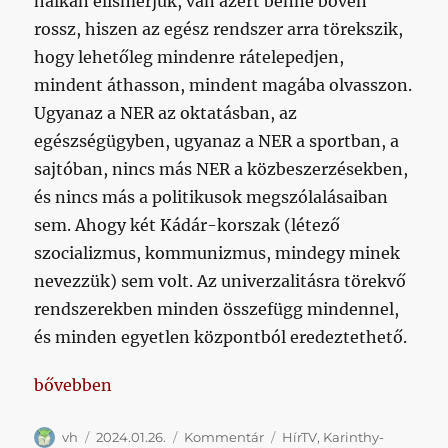
halkan elismerjük, van azért benne bőven
rossz, hiszen az egész rendszer arra törekszik,
hogy lehetőleg mindenre rátelepedjen,
mindent áthasson, mindent magába olvasszon.
Ugyanaz a NER az oktatásban, az
egészségügyben, ugyanaz a NER a sportban, a
sajtóban, nincs más NER a közbeszerzésekben,
és nincs más a politikusok megszólalásaiban
sem. Ahogy két Kádár-korszak (létező
szocializmus, kommunizmus, mindegy minek
nevezzük) sem volt. Az univerzalitásra törekvő
rendszerekben minden összefügg mindennel,
és minden egyetlen központból eredeztethető.
„Kubatov mondataiban nem is a Fradi a lényeg, han
bővebben
Szerző
Közzétéve
Kategória
Címke
vh
2024.01.26.
Kommentár
HírTV
,
Karinthy-