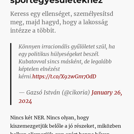
sportegyesületekhez
Keress egy ellenséget, személyesítsd
meg, majd hagyd, hogy a lakosság
intézze a többit.
Könnyen irracionális gyűlöletet szül, ha
egy politikus hülyeségeket beszél.
Kubatovval sincs másként, de legalább
képtelen elnézést
kérni.
https://t.co/X92wGm7OdD
— Gazsó István (@cikoria)
January 26,
2024
Nincs két NER. Nincs olyan, hogy
kiszemezgetjük belőle a jó részeket, miközben