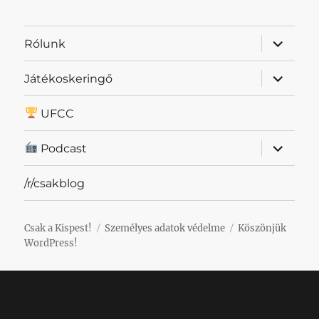
almenü
Rólunk
szétnyit
almenü
Játékoskeringő
szétnyit
UFCC
almenü
Podcast
szétnyit
/r/csakblog
Csak a Kispest!
Személyes adatok védelme
Köszönjük
WordPress!