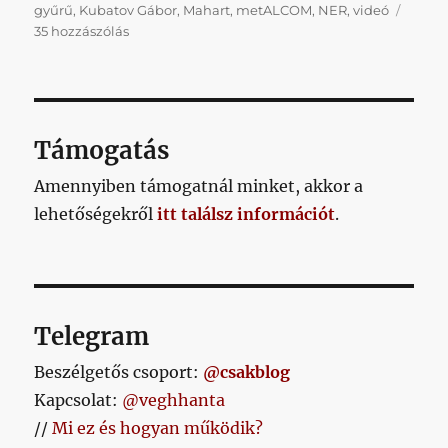
gyűrű
,
Kubatov Gábor
,
Mahart
,
metALCOM
,
NER
,
videó
Kubatov
35 hozzászólás
mondataiban
nem
is
a
Fradi
Támogatás
a
lényeg,
Amennyiben támogatnál minket, akkor a
hanem
lehetőségekről
itt találsz információt
.
az
egész
rendszer
hozzáállása
a
sportegyesületekhez
Telegram
című
bejegyzéshez
Beszélgetős csoport:
@csakblog
Kapcsolat:
@veghhanta
//
Mi ez és hogyan működik?