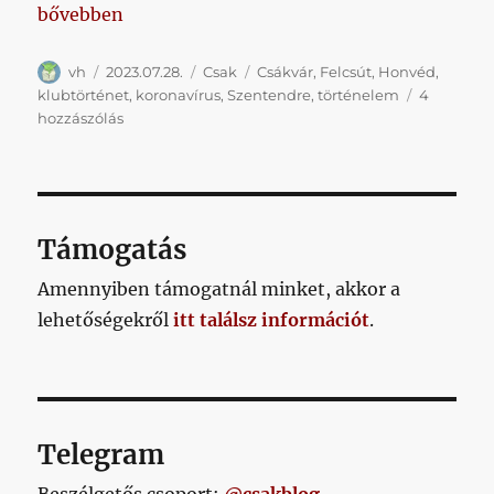
„Vasárnap stadiont* és ellenfelet is avatunk”
bővebben
Szerző
Közzétéve
Kategória
Címke
vh
2023.07.28.
Csak
Csákvár
,
Felcsút
,
Honvéd
,
klubtörténet
,
koronavírus
,
Szentendre
,
történelem
4
Vasárnap
hozzászólás
stadiont*
és
ellenfelet
is
avatunk
Támogatás
című
bejegyzéshez
Amennyiben támogatnál minket, akkor a
lehetőségekről
itt találsz információt
.
Telegram