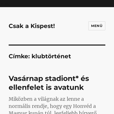
Mastodon
Csak a Kispest!
MENÜ
Címke:
klubtörténet
Vasárnap stadiont* és
ellenfelet is avatunk
Miközben a világnak az lenne a
normális rendje, hogy egy Honvéd a
Magyar kupán túl, legfeljebb hírverő