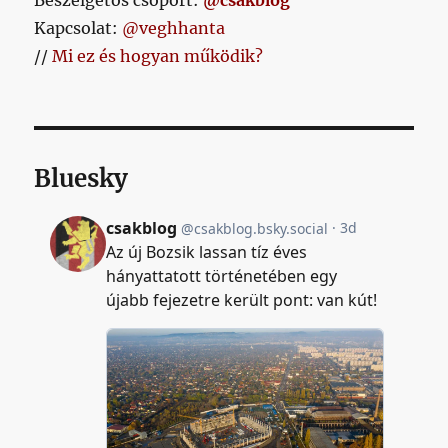
Beszélgetős csoport:
@csakblog
Kapcsolat:
@veghhanta
//
Mi ez és hogyan működik?
Bluesky