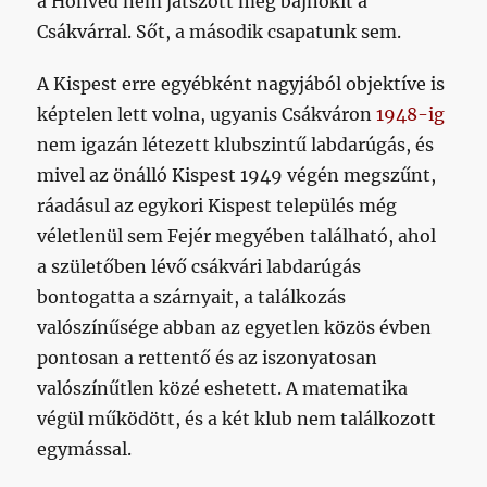
a Honvéd nem játszott még bajnokit a
Csákvárral. Sőt, a második csapatunk sem.
A Kispest erre egyébként nagyjából objektíve is
képtelen lett volna, ugyanis Csákváron
1948-ig
nem igazán létezett klubszintű labdarúgás, és
mivel az önálló Kispest 1949 végén megszűnt,
ráadásul az egykori Kispest település még
véletlenül sem Fejér megyében található, ahol
a születőben lévő csákvári labdarúgás
bontogatta a szárnyait, a találkozás
valószínűsége abban az egyetlen közös évben
pontosan a rettentő és az iszonyatosan
valószínűtlen közé eshetett. A matematika
végül működött, és a két klub nem találkozott
egymással.