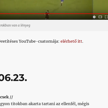
sarokban van a lényeg
követítéses YouTube-csatornája:
elérhető itt
.
06.23.
csek //
gyon titokban akarta tartani az ellenfél, mégis