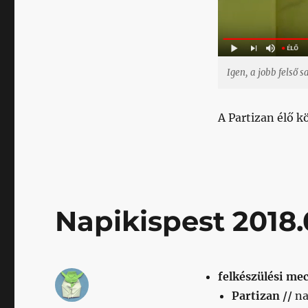
Partizan
–
Honvéd
meccset
című
Igen, a jobb felső 
bejegyzéshez
A Partizan élő 
Napikispest 2018.
felkészülési mec
Partizan //
na