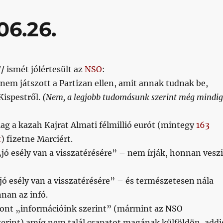
06.26.
//
ismét jólértesült az
NSO
:
nem játszott a Partizan ellen, amit annak tudnak be,
Kispestről.
(Nem, a legjobb tudomásunk szerint még mindig
ólag a kazah Kajrat Almati félmillió eurót (mintegy
163
t
) fizetne Marciért.
„jó esély van a visszatérésére” – nem írják, honnan vesz
jó esély van a visszatérésére” – és természetesen nála
nnan az infó.
zont „információink szerint” (mármint az NSO
zerint) amíg nem talál csapatot magának külföldön, addi