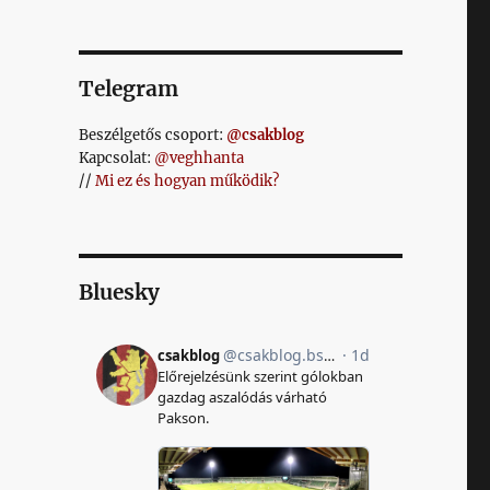
Telegram
Beszélgetős csoport:
@csakblog
Kapcsolat:
@veghhanta
//
Mi ez és hogyan működik?
Bluesky