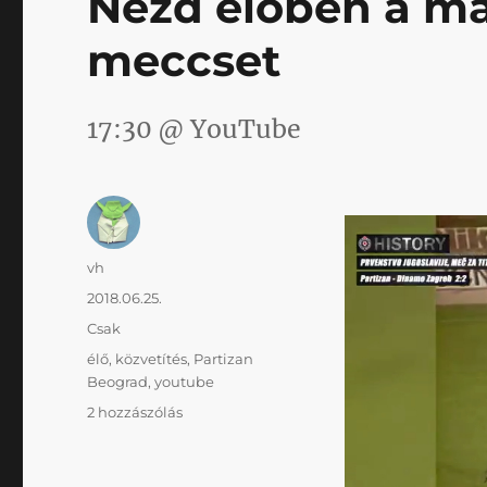
Nézd élőben a ma
meccset
17:30 @ YouTube
Szerző
vh
Közzétéve
2018.06.25.
Kategória
Csak
Címke
élő
,
közvetítés
,
Partizan
Beograd
,
youtube
Nézd
2 hozzászólás
élőben
a
mai