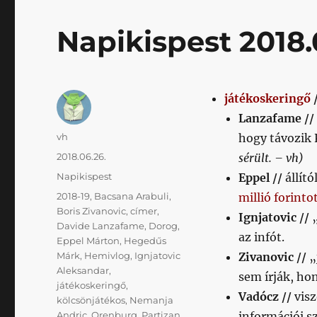
Партизан)
című
Napikispest 2018.
bejegyzéshez
játékoskeringő
Lanzafame //
Szerző
vh
hogy távozik 
Közzétéve
2018.06.26.
sérült. – vh)
Kategória
Napikispest
Eppel //
állít
Címke
2018-19
,
Bacsana Arabuli
,
millió forinto
Boris Zivanovic
,
címer
,
Ignjatovic //
Davide Lanzafame
,
Dorog
,
az infót.
Eppel Márton
,
Hegedűs
Márk
,
Hemivlog
,
Ignjatovic
Zivanovic //
„
Aleksandar
,
sem írják, ho
játékoskeringő
,
Vadócz //
vis
kölcsönjátékos
,
Nemanja
Andric
,
Orenburg
,
Partizan
információi s