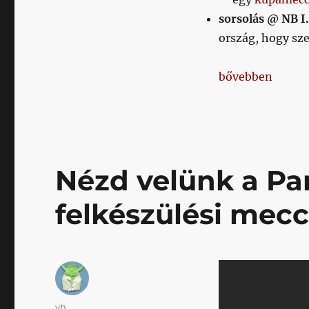
sorsolás @ NB I.
ország, hogy sze
„Napikispest 20
bővebben
Nézd velünk a Pa
felkészülési mecc
Szerző
vh