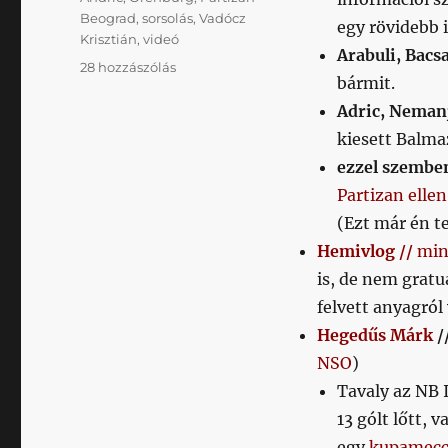
Beograd
,
sorsolás
,
Vadócz
egy rövidebb 
Krisztián
,
videó
Arabuli, Bacsa
Napikispest
28 hozzászólás
bármit.
2018.06.26.
című
Adric, Neman
bejegyzéshez
kiesett Balma
ezzel szembe
Partizan ellen
(Ezt már én t
Hemivlog //
min
is, de nem gratu
felvett anyagról
Hegedűs Márk
/
NSO
)
Tavaly az NB 
13 gólt lőtt, 
egy
kupamecc