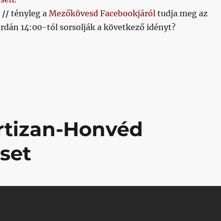
 //
tényleg a
Mezőkövesd Facebookjáról
tudja meg az
rdán 14:00-tól sorsolják a következő idényt?
18.06.26.”
rtizan-Honvéd
set