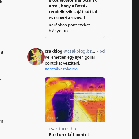
 a
t
en