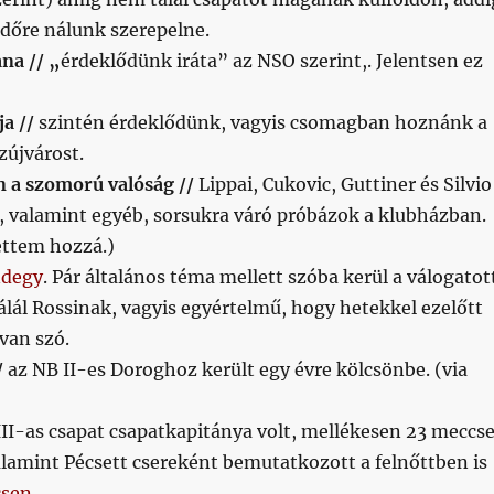
időre nálunk szerepelne.
na // „
érdeklődünk iráta” az NSO szerint,. Jelentsen ez
ja //
szintén érdeklődünk, vagyis csomagban hoznánk a
zújvárost.
n a szomorú valóság //
Lippai, Cukovic, Guttiner és Silvio
, valamint egyéb, sorsukra váró próbázok a klubházban.
ettem hozzá.)
degy
. Pár általános téma mellett szóba kerül a válogatot
álál Rossinak, vagyis egyértelmű, hogy hetekkel ezelőtt
 van szó.
/
az NB II-es Doroghoz került egy évre kölcsönbe. (via
III-as csapat csapatkapitánya volt, mellékesen 23 meccs
valamint Pécsett csereként bemutatkozott a felnőttben is
sen
.