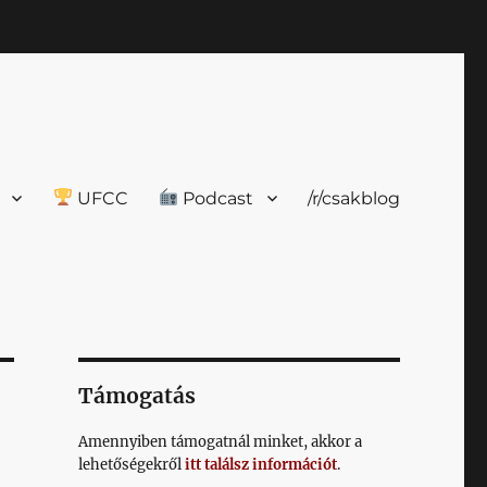
UFCC
Podcast
/r/csakblog
Támogatás
Amennyiben támogatnál minket, akkor a
lehetőségekről
itt találsz információt
.