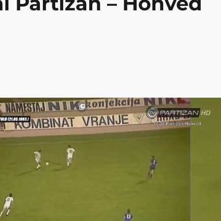
i Partizan – Honvéd