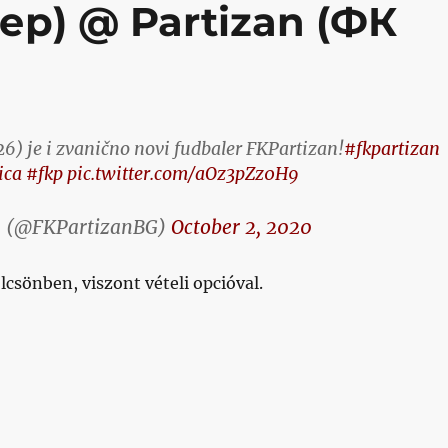
ер) @ Partizan (ФК
26) je i zvanično novi fudbaler FKPartizan!
#fkpartizan
ica
#fkp
pic.twitter.com/aOz3pZz0H9
n (@FKPartizanBG)
October 2, 2020
lcsönben, viszont vételi opcióval.