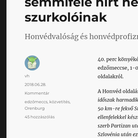
semmiféle hírt n
szurkolóinak
Honvédvalóság és honvédprofiz
40. perc könyék
edzőmeccse, 1-0
Szerző
vh
oldalakról.
Közzétéve
2018.06.28.
A Honvéd oldalá
Kategória
Kommentár
időszak harmadik
Címke
edzőmeccs
,
közvetítés
,
50 km-re fekvő St
Orenburg
Odáig
ellenfelekkel kész
45 hozzászólás
süllyedt
szerb Partizan ut
a
Szlovénia után ez
Honvéd,