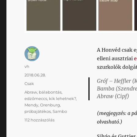
A Honvéd csak eg
elleni ausztriai
e
Szerző
vh
szurkolók dolgá
Közzétéve
2018.06.28.
Gróf – Heffler 
Kategória
Csak
Bamba (Szendrei
Címke
Abraw
,
bálabontás
,
Abraw (Cipf)
edzőmeccs
,
kik lehetnek?
,
Mendy
,
Orenburg
,
próbajátékos
,
Sambo
(megjegyzés: a pá
Mendy,
112 hozzászólás
olvasható.)
Sambo
és
Silvio és Guttie