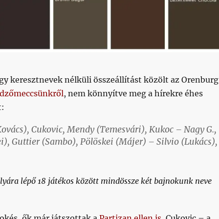
y keresztnevek nélküli összeállítást közölt az Orenburg
dzőmeccsünkről
, nem könnyítve meg a hírekre éhes
t:
(Kovács), Cukovic, Mendy (Temesvári), Kukoc – Nagy G.,
), Guttier (Sambo), Pölöskei (Májer) – Silvio (Lukács),
lyára lépő 18 játékos között mindössze két bajnokunk neve
r okés, ők már játszottak a
Partizan ellen is
, Cukovic – a