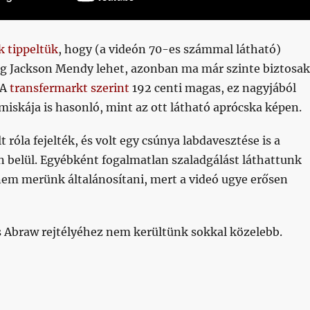
k tippeltük
, hogy (a videón 70-es számmal látható)
eg Jackson Mendy lehet, azonban ma már szinte biztosak
 A
transfermarkt szerint
192 centi magas, ez nagyjából
imiskája is hasonló, mint az ott látható aprócska képen.
t róla fejelték, és volt egy csúnya labdavesztése is a
 belül. Egyébként fogalmatlan szaladgálást láthattunk
nem merünk általánosítani, mert a videó ugye erősen
 Abraw rejtélyéhez nem kerültünk sokkal közelebb.