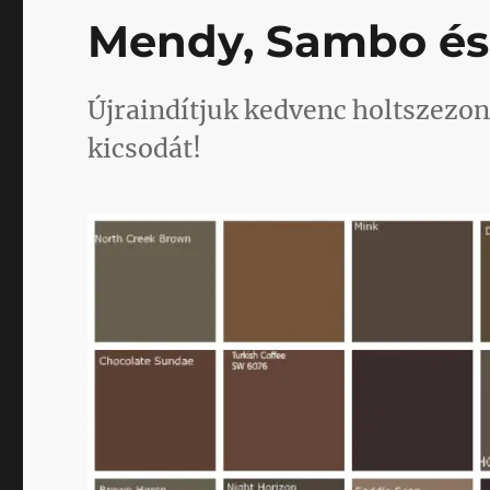
Mendy, Sambo és
Újraindítjuk kedvenc holtszezoni
kicsodát!