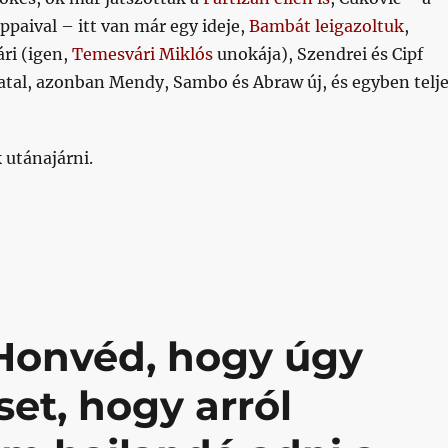
ppaival – itt van már egy ideje,
Bambát leigazoltuk
,
ri (igen,
Temesvári Miklós
unokája), Szendrei és Cipf
iatal, azonban Mendy, Sambo és Abraw új, és egyben telj
 utánajárni.
és Abraw”
 Honvéd, hogy úgy
et, hogy arról