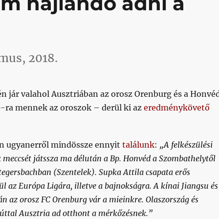
em hajlandó adni a
mus, 2018.
én jár valahol Ausztriában az orosz Orenburg és a Honvé
-ra mennek az oroszok – derül ki az
eredménykövető
n ugyanerről mindössze ennyit
találunk
:
„A felkészülési
 meccsét játssza ma délután a Bp. Honvéd a Szombathelytől
egersbachban (Szentelek). Supka Attila csapata erős
ül az Európa Ligára, illetve a bajnokságra. A kínai Jiangsu és
án az orosz FC Orenburg vár a mieinkre. Olaszország és
úttal Ausztria ad otthont a mérkőzésnek.”