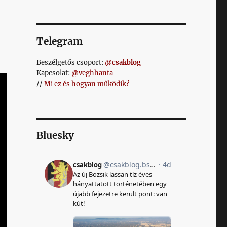
Telegram
Beszélgetős csoport:
@csakblog
Kapcsolat:
@veghhanta
//
Mi ez és hogyan működik?
Bluesky