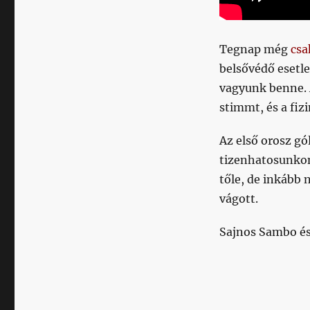
Tegnap még
csa
belsővédő esetl
vagyunk benne.
stimmt, és a fiz
Az első orosz gól
tizenhatosunkon
tőle, de inkább 
vágott.
Sajnos Sambo és