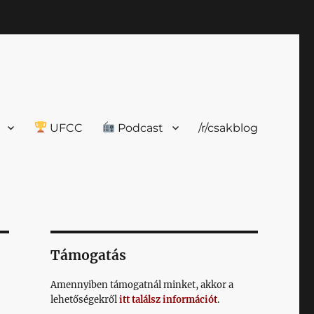
UFCC
Podcast
/r/csakblog
Támogatás
Amennyiben támogatnál minket, akkor a
lehetőségekről
itt találsz információt
.