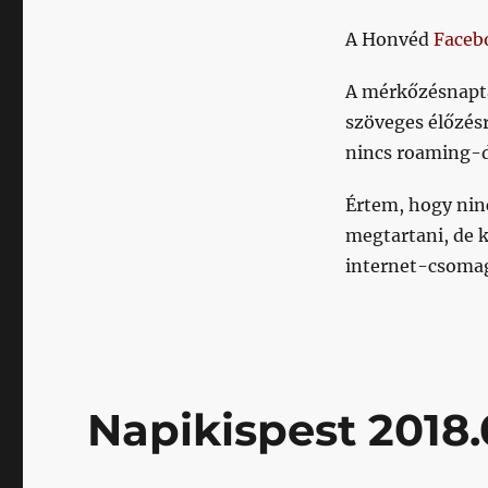
hogy
A Honvéd
Faceb
úgy
játszik
edzőmeccset,
A mérkőzésnaptá
hogy
szöveges élőzésr
arról
nincs roaming-d
semmiféle
hírt
nem
Értem, hogy ninc
hajlandó
megtartani, de k
adni
internet-csomag
a
szurkolóinak
című
bejegyzéshez
Napikispest 2018.