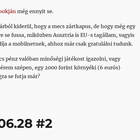
ookján
még ennyit se.
rból kiderül, hogy a mecs zártkapus, de hogy még egy
e se fussa, miközben Ausztria is EU-s tagállam, vagyis
íja a mobilnetnek, ahhoz már csak gratulálni tudunk.
s pénz valóban minőségi játékost igazolni, vagy
érem szépen, egy 2000 forint környéki (6 eurós)
ra se futja már?
06.28 #2