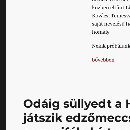
Abraw
közben eltűnt Li
című
bejegyzéshez
Kovács, Temesvá
saját nevelésű f
homály.
Nekik próbálunk
„Mendy, Sambo 
bővebben
Odáig süllyedt a
játszik edzőmeccs