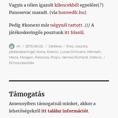
Vagyis a télen igazolt
kilencekből
egyelőre(?)
Punosevac maradt. (via
honvedfc.hu
)
Pedig #kone10 már
négynél tartott
. /// A
játékoskeringős posztunk
itt frissül
.
Szerző
Közzétéve
Kategória
Címke
vh
2015.06.02.
Játékos
Elez
,
Izazola
,
játékoskeringő
,
Kone
,
Kosnic
,
Lucas Ontivero
,
Mensah
,
Meza
,
Morgan
,
Palacios
,
Projic
,
Vernes Richárd
,
Vidovic
11
52 hozzászólás
játékos
máris
távozott,
1
érkezett
Támogatás
című
bejegyzéshez
Amennyiben támogatnál minket, akkor a
lehetőségekről
itt találsz információt
.