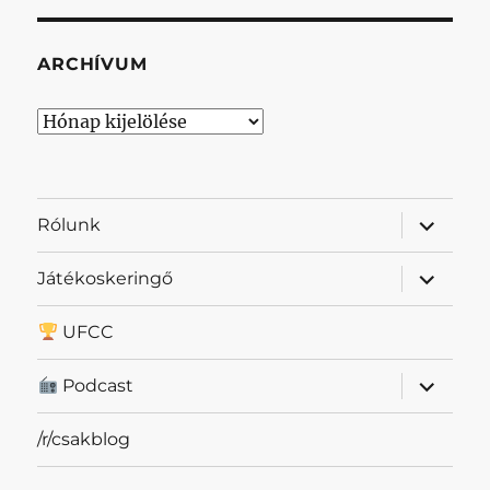
ARCHÍVUM
Archívum
almenü
Rólunk
szétnyit
almenü
Játékoskeringő
szétnyit
UFCC
almenü
Podcast
szétnyit
/r/csakblog