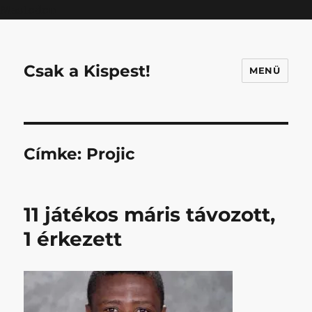
Mastodon
Csak a Kispest!
MENÜ
Címke:
Projic
11 játékos máris távozott,
1 érkezett