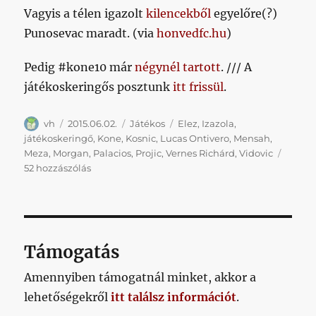
Vagyis a télen igazolt
kilencekből
egyelőre(?)
Punosevac maradt. (via
honvedfc.hu
)
Pedig #kone10 már
négynél tartott
. /// A
játékoskeringős posztunk
itt frissül
.
Szerző
Közzétéve
Kategória
Címke
vh
2015.06.02.
Játékos
Elez
,
Izazola
,
játékoskeringő
,
Kone
,
Kosnic
,
Lucas Ontivero
,
Mensah
,
Meza
,
Morgan
,
Palacios
,
Projic
,
Vernes Richárd
,
Vidovic
11
52 hozzászólás
játékos
máris
távozott,
1
érkezett
Támogatás
című
bejegyzéshez
Amennyiben támogatnál minket, akkor a
lehetőségekről
itt találsz információt
.