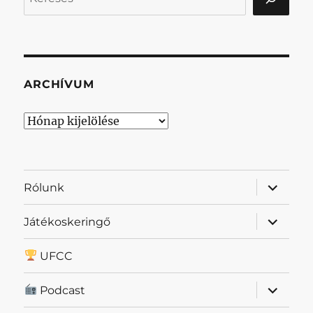
ARCHÍVUM
Archívum
almenü
Rólunk
szétnyit
almenü
Játékoskeringő
szétnyit
UFCC
almenü
Podcast
szétnyit