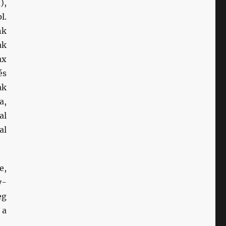
),
l.
nk
ak
ax
és
ak
a,
al
al
e,
y-
eg
 a