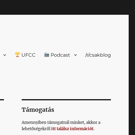
UFCC
Podcast
/r/csakblog
Támogatás
Amennyiben támogatnál minket, akkor a
lehetőségekről
itt találsz információt
.