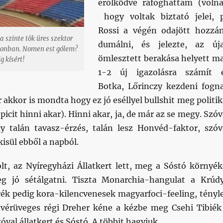
erőlködve ráfoghattam (volna
hogy voltak biztató jelei, p
Rossi a végén odajött hozzá
a szinte tök üres szektor
dumálni, és jelezte, az új
adionban. Nomen est gólem?
ömlesztett berakása helyett m
 kísért!
1-2 új igazolásra számít 
Botka, Lőrinczy kezdeni fogn
 akkor is mondta hogy ez jó eséllyel bullshit meg politik
picit hinni akar). Hinni akar, ja, de már az se megy. Szóv
y talán tavasz-érzés, talán lesz Honvéd-faktor, szóv
kisül ebből a napból.
olt, az Nyíregyházi Állatkert lett, meg a Sóstó környék
eg jó sétálgatni. Tiszta Monarchia-hangulat a Krúd
yék pedig kora-kilencvenesek magyarfoci-feeling, tényl
vérüveges régi Dreher kéne a kézbe meg Csehi Tibiék
óval állatkert és Sóstó. A többit hagyjuk.