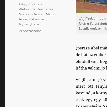
Filip
,
Ignjatovic
Aleksandar
,
Kemenes
Szabolcs
,
Kosnic
,
Marco
„Alfi” reklámtábla 
Rossi
,
MátyusJani
,
fölött a Városi st
Nyíregyháza
Lacalle emléke máig
Tavasz-
21 hozzászólás
érzés
helyett
szögbeverés
(persze Ábel már
című
de hát az ember 
bejegyzéshez
elindultam, hog
hátha valami jó 
Végül, ami jó v
mert ott tényl
kaszinó, a körn
csak egy egy kö
középpályára. Sz