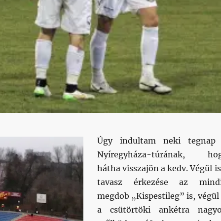
Úgy indultam neki tegnap
Nyíregyháza-túrának, ho
hátha visszajön a kedv. Végül is
tavasz érkezése az mind
megdob „Kispestileg” is, végül 
a csütörtöki ankétra nagy