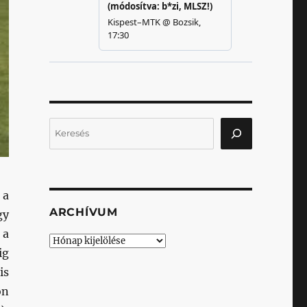
Keresés
 a
ARCHÍVUM
gy
 a
Archívum
ig
is
on