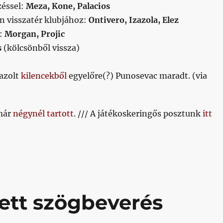
éssel:
Meza, Kone, Palacios
n visszatér klubjához:
Ontivero, Izazola, Elez
a:
Morgan, Projic
s
(kölcsönből vissza)
gazolt
kilencekből
egyelőre(?) Punosevac maradt. (via
már
négynél tartott
. /// A játékoskeringős posztunk
itt
yett szögbeverés