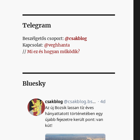
Telegram
Beszélgetős csoport:
@csakblog
Kapcsolat:
@veghhanta
//
Mi ez és hogyan működik?
Bluesky