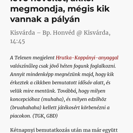
című
megmondja, mégis kik
bejegyzéshez
vannak a pályán
Kisvárda – Bp. Honvéd @ Kisvárda,
14:45
A Telexen megjelent
Hrutka-Koppányi-anyaggal
valószínűleg csak jövő héten fogunk foglalkozni.
Annyit mindenképp megnézünk majd, hogy kik
érkeztek a cikkben bemutatott idősáv alatt, és
velük mire mentünk. Továbbá, hogy milyen
koncepcióhoz (muhaha), és milyen edzőhöz
(bruahahaha) kellett játékosért körbenézni a
piacokon. (TGK, GBD)
Kétnapnyi bemutatkozás után ma már együtt