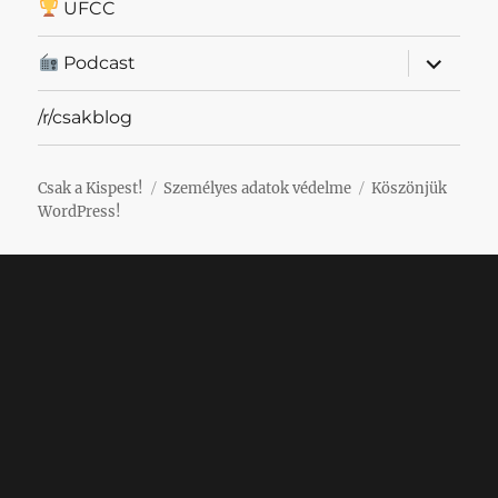
UFCC
almenü
Podcast
szétnyit
/r/csakblog
Csak a Kispest!
Személyes adatok védelme
Köszönjük
WordPress!