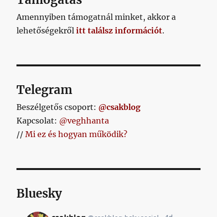
Nebojsa
nem
Amennyiben támogatnál minket, akkor a
tudná
lehetőségekről
itt találsz információt
.
elolvasni
távolról
a
mezen
lévő
neveket,
Telegram
akkor
megmondja,
Beszélgetős csoport:
@csakblog
mégis
Kapcsolat:
@veghhanta
kik
//
Mi ez és hogyan működik?
vannak
a
pályán
című
bejegyzéshez
Bluesky