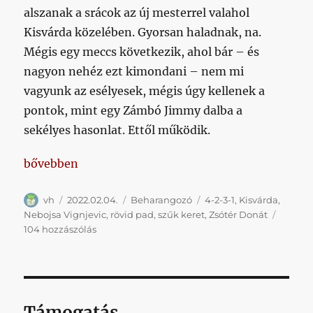
alszanak a srácok az új mesterrel valahol
Kisvárda közelében. Gyorsan haladnak, na.
Mégis egy meccs következik, ahol bár – és
nagyon nehéz ezt kimondani – nem mi
vagyunk az esélyesek, mégis úgy kellenek a
pontok, mint egy Zámbó Jimmy dalba a
sekélyes hasonlat. Ettől működik.
„Kambi azért is van, hogy ha Nebojsa nem tudná el
bővebben
Szerző
Közzétéve
Kategória
Címke
vh
2022.02.04.
Beharangozó
4-2-3-1
,
Kisvárda
,
Nebojsa Vignjevic
,
rövid pad
,
szűk keret
,
Zsótér Donát
Kambi
104 hozzászólás
azért
is
van,
hogy
ha
Támogatás