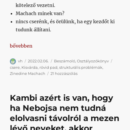
kötelező vezetni.
Machach minek van?
nincs cserénk, és örülünk, ha egy kezdőt ki
tudunk állítani.
„Van baj, és olyan sok stukstúrában, hogy megszám
bővebben
Szerző
Közzétéve
Kategória
Címke
vh
2022.02.06.
Beszámoló
,
Osztályozókönyv
csere
,
Kisvárda
,
rövid pad
,
strukturális problémák
,
Van
Zinedine Machach
21 hozzászólás
baj,
és
olyan
Kambi azért is van, hogy
sok
stukstúrában,
ha Nebojsa nem tudná
hogy
elolvasni távolról a mezen
megszámolni
is
lévő neveket, akkor
nehéz