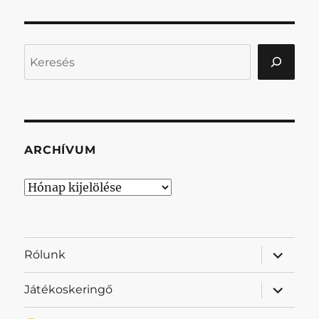
Keresés
ARCHÍVUM
Archívum
almenü
Rólunk
szétnyit
almenü
Játékoskeringő
szétnyit