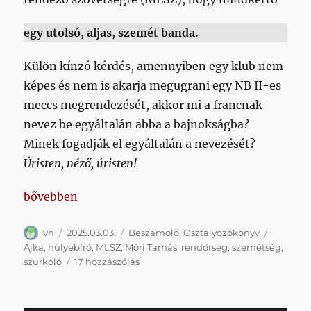
egy utolsó, aljas, szemét banda.
Külön kínzó kérdés, amennyiben egy klub nem
képes és nem is akarja megugrani egy NB II-es
meccs megrendezését, akkor mi a francnak
nevez be egyáltalán abba a bajnokságba?
Minek fogadják el egyáltalán a nevezését?
Úristen, néző, úristen!
„Undorító volt az egész, egyben csodálatos reklám
bővebben
Szerző
Közzétéve
Kategória
Címke
vh
2025.03.03.
Beszámoló
,
Osztályozókönyv
Ajka
,
hülyebíró
,
MLSZ
,
Móri Tamás
,
rendőrség
,
szemétség
,
Undorító
szurkoló
17 hozzászólás
volt
az
egész,