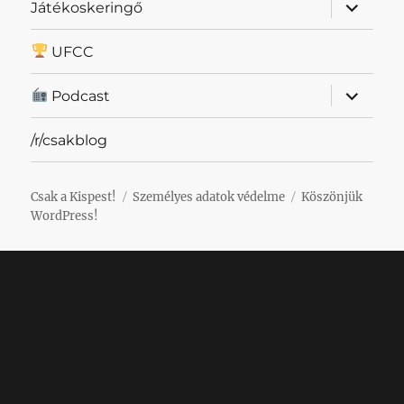
almenü
Játékoskeringő
szétnyit
UFCC
almenü
Podcast
szétnyit
/r/csakblog
Csak a Kispest!
Személyes adatok védelme
Köszönjük
WordPress!