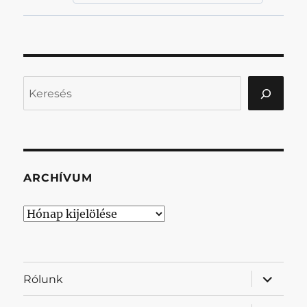
Keresés
ARCHÍVUM
Archívum
almenü
Rólunk
szétnyit