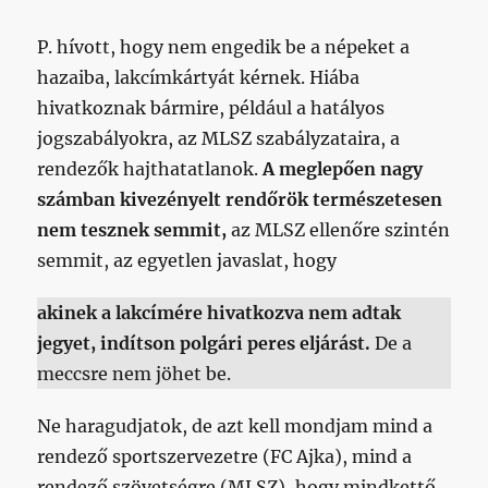
P. hívott, hogy nem engedik be a népeket a
hazaiba, lakcímkártyát kérnek. Hiába
hivatkoznak bármire, például a hatályos
jogszabályokra, az MLSZ szabályzataira, a
rendezők hajthatatlanok.
A meglepően nagy
számban kivezényelt rendőrök természetesen
nem tesznek semmit,
az MLSZ ellenőre szintén
semmit, az egyetlen javaslat, hogy
akinek a lakcímére hivatkozva nem adtak
jegyet, indítson polgári peres eljárást.
De a
meccsre nem jöhet be.
Ne haragudjatok, de azt kell mondjam mind a
rendező sportszervezetre (FC Ajka), mind a
rendező szövetségre (MLSZ), hogy mindkettő