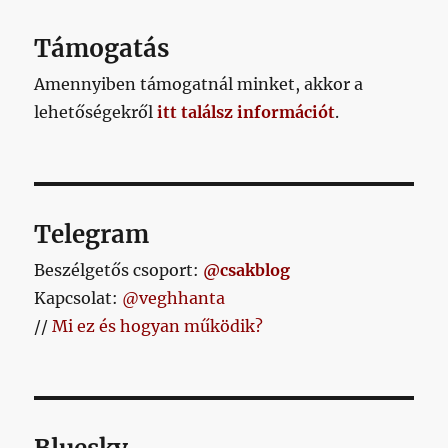
egyben
csodálatos
Támogatás
reklámja
a
Amennyiben támogatnál minket, akkor a
magyar
lehetőségekről
itt találsz információt
.
labdarúgásnak
című
bejegyzéshez
Telegram
Beszélgetős csoport:
@csakblog
Kapcsolat:
@veghhanta
//
Mi ez és hogyan működik?