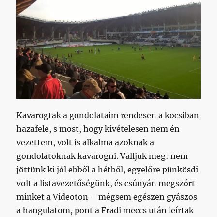
alkalmatlannak
bizonyult,
az
nem
lesz
bíró
többet?
című
bejegyzéshez
Kavarogtak a gondolataim rendesen a kocsiban
hazafele, s most, hogy kivételesen nem én
vezettem, volt is alkalma azoknak a
gondolatoknak kavarogni. Valljuk meg: nem
jöttünk ki jól ebből a hétből, egyelőre pünkösdi
volt a listavezetőségünk, és csúnyán megszórt
minket a Videoton – mégsem egészen gyászos
a hangulatom, pont a Fradi meccs után leírtak