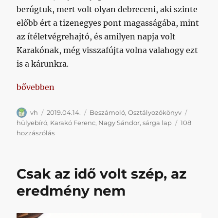
berúgtuk, mert volt olyan debreceni, aki szinte
előbb ért a tizenegyes pont magasságába, mint
az ítéletvégrehajtó, és amilyen napja volt
Karakónak, még visszafújta volna valahogy ezt
is a kárunkra.
„Nincs valami olyasmi szabály, hogy ha valaki többs
bővebben
Szerző
Közzétéve
Kategória
Címke
vh
2019.04.14.
Beszámoló
,
Osztályozókönyv
hülyebíró
,
Karakó Ferenc
,
Nagy Sándor
,
sárga lap
108
Nincs
hozzászólás
valami
olyasmi
szabály,
Csak az idő volt szép, az
hogy
ha
eredmény nem
valaki
többször
is