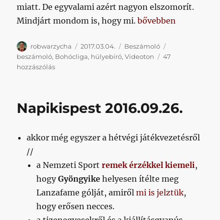
miatt. De egyvalami azért nagyon elszomorít.
„Csak az idő volt sz
Mindjárt mondom is, hogy mi.
bővebben
Szerző
Közzétéve
Kategória
Címke
robwarzycha
2017.03.04.
Beszámoló
beszámoló
,
Bohócliga
,
hülyebíró
,
Videoton
47
Csak
hozzászólás
az
idő
volt
Napikispest 2016.09.26.
szép,
az
eredmény
akkor még egyszer a hétvégi játékvezetésről
nem
című
//
bejegyzéshez
a Nemzeti Sport
remek érzékkel kiemeli
,
hogy
Gyöngyike
helyesen ítélte meg
Lanzafame gólját, amiről
mi is jelztük
,
hogy erősen necces.