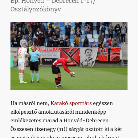
Bp. Honvéd – Debrecen 1-1 //
Osztályozókönyv
Ha másról nem,
Karakó sporttárs
egészen
elképesztő ámokfutásáról mindenképp
emlékezetes marad a Honvéd-Debrecen.
Összesen tizenegy (11!) sárgát osztott ki a két
csapatnak egy olyan meccsen, ahol a hármat-