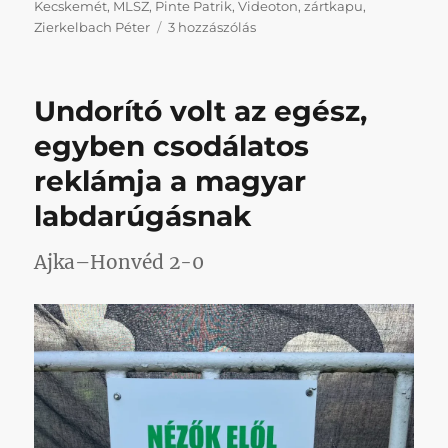
Kecskemét
,
MLSZ
,
Pinte Patrik
,
Videoton
,
zártkapu
,
Keményen
Zierkelbach Péter
3 hozzászólás
megsorozott
minket
a
Undorító volt az egész,
fegyelmi
bizottság
egyben csodálatos
című
reklámja a magyar
bejegyzéshez
labdarúgásnak
Ajka–Honvéd 2-0