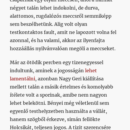
négyet talán lehet indokolni, de durva,
alattomos, rugdalózós meccsről semmiképp
sem beszélhetünk. Alig volt olyan
testkontaktos fault, amit ne lapozott volna fel
azonnal, és ha valami, akkor az ilyenfajta
hozzáállás nyilvánvalóan megöli a meccseket.
Már az ötödik percben egy tizenegyessel
indultunk, aminek a jogosságán
lehet
lamentálni
, azonban Nagy Geri kiállítása
mellett talán a másik értelmes és komolyabb
ítélete volt a sporinak, amibe nem nagyon
lehet belekötni. Bényei még véletlenül sem
egyenlő testhelyzetben használta a vállát,
hanem szögből érkezve, simán fellökte
Holcsikát, teljesen jogos. A tizit szerencsére