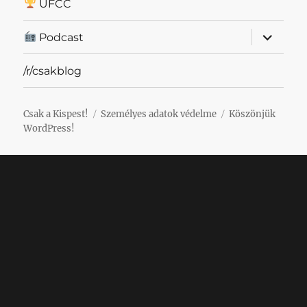
UFCC
almenü
Podcast
szétnyit
/r/csakblog
Csak a Kispest!
Személyes adatok védelme
Köszönjük
WordPress!