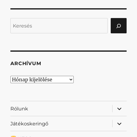
Keresés
ARCHÍVUM
Archívum
almenü
Rólunk
szétnyit
almenü
Játékoskeringő
szétnyit