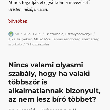
Minek fogadják el egyáltalán a nevezését?
Úristen, néző, úristen!
„Undorító volt az egész, egyben csodálatos reklám
bővebben
Szerző
Közzétéve
Kategória
Címke
vh
2025.03.03.
Beszámoló
,
Osztályozókönyv
Ajka
,
hülyebíró
,
MLSZ
,
Móri Tamás
,
rendőrség
,
szemétség
,
Undorító
szurkoló
17 hozzászólás
volt
az
egész,
Nincs valami olyasmi
egyben
csodálatos
szabály, hogy ha valaki
reklámja
többször is
a
magyar
alkalmatlannak bizonyult,
labdarúgásnak
című
az nem lesz bíró többet?
bejegyzéshez