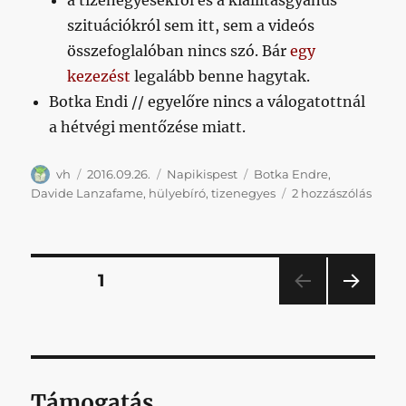
a tizenegyesekről és a kiállításgyanús
szituációkról sem itt, sem a videós
összefoglalóban nincs szó. Bár
egy
kezezést
legalább benne hagytak.
Botka Endi // egyelőre nincs a válogatottnál
a hétvégi mentőzése miatt.
Szerző
Közzétéve
Kategória
Címke
vh
2016.09.26.
Napikispest
Botka Endre
,
Napik
Davide Lanzafame
,
hülyebíró
,
tizenegyes
2 hozzászólás
2016.0
című
bejeg
Bejegyzések
OLDAL
1
KÖV
lapozása
ETKE
ZŐ
OLD
AL
Támogatás