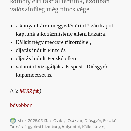
komoly eltiltásnál tartunk, azonban
valószínűleg még nincs vége.
a kanyar háromnegyedét érintő zártkaput
kaptunk a Kozármisleny elleni hazaira,
Kállait négy meccsre tiltották el,
eljárás indult Pinte és
eljárás indult Feczkó ellen,
valamint vizsgálják a Kispest–Diósgyőr
kupameccset is.
(via
MLSZ feb
)
„Keményen megsorozott minket a fegyelmi bizotts
bővebben
Szerző
Közzétéve
Kategória
Címke
vh
2026.03.13.
Csak
Csákvár
,
Diósgyőr
,
Feczkó
Tamás
,
fegyelmi bizottság
,
hülyebíró
,
Kállai Kevin
,