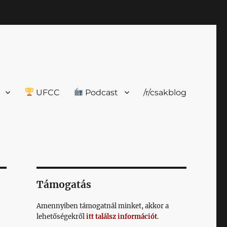
UFCC
Podcast
/r/csakblog
Támogatás
Amennyiben támogatnál minket, akkor a
lehetőségekről
itt találsz információt
.