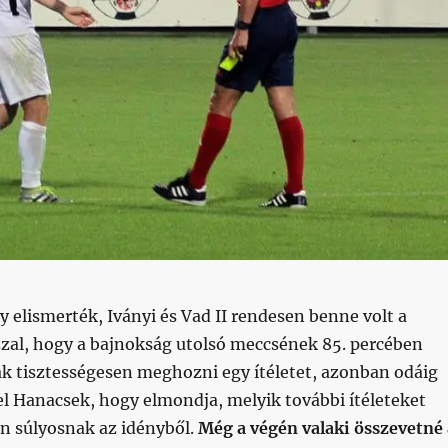
 elismerték, Iványi és Vad II rendesen benne volt a
zal, hogy a bajnokság utolsó meccsének 85. percében
ak tisztességesen meghozni egy ítéletet, azonban odáig
l Hanacsek, hogy elmondja, melyik további ítéleteket
an súlyosnak az idényből.
Még a végén valaki összevetné 