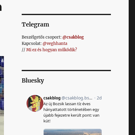
a
Telegram
Beszélgetős csoport:
@csakblog
Kapcsolat:
@veghhanta
//
Mi ez és hogyan működik?
Bluesky