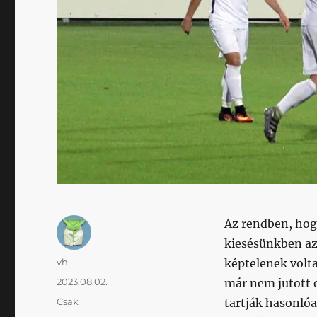
Az rendben, hogy
kiesésünkben az
Szerző
vh
képtelenek volt
Közzétéve
2023.08.02.
már nem jutott e
Kategória
Csak
tartják hasonló