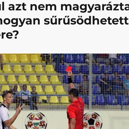
l azt nem magyarázt
 hogyan sűrűsödhetett
ére?