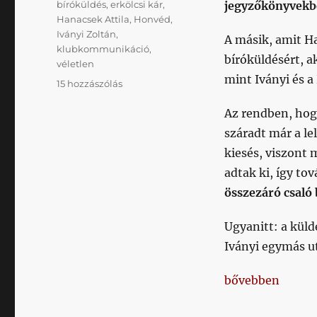
Címke
bíróküldés
,
erkölcsi kár
,
jegyzőkönyvekbe
Hanacsek Attila
,
Honvéd
,
Iványi Zoltán
,
A másik, amit H
klubkommunikáció
,
bíróküldésért, a
véletlen
mint Iványi és 
Hanacsek
15 hozzászólás
egyedül
Az rendben, hogy
azt
nem
száradt már a le
magyarázta
kiesés, viszont
el,
adtak ki, így to
Iványi
nálunk
összezáró csaló 
hogyan
sűrűsödhetett
Ugyanitt: a küld
be
Iványi egymás u
ennyire
a
végére?
„Hanacsek egyed
bővebben
című
bejegyzéshez