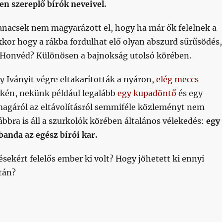
n szereplő bírók neveivel.
anacsek nem magyarázott el, hogy ha már ők felelnek a
kkor hogy a rákba fordulhat elő olyan abszurd sűrűsödés,
a Honvéd? Különösen a bajnokság utolsó körében.
 Iványit végre eltakarították a nyáron,
elég meccs
lkén, nekünk például legalább
egy kupadöntő
és egy
 magáról az eltávolításról semmiféle közleményt nem
vábbra is áll a szurkolók körében általános vélekedés:
egy
banda az egész bírói kar.
ésekért felelős ember ki volt? Hogy jöhetett ki ennyi
tán?
ül azt nem magyarázta el, Iványi nálunk hogyan sűrűsöd