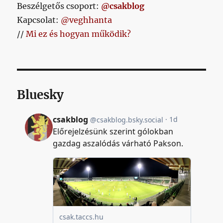
című
Beszélgetős csoport:
@csakblog
bejegyzéshez
Kapcsolat:
@veghhanta
//
Mi ez és hogyan működik?
Bluesky