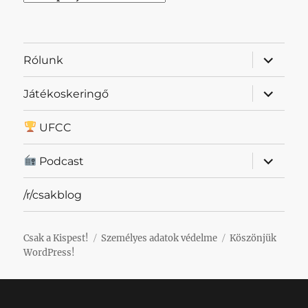
almenü
Rólunk
szétnyit
almenü
Játékoskeringő
szétnyit
UFCC
almenü
Podcast
szétnyit
/r/csakblog
Csak a Kispest!
Személyes adatok védelme
Köszönjük
WordPress!