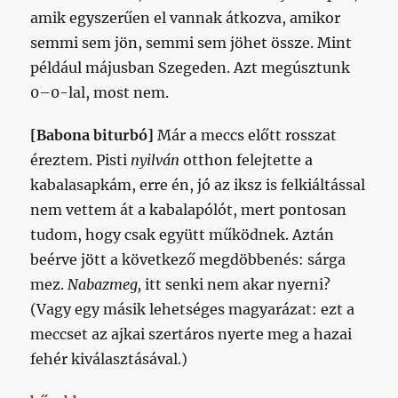
amik egyszerűen el vannak átkozva, amikor
semmi sem jön, semmi sem jöhet össze. Mint
például májusban Szegeden. Azt megúsztunk
0–0-lal, most nem.
[Babona biturbó]
Már a meccs előtt rosszat
éreztem. Pisti
nyilván
otthon felejtette a
kabalasapkám, erre én, jó az iksz is felkiáltással
nem vettem át a kabalapólót, mert pontosan
tudom, hogy csak együtt működnek. Aztán
beérve jött a következő megdöbbenés: sárga
mez.
Nabazmeg,
itt senki nem akar nyerni?
(Vagy egy másik lehetséges magyarázat: ezt a
meccset az ajkai szertáros nyerte meg a hazai
fehér kiválasztásával.)