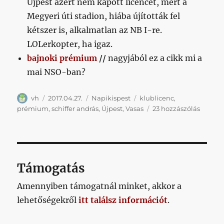
Újpest azért nem kapott licencet, mert a
Megyeri úti stadion, hiába újították fel
kétszer is, alkalmatlan az NB I-re.
LOLerkopter, ha igaz.
bajnoki prémium
//
nagyjából ez a cikk mi a
mai NSO-ban?
Szerző
Közzétéve
Kategória
Címke
vh
2017.04.27.
Napikispest
klublicenc
,
Napiki
prémium
,
schiffer andrás
,
Újpest
,
Vasas
23 hozzászólás
2017.04
című
bejegy
Támogatás
Amennyiben támogatnál minket, akkor a
lehetőségekről
itt találsz információt
.