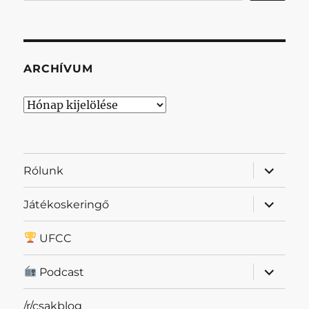
ARCHÍVUM
Archívum
almenü
Rólunk
szétnyit
almenü
Játékoskeringő
szétnyit
UFCC
almenü
Podcast
szétnyit
/r/csakblog