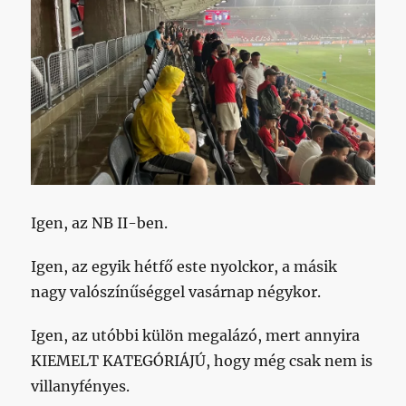
című
bejegyzéshez
Igen, az NB II-ben.
Igen, az egyik hétfő este nyolckor, a másik
nagy valószínűséggel vasárnap négykor.
Igen, az utóbbi külön megalázó, mert annyira
KIEMELT KATEGÓRIÁJÚ, hogy még csak nem is
villanyfényes.