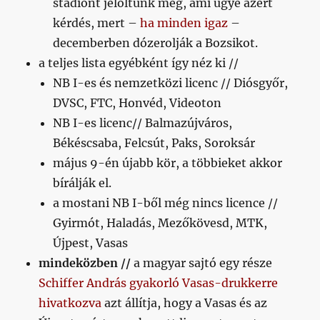
stadiont jelöltünk meg, ami ugye azért
kérdés, mert –
ha minden igaz
–
decemberben dózerolják a Bozsikot.
a teljes lista egyébként így néz ki //
NB I-es és nemzetközi licenc // Diósgyőr,
DVSC, FTC, Honvéd, Videoton
NB I-es licenc// Balmazújváros,
Békéscsaba, Felcsút, Paks, Soroksár
május 9-én újabb kör, a többieket akkor
bírálják el.
a mostani NB I-ből még nincs licence //
Gyirmót, Haladás, Mezőkövesd, MTK,
Újpest, Vasas
mindeközben //
a magyar sajtó egy része
Schiffer András gyakorló Vasas-drukkerre
hivatkozva
azt állítja, hogy a Vasas és az