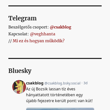
Telegram
Beszélgetős csoport:
@csakblog
Kapcsolat:
@veghhanta
//
Mi ez és hogyan működik?
Bluesky