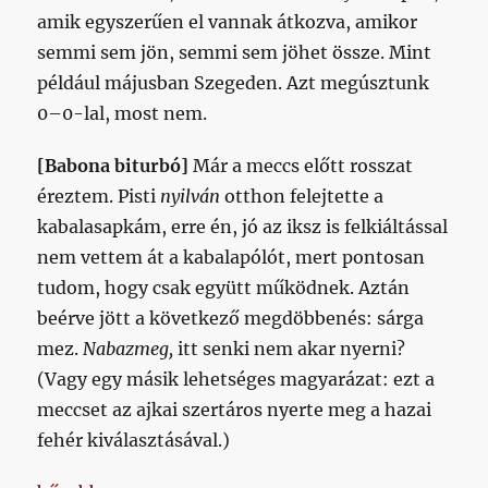
amik egyszerűen el vannak átkozva, amikor
semmi sem jön, semmi sem jöhet össze. Mint
például májusban Szegeden. Azt megúsztunk
0–0-lal, most nem.
[Babona biturbó]
Már a meccs előtt rosszat
éreztem. Pisti
nyilván
otthon felejtette a
kabalasapkám, erre én, jó az iksz is felkiáltással
nem vettem át a kabalapólót, mert pontosan
tudom, hogy csak együtt működnek. Aztán
beérve jött a következő megdöbbenés: sárga
mez.
Nabazmeg,
itt senki nem akar nyerni?
(Vagy egy másik lehetséges magyarázat: ezt a
meccset az ajkai szertáros nyerte meg a hazai
fehér kiválasztásával.)