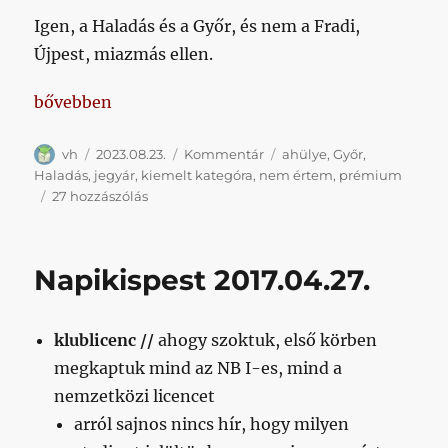
Igen, a Haladás és a Győr, és nem a Fradi,
Újpest, miazmás ellen.
„Az ugye megvan, hogy két KIEMELT KATEGÓRIÁJÚ
bővebben
Szerző
Közzétéve
Kategória
Címke
vh
2023.08.23.
Kommentár
ahülye
,
Győr
,
Haladás
,
jegyár
,
kiemelt kategóra
,
nem értem
,
prémium
Az
27 hozzászólás
ugye
megvan,
hogy
Napikispest 2017.04.27.
két
KIEMELT
KATEGÓRIÁJÚ
klublicenc //
ahogy szoktuk, első körben
mérkőzés
következik
megkaptuk mind az NB I-es, mind a
egymás
nemzetközi licencet
után?
arról sajnos nincs hír, hogy milyen
című
bejegyzéshez