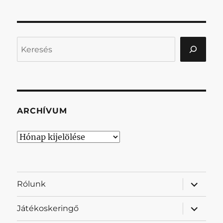
Keresés
ARCHÍVUM
Archívum
almenü
Rólunk
szétnyit
almenü
Játékoskeringő
szétnyit