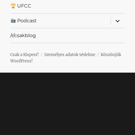
UFCC
almenü
Podcast
szétnyit
/r/csakblog
Csak a Kispest!
Személyes adatok védelme
Köszönjük
WordPress!