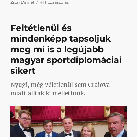
Akkora
Zsóri Dániel
41 hozzászólás
volt
a
táncrend
Feltétlenül és
tegnap
a
mindenképp tapsoljuk
játékoskeringőben,
meg mi is a legújabb
hogy
önálló
magyar sportdiplomáciai
posztba
kell
sikert
összefoglaljuk
című
Nyugi, még véletlenül sem Craiova
bejegyzéshez
miatt álltak ki mellettünk.