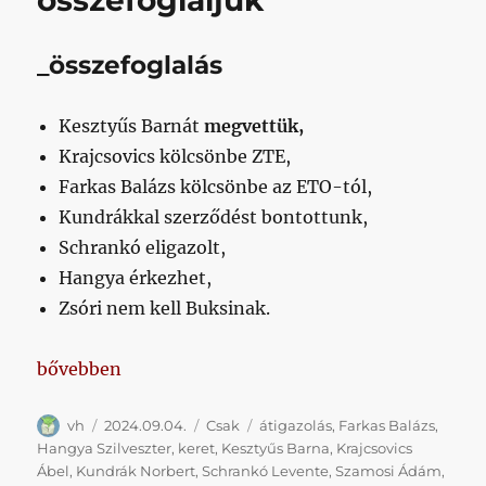
összefoglaljuk
_összefoglalás
Kesztyűs Barnát
megvettük,
Krajcsovics kölcsönbe ZTE,
Farkas Balázs kölcsönbe az ETO-tól,
Kundrákkal szerződést bontottunk,
Schrankó eligazolt,
Hangya érkezhet,
Zsóri nem kell Buksinak.
„Akkora volt a táncrend tegnap a játékoskeringőben
bővebben
Szerző
Közzétéve
Kategória
Címke
vh
2024.09.04.
Csak
átigazolás
,
Farkas Balázs
,
Hangya Szilveszter
,
keret
,
Kesztyűs Barna
,
Krajcsovics
Ábel
,
Kundrák Norbert
,
Schrankó Levente
,
Szamosi Ádám
,