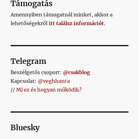
Támogatás
is
a
Amennyiben támogatnál minket, akkor a
legúj
lehetőségekről
itt találsz információt
.
magya
sportd
sikert
című
bejeg
Telegram
Beszélgetős csoport:
@csakblog
Kapcsolat:
@veghhanta
//
Mi ez és hogyan működik?
Bluesky