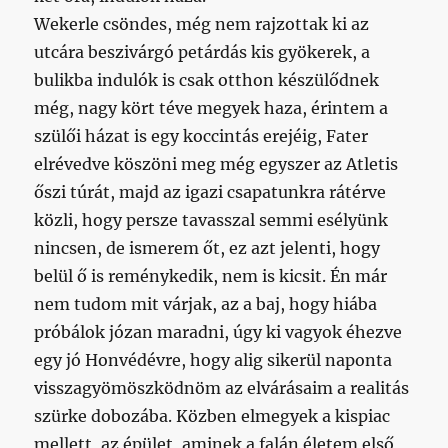
Wekerle csöndes, még nem rajzottak ki az
utcára beszivárgó petárdás kis gyökerek, a
bulikba indulók is csak otthon készülődnek
még, nagy kört téve megyek haza, érintem a
szülői házat is egy koccintás erejéig, Fater
elrévedve köszöni meg még egyszer az Atletis
őszi túrát, majd az igazi csapatunkra rátérve
közli, hogy persze tavasszal semmi esélyünk
nincsen, de ismerem őt, ez azt jelenti, hogy
belül ő is reménykedik, nem is kicsit. Én már
nem tudom mit várjak, az a baj, hogy hiába
próbálok józan maradni, úgy ki vagyok éhezve
egy jó Honvédévre, hogy alig sikerül naponta
visszagyömöszködnöm az elvárásaim a realitás
szürke dobozába. Közben elmegyek a kispiac
mellett, az épület, aminek a falán életem első