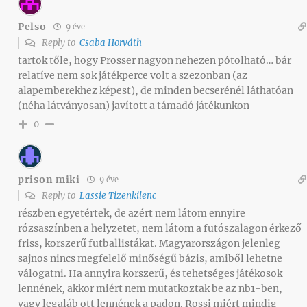
Pelso
9 éve
Reply to
Csaba Horváth
tartok tőle, hogy Prosser nagyon nehezen pótolható… bár
relatíve nem sok játékperce volt a szezonban (az
alapemberekhez képest), de minden becserénél láthatóan
(néha látványosan) javított a támadó játékunkon
0
prison miki
9 éve
Reply to
Lassie Tizenkilenc
részben egyetértek, de azért nem látom ennyire
rózsaszínben a helyzetet, nem látom a futószalagon érkező
friss, korszerű futballistákat. Magyarországon jelenleg
sajnos nincs megfelelő minőségű bázis, amiből lehetne
válogatni. Ha annyira korszerű, és tehetséges játékosok
lennének, akkor miért nem mutatkoztak be az nb1-ben,
vagy legaláb ott lennének a padon. Rossi miért mindig