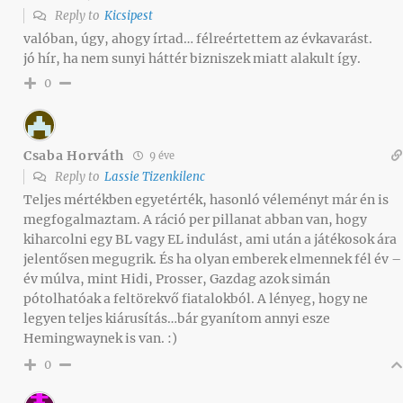
Reply to
Kicsipest
valóban, úgy, ahogy írtad… félreértettem az évkavarást.
jó hír, ha nem sunyi háttér bizniszek miatt alakult így.
0
Csaba Horváth
9 éve
Reply to
Lassie Tizenkilenc
Teljes mértékben egyetérték, hasonló véleményt már én is
megfogalmaztam. A ráció per pillanat abban van, hogy
kiharcolni egy BL vagy EL indulást, ami után a játékosok ára
jelentősen megugrik. És ha olyan emberek elmennek fél év –
év múlva, mint Hidi, Prosser, Gazdag azok simán
pótolhatóak a feltörekvő fiatalokból. A lényeg, hogy ne
legyen teljes kiárusítás…bár gyanítom annyi esze
Hemingwaynek is van. :)
0