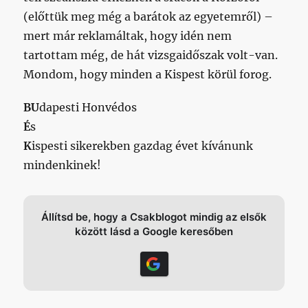
(előttük meg még a barátok az egyetemről) –
mert már reklamáltak, hogy idén nem
tartottam még, de hát vizsgaidőszak volt-van.
Mondom, hogy minden a Kispest körül forog.
BU
dapesti Honvédos
É
s
K
ispesti sikerekben gazdag évet kívánunk
mindenkinek!
Állítsd be, hogy a Csakblogot mindig az elsők
között lásd a Google keresőben