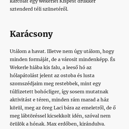
karcolat egy wekerlei Kispest drukker
sztenderd téli szünetéről.
Karácsony
Utálom a havat. Illetve nem úgy utálom, hogy
minden formáját, de a városit mindenképp. És
Wekerle hiába kis falu, a leeső hó az
hólapátolást jelent az ostoba és lusta
szomszédjaim meg restebbek, mint egy
túlfizetett bohócliger, így sosem mutatnak
aktivitást e téren, minden rám marad a ház
körül, meg az öreg Laci bára az emeletről, de ő
meg lábtöréssel kicsekkolt idén, szóval nem
örülök a hónak. Max erdőben, kirándulva.