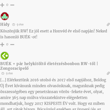
0
Hidy
9 éve
Köszönjük RW! Ez jól esett a Honvéd év első napján! Neked
is hasonló BUÉK-ot!
0
BUÉK + pár helykitöltő életérzésbonbon RW-től |
Zongoracipelő
9 éve
[…] Elérkeztünk 2016 utolsó és 2017 első napjához, Boldog
Új Évet kívánunk minden olvasónknak, magunknak pedig
összességében egy penetránsan vörös-fekete évet, olyat,
amire 365 nap múlva visszatekintve elégedetten
mondhatjuk, hogy 2017 KISPESTI ÉV volt. Hogy ez miben
áll, azt rátok bízom. Búcsúzóul ezekben az ünnepi (és az