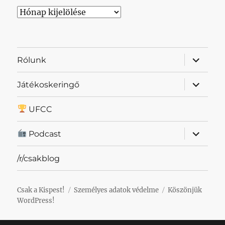
Archívum
almenü
Rólunk
szétnyit
almenü
Játékoskeringő
szétnyit
UFCC
almenü
Podcast
szétnyit
/r/csakblog
Csak a Kispest!
Személyes adatok védelme
Köszönjük
WordPress!