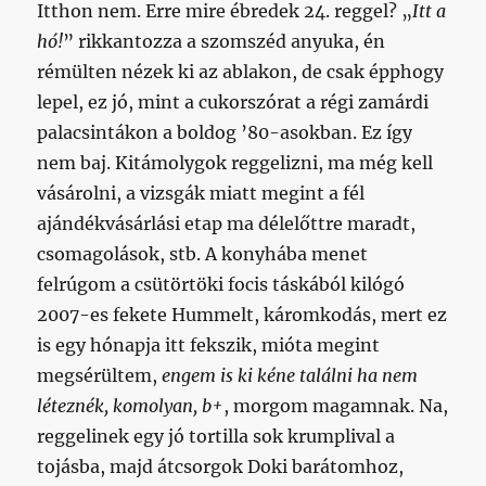
Itthon nem. Erre mire ébredek 24. reggel? „
Itt a
hó!
” rikkantozza a szomszéd anyuka, én
rémülten nézek ki az ablakon, de csak épphogy
lepel, ez jó, mint a cukorszórat a régi zamárdi
palacsintákon a boldog ’80-asokban. Ez így
nem baj. Kitámolygok reggelizni, ma még kell
vásárolni, a vizsgák miatt megint a fél
ajándékvásárlási etap ma délelőttre maradt,
csomagolások, stb. A konyhába menet
felrúgom a csütörtöki focis táskából kilógó
2007-es fekete Hummelt, káromkodás, mert ez
is egy hónapja itt fekszik, mióta megint
megsérültem,
engem is ki kéne találni ha nem
léteznék, komolyan, b+
, morgom magamnak. Na,
reggelinek egy jó tortilla sok krumplival a
tojásba, majd átcsorgok Doki barátomhoz,