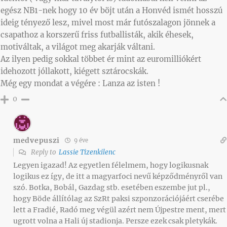
egész NB1-nek hogy 10 év böjt után a Honvéd ismét hosszú
ideig tényező lesz, mivel most már futószalagon jönnek a
csapathoz a korszerű friss futballisták, akik éhesek,
motiváltak, a világot meg akarják váltani.
Az ilyen pedig sokkal többet ér mint az euromilliókért
idehozott jóllakott, kiégett sztárocskák.
Még egy mondat a végére : Lanza az isten !
0
medvepuszi
9 éve
Reply to
Lassie Tizenkilenc
Legyen igazad! Az egyetlen félelmem, hogy logikusnak
logikus ez így, de itt a magyarfoci nevű képződményről van
szó. Botka, Bobál, Gazdag stb. esetében eszembe jut pl.,
hogy Böde állítólag az SzRt paksi szponzorációjáért cserébe
lett a Fradié, Radó meg végül azért nem Újpestre ment, mert
ugrott volna a Hali új stadionja. Persze ezek csak pletykák.