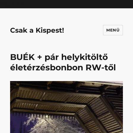
Mastodon
Csak a Kispest!
MENÜ
BUÉK + pár helykitöltő
életérzésbonbon RW-től