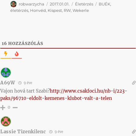
Szerző
Közzétéve
Kategória
Címke
robwarzycha
2017.01.01.
Életérzés
BUÉK
,
életérzés
,
Honvéd
,
Kispest
,
RW
,
Wekerle
16
HOZZÁSZÓLÁS
A69W
9 éve
Vajon hová tart Szabi?
http://www.csakfoci.hu/nb-i/223-
paks/96710-eldolt-kemenes-klubot-valt-a-telen
0
Lassie Tizenkilenc
9 éve