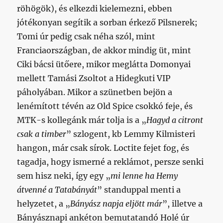
röhögök), és elkezdi kielemezni, ebben
jótékonyan segítik a sorban érkező Pilsnerek;
Tomi úr pedig csak néha szól, mint
Franciaországban, de akkor mindig üt, mint
Ciki bácsi ütőere, mikor meglátta Domonyai
mellett Tamási Zsoltot a Hidegkuti VIP
páholyában. Mikor a szünetben bejön a
lenémított tévén az Old Spice csokkó feje, és
MTK-s kollegánk már tolja is a „
Hagyd a citront
csak a timber
” szlogent, kb Lemmy Kilmisteri
hangon, már csak sírok. Loctite fejet fog, és
tagadja, hogy ismerné a reklámot, persze senki
sem hisz neki, így egy „
mi lenne ha Hemy
átvenné a Tatabányát
” standuppal menti a
helyzetet, a „
Bányász napja eljött már
”, illetve a
Bányásznapi ankéton bemutatandó Holé úr