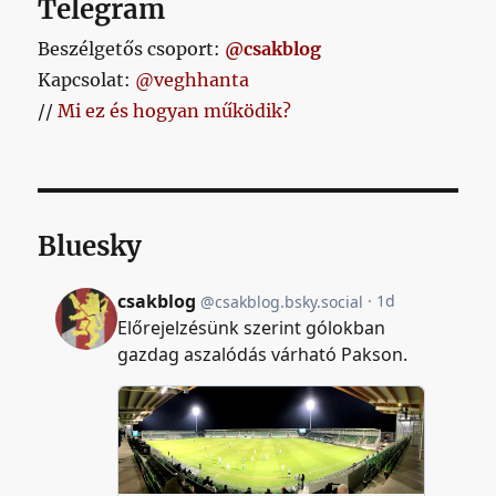
Telegram
Beszélgetős csoport:
@csakblog
Kapcsolat:
@veghhanta
//
Mi ez és hogyan működik?
Bluesky