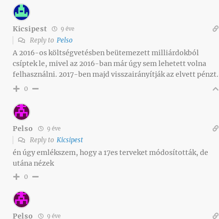
Kicsipest
9 éve
Reply to
Pelso
A 2016-os költségvetésben beütemezett milliárdokból
csíptek le, mivel az 2016-ban már úgy sem lehetett volna
felhasználni. 2017-ben majd visszairányítják az elvett pénzt.
0
Pelso
9 éve
Reply to
Kicsipest
én úgy emlékszem, hogy a 17es terveket módosították, de
utána nézek
0
Pelso
9 éve