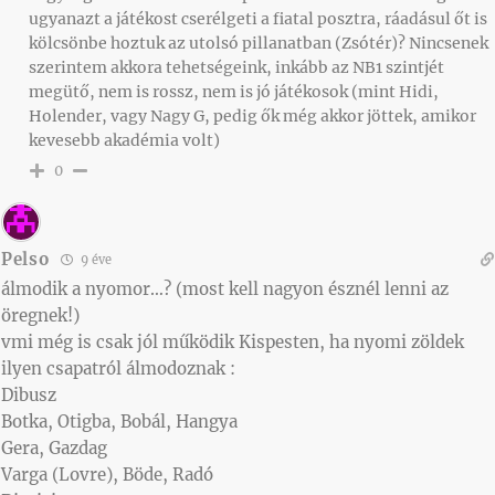
ugyanazt a játékost cserélgeti a fiatal posztra, ráadásul őt is
kölcsönbe hoztuk az utolsó pillanatban (Zsótér)? Nincsenek
szerintem akkora tehetségeink, inkább az NB1 szintjét
megütő, nem is rossz, nem is jó játékosok (mint Hidi,
Holender, vagy Nagy G, pedig ők még akkor jöttek, amikor
kevesebb akadémia volt)
0
Pelso
9 éve
álmodik a nyomor…? (most kell nagyon észnél lenni az
öregnek!)
vmi még is csak jól működik Kispesten, ha nyomi zöldek
ilyen csapatról álmodoznak :
Dibusz
Botka, Otigba, Bobál, Hangya
Gera, Gazdag
Varga (Lovre), Böde, Radó