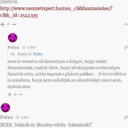
Djuricin
http://www.nemzetisport.hu/nso_cikkhozzaszolas/?
cikk_id=2544335
0
Pelso
9 éve
Reply to
Pelso
nem is venném túl komolyan a dolgot, hogy miket
álmodoznak, csak jó látni, hogy sóvárognak a tehetséges
fiatalok után, aztán kapnak 1 ghánai pakkot… :D én továbbra
is remélem, hogy nem erősítjük az ellenfeleket most sem,
nyáron sem
0
Pelso
9 éve
BÚÉK. Nektek és Minden vörös-feketének!!