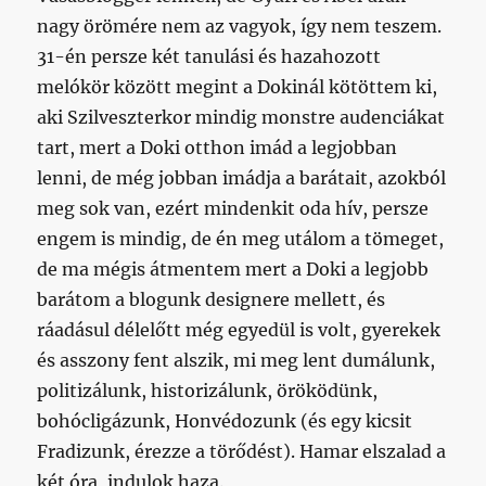
nagy örömére nem az vagyok, így nem teszem.
31-én persze két tanulási és hazahozott
melókör között megint a Dokinál kötöttem ki,
aki Szilveszterkor mindig monstre audenciákat
tart, mert a Doki otthon imád a legjobban
lenni, de még jobban imádja a barátait, azokból
meg sok van, ezért mindenkit oda hív, persze
engem is mindig, de én meg utálom a tömeget,
de ma mégis átmentem mert a Doki a legjobb
barátom a blogunk designere mellett, és
ráadásul délelőtt még egyedül is volt, gyerekek
és asszony fent alszik, mi meg lent dumálunk,
politizálunk, historizálunk, öröködünk,
bohócligázunk, Honvédozunk (és egy kicsit
Fradizunk, érezze a törődést). Hamar elszalad a
két óra, indulok haza.