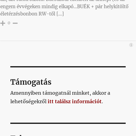
engem évvégeken mindig elkapó…BUÉK + pár helykitöltő
életérzésbonbon RW-től […]
0
Támogatás
Amennyiben támogatnál minket, akkor a
lehetőségekről
itt találsz információt
.