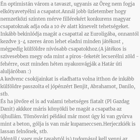
Én optimistán várom a tavaszt, ugyanis az Öreg nem fogja
elkótyavetyélni a csapatot.Annál jobb üzletember hogy
nemzetközi szinten mérve fillérekért konkurens magyar
csapatoknak adja oda a 10 év alatt kinevelt tehetségeket.
Inkább bekinlódja magát a csapattal az Euroligába, onnantól
kezdve 3-4 szeres áron lehet eladni minden játékost ,
mégpedig külföldre nívósabb csapatokhoz.(A játékos is
szivesebben megy oda mint a piros-feketét lecserélni zöld -
fehérre, oszt minden héten nyakonvágják a Határ úti
aluljáróban :)
A kedvenc csokijainkat is eladhatta volna itthon de inkább
külföldre passzolta el jópénzért Benjit, Abrahamot, Danilo,
stb.
És ha jövőre el is ad valami tehetséges fiatalt (Pl Gazdag
Danit) akkkor máris könyökli be magát a csapatba az
újhullám. Tömösvári például már most úgy ki van gyúrva
mint a beton, gólja is van már kupameccsen.Herjeczkiék is
lassan felnőnek, stb.
Idéntől ( vagy már tavalytól is) tudomásul kell venni az