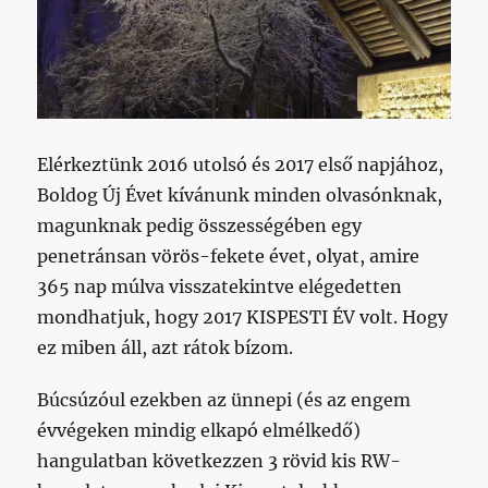
Elérkeztünk 2016 utolsó és 2017 első napjához,
Boldog Új Évet kívánunk minden olvasónknak,
magunknak pedig összességében egy
penetránsan vörös-fekete évet, olyat, amire
365 nap múlva visszatekintve elégedetten
mondhatjuk, hogy 2017 KISPESTI ÉV volt. Hogy
ez miben áll, azt rátok bízom.
Búcsúzóul ezekben az ünnepi (és az engem
évvégeken mindig elkapó elmélkedő)
hangulatban következzen 3 rövid kis RW-