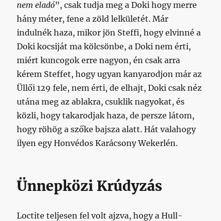
nem eladó
”, csak tudja meg a Doki hogy merre
hány méter, fene a zöld lelkületét. Már
indulnék haza, mikor jön Steffi, hogy elvinné a
Doki kocsiját ma kölcsönbe, a Doki nem érti,
miért kuncogok erre nagyon, én csak arra
kérem Steffet, hogy ugyan kanyarodjon már az
Üllői 129 fele, nem érti, de elhajt, Doki csak néz
utána meg az ablakra, csuklik nagyokat, és
közli, hogy takarodjak haza, de persze látom,
hogy röhög a szőke bajsza alatt. Hát valahogy
ilyen egy Honvédos Karácsony Wekerlén.
Ünnepközi Krúdyzás
Loctite teljesen fel volt ajzva, hogy a Hull-