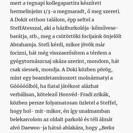
mert a tegnapi kollegapartira készített
hermelinjeim 1/3-a megmaradt, ő meg szereti.
A Dokit otthon találom, épp seftel a
SteffAtesszal, aki a háziburkolója-kőművese-
barátja, stb., meg a csütörtöki focijaink önjelölt
Abrahamja. Stefi kérdi, mikor jövök már
focizni, hát még visszaerősítem a térdem a
gyógytornászcsaj ukáza szerint, mondom, hát
csak siessek, mondja. A Doki közben pörög,
mint egy beamfetaminozott molnármatyi a
Góóóóólból, ha fiatal játékost alázhat
verbálisan, kötelező Honvéd-Fradi zrikák,
közben persze folyamatosan üzletel a Steffel,
hogy hol- mit-mikor, én így unalmamban
belekarcolom az oldalt parkoló és téli álmát
alvó Daewoo-ja hátsó ablakára, hogy „
Botka