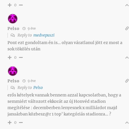
0
Pelso
9 éve
Reply to
medvepuszi
Pont ezt gondoltam én is… olyan váratlanul jött ez most a
sok tökölés után
0
Pelso
9 éve
Reply to
Pelso
erős kételyek vannak bennem azzal kapcsolatban, hogy a
semmiért változott ekkorát az új Honvéd stadion
megítélése : decemberben lenyesnek x milliárdot majd
januárban közbesz@r 1 top’ kategóriás stadionra… ?
0