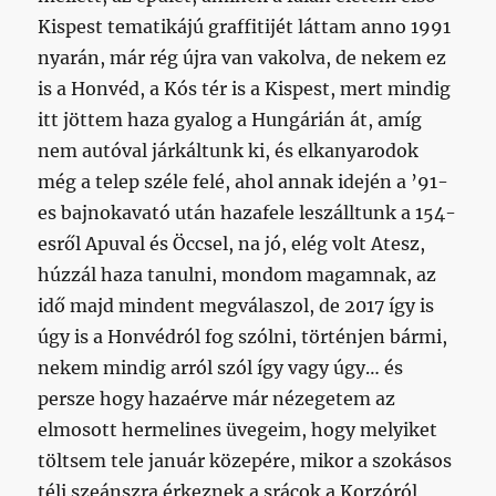
Kispest tematikájú graffitijét láttam anno 1991
nyarán, már rég újra van vakolva, de nekem ez
is a Honvéd, a Kós tér is a Kispest, mert mindig
itt jöttem haza gyalog a Hungárián át, amíg
nem autóval járkáltunk ki, és elkanyarodok
még a telep széle felé, ahol annak idején a ’91-
es bajnokavató után hazafele leszálltunk a 154-
esről Apuval és Öccsel, na jó, elég volt Atesz,
húzzál haza tanulni, mondom magamnak, az
idő majd mindent megválaszol, de 2017 így is
úgy is a Honvédról fog szólni, történjen bármi,
nekem mindig arról szól így vagy úgy… és
persze hogy hazaérve már nézegetem az
elmosott hermelines üvegeim, hogy melyiket
töltsem tele január közepére, mikor a szokásos
téli szeánszra érkeznek a srácok a Korzóról