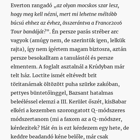
Everton rangadó „
az olyan mocskos szar lesz,
hogy meg kell nézni, mert mi lehetne méltóbb
búcsú ehhez az évhez, összerántva a France2016
Tour bandáját?
”. Én persze parás stréber arc
vagyok (amúgy nem, de szerintük igen, lelkük
rajta), így nem ígértem magam biztosra, aztán
persze besokalltam a tanulástól és persze
elmentem. A foglalt asztalnál a Krúdyban már
telt ház. Loctite ismét eltévedt brit
töritanárnak öltözött puha szürke zakóban,
pettyes büntetőinggel, Bazsant hatalmas
beleéléssel elemzi a III. Kerület őszét, kisBabar
elkéri a kezemben szorongatott Q-módszeres
módszertanom (mi a faxom az a Q-módszer,
kérdezitek? Hát én is ezt kérdezem egy hete, de
keddre beadandó kéne belőle, már csak