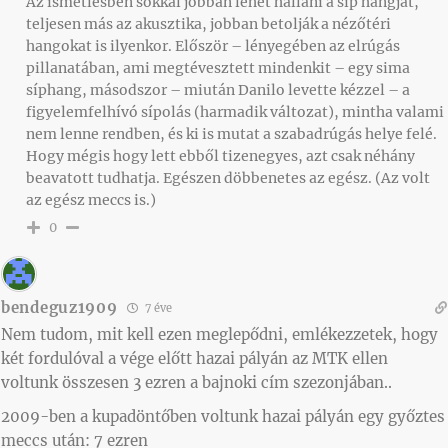
Az ismétlésben sokkal jobban lehet hallani a síp hangját,
teljesen más az akusztika, jobban betolják a nézőtéri
hangokat is ilyenkor. Először – lényegében az elrúgás
pillanatában, ami megtévesztett mindenkit – egy sima
síphang, másodszor – miután Danilo levette kézzel – a
figyelemfelhívó sípolás (harmadik változat), mintha valami
nem lenne rendben, és ki is mutat a szabadrúgás helye felé.
Hogy mégis hogy lett ebből tizenegyes, azt csak néhány
beavatott tudhatja. Egészen döbbenetes az egész. (Az volt
az egész meccs is.)
0
bendeguz1909
7 éve
Nem tudom, mit kell ezen meglepődni, emlékezzetek, hogy
két fordulóval a vége előtt hazai pályán az MTK ellen
voltunk összesen 3 ezren a bajnoki cím szezonjában..
2009-ben a kupadöntőben voltunk hazai pályán egy győztes
meccs után: 7 ezren