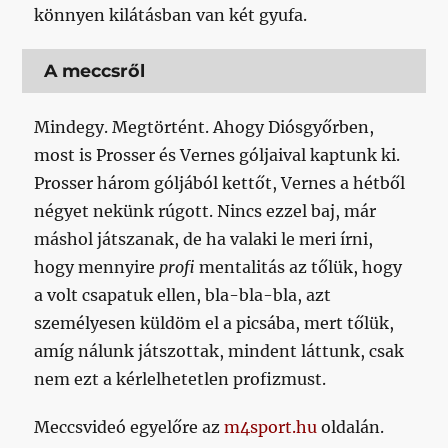
könnyen kilátásban van két gyufa.
A meccsről
Mindegy. Megtörtént. Ahogy Diósgyőrben,
most is Prosser és Vernes góljaival kaptunk ki.
Prosser három góljából kettőt, Vernes a hétből
négyet nekünk rúgott. Nincs ezzel baj, már
máshol játszanak, de ha valaki le meri írni,
hogy mennyire
profi
mentalitás az tőlük, hogy
a volt csapatuk ellen, bla-bla-bla, azt
személyesen küldöm el a picsába, mert tőlük,
amíg nálunk játszottak, mindent láttunk, csak
nem ezt a kérlelhetetlen profizmust.
Meccsvideó egyelőre az
m4sport.hu
oldalán.