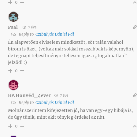
0
Paal
7 éve
Reply to
Czibulyás Dániel Pál
Én alapvetően elviselem mindkettőt, sőt talán valahol
bírom is őket, (voltak már sokkal rosszabbak is képernyőn),
de tegnapi teljesítményre teljesen igaz a „fogalmatlan”
jelződ! :)
0
BP.Honvéd_4ever
7 éve
Reply to
Czibulyás Dániel Pál
Molnár szerintem kifejezetten jó, ha van egy-egy hibája is,
de úgy tűnik, mint akit tényleg érdekel az nb1.
0