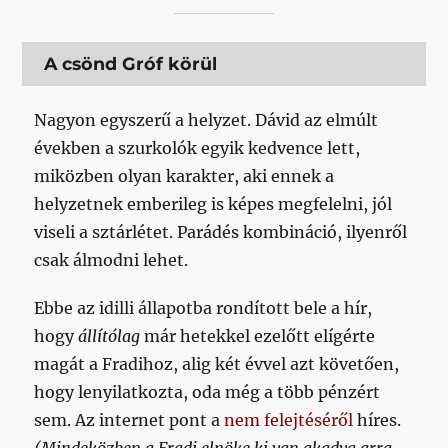
A csönd Gróf körül
Nagyon egyszerű a helyzet. Dávid az elmúlt
években a szurkolók egyik kedvence lett,
miközben olyan karakter, aki ennek a
helyzetnek emberileg is képes megfelelni, jól
viseli a sztárlétet. Parádés kombináció, ilyenről
csak álmodni lehet.
Ebbe az idilli állapotba rondított bele a hír,
hogy
állítólag
már hetekkel ezelőtt elígérte
magát a Fradihoz, alig két évvel azt követően,
hogy lenyilatkozta, oda még a több pénzért
sem. Az internet pont a
nem felejtéséről
híres.
(Mindeközben a Fradi elnöke ki van akadva arra,