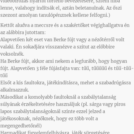
videóbírózás nyártól történő bevezetésére, sztem hiba
lenne, valahogy indítsák el, aztán beletanulnak. Az őszi
szezont amolyan tanulópénznek kellene felfogni.)
Kettőt aludva a meccsre és a szakértőket végighallgatva én
az alábbira jutottam:
Alapvetően két eset van Berke fújt vagy a nézőtérről volt
valaki. Én sokadjára visszanézve a szitut az előbbire
voksolnék.
Ha Berke fújt, akkor ami nekem a legfurább, hogy hogyan
fújt. Alapvetően 3 féle fújásfajta van: tűű, tűűűűű és tűű-tűű-
tűű
Elsőt a kis faultokra, játékindításra, mehet a szabadrúgásra
alkalmazzuk.
Másodikat a komolyabb faultoknál a szabálytalanság
súlyának érzékeltetésére használjuk (pl. sárga vagy piros
lapos szabálytalanságoknál szinte ezzel jelzed a
játékosoknak, nézőknek, hogy ez több volt a
megengedhetőnél)
Harmadikat figyelemfelhívásra, játék sürgetésére.