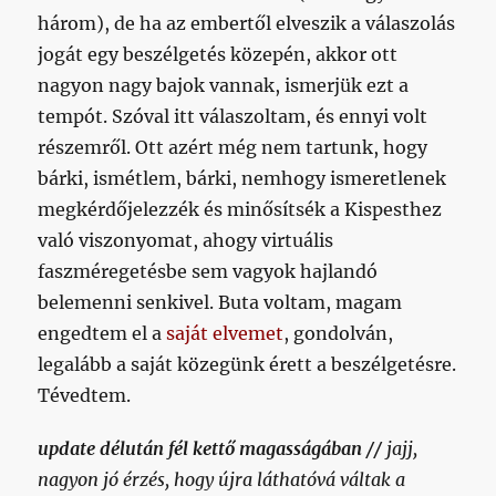
három), de ha az embertől elveszik a válaszolás
jogát egy beszélgetés közepén, akkor ott
nagyon nagy bajok vannak, ismerjük ezt a
tempót. Szóval itt válaszoltam, és ennyi volt
részemről. Ott azért még nem tartunk, hogy
bárki, ismétlem, bárki, nemhogy ismeretlenek
megkérdőjelezzék és minősítsék a Kispesthez
való viszonyomat, ahogy virtuális
faszméregetésbe sem vagyok hajlandó
belemenni senkivel. Buta voltam, magam
engedtem el a
saját elvemet
, gondolván,
legalább a saját közegünk érett a beszélgetésre.
Tévedtem.
update délután fél kettő magasságában //
jajj,
nagyon jó érzés, hogy újra láthatóvá váltak a