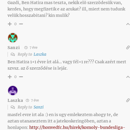
Gazdi, Ben Hatira mas teszta, nekik elö szerzödesük van,
kerdes, hogy megfizetik e az arukat? ill, miert nem tudunk
velük hosszabitani? kin mulik?
0
Sanzi
7 éve
Reply to
Laszka
Ben Hatira 1+1 évre írt alá… vagy fél+1 re??? Csak azért mert
szvsz. az ő szerződése is lejár.
0
Laszka
7 éve
Reply to
Sanzi
masfel evre irt ala :) en is ugy emlekeztem ahogy te, de
aztan utananeztem itt a jatekoskeringöben, aztan a
honlapon:
http://honvedfc.hu/hirek/komoly-bundesliga-