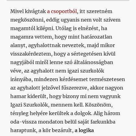
Mivel kivágtak
a csoportból
, itt szeretném
megköszönni, eddig ugyanis nem volt szívem
magamtól kilépni. Utólag is elnézést, ha
magamra vettem, hogy mint határozatlan
alanyt, agyhalottnak neveztek, majd mikor
visszakérdeztem, hogy a sértegetésen kívül
nagyjából miről lenne szó általánosságban
véve, az agyhalott nem igazi szurkolók
irányába, mindezen kérdésemet természetesen
az agyhalott jelzővel fűszerezve, akkor nagyon
hamar kiderült, hogy bizony mi nem vagyunk
Igazi Szurkolók, mennem kell. Köszönöm,
tényleg helyére kerültek a dolgok. Alig három
oda-vissza mondaton belül saját farkunkba
haraptunk, a kör bezárult,
a logika