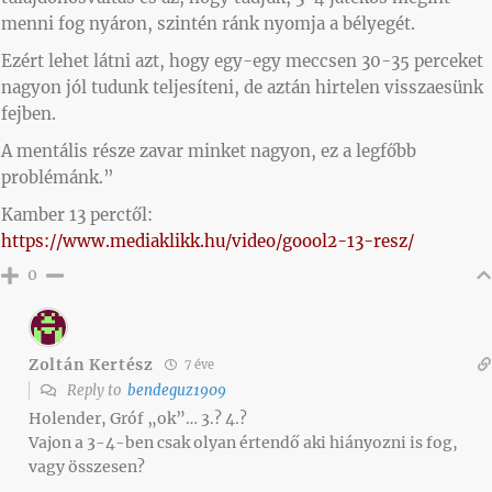
menni fog nyáron, szintén ránk nyomja a bélyegét.
Ezért lehet látni azt, hogy egy-egy meccsen 30-35 perceket
nagyon jól tudunk teljesíteni, de aztán hirtelen visszaesünk
fejben.
A mentális része zavar minket nagyon, ez a legfőbb
problémánk.”
Kamber 13 perctől:
https://www.mediaklikk.hu/video/goool2-13-resz/
0
Zoltán Kertész
7 éve
Reply to
bendeguz1909
Holender, Gróf „ok”… 3.? 4.?
Vajon a 3-4-ben csak olyan értendő aki hiányozni is fog,
vagy összesen?