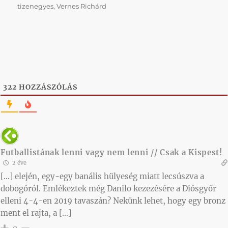
tizenegyes
,
Vernes Richárd
322
HOZZÁSZÓLÁS
Futballistának lenni vagy nem lenni // Csak a Kispest!
2 éve
[…] elején, egy-egy banális hülyeség miatt lecsúszva a
dobogóról. Emlékeztek még Danilo kezezésére a Diósgyőr
elleni 4-4-en 2019 tavaszán? Nekünk lehet, hogy egy bronz
ment el rajta, a […]