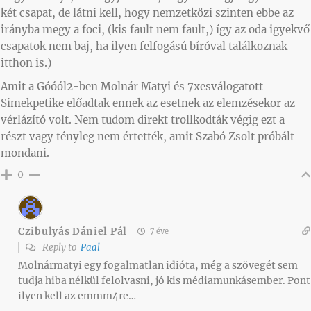
két csapat, de látni kell, hogy nemzetközi szinten ebbe az
irányba megy a foci, (kis fault nem fault,) így az oda igyekvő
csapatok nem baj, ha ilyen felfogású bíróval találkoznak
itthon is.)
Amit a Góóól2-ben Molnár Matyi és 7xesválogatott
Simekpetike előadtak ennek az esetnek az elemzésekor az
vérlázító volt. Nem tudom direkt trollkodták végig ezt a
részt vagy tényleg nem értették, amit Szabó Zsolt próbált
mondani.
0
Czibulyás Dániel Pál
7 éve
Reply to
Paal
Molnármatyi egy fogalmatlan idióta, még a szövegét sem
tudja hiba nélkül felolvasni, jó kis médiamunkásember. Pont
ilyen kell az emmm4re…