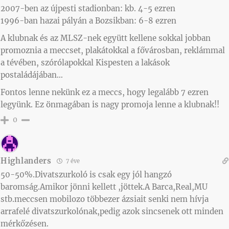
2007-ben az újpesti stadionban: kb. 4-5 ezren
1996-ban hazai pályán a Bozsikban: 6-8 ezren
A klubnak és az MLSZ-nek együtt kellene sokkal jobban
promoznia a meccset, plakátokkal a fővárosban, reklámmal
a tévében, szórólapokkal Kispesten a lakások
postaládájában…
Fontos lenne nekünk ez a meccs, hogy legalább 7 ezren
legyünk. Ez önmagában is nagy promoja lenne a klubnak!!
0
Highlanders
7 éve
50-50%.Divatszurkoló is csak egy jól hangzó
baromság.Amikor jönni kellett ,jöttek.A Barca,Real,MU
stb.meccsen mobilozo többezer ázsiait senki nem hívja
arrafelé divatszurkolónak,pedig azok sincsenek ott minden
mérkőzésen.