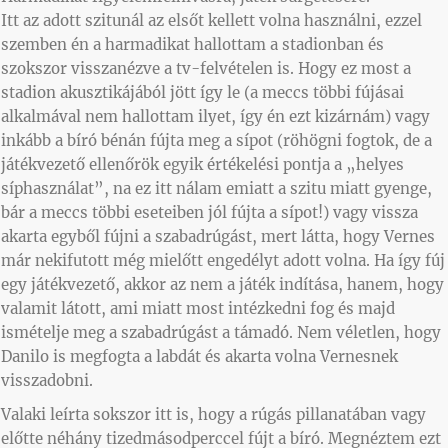
Itt az adott szitunál az elsőt kellett volna használni, ezzel
szemben én a harmadikat hallottam a stadionban és
szokszor visszanézve a tv-felvételen is. Hogy ez most a
stadion akusztikájából jött így le (a meccs többi fújásai
alkalmával nem hallottam ilyet, így én ezt kizárnám) vagy
inkább a bíró bénán fújta meg a sípot (röhögni fogtok, de a
játékvezető ellenőrök egyik értékelési pontja a „helyes
síphasználat”, na ez itt nálam emiatt a szitu miatt gyenge,
bár a meccs többi eseteiben jól fújta a sípot!) vagy vissza
akarta egyből fújni a szabadrúgást, mert látta, hogy Vernes
már nekifutott még mielőtt engedélyt adott volna. Ha így fúj
egy játékvezető, akkor az nem a játék indítása, hanem, hogy
valamit látott, ami miatt most intézkedni fog és majd
ismételje meg a szabadrúgást a támadó. Nem véletlen, hogy
Danilo is megfogta a labdát és akarta volna Vernesnek
visszadobni.
Valaki leírta sokszor itt is, hogy a rúgás pillanatában vagy
előtte néhány tizedmásodperccel fújt a bíró. Megnéztem ezt