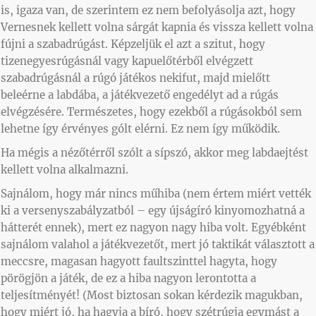
is, igaza van, de szerintem ez nem befolyásolja azt, hogy
Vernesnek kellett volna sárgát kapnia és vissza kellett volna
fújni a szabadrúgást. Képzeljük el azt a szitut, hogy
tizenegyesrúgásnál vagy kapuelőtérből elvégzett
szabadrúgásnál a rúgó játékos nekifut, majd mielőtt
beleérne a labdába, a játékvezető engedélyt ad a rúgás
elvégzésére. Természetes, hogy ezekből a rúgásokból sem
lehetne így érvényes gólt elérni. Ez nem így működik.
Ha mégis a nézőtérről szólt a sípszó, akkor meg labdaejtést
kellett volna alkalmazni.
Sajnálom, hogy már nincs műhiba (nem értem miért vették
ki a versenyszabályzatból – egy újságíró kinyomozhatná a
hátterét ennek), mert ez nagyon nagy hiba volt. Egyébként
sajnálom valahol a játékvezetőt, mert jó taktikát választott a
meccsre, magasan hagyott faultszinttel hagyta, hogy
pörögjön a játék, de ez a hiba nagyon lerontotta a
teljesítményét! (Most biztosan sokan kérdezik magukban,
hogy miért jó, ha hagyja a bíró, hogy szétrúgja egymást a