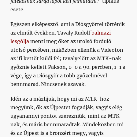
játékosnak sárga lapot kell felmutatni.
” tipikus
esete.
Egészen elképesztő, ami a Diósgyőrrel történik
az elmúlt években. Tavaly Rudolf
balmazi
lesgólja
menti meg őket az utolsó forduló
utolsó percében, miközben ellenük a Videoton
az ifi kettőt küldi fel; tavalyelőtt az MTK-nak
győznie kellett Pakson, 0-0 a 90. percben, 1-1 a
vége, így a Diósgyőr a több győzelmével
bennmarad. Nincsenek szavak.
Idén az a mázlijuk, hogy mi az MTK-hoz
megyünk, ők az Újpestet fogadják, vagyis elég
ugyanannyi pontot szerezniük, mint az MTK-
nak, és máris bennmaradtak. Mindeközben mi
és az Újpest is a bronzért megy, vagyis