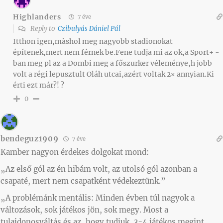
Highlanders
7 éve
Reply to
Czibulyás Dániel Pál
Itthon igen,màshol meg nagyobb stadionokat
építenek,mert nem férnek be.Fene tudja mi az ok,a Sport+ -
ban meg pl az a Dombi meg a főszurker véleménye,h jobb
volt a régi lepusztult Oláh utcai,azért voltak 2× annyian.Ki
érti ezt már?! ?
0
bendeguz1909
7 éve
Kamber nagyon érdekes dolgokat mond:
„Az első gól az én hibám volt, az utolsó gól azonban a
csapaté, mert nem csapatként védekeztünk.”
„A problémánk mentális: Minden évben túl nagyok a
változások, sok játékos jön, sok megy. Most a
tulajdonosváltás és az, hogy tudjuk, 3-4 játékos megint