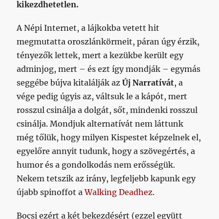
kikezdhetetlen.
A Népi Internet, a lájkokba vetett hit
megmutatta oroszlánkörmeit, páran úgy érzik,
tényezők lettek, mert a kezükbe került egy
adminjog, mert – és ezt így mondják – egymás
seggébe bújva kitalálják az
Új Narratívát
, a
vége pedig úgyis az, váltsuk le a kápót, mert
rosszul csinálja a dolgát, sőt, mindenki rosszul
csinálja. Mondjuk alternatívát nem láttunk
még tőlük, hogy milyen Kispestet képzelnek el,
egyelőre annyit tudunk, hogy a szövegértés, a
humor és a gondolkodás nem erősségük.
Nekem tetszik az irány, legfeljebb kapunk egy
újabb spinoffot a
Walking Deadhez
.
Bocsi ezért a két bekezdésért (ezzel együtt