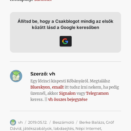
Állítsd be, hogy a Csakblogot mindig az elsők
között lásd a Google keresőben
Szerző:
vh
Egy lőrinci kispesti Kőbányáról. Megtalálsz
Blueskyon
,
emailt
itt tudsz írni nekem, ha pedig
üzennél, akkor
Signalon
vagy
Telegramon
keress. ||
vh összes bejegyzése
Szerző
Közzétéve
Kategória
Címke
vh
2019.05.12.
Beszámoló
Berke Balázs
,
Gróf
Dávid
,
játékszabályok
,
labdaejtés
,
Népi Internet
,