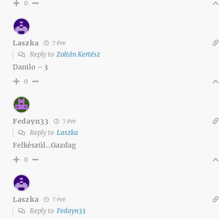
0
Laszka
7 éve
Reply to
Zoltán Kertész
Danilo – 3
0
Fedayn33
7 éve
Reply to
Laszka
Felkészül…Gazdag
0
Laszka
7 éve
Reply to
Fedayn33