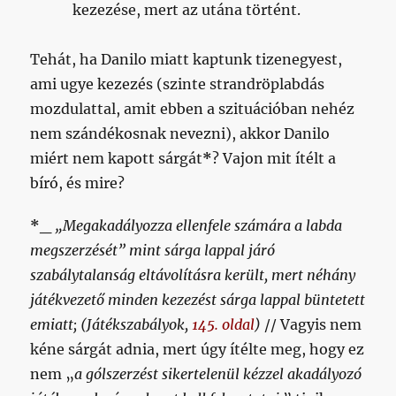
kezezése, mert az utána történt.
Tehát, ha Danilo miatt kaptunk tizenegyest,
ami ugye kezezés (szinte strandröplabdás
mozdulattal, amit ebben a szituációban nehéz
nem szándékosnak nevezni), akkor Danilo
miért nem kapott sárgát
*
? Vajon mit ítélt a
bíró, és mire?
*_
„Megakadályozza ellenfele számára a labda
megszerzését” mint sárga lappal járó
szabálytalanság eltávolításra került, mert néhány
játékvezető minden kezezést sárga lappal büntetett
emiatt;
(Játékszabályok,
145. oldal
)
// Vagyis nem
kéne sárgát adnia, mert úgy ítélte meg, hogy ez
nem „
a gólszerzést sikertelenül kézzel akadályozó