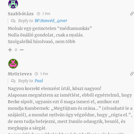
Szabbótázs
7 éve
Reply to
BP.Honvéd_4ever
Molnár egy gerinctelen “médiamunkás”
Nulla önálló gondolat, csak a nyalás.
Szolgalelkű hírolvasó, nem több
0
MrGrieves
7 éve
Reply to
Paal
Nagyon korrekt elemzést írtál, köszi nagyon!
Alaposan megnéztem az ismétlést, ebből egyértelmű, hogy
Berke sípolt, ugyanis ezt ő maga ismeri el, amikor ezt
mondja Kambernek: „Megfújtam és utána…” (olvasható le a
szájáról), a mondat nyilván úgy végződne, hogy „rúgta el.”,
de nem tudja befejezni, mert Danilo odaugrik, beszól, és
megkapja a sárgát.