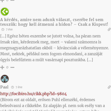
0
A kérdés, amire nem adunk választ, cserébe fel sem
tesszük: hogy kell átmenni a hídon? – Csak a Kispest!
7 éve
[…] Egész héten eszembe se jutott volna, ha páran nem
írnak rám, kérdeznek meg, mert – valami számomra is
megmagyarázhatatlan okból – kíváncsiak a véleményemre.
Most, nektek, például nem fogom elmondani, a zanzáját
úgyis belefűztem a múlt vasárnapi posztunkba. […]
0
Paal
7 éve
http://focibiro.hu/cikk.php?id=9804
(Bírom ezt az oldalt, erősen Puhl ellenzéki, érdemes
beleolvasni a cikkekbe. Ez alapján pl. nem sok esély van a