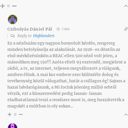
0
Czibulyás Dániel Pál
7 éve
Reply to
Highlanders
Ez a nézőszám egy nagyon bonyolult kérdés, rengeteg
minden befolyásolja az alakulását. Az 1926-os döntőn az
első mérkőzésünkön a BEAC ellen 500 néző volt jelen, a
másodikon meg 150!!! Azóta eltelt 93 esztendő, megjelent a
rádió, a tv, az internet, teljesen megváltozott a világunk,
amiben élünk. A mai kor embere ezer különféle dolog és
tevékenység közül válogathat, határ a csillagos ég! Sajnos a
hazai labdarúgásunk, a Mi focink jelenleg millió sebtől
vérzik, ezt a kínszenvedést pedig lassan-lassan
eladhatatlanná teszi a rendszer most is, meg hozzátették a
magukét a múltban is oly sokan…
0